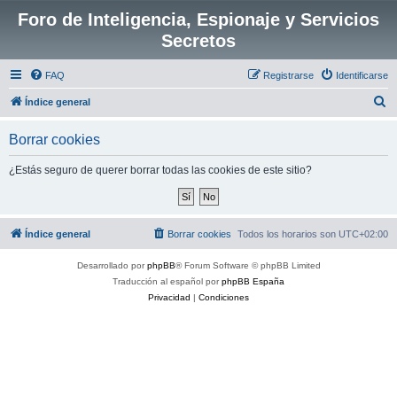
Foro de Inteligencia, Espionaje y Servicios
Secretos
FAQ
Registrarse
Identificarse
B
Índice general
u
Borrar cookies
s
c
¿Estás seguro de querer borrar todas las cookies de este sitio?
a
r
Índice general
Borrar cookies
Todos los horarios son
UTC+02:00
Desarrollado por
phpBB
® Forum Software © phpBB Limited
Traducción al español por
phpBB España
Privacidad
|
Condiciones