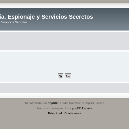
ia, Espionaje y Servicios Secretos
y Servicios Secretos
Desarrollado por
phpBB
® Forum Software © phpBB Limited
Traducción al español por
phpBB España
Privacidad
|
Condiciones