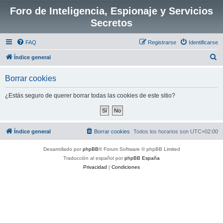
Foro de Inteligencia, Espionaje y Servicios
Secretos
FAQ
Registrarse
Identificarse
B
Índice general
u
Borrar cookies
s
c
¿Estás seguro de querer borrar todas las cookies de este sitio?
a
r
Índice general
Borrar cookies
Todos los horarios son
UTC+02:00
Desarrollado por
phpBB
® Forum Software © phpBB Limited
Traducción al español por
phpBB España
Privacidad
|
Condiciones