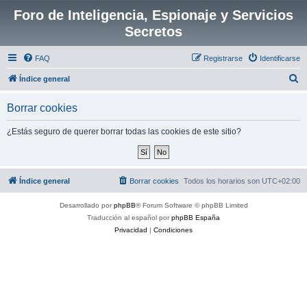
Foro de Inteligencia, Espionaje y Servicios
Secretos
FAQ
Registrarse
Identificarse
B
Índice general
u
Borrar cookies
s
c
¿Estás seguro de querer borrar todas las cookies de este sitio?
a
r
Índice general
Borrar cookies
Todos los horarios son
UTC+02:00
Desarrollado por
phpBB
® Forum Software © phpBB Limited
Traducción al español por
phpBB España
Privacidad
|
Condiciones