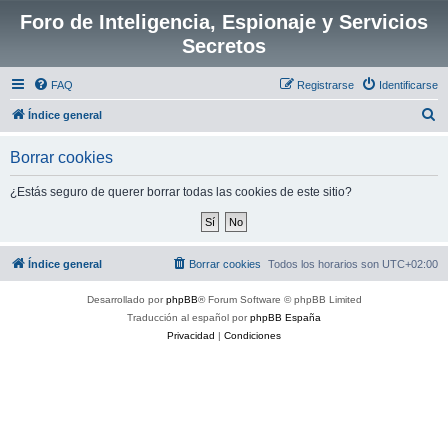
Foro de Inteligencia, Espionaje y Servicios
Secretos
FAQ
Registrarse
Identificarse
B
Índice general
u
Borrar cookies
s
c
¿Estás seguro de querer borrar todas las cookies de este sitio?
a
r
Índice general
Borrar cookies
Todos los horarios son
UTC+02:00
Desarrollado por
phpBB
® Forum Software © phpBB Limited
Traducción al español por
phpBB España
Privacidad
|
Condiciones