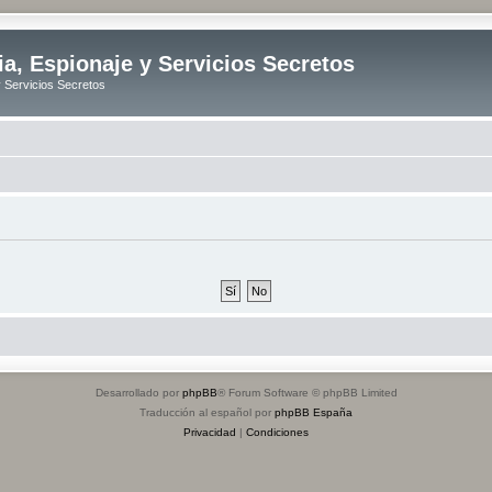
ia, Espionaje y Servicios Secretos
y Servicios Secretos
Desarrollado por
phpBB
® Forum Software © phpBB Limited
Traducción al español por
phpBB España
Privacidad
|
Condiciones