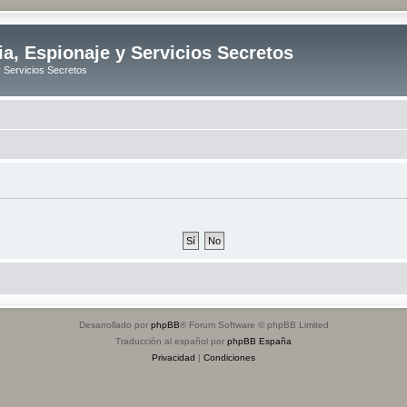
ia, Espionaje y Servicios Secretos
y Servicios Secretos
Desarrollado por
phpBB
® Forum Software © phpBB Limited
Traducción al español por
phpBB España
Privacidad
|
Condiciones