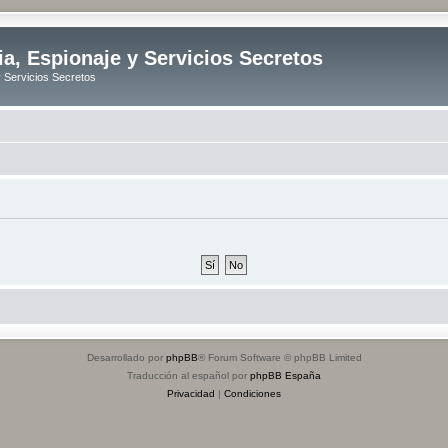
ia, Espionaje y Servicios Secretos
y Servicios Secretos
Desarrollado por
phpBB
® Forum Software © phpBB Limited
Traducción al español por
phpBB España
Privacidad
|
Condiciones