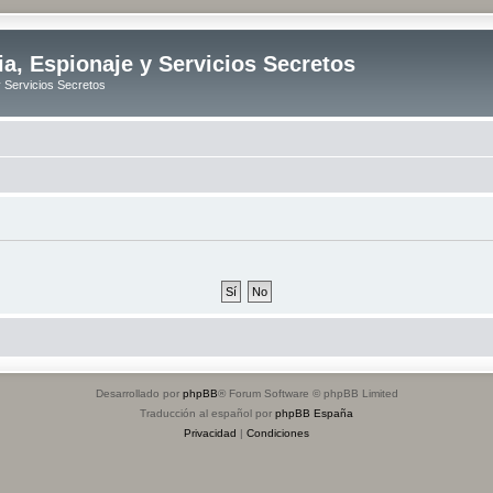
ia, Espionaje y Servicios Secretos
y Servicios Secretos
Desarrollado por
phpBB
® Forum Software © phpBB Limited
Traducción al español por
phpBB España
Privacidad
|
Condiciones