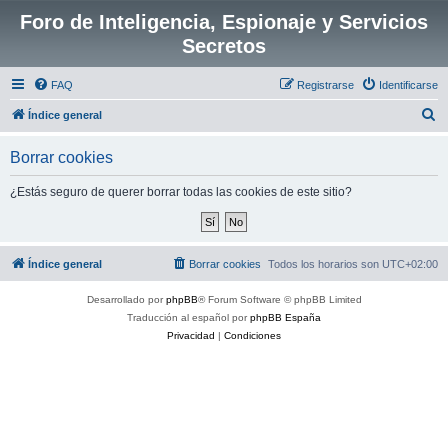
Foro de Inteligencia, Espionaje y Servicios
Secretos
FAQ
Registrarse
Identificarse
B
Índice general
u
Borrar cookies
s
c
¿Estás seguro de querer borrar todas las cookies de este sitio?
a
r
Índice general
Borrar cookies
Todos los horarios son
UTC+02:00
Desarrollado por
phpBB
® Forum Software © phpBB Limited
Traducción al español por
phpBB España
Privacidad
|
Condiciones