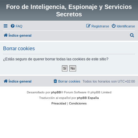
Foro de Inteligencia, Espionaje y Servicios
Secretos
FAQ
Registrarse
Identificarse
B
Índice general
u
Borrar cookies
s
c
¿Estás seguro de querer borrar todas las cookies de este sitio?
a
r
Índice general
Borrar cookies
Todos los horarios son
UTC+02:00
Desarrollado por
phpBB
® Forum Software © phpBB Limited
Traducción al español por
phpBB España
Privacidad
|
Condiciones