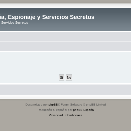
ia, Espionaje y Servicios Secretos
y Servicios Secretos
Desarrollado por
phpBB
® Forum Software © phpBB Limited
Traducción al español por
phpBB España
Privacidad
|
Condiciones