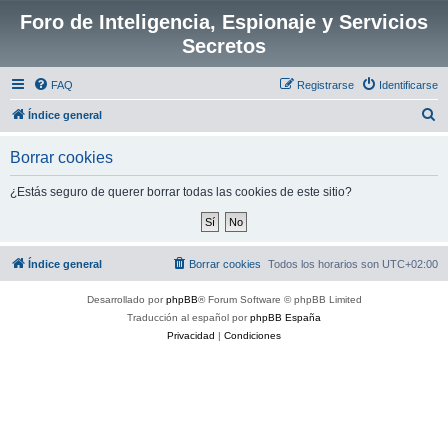
Foro de Inteligencia, Espionaje y Servicios
Secretos
FAQ
Registrarse
Identificarse
B
Índice general
u
Borrar cookies
s
c
¿Estás seguro de querer borrar todas las cookies de este sitio?
a
r
Índice general
Borrar cookies
Todos los horarios son
UTC+02:00
Desarrollado por
phpBB
® Forum Software © phpBB Limited
Traducción al español por
phpBB España
Privacidad
|
Condiciones