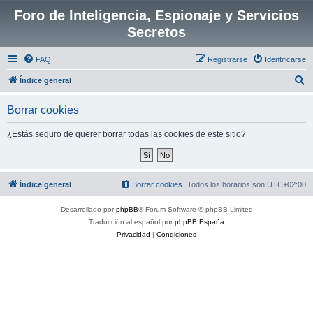
Foro de Inteligencia, Espionaje y Servicios
Secretos
FAQ
Registrarse
Identificarse
B
Índice general
u
Borrar cookies
s
c
¿Estás seguro de querer borrar todas las cookies de este sitio?
a
r
Índice general
Borrar cookies
Todos los horarios son
UTC+02:00
Desarrollado por
phpBB
® Forum Software © phpBB Limited
Traducción al español por
phpBB España
Privacidad
|
Condiciones