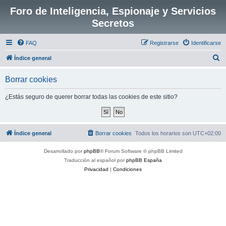
Foro de Inteligencia, Espionaje y Servicios
Secretos
FAQ
Registrarse
Identificarse
B
Índice general
u
Borrar cookies
s
c
¿Estás seguro de querer borrar todas las cookies de este sitio?
a
r
Índice general
Borrar cookies
Todos los horarios son
UTC+02:00
Desarrollado por
phpBB
® Forum Software © phpBB Limited
Traducción al español por
phpBB España
Privacidad
|
Condiciones