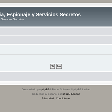
ia, Espionaje y Servicios Secretos
y Servicios Secretos
Desarrollado por
phpBB
® Forum Software © phpBB Limited
Traducción al español por
phpBB España
Privacidad
|
Condiciones