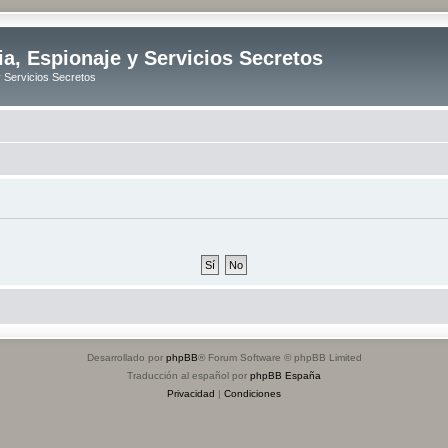
ia, Espionaje y Servicios Secretos
y Servicios Secretos
Desarrollado por
phpBB
® Forum Software © phpBB Limited
Traducción al español por
phpBB España
Privacidad
|
Condiciones