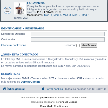
La Cafeteria
Cualquier Tema para los foreros, que no tenga que ver con la
Inteligencia y la Seguridad, tomate un cafe y habla de lo que
quieras.
PRESENTACIONES
Moderadores:
Mod. 4
,
Mod. 5
,
Mod. 3
,
Mod. 2
,
Mod. 1
Temas:
253
IDENTIFICARSE
•
REGISTRARSE
Nombre de Usuario:
Contraseña:
Olvidé mi contraseña
Recordar
¿QUIÉN ESTÁ CONECTADO?
En total hay
656
usuarios conectados :: 0 registrados, 0 ocultos y 656 invitados (basados
en usuarios activos en los últimos 5 minutos)
La mayor cantidad de usuarios identificados fue
21867
el 02 Jun 2026 03:16
ESTADÍSTICAS
Mensajes totales
69445
• Temas totales
2476
• Usuarios totales
9059
• Nuestro usuario
más reciente es
DeimosOlimpic
Índice general
Borrar cookies
Todos los horarios son
UTC+02:00
Desarrollado por
phpBB
® Forum Software © phpBB Limited
Traducción al español por
phpBB España
Privacidad
|
Condiciones