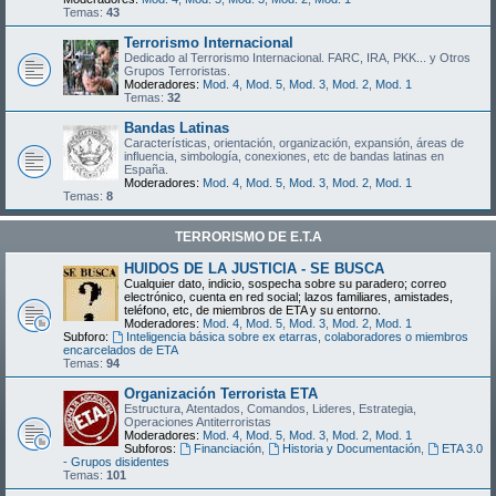
Temas:
43
Terrorismo Internacional
Dedicado al Terrorismo Internacional. FARC, IRA, PKK... y Otros
Grupos Terroristas.
Moderadores:
Mod. 4
,
Mod. 5
,
Mod. 3
,
Mod. 2
,
Mod. 1
Temas:
32
Bandas Latinas
Características, orientación, organización, expansión, áreas de
influencia, simbología, conexiones, etc de bandas latinas en
España.
Moderadores:
Mod. 4
,
Mod. 5
,
Mod. 3
,
Mod. 2
,
Mod. 1
Temas:
8
TERRORISMO DE E.T.A
HUIDOS DE LA JUSTICIA - SE BUSCA
Cualquier dato, indicio, sospecha sobre su paradero; correo
electrónico, cuenta en red social; lazos familiares, amistades,
teléfono, etc, de miembros de ETA y su entorno.
Moderadores:
Mod. 4
,
Mod. 5
,
Mod. 3
,
Mod. 2
,
Mod. 1
Subforo:
Inteligencia básica sobre ex etarras, colaboradores o miembros
encarcelados de ETA
Temas:
94
Organización Terrorista ETA
Estructura, Atentados, Comandos, Lideres, Estrategia,
Operaciones Antiterroristas
Moderadores:
Mod. 4
,
Mod. 5
,
Mod. 3
,
Mod. 2
,
Mod. 1
Subforos:
Financiación
,
Historia y Documentación
,
ETA 3.0
- Grupos disidentes
Temas:
101