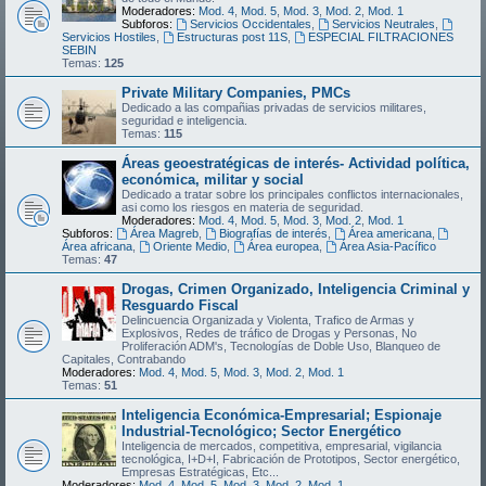
Moderadores:
Mod. 4
,
Mod. 5
,
Mod. 3
,
Mod. 2
,
Mod. 1
Subforos:
Servicios Occidentales
,
Servicios Neutrales
,
Servicios Hostiles
,
Estructuras post 11S
,
ESPECIAL FILTRACIONES
SEBIN
Temas:
125
Private Military Companies, PMCs
Dedicado a las compañias privadas de servicios militares,
seguridad e inteligencia.
Temas:
115
Áreas geoestratégicas de interés- Actividad política,
económica, militar y social
Dedicado a tratar sobre los principales conflictos internacionales,
asi como los riesgos en materia de seguridad.
Moderadores:
Mod. 4
,
Mod. 5
,
Mod. 3
,
Mod. 2
,
Mod. 1
Subforos:
Área Magreb
,
Biografías de interés
,
Área americana
,
Área africana
,
Oriente Medio
,
Área europea
,
Área Asia-Pacífico
Temas:
47
Drogas, Crimen Organizado, Inteligencia Criminal y
Resguardo Fiscal
Delincuencia Organizada y Violenta, Trafico de Armas y
Explosivos, Redes de tráfico de Drogas y Personas, No
Proliferación ADM's, Tecnologías de Doble Uso, Blanqueo de
Capitales, Contrabando
Moderadores:
Mod. 4
,
Mod. 5
,
Mod. 3
,
Mod. 2
,
Mod. 1
Temas:
51
Inteligencia Económica-Empresarial; Espionaje
Industrial-Tecnológico; Sector Energético
Inteligencia de mercados, competitiva, empresarial, vigilancia
tecnológica, I+D+I, Fabricación de Prototipos, Sector energético,
Empresas Estratégicas, Etc...
Moderadores:
Mod. 4
,
Mod. 5
,
Mod. 3
,
Mod. 2
,
Mod. 1