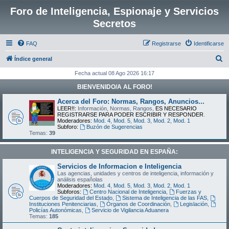
Foro de Inteligencia, Espionaje y Servicios
Secretos
FAQ
Registrarse
Identificarse
B
Índice general
u
Fecha actual 08 Ago 2026 16:17
s
BIENVENIDO/A AL FORO!
c
Acerca del Foro: Normas, Rangos, Anuncios...
a
LEER!!:
Información, Normas, Rangos,
ES NECESARIO
REGISTRARSE PARA PODER ESCRIBIR Y RESPONDER
.
r
Moderadores:
Mod. 4
,
Mod. 5
,
Mod. 3
,
Mod. 2
,
Mod. 1
Subforo:
Buzón de Sugerencias
Temas:
39
INTELIGENCIA Y SEGURIDAD EN ESPAÑA:
Servicios de Informacion e Inteligencia
Las agencias, unidades y centros de inteligencia, información y
análisis españolas
Moderadores:
Mod. 4
,
Mod. 5
,
Mod. 3
,
Mod. 2
,
Mod. 1
Subforos:
Centro Nacional de Inteligencia
,
Fuerzas y
Cuerpos de Seguridad del Estado
,
Sistema de Inteligencia de las FAS
,
Instituciones Penitenciarias
,
Órganos de Coordinación
,
Legislación
,
Policías Autonómicas
,
Servicio de Vigilancia Aduanera
Temas:
185