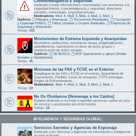
Contrainteligencia y Seguridad
Dedicado a tratar informaciones relacionadas con amenazas a la
seguridad interior, contrainteligencia y seguridad, detectives
privados, criminología, seguridad privada...
Moderadores:
Mod. 4
,
Mod. 5
,
Mod. 3
,
Mod. 2
,
Mod. 1
Subforos:
Riesgos y Amenazas
,
Terrorismos Residuales
,
Corrupción
y Espionaje Político
,
Tribus Urbanas y Grupos Radicales
,
Empresas de
Seguridad y Detectives
Temas:
153
Movimientos de Extrema Izquierda y Anarquistas
Movimiento antifascista, movimiento okupa, antiglobalización,
antimilitarismo, hacktivismo en favor de estos grupos y
monitorización de redes sociales.
Subforos:
SE BUSCA
,
#OP Operaciones y apoyo (Redes
Sociales y Hacktivismo)
Temas:
36
Misiones de las FAS y FCSE en el Exterior
Despliegue de las FAS y FCSE en el exterior, Seguimiento de
Operaciones, Posibles zonas de actuación, TTP's enemigas,
Reglas de Enfrentamiento...
Moderadores:
Mod. 4
,
Mod. 5
,
Mod. 3
,
Mod. 2
,
Mod. 1
Temas:
19
No Os Olvidamos [Homenaje a los Caidos]
Espacio dedicado a recordar a aquellas personas caídas en acto
de servicio o asesinadas por el terrorismo.
Temas:
15
INTELIGENCIA Y SEGURIDAD GLOBAL:
Servicios Secretos y Agencias de Espionaje
Dedicado a los Servicios y Agencias de Información e Inteligencia
de todo el Mundo.