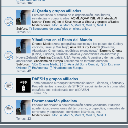
Temas:
167
Al Qaeda y grupos afiliados
Foro destinado al estudio de la organización, sus líderes,
estrategias y comunicados.
AQMI, AQAP, ISIL, Al Shabaab, Al
Nusrah Front, AQ en el Sinai, Ansar al Sharia y grupos afiliados
Moderadores:
Mod. 4
,
Mod. 5
,
Mod. 3
,
Mod. 2
,
Mod. 1
Subforo:
Secuestros de españoles en el extranjero
Temas:
51
Yihadismo en el Resto del Mundo
Oriente Medio
(zona geográfica que incluye los países del Golfo y
vecinos, Israel y Mar Rojo)
Asia del Sur y Central
(Pakistán,
Afganistán, Chechenia, repúblicas exsoviéticas)
Extremo Oriente
(China, Filipinas, Tailandia, Malasia y conexiones en Australia y
Nueva Zelanda)
América
Canadá, USA, Venezuela, Argentina y demás países
americanos
Yihadismo en Europa
Terrorismo en territorio europeo
Subforos:
En Oriente Medio
,
En Asia del Sur y Central
,
En Extremo
Oriente
,
En America
,
Yihadismo en Europa
Temas:
42
DAESH y grupos afiliados
Tema dedicado a recopilar información sobre Técnicas, Tácticas y
Procedimientos; creación de SITREP; seguimiento de la comunidad
española, etc, relacionada con el DAESH
Temas:
15
Documentación yihadista
Espacio reservado a documentación sobre yihadismo: Estudios
académicos, evoluciones del terrorismo, prospectiva, manuales de
terrorismo y explosivos, corrientes islámicas, etc.
Moderadores:
Mod. 4
,
Mod. 5
,
Mod. 3
,
Mod. 2
,
Mod. 1
Temas:
13