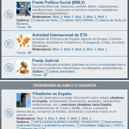
Frente Político-Social (MNLV)
Izquierda Abertzale, Batasuna, partidos afines, negociaciones,
movilizaciones, conexiones en territorio nacional, mediadores,
actividad propagandística...
Moderadores:
Mod. 4
,
Mod. 5
,
Mod. 3
,
Mod. 2
,
Mod. 1
Subforos:
Líderes de Sortu
,
Líderes SEGI-ERNAI
,
Líderes de Sortu en
Navarra
Temas:
70
Actividad Internacional de ETA
Actividad de ETA fuera de España: Apoyos en Europa, Conexión
irlandesa, Actividad en Sudamérica, Propaganda, Cobijo, Acciones,
Estrategias...
Moderadores:
Mod. 4
,
Mod. 5
,
Mod. 3
,
Mod. 2
,
Mod. 1
Temas:
19
Frente Judicial
Sección dedicada al análisis judiciales en torno al entramado etarra
así como cuestiones relacionadas con abogados, jurisprudencia...
Subforo:
Líderes bertsolaris
Temas:
23
TERRORISMO ISLAMICO O YIHADISTA
Yihadismo en España
Sección dedicada a recopilar información sobre células
yihadistas
en España
: reclutamiento, financiación, atentados, operaciones
antiterroristas, etc y
menciones yihadistas hacia España
:
reivindicaciones de Ceuta y Melilla, críticas a posturas
democráticas, recuperar al-Andalus, amenazas a nuestras tropas en el
exterior, etc.
Moderadores:
Mod. 4
,
Mod. 5
,
Mod. 3
,
Mod. 2
,
Mod. 1
Subforos:
INTELIGENCIA BÁSICA SOBRE YIHADISTAS
,
Operaciones
contra-terroristas y actividad en prisiones
,
Actividades religiosas y ONG's
,
Atentado del 11-M