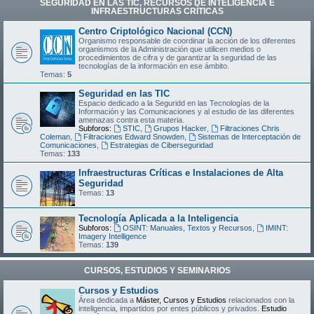
SEGURIDAD EN LAS TIC, RECURSOS DE INTELIGENCIA E
INFRAESTRUCTURAS CRÍTICAS
Centro Criptológico Nacional (CCN)
Organismo responsable de coordinar la acción de los diferentes
organismos de la Administración que utilicen medios o
procedimientos de cifra y de garantizar la seguridad de las
tecnologías de la información en ese ámbito.
Temas:
5
Seguridad en las TIC
Espacio dedicado a la Seguridd en las Tecnologías de la
Información y las Comunicaciones y al estudio de las diferentes
amenazas contra esta materia.
Subforos:
STIC
,
Grupos Hacker
,
Filtraciones Chris
Coleman
,
Filtraciones Edward Snowden
,
Sistemas de Interceptación de
Comunicaciones
,
Estrategias de Ciberseguridad
Temas:
133
Infraestructuras Críticas e Instalaciones de Alta
Seguridad
Temas:
13
Tecnología Aplicada a la Inteligencia
Subforos:
OSINT: Manuales, Textos y Recursos
,
IMINT:
Imagery Intelligence
Temas:
139
CURSOS, ESTUDIOS Y SEMINARIOS
Cursos y Estudios
Área dedicada a
Máster, Cursos y Estudios
relacionados con la
inteligencia, impartidos por entes públicos y privados.
Estudio