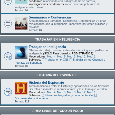
académico
relacionado con trabajos de fin de carrera,
investigaciones académicas
sobre materias policiales, de
inteligencia o terrorismo.
Temas:
94
Seminarios y Conferencias
Área dedicada a Jornadas, Seminarios, Conferencias y Ferias
relacionadas con la inteligencia, impartidos por entes públicos y
privados.
Temas:
46
TRABAJAR EN INTELIGENCIA
Trabajar en Inteligencia
Ofertas de trabajo, procesos de selección e ingreso, perfiles de
inteligencia
(SOLO Para Usuarios REGISTRADOS)
Moderadores:
Mod. 4
,
Mod. 5
,
Mod. 3
,
Mod. 2
,
Mod. 1
Subforos:
Trabajar en el CNI
,
Trabajar en los Cuerpos y
Fuerzas de Seguridad
Temas:
68
HISTORIA DEL ESPIONAJE
Historia del Espionaje
Tema dedicado a tratar la Historia y operaciones de los Servicios
Secretos españoles e internacionales, y la cultura que lo rodea.
Moderadores:
Mod. 4
,
Mod. 5
,
Mod. 3
,
Mod. 2
,
Mod. 1
Subforos:
Literatura, biografías y documentación
,
Documentales y videoteca
Temas:
212
AREA LIBRE, DE TODO UN POCO: