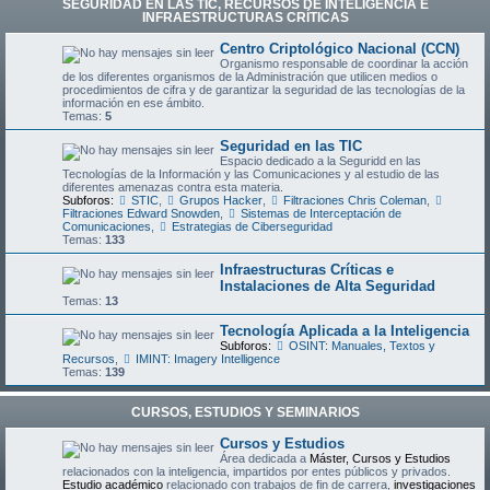
SEGURIDAD EN LAS TIC, RECURSOS DE INTELIGENCIA E
INFRAESTRUCTURAS CRÍTICAS
Centro Criptológico Nacional (CCN)
Organismo responsable de coordinar la acción
de los diferentes organismos de la Administración que utilicen medios o
procedimientos de cifra y de garantizar la seguridad de las tecnologías de la
información en ese ámbito.
Temas:
5
Seguridad en las TIC
Espacio dedicado a la Seguridd en las
Tecnologías de la Información y las Comunicaciones y al estudio de las
diferentes amenazas contra esta materia.
Subforos:
STIC
,
Grupos Hacker
,
Filtraciones Chris Coleman
,
Filtraciones Edward Snowden
,
Sistemas de Interceptación de
Comunicaciones
,
Estrategias de Ciberseguridad
Temas:
133
Infraestructuras Críticas e
Instalaciones de Alta Seguridad
Temas:
13
Tecnología Aplicada a la Inteligencia
Subforos:
OSINT: Manuales, Textos y
Recursos
,
IMINT: Imagery Intelligence
Temas:
139
CURSOS, ESTUDIOS Y SEMINARIOS
Cursos y Estudios
Área dedicada a
Máster, Cursos y Estudios
relacionados con la inteligencia, impartidos por entes públicos y privados.
Estudio académico
relacionado con trabajos de fin de carrera,
investigaciones