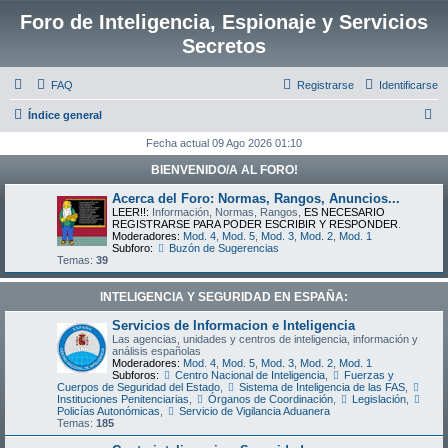
Foro de Inteligencia, Espionaje y Servicios
Secretos
FAQ
Registrarse
Identificarse
B
Índice general
u
Fecha actual 09 Ago 2026 01:10
s
BIENVENIDO/A AL FORO!
c
Acerca del Foro: Normas, Rangos, Anuncios...
a
LEER!!:
Información, Normas, Rangos,
ES NECESARIO
REGISTRARSE PARA PODER ESCRIBIR Y RESPONDER
.
r
Moderadores:
Mod. 4
,
Mod. 5
,
Mod. 3
,
Mod. 2
,
Mod. 1
Subforo:
Buzón de Sugerencias
Temas:
39
INTELIGENCIA Y SEGURIDAD EN ESPAÑA:
Servicios de Informacion e Inteligencia
Las agencias, unidades y centros de inteligencia, información y
análisis españolas
Moderadores:
Mod. 4
,
Mod. 5
,
Mod. 3
,
Mod. 2
,
Mod. 1
Subforos:
Centro Nacional de Inteligencia
,
Fuerzas y
Cuerpos de Seguridad del Estado
,
Sistema de Inteligencia de las FAS
,
Instituciones Penitenciarias
,
Órganos de Coordinación
,
Legislación
,
Policías Autonómicas
,
Servicio de Vigilancia Aduanera
Temas:
185