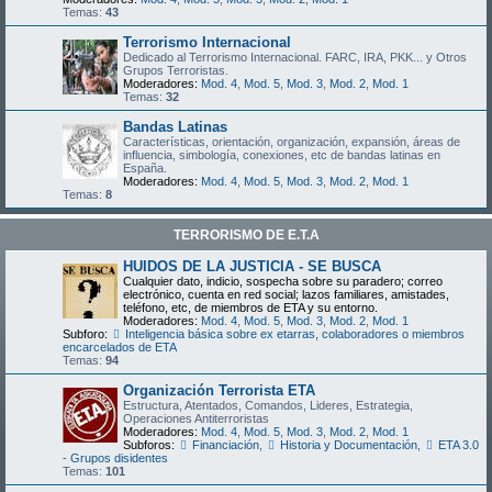
Temas:
43
Terrorismo Internacional
Dedicado al Terrorismo Internacional. FARC, IRA, PKK... y Otros
Grupos Terroristas.
Moderadores:
Mod. 4
,
Mod. 5
,
Mod. 3
,
Mod. 2
,
Mod. 1
Temas:
32
Bandas Latinas
Características, orientación, organización, expansión, áreas de
influencia, simbología, conexiones, etc de bandas latinas en
España.
Moderadores:
Mod. 4
,
Mod. 5
,
Mod. 3
,
Mod. 2
,
Mod. 1
Temas:
8
TERRORISMO DE E.T.A
HUIDOS DE LA JUSTICIA - SE BUSCA
Cualquier dato, indicio, sospecha sobre su paradero; correo
electrónico, cuenta en red social; lazos familiares, amistades,
teléfono, etc, de miembros de ETA y su entorno.
Moderadores:
Mod. 4
,
Mod. 5
,
Mod. 3
,
Mod. 2
,
Mod. 1
Subforo:
Inteligencia básica sobre ex etarras, colaboradores o miembros
encarcelados de ETA
Temas:
94
Organización Terrorista ETA
Estructura, Atentados, Comandos, Lideres, Estrategia,
Operaciones Antiterroristas
Moderadores:
Mod. 4
,
Mod. 5
,
Mod. 3
,
Mod. 2
,
Mod. 1
Subforos:
Financiación
,
Historia y Documentación
,
ETA 3.0
- Grupos disidentes
Temas:
101