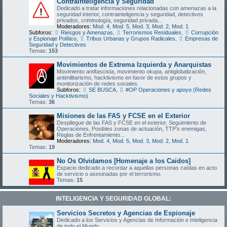
Contrainteligencia y Seguridad
Dedicado a tratar informaciones relacionadas con amenazas a la
seguridad interior, contrainteligencia y seguridad, detectives
privados, criminología, seguridad privada...
Moderadores:
Mod. 4
,
Mod. 5
,
Mod. 3
,
Mod. 2
,
Mod. 1
Subforos:
Riesgos y Amenazas
,
Terrorismos Residuales
,
Corrupción
y Espionaje Político
,
Tribus Urbanas y Grupos Radicales
,
Empresas de
Seguridad y Detectives
Temas:
153
Movimientos de Extrema Izquierda y Anarquistas
Movimiento antifascista, movimiento okupa, antiglobalización,
antimilitarismo, hacktivismo en favor de estos grupos y
monitorización de redes sociales.
Subforos:
SE BUSCA
,
#OP Operaciones y apoyo (Redes
Sociales y Hacktivismo)
Temas:
36
Misiones de las FAS y FCSE en el Exterior
Despliegue de las FAS y FCSE en el exterior, Seguimiento de
Operaciones, Posibles zonas de actuación, TTP's enemigas,
Reglas de Enfrentamiento...
Moderadores:
Mod. 4
,
Mod. 5
,
Mod. 3
,
Mod. 2
,
Mod. 1
Temas:
19
No Os Olvidamos [Homenaje a los Caidos]
Espacio dedicado a recordar a aquellas personas caídas en acto
de servicio o asesinadas por el terrorismo.
Temas:
15
INTELIGENCIA Y SEGURIDAD GLOBAL:
Servicios Secretos y Agencias de Espionaje
Dedicado a los Servicios y Agencias de Información e Inteligencia
de todo el Mundo.