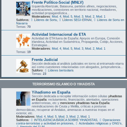
Frente Político-Social (MNLV)
Izquierda Abertzale, Batasuna, partidos afines, negociaciones,
movilizaciones, conexiones en territorio nacional, mediadores,
actividad propagandística...
Moderadores:
Mod. 4
,
Mod. 5
,
Mod. 3
,
Mod. 2
,
Mod. 1
Subforos:
Líderes de Sortu
,
Líderes SEGI-ERNAI
,
Líderes de Sortu en
Navarra
Temas:
70
Actividad Internacional de ETA
Actividad de ETA fuera de España: Apoyos en Europa, Conexión
irlandesa, Actividad en Sudamérica, Propaganda, Cobijo, Acciones,
Estrategias...
Moderadores:
Mod. 4
,
Mod. 5
,
Mod. 3
,
Mod. 2
,
Mod. 1
Temas:
19
Frente Judicial
Sección dedicada al análisis judiciales en torno al entramado etarra
así como cuestiones relacionadas con abogados, jurisprudencia...
Subforo:
Líderes bertsolaris
Temas:
23
TERRORISMO ISLAMICO O YIHADISTA
Yihadismo en España
Sección dedicada a recopilar información sobre células
yihadistas
en España
: reclutamiento, financiación, atentados, operaciones
antiterroristas, etc y
menciones yihadistas hacia España
:
reivindicaciones de Ceuta y Melilla, críticas a posturas
democráticas, recuperar al-Andalus, amenazas a nuestras tropas en el
exterior, etc.
Moderadores:
Mod. 4
,
Mod. 5
,
Mod. 3
,
Mod. 2
,
Mod. 1
Subforos:
INTELIGENCIA BÁSICA SOBRE YIHADISTAS
,
Operaciones
contra-terroristas y actividad en prisiones
,
Actividades religiosas y ONG's
,
Atentado del 11-M