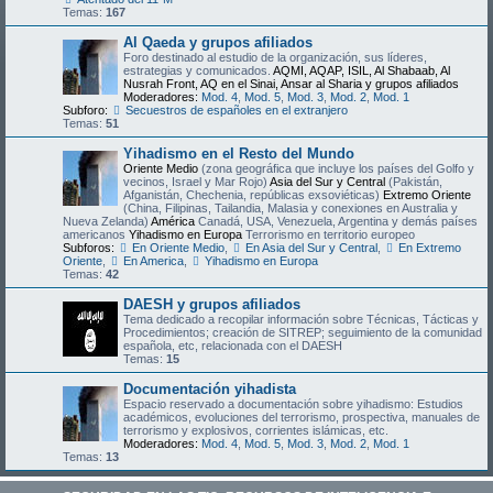
Temas:
167
Al Qaeda y grupos afiliados
Foro destinado al estudio de la organización, sus líderes,
estrategias y comunicados.
AQMI, AQAP, ISIL, Al Shabaab, Al
Nusrah Front, AQ en el Sinai, Ansar al Sharia y grupos afiliados
Moderadores:
Mod. 4
,
Mod. 5
,
Mod. 3
,
Mod. 2
,
Mod. 1
Subforo:
Secuestros de españoles en el extranjero
Temas:
51
Yihadismo en el Resto del Mundo
Oriente Medio
(zona geográfica que incluye los países del Golfo y
vecinos, Israel y Mar Rojo)
Asia del Sur y Central
(Pakistán,
Afganistán, Chechenia, repúblicas exsoviéticas)
Extremo Oriente
(China, Filipinas, Tailandia, Malasia y conexiones en Australia y
Nueva Zelanda)
América
Canadá, USA, Venezuela, Argentina y demás países
americanos
Yihadismo en Europa
Terrorismo en territorio europeo
Subforos:
En Oriente Medio
,
En Asia del Sur y Central
,
En Extremo
Oriente
,
En America
,
Yihadismo en Europa
Temas:
42
DAESH y grupos afiliados
Tema dedicado a recopilar información sobre Técnicas, Tácticas y
Procedimientos; creación de SITREP; seguimiento de la comunidad
española, etc, relacionada con el DAESH
Temas:
15
Documentación yihadista
Espacio reservado a documentación sobre yihadismo: Estudios
académicos, evoluciones del terrorismo, prospectiva, manuales de
terrorismo y explosivos, corrientes islámicas, etc.
Moderadores:
Mod. 4
,
Mod. 5
,
Mod. 3
,
Mod. 2
,
Mod. 1
Temas:
13