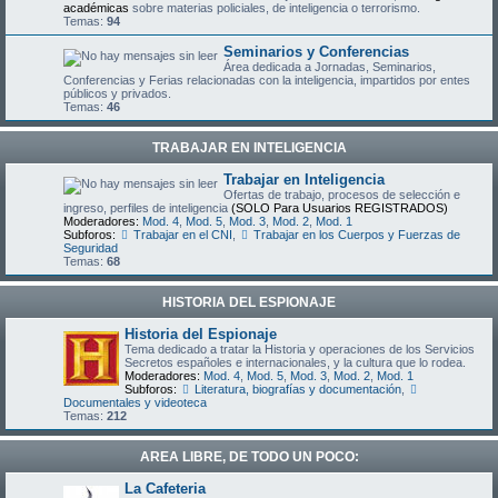
académicas
sobre materias policiales, de inteligencia o terrorismo.
Temas:
94
Seminarios y Conferencias
Área dedicada a Jornadas, Seminarios,
Conferencias y Ferias relacionadas con la inteligencia, impartidos por entes
públicos y privados.
Temas:
46
TRABAJAR EN INTELIGENCIA
Trabajar en Inteligencia
Ofertas de trabajo, procesos de selección e
ingreso, perfiles de inteligencia
(SOLO Para Usuarios REGISTRADOS)
Moderadores:
Mod. 4
,
Mod. 5
,
Mod. 3
,
Mod. 2
,
Mod. 1
Subforos:
Trabajar en el CNI
,
Trabajar en los Cuerpos y Fuerzas de
Seguridad
Temas:
68
HISTORIA DEL ESPIONAJE
Historia del Espionaje
Tema dedicado a tratar la Historia y operaciones de los Servicios
Secretos españoles e internacionales, y la cultura que lo rodea.
Moderadores:
Mod. 4
,
Mod. 5
,
Mod. 3
,
Mod. 2
,
Mod. 1
Subforos:
Literatura, biografías y documentación
,
Documentales y videoteca
Temas:
212
AREA LIBRE, DE TODO UN POCO:
La Cafeteria