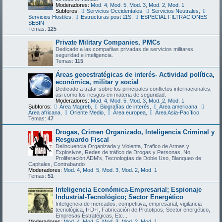
Moderadores:
Mod. 4
,
Mod. 5
,
Mod. 3
,
Mod. 2
,
Mod. 1
Subforos:
Servicios Occidentales
,
Servicios Neutrales
,
Servicios Hostiles
,
Estructuras post 11S
,
ESPECIAL FILTRACIONES
SEBIN
Temas:
125
Private Military Companies, PMCs
Dedicado a las compañias privadas de servicios militares,
seguridad e inteligencia.
Temas:
115
Áreas geoestratégicas de interés- Actividad política,
económica, militar y social
Dedicado a tratar sobre los principales conflictos internacionales,
asi como los riesgos en materia de seguridad.
Moderadores:
Mod. 4
,
Mod. 5
,
Mod. 3
,
Mod. 2
,
Mod. 1
Subforos:
Área Magreb
,
Biografías de interés
,
Área americana
,
Área africana
,
Oriente Medio
,
Área europea
,
Área Asia-Pacífico
Temas:
47
Drogas, Crimen Organizado, Inteligencia Criminal y
Resguardo Fiscal
Delincuencia Organizada y Violenta, Trafico de Armas y
Explosivos, Redes de tráfico de Drogas y Personas, No
Proliferación ADM's, Tecnologías de Doble Uso, Blanqueo de
Capitales, Contrabando
Moderadores:
Mod. 4
,
Mod. 5
,
Mod. 3
,
Mod. 2
,
Mod. 1
Temas:
51
Inteligencia Económica-Empresarial; Espionaje
Industrial-Tecnológico; Sector Energético
Inteligencia de mercados, competitiva, empresarial, vigilancia
tecnológica, I+D+I, Fabricación de Prototipos, Sector energético,
Empresas Estratégicas, Etc...
Moderadores:
Mod. 4
,
Mod. 5
,
Mod. 3
,
Mod. 2
,
Mod. 1