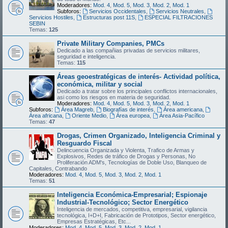
Moderadores:
Mod. 4
,
Mod. 5
,
Mod. 3
,
Mod. 2
,
Mod. 1
Subforos:
Servicios Occidentales
,
Servicios Neutrales
,
Servicios Hostiles
,
Estructuras post 11S
,
ESPECIAL FILTRACIONES
SEBIN
Temas:
125
Private Military Companies, PMCs
Dedicado a las compañias privadas de servicios militares,
seguridad e inteligencia.
Temas:
115
Áreas geoestratégicas de interés- Actividad política,
económica, militar y social
Dedicado a tratar sobre los principales conflictos internacionales,
asi como los riesgos en materia de seguridad.
Moderadores:
Mod. 4
,
Mod. 5
,
Mod. 3
,
Mod. 2
,
Mod. 1
Subforos:
Área Magreb
,
Biografías de interés
,
Área americana
,
Área africana
,
Oriente Medio
,
Área europea
,
Área Asia-Pacífico
Temas:
47
Drogas, Crimen Organizado, Inteligencia Criminal y
Resguardo Fiscal
Delincuencia Organizada y Violenta, Trafico de Armas y
Explosivos, Redes de tráfico de Drogas y Personas, No
Proliferación ADM's, Tecnologías de Doble Uso, Blanqueo de
Capitales, Contrabando
Moderadores:
Mod. 4
,
Mod. 5
,
Mod. 3
,
Mod. 2
,
Mod. 1
Temas:
51
Inteligencia Económica-Empresarial; Espionaje
Industrial-Tecnológico; Sector Energético
Inteligencia de mercados, competitiva, empresarial, vigilancia
tecnológica, I+D+I, Fabricación de Prototipos, Sector energético,
Empresas Estratégicas, Etc...
Moderadores:
Mod. 4
,
Mod. 5
,
Mod. 3
,
Mod. 2
,
Mod. 1