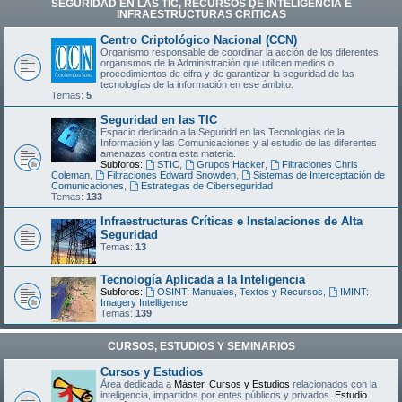
SEGURIDAD EN LAS TIC, RECURSOS DE INTELIGENCIA E
INFRAESTRUCTURAS CRÍTICAS
Centro Criptológico Nacional (CCN)
Organismo responsable de coordinar la acción de los diferentes
organismos de la Administración que utilicen medios o
procedimientos de cifra y de garantizar la seguridad de las
tecnologías de la información en ese ámbito.
Temas:
5
Seguridad en las TIC
Espacio dedicado a la Seguridd en las Tecnologías de la
Información y las Comunicaciones y al estudio de las diferentes
amenazas contra esta materia.
Subforos:
STIC
,
Grupos Hacker
,
Filtraciones Chris
Coleman
,
Filtraciones Edward Snowden
,
Sistemas de Interceptación de
Comunicaciones
,
Estrategias de Ciberseguridad
Temas:
133
Infraestructuras Críticas e Instalaciones de Alta
Seguridad
Temas:
13
Tecnología Aplicada a la Inteligencia
Subforos:
OSINT: Manuales, Textos y Recursos
,
IMINT:
Imagery Intelligence
Temas:
139
CURSOS, ESTUDIOS Y SEMINARIOS
Cursos y Estudios
Área dedicada a
Máster, Cursos y Estudios
relacionados con la
inteligencia, impartidos por entes públicos y privados.
Estudio