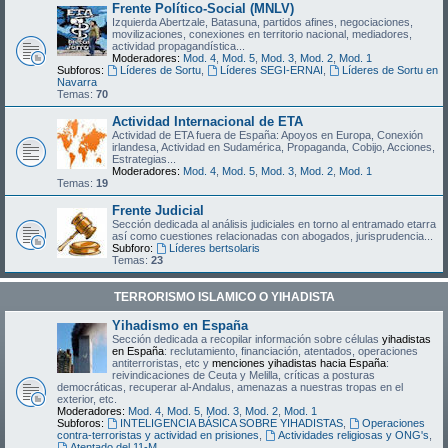
Frente Político-Social (MNLV)
Izquierda Abertzale, Batasuna, partidos afines, negociaciones,
movilizaciones, conexiones en territorio nacional, mediadores,
actividad propagandística...
Moderadores:
Mod. 4
,
Mod. 5
,
Mod. 3
,
Mod. 2
,
Mod. 1
Subforos:
Líderes de Sortu
,
Líderes SEGI-ERNAI
,
Líderes de Sortu en
Navarra
Temas:
70
Actividad Internacional de ETA
Actividad de ETA fuera de España: Apoyos en Europa, Conexión
irlandesa, Actividad en Sudamérica, Propaganda, Cobijo, Acciones,
Estrategias...
Moderadores:
Mod. 4
,
Mod. 5
,
Mod. 3
,
Mod. 2
,
Mod. 1
Temas:
19
Frente Judicial
Sección dedicada al análisis judiciales en torno al entramado etarra
así como cuestiones relacionadas con abogados, jurisprudencia...
Subforo:
Líderes bertsolaris
Temas:
23
TERRORISMO ISLAMICO O YIHADISTA
Yihadismo en España
Sección dedicada a recopilar información sobre células
yihadistas
en España
: reclutamiento, financiación, atentados, operaciones
antiterroristas, etc y
menciones yihadistas hacia España
:
reivindicaciones de Ceuta y Melilla, críticas a posturas
democráticas, recuperar al-Andalus, amenazas a nuestras tropas en el
exterior, etc.
Moderadores:
Mod. 4
,
Mod. 5
,
Mod. 3
,
Mod. 2
,
Mod. 1
Subforos:
INTELIGENCIA BÁSICA SOBRE YIHADISTAS
,
Operaciones
contra-terroristas y actividad en prisiones
,
Actividades religiosas y ONG's
,
Atentado del 11-M