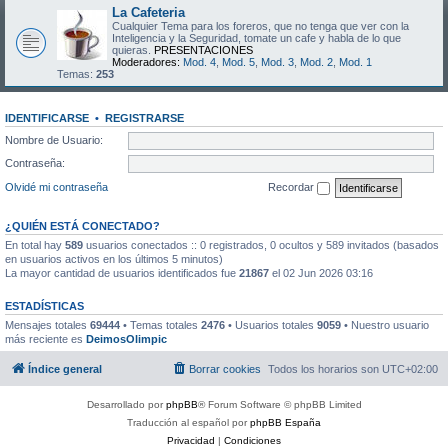
La Cafeteria
Cualquier Tema para los foreros, que no tenga que ver con la
Inteligencia y la Seguridad, tomate un cafe y habla de lo que
quieras.
PRESENTACIONES
Moderadores:
Mod. 4
,
Mod. 5
,
Mod. 3
,
Mod. 2
,
Mod. 1
Temas:
253
IDENTIFICARSE
•
REGISTRARSE
Nombre de Usuario:
Contraseña:
Olvidé mi contraseña
Recordar
¿QUIÉN ESTÁ CONECTADO?
En total hay
589
usuarios conectados :: 0 registrados, 0 ocultos y 589 invitados (basados
en usuarios activos en los últimos 5 minutos)
La mayor cantidad de usuarios identificados fue
21867
el 02 Jun 2026 03:16
ESTADÍSTICAS
Mensajes totales
69444
• Temas totales
2476
• Usuarios totales
9059
• Nuestro usuario
más reciente es
DeimosOlimpic
Índice general
Borrar cookies
Todos los horarios son
UTC+02:00
Desarrollado por
phpBB
® Forum Software © phpBB Limited
Traducción al español por
phpBB España
Privacidad
|
Condiciones