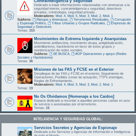
Contrainteligencia y Seguridad
Dedicado a tratar informaciones relacionadas con amenazas a la
seguridad interior, contrainteligencia y seguridad, detectives
privados, criminología, seguridad privada...
Moderadores:
Mod. 4
,
Mod. 5
,
Mod. 3
,
Mod. 2
,
Mod. 1
Subforos:
Riesgos y Amenazas
,
Terrorismos Residuales
,
Corrupción
y Espionaje Político
,
Tribus Urbanas y Grupos Radicales
,
Empresas de
Seguridad y Detectives
Temas:
153
Movimientos de Extrema Izquierda y Anarquistas
Movimiento antifascista, movimiento okupa, antiglobalización,
antimilitarismo, hacktivismo en favor de estos grupos y
monitorización de redes sociales.
Subforos:
SE BUSCA
,
#OP Operaciones y apoyo (Redes
Sociales y Hacktivismo)
Temas:
36
Misiones de las FAS y FCSE en el Exterior
Despliegue de las FAS y FCSE en el exterior, Seguimiento de
Operaciones, Posibles zonas de actuación, TTP's enemigas,
Reglas de Enfrentamiento...
Moderadores:
Mod. 4
,
Mod. 5
,
Mod. 3
,
Mod. 2
,
Mod. 1
Temas:
19
No Os Olvidamos [Homenaje a los Caidos]
Espacio dedicado a recordar a aquellas personas caídas en acto
de servicio o asesinadas por el terrorismo.
Temas:
15
INTELIGENCIA Y SEGURIDAD GLOBAL:
Servicios Secretos y Agencias de Espionaje
Dedicado a los Servicios y Agencias de Información e Inteligencia
de todo el Mundo.