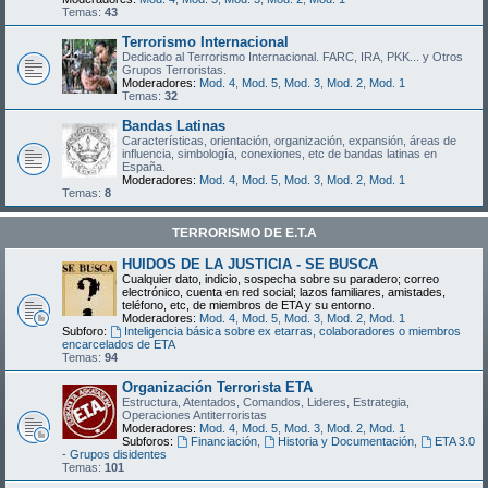
Temas:
43
Terrorismo Internacional
Dedicado al Terrorismo Internacional. FARC, IRA, PKK... y Otros
Grupos Terroristas.
Moderadores:
Mod. 4
,
Mod. 5
,
Mod. 3
,
Mod. 2
,
Mod. 1
Temas:
32
Bandas Latinas
Características, orientación, organización, expansión, áreas de
influencia, simbología, conexiones, etc de bandas latinas en
España.
Moderadores:
Mod. 4
,
Mod. 5
,
Mod. 3
,
Mod. 2
,
Mod. 1
Temas:
8
TERRORISMO DE E.T.A
HUIDOS DE LA JUSTICIA - SE BUSCA
Cualquier dato, indicio, sospecha sobre su paradero; correo
electrónico, cuenta en red social; lazos familiares, amistades,
teléfono, etc, de miembros de ETA y su entorno.
Moderadores:
Mod. 4
,
Mod. 5
,
Mod. 3
,
Mod. 2
,
Mod. 1
Subforo:
Inteligencia básica sobre ex etarras, colaboradores o miembros
encarcelados de ETA
Temas:
94
Organización Terrorista ETA
Estructura, Atentados, Comandos, Lideres, Estrategia,
Operaciones Antiterroristas
Moderadores:
Mod. 4
,
Mod. 5
,
Mod. 3
,
Mod. 2
,
Mod. 1
Subforos:
Financiación
,
Historia y Documentación
,
ETA 3.0
- Grupos disidentes
Temas:
101