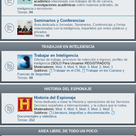
académico
relacionado con trabajos de fin de carrera,
investigaciones académicas
sobre materias policiales, de
inteligencia o terrorismo.
Temas:
94
Seminarios y Conferencias
Área dedicada a Jornadas, Seminarios, Conferencias y Ferias
relacionadas con la inteligencia, impartidos por entes públicos y
privados.
Temas:
46
TRABAJAR EN INTELIGENCIA
Trabajar en Inteligencia
Ofertas de trabajo, procesos de selección e ingreso, perfiles de
inteligencia
(SOLO Para Usuarios REGISTRADOS)
Moderadores:
Mod. 4
,
Mod. 5
,
Mod. 3
,
Mod. 2
,
Mod. 1
Subforos:
Trabajar en el CNI
,
Trabajar en los Cuerpos y
Fuerzas de Seguridad
Temas:
68
HISTORIA DEL ESPIONAJE
Historia del Espionaje
Tema dedicado a tratar la Historia y operaciones de los Servicios
Secretos españoles e internacionales, y la cultura que lo rodea.
Moderadores:
Mod. 4
,
Mod. 5
,
Mod. 3
,
Mod. 2
,
Mod. 1
Subforos:
Literatura, biografías y documentación
,
Documentales y videoteca
Temas:
212
AREA LIBRE, DE TODO UN POCO: