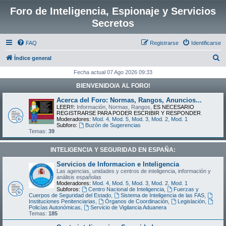
Foro de Inteligencia, Espionaje y Servicios
Secretos
FAQ
Registrarse
Identificarse
B
Índice general
u
Fecha actual 07 Ago 2026 09:33
s
BIENVENIDO/A AL FORO!
c
Acerca del Foro: Normas, Rangos, Anuncios...
a
LEER!!:
Información, Normas, Rangos,
ES NECESARIO
REGISTRARSE PARA PODER ESCRIBIR Y RESPONDER
.
r
Moderadores:
Mod. 4
,
Mod. 5
,
Mod. 3
,
Mod. 2
,
Mod. 1
Subforo:
Buzón de Sugerencias
Temas:
39
INTELIGENCIA Y SEGURIDAD EN ESPAÑA:
Servicios de Informacion e Inteligencia
Las agencias, unidades y centros de inteligencia, información y
análisis españolas
Moderadores:
Mod. 4
,
Mod. 5
,
Mod. 3
,
Mod. 2
,
Mod. 1
Subforos:
Centro Nacional de Inteligencia
,
Fuerzas y
Cuerpos de Seguridad del Estado
,
Sistema de Inteligencia de las FAS
,
Instituciones Penitenciarias
,
Órganos de Coordinación
,
Legislación
,
Policías Autonómicas
,
Servicio de Vigilancia Aduanera
Temas:
185