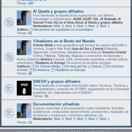
Temas:
167
Al Qaeda y grupos afiliados
Foro destinado al estudio de la organización, sus líderes,
estrategias y comunicados.
AQMI, AQAP, ISIL, Al Shabaab, Al
Nusrah Front, AQ en el Sinai, Ansar al Sharia y grupos afiliados
Moderadores:
Mod. 4
,
Mod. 5
,
Mod. 3
,
Mod. 2
,
Mod. 1
Subforo:
Secuestros de españoles en el extranjero
Temas:
51
Yihadismo en el Resto del Mundo
Oriente Medio
(zona geográfica que incluye los países del Golfo y
vecinos, Israel y Mar Rojo)
Asia del Sur y Central
(Pakistán,
Afganistán, Chechenia, repúblicas exsoviéticas)
Extremo Oriente
(China, Filipinas, Tailandia, Malasia y conexiones en Australia y
Nueva Zelanda)
América
Canadá, USA, Venezuela, Argentina y demás países
americanos
Yihadismo en Europa
Terrorismo en territorio europeo
Subforos:
En Oriente Medio
,
En Asia del Sur y Central
,
En Extremo
Oriente
,
En America
,
Yihadismo en Europa
Temas:
42
DAESH y grupos afiliados
Tema dedicado a recopilar información sobre Técnicas, Tácticas y
Procedimientos; creación de SITREP; seguimiento de la comunidad
española, etc, relacionada con el DAESH
Temas:
15
Documentación yihadista
Espacio reservado a documentación sobre yihadismo: Estudios
académicos, evoluciones del terrorismo, prospectiva, manuales de
terrorismo y explosivos, corrientes islámicas, etc.
Moderadores:
Mod. 4
,
Mod. 5
,
Mod. 3
,
Mod. 2
,
Mod. 1
Temas:
13