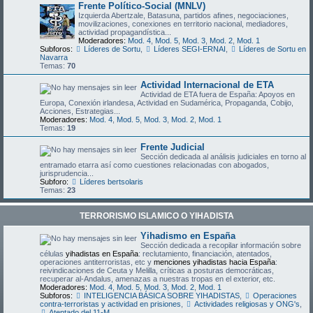
Frente Político-Social (MNLV)
Izquierda Abertzale, Batasuna, partidos afines, negociaciones,
movilizaciones, conexiones en territorio nacional, mediadores,
actividad propagandística...
Moderadores:
Mod. 4
,
Mod. 5
,
Mod. 3
,
Mod. 2
,
Mod. 1
Subforos:
Líderes de Sortu
,
Líderes SEGI-ERNAI
,
Líderes de Sortu en
Navarra
Temas:
70
Actividad Internacional de ETA
Actividad de ETA fuera de España: Apoyos en
Europa, Conexión irlandesa, Actividad en Sudamérica, Propaganda, Cobijo,
Acciones, Estrategias...
Moderadores:
Mod. 4
,
Mod. 5
,
Mod. 3
,
Mod. 2
,
Mod. 1
Temas:
19
Frente Judicial
Sección dedicada al análisis judiciales en torno al
entramado etarra así como cuestiones relacionadas con abogados,
jurisprudencia...
Subforo:
Líderes bertsolaris
Temas:
23
TERRORISMO ISLAMICO O YIHADISTA
Yihadismo en España
Sección dedicada a recopilar información sobre
células
yihadistas en España
: reclutamiento, financiación, atentados,
operaciones antiterroristas, etc y
menciones yihadistas hacia España
:
reivindicaciones de Ceuta y Melilla, críticas a posturas democráticas,
recuperar al-Andalus, amenazas a nuestras tropas en el exterior, etc.
Moderadores:
Mod. 4
,
Mod. 5
,
Mod. 3
,
Mod. 2
,
Mod. 1
Subforos:
INTELIGENCIA BÁSICA SOBRE YIHADISTAS
,
Operaciones
contra-terroristas y actividad en prisiones
,
Actividades religiosas y ONG's
,
Atentado del 11-M