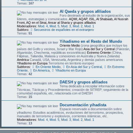
Temas:
167
Al Qaeda y grupos afiliados
Foro destinado al estudio de la organización, sus
líderes, estrategias y comunicados.
AQMI, AQAP, ISIL, Al Shabaab, Al Nusrah
Front, AQ en el Sinai, Ansar al Sharia y grupos afiliados
Moderadores:
Mod. 4
,
Mod. 5
,
Mod. 3
,
Mod. 2
,
Mod. 1
Subforo:
Secuestros de españoles en el extranjero
Temas:
51
Yihadismo en el Resto del Mundo
Oriente Medio
(zona geográfica que incluye los
países del Golfo y vecinos, Israel y Mar Rojo)
Asia del Sur y Central
(Pakistán,
Afganistán, Chechenia, repúblicas exsoviéticas)
Extremo Oriente
(China,
Filipinas, Tailandia, Malasia y conexiones en Australia y Nueva Zelanda)
América
Canadá, USA, Venezuela, Argentina y demás países americanos
Yihadismo en Europa
Terrorismo en territorio europeo
Subforos:
En Oriente Medio
,
En Asia del Sur y Central
,
En Extremo
Oriente
,
En America
,
Yihadismo en Europa
Temas:
42
DAESH y grupos afiliados
Tema dedicado a recopilar información sobre
Técnicas, Tácticas y Procedimientos; creación de SITREP; seguimiento de la
comunidad española, etc, relacionada con el DAESH
Temas:
15
Documentación yihadista
Espacio reservado a documentación sobre
yihadismo: Estudios académicos, evoluciones del terrorismo, prospectiva,
manuales de terrorismo y explosivos, corrientes islámicas, etc.
Moderadores:
Mod. 4
,
Mod. 5
,
Mod. 3
,
Mod. 2
,
Mod. 1
Temas:
13