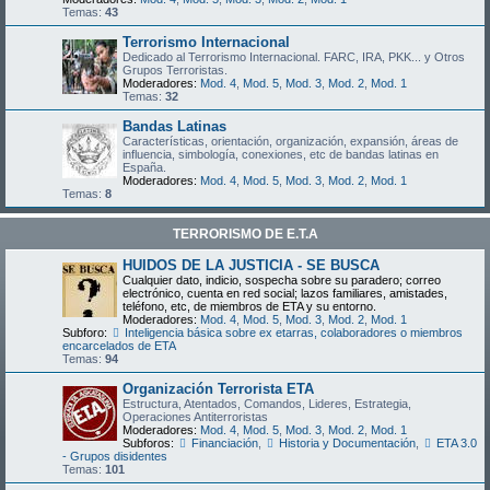
Temas:
43
Terrorismo Internacional
Dedicado al Terrorismo Internacional. FARC, IRA, PKK... y Otros
Grupos Terroristas.
Moderadores:
Mod. 4
,
Mod. 5
,
Mod. 3
,
Mod. 2
,
Mod. 1
Temas:
32
Bandas Latinas
Características, orientación, organización, expansión, áreas de
influencia, simbología, conexiones, etc de bandas latinas en
España.
Moderadores:
Mod. 4
,
Mod. 5
,
Mod. 3
,
Mod. 2
,
Mod. 1
Temas:
8
TERRORISMO DE E.T.A
HUIDOS DE LA JUSTICIA - SE BUSCA
Cualquier dato, indicio, sospecha sobre su paradero; correo
electrónico, cuenta en red social; lazos familiares, amistades,
teléfono, etc, de miembros de ETA y su entorno.
Moderadores:
Mod. 4
,
Mod. 5
,
Mod. 3
,
Mod. 2
,
Mod. 1
Subforo:
Inteligencia básica sobre ex etarras, colaboradores o miembros
encarcelados de ETA
Temas:
94
Organización Terrorista ETA
Estructura, Atentados, Comandos, Lideres, Estrategia,
Operaciones Antiterroristas
Moderadores:
Mod. 4
,
Mod. 5
,
Mod. 3
,
Mod. 2
,
Mod. 1
Subforos:
Financiación
,
Historia y Documentación
,
ETA 3.0
- Grupos disidentes
Temas:
101