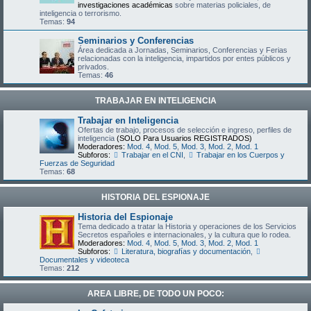
investigaciones académicas
sobre materias policiales, de
inteligencia o terrorismo.
Temas:
94
Seminarios y Conferencias
Área dedicada a Jornadas, Seminarios, Conferencias y Ferias
relacionadas con la inteligencia, impartidos por entes públicos y
privados.
Temas:
46
TRABAJAR EN INTELIGENCIA
Trabajar en Inteligencia
Ofertas de trabajo, procesos de selección e ingreso, perfiles de
inteligencia
(SOLO Para Usuarios REGISTRADOS)
Moderadores:
Mod. 4
,
Mod. 5
,
Mod. 3
,
Mod. 2
,
Mod. 1
Subforos:
Trabajar en el CNI
,
Trabajar en los Cuerpos y
Fuerzas de Seguridad
Temas:
68
HISTORIA DEL ESPIONAJE
Historia del Espionaje
Tema dedicado a tratar la Historia y operaciones de los Servicios
Secretos españoles e internacionales, y la cultura que lo rodea.
Moderadores:
Mod. 4
,
Mod. 5
,
Mod. 3
,
Mod. 2
,
Mod. 1
Subforos:
Literatura, biografías y documentación
,
Documentales y videoteca
Temas:
212
AREA LIBRE, DE TODO UN POCO: