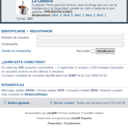
La Cafeteria
Cualquier Tema para los foreros, que no tenga que ver con la
Inteligencia y la Seguridad, tomate un cafe y habla de lo que
quieras.
PRESENTACIONES
Moderadores:
Mod. 4
,
Mod. 5
,
Mod. 3
,
Mod. 2
,
Mod. 1
Temas:
253
IDENTIFICARSE
•
REGISTRARSE
Nombre de Usuario:
Contraseña:
Olvidé mi contraseña
Recordar
¿QUIÉN ESTÁ CONECTADO?
En total hay
533
usuarios conectados :: 1 registrado, 0 ocultos y 532 invitados (basados
en usuarios activos en los últimos 5 minutos)
La mayor cantidad de usuarios identificados fue
21867
el 02 Jun 2026 03:16
ESTADÍSTICAS
Mensajes totales
69445
• Temas totales
2476
• Usuarios totales
9059
• Nuestro usuario
más reciente es
DeimosOlimpic
Índice general
Borrar cookies
Todos los horarios son
UTC+02:00
Desarrollado por
phpBB
® Forum Software © phpBB Limited
Traducción al español por
phpBB España
Privacidad
|
Condiciones