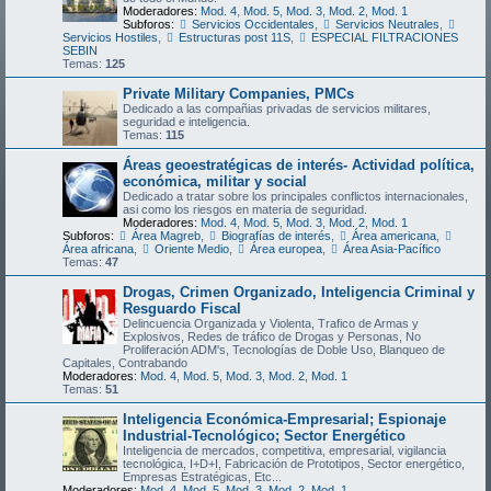
Moderadores:
Mod. 4
,
Mod. 5
,
Mod. 3
,
Mod. 2
,
Mod. 1
Subforos:
Servicios Occidentales
,
Servicios Neutrales
,
Servicios Hostiles
,
Estructuras post 11S
,
ESPECIAL FILTRACIONES
SEBIN
Temas:
125
Private Military Companies, PMCs
Dedicado a las compañias privadas de servicios militares,
seguridad e inteligencia.
Temas:
115
Áreas geoestratégicas de interés- Actividad política,
económica, militar y social
Dedicado a tratar sobre los principales conflictos internacionales,
asi como los riesgos en materia de seguridad.
Moderadores:
Mod. 4
,
Mod. 5
,
Mod. 3
,
Mod. 2
,
Mod. 1
Subforos:
Área Magreb
,
Biografías de interés
,
Área americana
,
Área africana
,
Oriente Medio
,
Área europea
,
Área Asia-Pacífico
Temas:
47
Drogas, Crimen Organizado, Inteligencia Criminal y
Resguardo Fiscal
Delincuencia Organizada y Violenta, Trafico de Armas y
Explosivos, Redes de tráfico de Drogas y Personas, No
Proliferación ADM's, Tecnologías de Doble Uso, Blanqueo de
Capitales, Contrabando
Moderadores:
Mod. 4
,
Mod. 5
,
Mod. 3
,
Mod. 2
,
Mod. 1
Temas:
51
Inteligencia Económica-Empresarial; Espionaje
Industrial-Tecnológico; Sector Energético
Inteligencia de mercados, competitiva, empresarial, vigilancia
tecnológica, I+D+I, Fabricación de Prototipos, Sector energético,
Empresas Estratégicas, Etc...
Moderadores:
Mod. 4
,
Mod. 5
,
Mod. 3
,
Mod. 2
,
Mod. 1