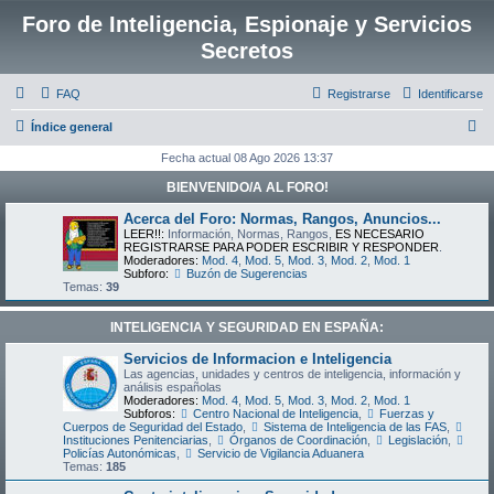
Foro de Inteligencia, Espionaje y Servicios
Secretos
FAQ
Registrarse
Identificarse
B
Índice general
u
Fecha actual 08 Ago 2026 13:37
s
BIENVENIDO/A AL FORO!
c
Acerca del Foro: Normas, Rangos, Anuncios...
a
LEER!!:
Información, Normas, Rangos,
ES NECESARIO
REGISTRARSE PARA PODER ESCRIBIR Y RESPONDER
.
r
Moderadores:
Mod. 4
,
Mod. 5
,
Mod. 3
,
Mod. 2
,
Mod. 1
Subforo:
Buzón de Sugerencias
Temas:
39
INTELIGENCIA Y SEGURIDAD EN ESPAÑA:
Servicios de Informacion e Inteligencia
Las agencias, unidades y centros de inteligencia, información y
análisis españolas
Moderadores:
Mod. 4
,
Mod. 5
,
Mod. 3
,
Mod. 2
,
Mod. 1
Subforos:
Centro Nacional de Inteligencia
,
Fuerzas y
Cuerpos de Seguridad del Estado
,
Sistema de Inteligencia de las FAS
,
Instituciones Penitenciarias
,
Órganos de Coordinación
,
Legislación
,
Policías Autonómicas
,
Servicio de Vigilancia Aduanera
Temas:
185