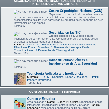
SEGURIDAD EN LAS TIC, RECURSOS DE INTELIGENCIA E
INFRAESTRUCTURAS CRÍTICAS
Centro Criptológico Nacional (CCN)
Organismo responsable de coordinar la acción
de los diferentes organismos de la Administración que utilicen medios o
procedimientos de cifra y de garantizar la seguridad de las tecnologías de la
información en ese ámbito.
Temas:
5
Seguridad en las TIC
Espacio dedicado a la Seguridd en las
Tecnologías de la Información y las Comunicaciones y al estudio de las
diferentes amenazas contra esta materia.
Subforos:
STIC
,
Grupos Hacker
,
Filtraciones Chris Coleman
,
Filtraciones Edward Snowden
,
Sistemas de Interceptación de
Comunicaciones
,
Estrategias de Ciberseguridad
Temas:
133
Infraestructuras Críticas e
Instalaciones de Alta Seguridad
Temas:
13
Tecnología Aplicada a la Inteligencia
Subforos:
OSINT: Manuales, Textos y Recursos
,
IMINT:
Imagery Intelligence
Temas:
139
CURSOS, ESTUDIOS Y SEMINARIOS
Cursos y Estudios
Área dedicada a
Máster, Cursos y Estudios
relacionados con la
inteligencia, impartidos por entes públicos y privados.
Estudio
académico
relacionado con trabajos de fin de carrera,