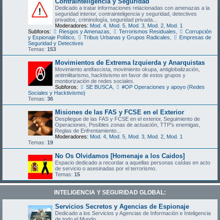
Contrainteligencia y Seguridad
Dedicado a tratar informaciones relacionadas con amenazas a la
seguridad interior, contrainteligencia y seguridad, detectives
privados, criminología, seguridad privada...
Moderadores:
Mod. 4
,
Mod. 5
,
Mod. 3
,
Mod. 2
,
Mod. 1
Subforos:
Riesgos y Amenazas
,
Terrorismos Residuales
,
Corrupción
y Espionaje Político
,
Tribus Urbanas y Grupos Radicales
,
Empresas de
Seguridad y Detectives
Temas:
153
Movimientos de Extrema Izquierda y Anarquistas
Movimiento antifascista, movimiento okupa, antiglobalización,
antimilitarismo, hacktivismo en favor de estos grupos y
monitorización de redes sociales.
Subforos:
SE BUSCA
,
#OP Operaciones y apoyo (Redes
Sociales y Hacktivismo)
Temas:
36
Misiones de las FAS y FCSE en el Exterior
Despliegue de las FAS y FCSE en el exterior, Seguimiento de
Operaciones, Posibles zonas de actuación, TTP's enemigas,
Reglas de Enfrentamiento...
Moderadores:
Mod. 4
,
Mod. 5
,
Mod. 3
,
Mod. 2
,
Mod. 1
Temas:
19
No Os Olvidamos [Homenaje a los Caidos]
Espacio dedicado a recordar a aquellas personas caídas en acto
de servicio o asesinadas por el terrorismo.
Temas:
15
INTELIGENCIA Y SEGURIDAD GLOBAL:
Servicios Secretos y Agencias de Espionaje
Dedicado a los Servicios y Agencias de Información e Inteligencia
de todo el Mundo.