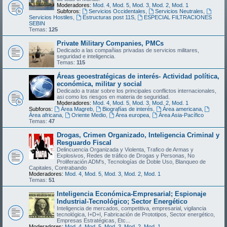
Moderadores:
Mod. 4
,
Mod. 5
,
Mod. 3
,
Mod. 2
,
Mod. 1
Subforos:
Servicios Occidentales
,
Servicios Neutrales
,
Servicios Hostiles
,
Estructuras post 11S
,
ESPECIAL FILTRACIONES
SEBIN
Temas:
125
Private Military Companies, PMCs
Dedicado a las compañias privadas de servicios militares,
seguridad e inteligencia.
Temas:
115
Áreas geoestratégicas de interés- Actividad política,
económica, militar y social
Dedicado a tratar sobre los principales conflictos internacionales,
asi como los riesgos en materia de seguridad.
Moderadores:
Mod. 4
,
Mod. 5
,
Mod. 3
,
Mod. 2
,
Mod. 1
Subforos:
Área Magreb
,
Biografías de interés
,
Área americana
,
Área africana
,
Oriente Medio
,
Área europea
,
Área Asia-Pacífico
Temas:
47
Drogas, Crimen Organizado, Inteligencia Criminal y
Resguardo Fiscal
Delincuencia Organizada y Violenta, Trafico de Armas y
Explosivos, Redes de tráfico de Drogas y Personas, No
Proliferación ADM's, Tecnologías de Doble Uso, Blanqueo de
Capitales, Contrabando
Moderadores:
Mod. 4
,
Mod. 5
,
Mod. 3
,
Mod. 2
,
Mod. 1
Temas:
51
Inteligencia Económica-Empresarial; Espionaje
Industrial-Tecnológico; Sector Energético
Inteligencia de mercados, competitiva, empresarial, vigilancia
tecnológica, I+D+I, Fabricación de Prototipos, Sector energético,
Empresas Estratégicas, Etc...
Moderadores:
Mod. 4
,
Mod. 5
,
Mod. 3
,
Mod. 2
,
Mod. 1