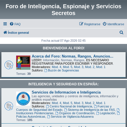
Foro de Inteligencia, Espionaje y Servicios
Secretos
FAQ
Registrarse
Identificarse
B
Índice general
u
Fecha actual 07 Ago 2026 02:45
s
BIENVENIDO/A AL FORO!
c
Acerca del Foro: Normas, Rangos, Anuncios...
a
LEER!!:
Información, Normas, Rangos,
ES NECESARIO
REGISTRARSE PARA PODER ESCRIBIR Y RESPONDER
.
r
Moderadores:
Mod. 4
,
Mod. 5
,
Mod. 3
,
Mod. 2
,
Mod. 1
Subforo:
Buzón de Sugerencias
Temas:
39
INTELIGENCIA Y SEGURIDAD EN ESPAÑA:
Servicios de Informacion e Inteligencia
Las agencias, unidades y centros de inteligencia, información y
análisis españolas
Moderadores:
Mod. 4
,
Mod. 5
,
Mod. 3
,
Mod. 2
,
Mod. 1
Subforos:
Centro Nacional de Inteligencia
,
Fuerzas y
Cuerpos de Seguridad del Estado
,
Sistema de Inteligencia de las FAS
,
Instituciones Penitenciarias
,
Órganos de Coordinación
,
Legislación
,
Policías Autonómicas
,
Servicio de Vigilancia Aduanera
Temas:
185