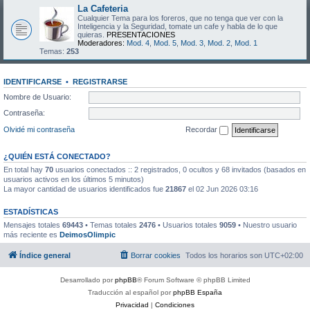
La Cafeteria
Cualquier Tema para los foreros, que no tenga que ver con la
Inteligencia y la Seguridad, tomate un cafe y habla de lo que
quieras.
PRESENTACIONES
Moderadores:
Mod. 4
,
Mod. 5
,
Mod. 3
,
Mod. 2
,
Mod. 1
Temas:
253
IDENTIFICARSE
•
REGISTRARSE
Nombre de Usuario:
Contraseña:
Olvidé mi contraseña
Recordar
¿QUIÉN ESTÁ CONECTADO?
En total hay
70
usuarios conectados :: 2 registrados, 0 ocultos y 68 invitados (basados en
usuarios activos en los últimos 5 minutos)
La mayor cantidad de usuarios identificados fue
21867
el 02 Jun 2026 03:16
ESTADÍSTICAS
Mensajes totales
69443
• Temas totales
2476
• Usuarios totales
9059
• Nuestro usuario
más reciente es
DeimosOlimpic
Índice general
Borrar cookies
Todos los horarios son
UTC+02:00
Desarrollado por
phpBB
® Forum Software © phpBB Limited
Traducción al español por
phpBB España
Privacidad
|
Condiciones