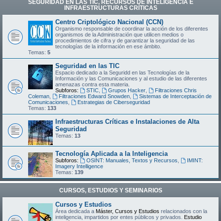
SEGURIDAD EN LAS TIC, RECURSOS DE INTELIGENCIA E
INFRAESTRUCTURAS CRÍTICAS
Centro Criptológico Nacional (CCN)
Organismo responsable de coordinar la acción de los diferentes
organismos de la Administración que utilicen medios o
procedimientos de cifra y de garantizar la seguridad de las
tecnologías de la información en ese ámbito.
Temas:
5
Seguridad en las TIC
Espacio dedicado a la Seguridd en las Tecnologías de la
Información y las Comunicaciones y al estudio de las diferentes
amenazas contra esta materia.
Subforos:
STIC
,
Grupos Hacker
,
Filtraciones Chris
Coleman
,
Filtraciones Edward Snowden
,
Sistemas de Interceptación de
Comunicaciones
,
Estrategias de Ciberseguridad
Temas:
133
Infraestructuras Críticas e Instalaciones de Alta
Seguridad
Temas:
13
Tecnología Aplicada a la Inteligencia
Subforos:
OSINT: Manuales, Textos y Recursos
,
IMINT:
Imagery Intelligence
Temas:
139
CURSOS, ESTUDIOS Y SEMINARIOS
Cursos y Estudios
Área dedicada a
Máster, Cursos y Estudios
relacionados con la
inteligencia, impartidos por entes públicos y privados.
Estudio