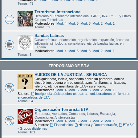
Temas:
43
Terrorismo Internacional
Dedicado al Terrorismo Internacional. FARC, IRA, PKK... y Otros
Grupos Terroristas.
Moderadores:
Mod. 4
,
Mod. 5
,
Mod. 3
,
Mod. 2
,
Mod. 1
Temas:
32
Bandas Latinas
Características, orientación, organización, expansión, áreas de
influencia, simbología, conexiones, etc de bandas latinas en
España.
Moderadores:
Mod. 4
,
Mod. 5
,
Mod. 3
,
Mod. 2
,
Mod. 1
Temas:
8
TERRORISMO DE E.T.A
HUIDOS DE LA JUSTICIA - SE BUSCA
Cualquier dato, indicio, sospecha sobre su paradero; correo
electrónico, cuenta en red social; lazos familiares, amistades,
teléfono, etc, de miembros de ETA y su entorno.
Moderadores:
Mod. 4
,
Mod. 5
,
Mod. 3
,
Mod. 2
,
Mod. 1
Subforo:
Inteligencia básica sobre ex etarras, colaboradores o miembros
encarcelados de ETA
Temas:
94
Organización Terrorista ETA
Estructura, Atentados, Comandos, Lideres, Estrategia,
Operaciones Antiterroristas
Moderadores:
Mod. 4
,
Mod. 5
,
Mod. 3
,
Mod. 2
,
Mod. 1
Subforos:
Financiación
,
Historia y Documentación
,
ETA 3.0
- Grupos disidentes
Temas:
101