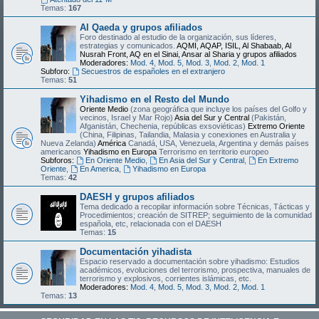
Temas:
167
Al Qaeda y grupos afiliados
Foro destinado al estudio de la organización, sus líderes,
estrategias y comunicados.
AQMI, AQAP, ISIL, Al Shabaab, Al
Nusrah Front, AQ en el Sinai, Ansar al Sharia y grupos afiliados
Moderadores:
Mod. 4
,
Mod. 5
,
Mod. 3
,
Mod. 2
,
Mod. 1
Subforo:
Secuestros de españoles en el extranjero
Temas:
51
Yihadismo en el Resto del Mundo
Oriente Medio
(zona geográfica que incluye los países del Golfo y
vecinos, Israel y Mar Rojo)
Asia del Sur y Central
(Pakistán,
Afganistán, Chechenia, repúblicas exsoviéticas)
Extremo Oriente
(China, Filipinas, Tailandia, Malasia y conexiones en Australia y
Nueva Zelanda)
América
Canadá, USA, Venezuela, Argentina y demás países
americanos
Yihadismo en Europa
Terrorismo en territorio europeo
Subforos:
En Oriente Medio
,
En Asia del Sur y Central
,
En Extremo
Oriente
,
En America
,
Yihadismo en Europa
Temas:
42
DAESH y grupos afiliados
Tema dedicado a recopilar información sobre Técnicas, Tácticas y
Procedimientos; creación de SITREP; seguimiento de la comunidad
española, etc, relacionada con el DAESH
Temas:
15
Documentación yihadista
Espacio reservado a documentación sobre yihadismo: Estudios
académicos, evoluciones del terrorismo, prospectiva, manuales de
terrorismo y explosivos, corrientes islámicas, etc.
Moderadores:
Mod. 4
,
Mod. 5
,
Mod. 3
,
Mod. 2
,
Mod. 1
Temas:
13