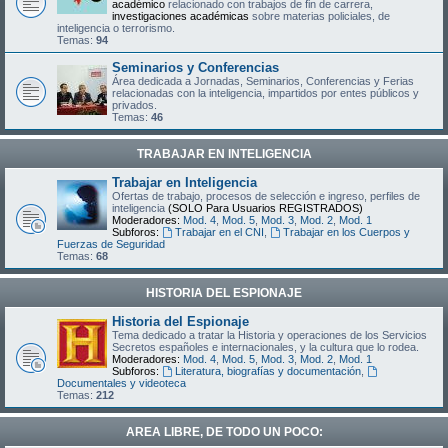
académico
relacionado con trabajos de fin de carrera,
investigaciones académicas
sobre materias policiales, de
inteligencia o terrorismo.
Temas:
94
Seminarios y Conferencias
Área dedicada a Jornadas, Seminarios, Conferencias y Ferias
relacionadas con la inteligencia, impartidos por entes públicos y
privados.
Temas:
46
TRABAJAR EN INTELIGENCIA
Trabajar en Inteligencia
Ofertas de trabajo, procesos de selección e ingreso, perfiles de
inteligencia
(SOLO Para Usuarios REGISTRADOS)
Moderadores:
Mod. 4
,
Mod. 5
,
Mod. 3
,
Mod. 2
,
Mod. 1
Subforos:
Trabajar en el CNI
,
Trabajar en los Cuerpos y
Fuerzas de Seguridad
Temas:
68
HISTORIA DEL ESPIONAJE
Historia del Espionaje
Tema dedicado a tratar la Historia y operaciones de los Servicios
Secretos españoles e internacionales, y la cultura que lo rodea.
Moderadores:
Mod. 4
,
Mod. 5
,
Mod. 3
,
Mod. 2
,
Mod. 1
Subforos:
Literatura, biografías y documentación
,
Documentales y videoteca
Temas:
212
AREA LIBRE, DE TODO UN POCO: