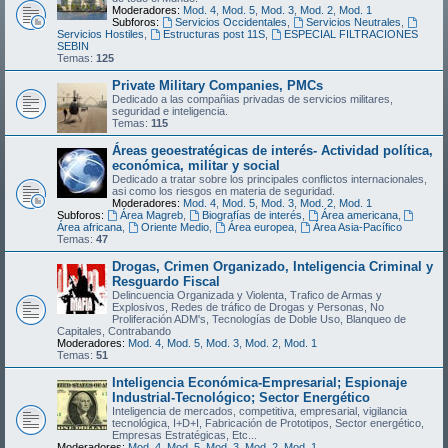
Moderadores:
Mod. 4
,
Mod. 5
,
Mod. 3
,
Mod. 2
,
Mod. 1
Subforos:
Servicios Occidentales
,
Servicios Neutrales
,
Servicios Hostiles
,
Estructuras post 11S
,
ESPECIAL FILTRACIONES
SEBIN
Temas:
125
Private Military Companies, PMCs
Dedicado a las compañias privadas de servicios militares,
seguridad e inteligencia.
Temas:
115
Áreas geoestratégicas de interés- Actividad política,
económica, militar y social
Dedicado a tratar sobre los principales conflictos internacionales,
asi como los riesgos en materia de seguridad.
Moderadores:
Mod. 4
,
Mod. 5
,
Mod. 3
,
Mod. 2
,
Mod. 1
Subforos:
Área Magreb
,
Biografías de interés
,
Área americana
,
Área africana
,
Oriente Medio
,
Área europea
,
Área Asia-Pacífico
Temas:
47
Drogas, Crimen Organizado, Inteligencia Criminal y
Resguardo Fiscal
Delincuencia Organizada y Violenta, Trafico de Armas y
Explosivos, Redes de tráfico de Drogas y Personas, No
Proliferación ADM's, Tecnologías de Doble Uso, Blanqueo de
Capitales, Contrabando
Moderadores:
Mod. 4
,
Mod. 5
,
Mod. 3
,
Mod. 2
,
Mod. 1
Temas:
51
Inteligencia Económica-Empresarial; Espionaje
Industrial-Tecnológico; Sector Energético
Inteligencia de mercados, competitiva, empresarial, vigilancia
tecnológica, I+D+I, Fabricación de Prototipos, Sector energético,
Empresas Estratégicas, Etc...
Moderadores:
Mod. 4
,
Mod. 5
,
Mod. 3
,
Mod. 2
,
Mod. 1