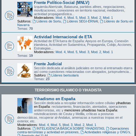
Frente Político-Social (MNLV)
Izquierda Abertzale, Batasuna, partidos afines, negociaciones,
movilizaciones, conexiones en territorio nacional, mediadores,
actividad propagandística...
Moderadores:
Mod. 4
,
Mod. 5
,
Mod. 3
,
Mod. 2
,
Mod. 1
Subforos:
Líderes de Sortu
,
Líderes SEGI-ERNAI
,
Líderes de Sortu en
Navarra
Temas:
70
Actividad Internacional de ETA
Actividad de ETA fuera de España: Apoyos en Europa, Conexión
irlandesa, Actividad en Sudamérica, Propaganda, Cobijo, Acciones,
Estrategias...
Moderadores:
Mod. 4
,
Mod. 5
,
Mod. 3
,
Mod. 2
,
Mod. 1
Temas:
19
Frente Judicial
Sección dedicada al análisis judiciales en torno al entramado etarra
así como cuestiones relacionadas con abogados, jurisprudencia...
Subforo:
Líderes bertsolaris
Temas:
23
TERRORISMO ISLAMICO O YIHADISTA
Yihadismo en España
Sección dedicada a recopilar información sobre células
yihadistas
en España
: reclutamiento, financiación, atentados, operaciones
antiterroristas, etc y
menciones yihadistas hacia España
:
reivindicaciones de Ceuta y Melilla, críticas a posturas
democráticas, recuperar al-Andalus, amenazas a nuestras tropas en el
exterior, etc.
Moderadores:
Mod. 4
,
Mod. 5
,
Mod. 3
,
Mod. 2
,
Mod. 1
Subforos:
INTELIGENCIA BÁSICA SOBRE YIHADISTAS
,
Operaciones
contra-terroristas y actividad en prisiones
,
Actividades religiosas y ONG's
,
Atentado del 11-M