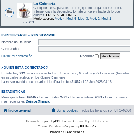
La Cafeteria
Cualquier Tema para los foreros, que no tenga que ver con la
Inteligencia y la Seguridad, tomate un cafe y habla de lo que
quieras.
PRESENTACIONES
Moderadores:
Mod. 4
,
Mod. 5
,
Mod. 3
,
Mod. 2
,
Mod. 1
Temas:
253
IDENTIFICARSE
•
REGISTRARSE
Nombre de Usuario:
Contraseña:
Olvidé mi contraseña
Recordar
¿QUIÉN ESTÁ CONECTADO?
En total hay
792
usuarios conectados :: 1 registrado, 0 ocultos y 791 invitados (basados
en usuarios activos en los últimos 5 minutos)
La mayor cantidad de usuarios identificados fue
21867
el 02 Jun 2026 03:16
ESTADÍSTICAS
Mensajes totales
69445
• Temas totales
2476
• Usuarios totales
9059
• Nuestro usuario
más reciente es
DeimosOlimpic
Índice general
Borrar cookies
Todos los horarios son
UTC+02:00
Desarrollado por
phpBB
® Forum Software © phpBB Limited
Traducción al español por
phpBB España
Privacidad
|
Condiciones