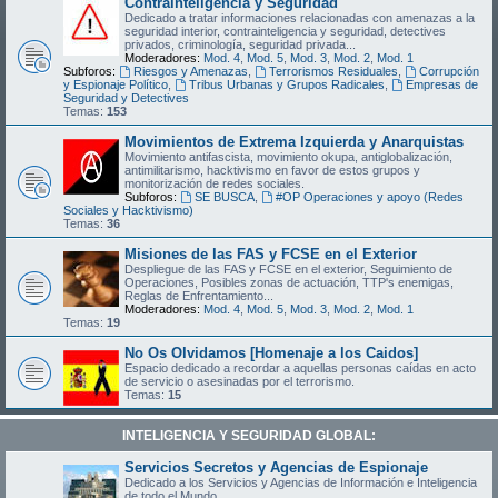
Contrainteligencia y Seguridad
Dedicado a tratar informaciones relacionadas con amenazas a la
seguridad interior, contrainteligencia y seguridad, detectives
privados, criminología, seguridad privada...
Moderadores:
Mod. 4
,
Mod. 5
,
Mod. 3
,
Mod. 2
,
Mod. 1
Subforos:
Riesgos y Amenazas
,
Terrorismos Residuales
,
Corrupción
y Espionaje Político
,
Tribus Urbanas y Grupos Radicales
,
Empresas de
Seguridad y Detectives
Temas:
153
Movimientos de Extrema Izquierda y Anarquistas
Movimiento antifascista, movimiento okupa, antiglobalización,
antimilitarismo, hacktivismo en favor de estos grupos y
monitorización de redes sociales.
Subforos:
SE BUSCA
,
#OP Operaciones y apoyo (Redes
Sociales y Hacktivismo)
Temas:
36
Misiones de las FAS y FCSE en el Exterior
Despliegue de las FAS y FCSE en el exterior, Seguimiento de
Operaciones, Posibles zonas de actuación, TTP's enemigas,
Reglas de Enfrentamiento...
Moderadores:
Mod. 4
,
Mod. 5
,
Mod. 3
,
Mod. 2
,
Mod. 1
Temas:
19
No Os Olvidamos [Homenaje a los Caidos]
Espacio dedicado a recordar a aquellas personas caídas en acto
de servicio o asesinadas por el terrorismo.
Temas:
15
INTELIGENCIA Y SEGURIDAD GLOBAL:
Servicios Secretos y Agencias de Espionaje
Dedicado a los Servicios y Agencias de Información e Inteligencia
de todo el Mundo.