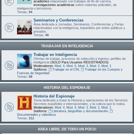
académico
relacionado con trabajos de fin de carrera,
investigaciones académicas
sobre materias policiales, de
inteligencia o terrorismo.
Temas:
94
Seminarios y Conferencias
Área dedicada a Jornadas, Seminarios, Conferencias y Ferias
relacionadas con la inteligencia, impartidos por entes públicos y
privados.
Temas:
46
TRABAJAR EN INTELIGENCIA
Trabajar en Inteligencia
Ofertas de trabajo, procesos de selección e ingreso, perfiles de
inteligencia
(SOLO Para Usuarios REGISTRADOS)
Moderadores:
Mod. 4
,
Mod. 5
,
Mod. 3
,
Mod. 2
,
Mod. 1
Subforos:
Trabajar en el CNI
,
Trabajar en los Cuerpos y
Fuerzas de Seguridad
Temas:
68
HISTORIA DEL ESPIONAJE
Historia del Espionaje
Tema dedicado a tratar la Historia y operaciones de los Servicios
Secretos españoles e internacionales, y la cultura que lo rodea.
Moderadores:
Mod. 4
,
Mod. 5
,
Mod. 3
,
Mod. 2
,
Mod. 1
Subforos:
Literatura, biografías y documentación
,
Documentales y videoteca
Temas:
212
AREA LIBRE, DE TODO UN POCO: