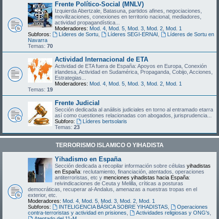
Frente Político-Social (MNLV)
Izquierda Abertzale, Batasuna, partidos afines, negociaciones,
movilizaciones, conexiones en territorio nacional, mediadores,
actividad propagandística...
Moderadores:
Mod. 4
,
Mod. 5
,
Mod. 3
,
Mod. 2
,
Mod. 1
Subforos:
Líderes de Sortu
,
Líderes SEGI-ERNAI
,
Líderes de Sortu en
Navarra
Temas:
70
Actividad Internacional de ETA
Actividad de ETA fuera de España: Apoyos en Europa, Conexión
irlandesa, Actividad en Sudamérica, Propaganda, Cobijo, Acciones,
Estrategias...
Moderadores:
Mod. 4
,
Mod. 5
,
Mod. 3
,
Mod. 2
,
Mod. 1
Temas:
19
Frente Judicial
Sección dedicada al análisis judiciales en torno al entramado etarra
así como cuestiones relacionadas con abogados, jurisprudencia...
Subforo:
Líderes bertsolaris
Temas:
23
TERRORISMO ISLAMICO O YIHADISTA
Yihadismo en España
Sección dedicada a recopilar información sobre células
yihadistas
en España
: reclutamiento, financiación, atentados, operaciones
antiterroristas, etc y
menciones yihadistas hacia España
:
reivindicaciones de Ceuta y Melilla, críticas a posturas
democráticas, recuperar al-Andalus, amenazas a nuestras tropas en el
exterior, etc.
Moderadores:
Mod. 4
,
Mod. 5
,
Mod. 3
,
Mod. 2
,
Mod. 1
Subforos:
INTELIGENCIA BÁSICA SOBRE YIHADISTAS
,
Operaciones
contra-terroristas y actividad en prisiones
,
Actividades religiosas y ONG's
,
Atentado del 11-M