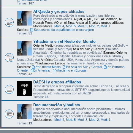
Temas:
167
Al Qaeda y grupos afiliados
Foro destinado al estudio de la organización, sus líderes,
estrategias y comunicados.
AQMI, AQAP, ISIL, Al Shabaab, Al
Nusrah Front, AQ en el Sinai, Ansar al Sharia y grupos afiliados
Moderadores:
Mod. 4
,
Mod. 5
,
Mod. 3
,
Mod. 2
,
Mod. 1
Subforo:
Secuestros de españoles en el extranjero
Temas:
51
Yihadismo en el Resto del Mundo
Oriente Medio
(zona geográfica que incluye los países del Golfo y
vecinos, Israel y Mar Rojo)
Asia del Sur y Central
(Pakistán,
Afganistán, Chechenia, repúblicas exsoviéticas)
Extremo Oriente
(China, Filipinas, Tailandia, Malasia y conexiones en Australia y
Nueva Zelanda)
América
Canadá, USA, Venezuela, Argentina y demás países
americanos
Yihadismo en Europa
Terrorismo en territorio europeo
Subforos:
En Oriente Medio
,
En Asia del Sur y Central
,
En Extremo
Oriente
,
En America
,
Yihadismo en Europa
Temas:
42
DAESH y grupos afiliados
Tema dedicado a recopilar información sobre Técnicas, Tácticas y
Procedimientos; creación de SITREP; seguimiento de la comunidad
española, etc, relacionada con el DAESH
Temas:
15
Documentación yihadista
Espacio reservado a documentación sobre yihadismo: Estudios
académicos, evoluciones del terrorismo, prospectiva, manuales de
terrorismo y explosivos, corrientes islámicas, etc.
Moderadores:
Mod. 4
,
Mod. 5
,
Mod. 3
,
Mod. 2
,
Mod. 1
Temas:
13