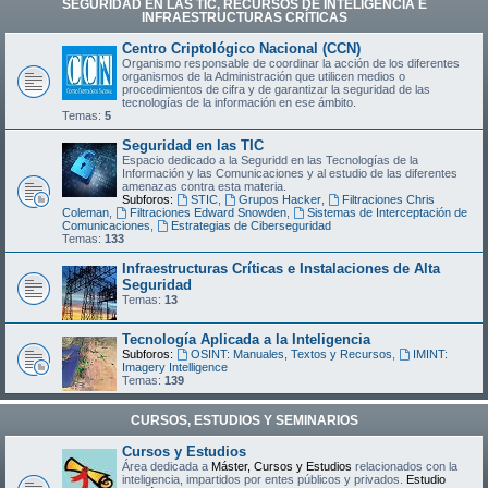
SEGURIDAD EN LAS TIC, RECURSOS DE INTELIGENCIA E
INFRAESTRUCTURAS CRÍTICAS
Centro Criptológico Nacional (CCN)
Organismo responsable de coordinar la acción de los diferentes
organismos de la Administración que utilicen medios o
procedimientos de cifra y de garantizar la seguridad de las
tecnologías de la información en ese ámbito.
Temas:
5
Seguridad en las TIC
Espacio dedicado a la Seguridd en las Tecnologías de la
Información y las Comunicaciones y al estudio de las diferentes
amenazas contra esta materia.
Subforos:
STIC
,
Grupos Hacker
,
Filtraciones Chris
Coleman
,
Filtraciones Edward Snowden
,
Sistemas de Interceptación de
Comunicaciones
,
Estrategias de Ciberseguridad
Temas:
133
Infraestructuras Críticas e Instalaciones de Alta
Seguridad
Temas:
13
Tecnología Aplicada a la Inteligencia
Subforos:
OSINT: Manuales, Textos y Recursos
,
IMINT:
Imagery Intelligence
Temas:
139
CURSOS, ESTUDIOS Y SEMINARIOS
Cursos y Estudios
Área dedicada a
Máster, Cursos y Estudios
relacionados con la
inteligencia, impartidos por entes públicos y privados.
Estudio