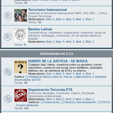
Temas:
43
Terrorismo Internacional
Dedicado al Terrorismo Internacional. FARC, IRA, PKK... y Otros
Grupos Terroristas.
Moderadores:
Mod. 4
,
Mod. 5
,
Mod. 3
,
Mod. 2
,
Mod. 1
Temas:
32
Bandas Latinas
Características, orientación, organización, expansión, áreas de
influencia, simbología, conexiones, etc de bandas latinas en
España.
Moderadores:
Mod. 4
,
Mod. 5
,
Mod. 3
,
Mod. 2
,
Mod. 1
Temas:
8
TERRORISMO DE E.T.A
HUIDOS DE LA JUSTICIA - SE BUSCA
Cualquier dato, indicio, sospecha sobre su paradero; correo
electrónico, cuenta en red social; lazos familiares, amistades,
teléfono, etc, de miembros de ETA y su entorno.
Moderadores:
Mod. 4
,
Mod. 5
,
Mod. 3
,
Mod. 2
,
Mod. 1
Subforo:
Inteligencia básica sobre ex etarras, colaboradores o miembros
encarcelados de ETA
Temas:
94
Organización Terrorista ETA
Estructura, Atentados, Comandos, Lideres, Estrategia,
Operaciones Antiterroristas
Moderadores:
Mod. 4
,
Mod. 5
,
Mod. 3
,
Mod. 2
,
Mod. 1
Subforos:
Financiación
,
Historia y Documentación
,
ETA 3.0
- Grupos disidentes
Temas:
101