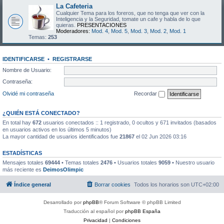
La Cafeteria
Cualquier Tema para los foreros, que no tenga que ver con la
Inteligencia y la Seguridad, tomate un cafe y habla de lo que
quieras.
PRESENTACIONES
Moderadores:
Mod. 4
,
Mod. 5
,
Mod. 3
,
Mod. 2
,
Mod. 1
Temas:
253
IDENTIFICARSE
•
REGISTRARSE
Nombre de Usuario:
Contraseña:
Olvidé mi contraseña
Recordar
¿QUIÉN ESTÁ CONECTADO?
En total hay
672
usuarios conectados :: 1 registrado, 0 ocultos y 671 invitados (basados
en usuarios activos en los últimos 5 minutos)
La mayor cantidad de usuarios identificados fue
21867
el 02 Jun 2026 03:16
ESTADÍSTICAS
Mensajes totales
69444
• Temas totales
2476
• Usuarios totales
9059
• Nuestro usuario
más reciente es
DeimosOlimpic
Índice general
Borrar cookies
Todos los horarios son
UTC+02:00
Desarrollado por
phpBB
® Forum Software © phpBB Limited
Traducción al español por
phpBB España
Privacidad
|
Condiciones