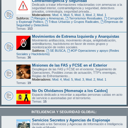
Contrainteligencia y Seguridad
Dedicado a tratar informaciones relacionadas con amenazas a la
seguridad interior, contrainteligencia y seguridad, detectives
privados, criminología, seguridad privada...
Moderadores:
Mod. 4
,
Mod. 5
,
Mod. 3
,
Mod. 2
,
Mod. 1
Subforos:
Riesgos y Amenazas
,
Terrorismos Residuales
,
Corrupción
y Espionaje Político
,
Tribus Urbanas y Grupos Radicales
,
Empresas de
Seguridad y Detectives
Temas:
153
Movimientos de Extrema Izquierda y Anarquistas
Movimiento antifascista, movimiento okupa, antiglobalización,
antimilitarismo, hacktivismo en favor de estos grupos y
monitorización de redes sociales.
Subforos:
SE BUSCA
,
#OP Operaciones y apoyo (Redes
Sociales y Hacktivismo)
Temas:
36
Misiones de las FAS y FCSE en el Exterior
Despliegue de las FAS y FCSE en el exterior, Seguimiento de
Operaciones, Posibles zonas de actuación, TTP's enemigas,
Reglas de Enfrentamiento...
Moderadores:
Mod. 4
,
Mod. 5
,
Mod. 3
,
Mod. 2
,
Mod. 1
Temas:
19
No Os Olvidamos [Homenaje a los Caidos]
Espacio dedicado a recordar a aquellas personas caídas en acto
de servicio o asesinadas por el terrorismo.
Temas:
15
INTELIGENCIA Y SEGURIDAD GLOBAL:
Servicios Secretos y Agencias de Espionaje
Dedicado a los Servicios y Agencias de Información e Inteligencia
de todo el Mundo.