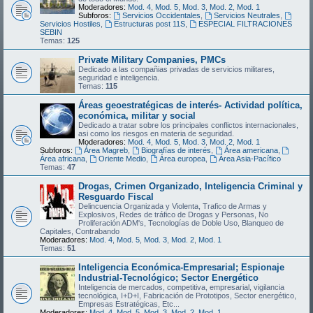
Moderadores:
Mod. 4
,
Mod. 5
,
Mod. 3
,
Mod. 2
,
Mod. 1
Subforos:
Servicios Occidentales
,
Servicios Neutrales
,
Servicios Hostiles
,
Estructuras post 11S
,
ESPECIAL FILTRACIONES
SEBIN
Temas:
125
Private Military Companies, PMCs
Dedicado a las compañias privadas de servicios militares,
seguridad e inteligencia.
Temas:
115
Áreas geoestratégicas de interés- Actividad política,
económica, militar y social
Dedicado a tratar sobre los principales conflictos internacionales,
asi como los riesgos en materia de seguridad.
Moderadores:
Mod. 4
,
Mod. 5
,
Mod. 3
,
Mod. 2
,
Mod. 1
Subforos:
Área Magreb
,
Biografías de interés
,
Área americana
,
Área africana
,
Oriente Medio
,
Área europea
,
Área Asia-Pacífico
Temas:
47
Drogas, Crimen Organizado, Inteligencia Criminal y
Resguardo Fiscal
Delincuencia Organizada y Violenta, Trafico de Armas y
Explosivos, Redes de tráfico de Drogas y Personas, No
Proliferación ADM's, Tecnologías de Doble Uso, Blanqueo de
Capitales, Contrabando
Moderadores:
Mod. 4
,
Mod. 5
,
Mod. 3
,
Mod. 2
,
Mod. 1
Temas:
51
Inteligencia Económica-Empresarial; Espionaje
Industrial-Tecnológico; Sector Energético
Inteligencia de mercados, competitiva, empresarial, vigilancia
tecnológica, I+D+I, Fabricación de Prototipos, Sector energético,
Empresas Estratégicas, Etc...
Moderadores:
Mod. 4
,
Mod. 5
,
Mod. 3
,
Mod. 2
,
Mod. 1