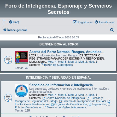
Foro de Inteligencia, Espionaje y Servicios
Secretos
FAQ
Registrarse
Identificarse
B
Índice general
u
Fecha actual 07 Ago 2026 20:35
s
BIENVENIDO/A AL FORO!
c
Acerca del Foro: Normas, Rangos, Anuncios...
a
LEER!!:
Información, Normas, Rangos,
ES NECESARIO
REGISTRARSE PARA PODER ESCRIBIR Y RESPONDER
.
r
Moderadores:
Mod. 4
,
Mod. 5
,
Mod. 3
,
Mod. 2
,
Mod. 1
Subforo:
Buzón de Sugerencias
Temas:
39
INTELIGENCIA Y SEGURIDAD EN ESPAÑA:
Servicios de Informacion e Inteligencia
Las agencias, unidades y centros de inteligencia, información y
análisis españolas
Moderadores:
Mod. 4
,
Mod. 5
,
Mod. 3
,
Mod. 2
,
Mod. 1
Subforos:
Centro Nacional de Inteligencia
,
Fuerzas y
Cuerpos de Seguridad del Estado
,
Sistema de Inteligencia de las FAS
,
Instituciones Penitenciarias
,
Órganos de Coordinación
,
Legislación
,
Policías Autonómicas
,
Servicio de Vigilancia Aduanera
Temas:
185