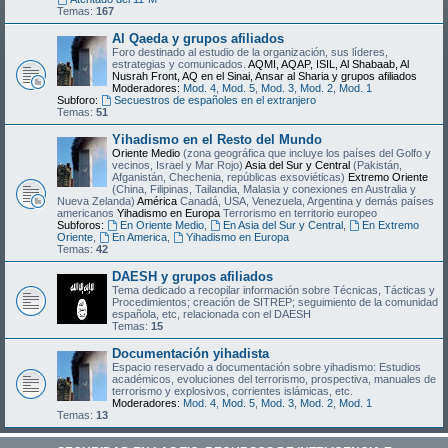
Temas:
167
Al Qaeda y grupos afiliados
Foro destinado al estudio de la organización, sus líderes,
estrategias y comunicados.
AQMI, AQAP, ISIL, Al Shabaab, Al
Nusrah Front, AQ en el Sinai, Ansar al Sharia y grupos afiliados
Moderadores:
Mod. 4
,
Mod. 5
,
Mod. 3
,
Mod. 2
,
Mod. 1
Subforo:
Secuestros de españoles en el extranjero
Temas:
51
Yihadismo en el Resto del Mundo
Oriente Medio
(zona geográfica que incluye los países del Golfo y
vecinos, Israel y Mar Rojo)
Asia del Sur y Central
(Pakistán,
Afganistán, Chechenia, repúblicas exsoviéticas)
Extremo Oriente
(China, Filipinas, Tailandia, Malasia y conexiones en Australia y
Nueva Zelanda)
América
Canadá, USA, Venezuela, Argentina y demás países
americanos
Yihadismo en Europa
Terrorismo en territorio europeo
Subforos:
En Oriente Medio
,
En Asia del Sur y Central
,
En Extremo
Oriente
,
En America
,
Yihadismo en Europa
Temas:
42
DAESH y grupos afiliados
Tema dedicado a recopilar información sobre Técnicas, Tácticas y
Procedimientos; creación de SITREP; seguimiento de la comunidad
española, etc, relacionada con el DAESH
Temas:
15
Documentación yihadista
Espacio reservado a documentación sobre yihadismo: Estudios
académicos, evoluciones del terrorismo, prospectiva, manuales de
terrorismo y explosivos, corrientes islámicas, etc.
Moderadores:
Mod. 4
,
Mod. 5
,
Mod. 3
,
Mod. 2
,
Mod. 1
Temas:
13