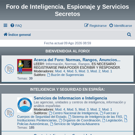
Foro de Inteligencia, Espionaje y Servicios
Secretos
FAQ
Registrarse
Identificarse
B
Índice general
u
Fecha actual 09 Ago 2026 08:59
s
BIENVENIDO/A AL FORO!
c
Acerca del Foro: Normas, Rangos, Anuncios...
a
LEER!!:
Información, Normas, Rangos,
ES NECESARIO
REGISTRARSE PARA PODER ESCRIBIR Y RESPONDER
.
r
Moderadores:
Mod. 4
,
Mod. 5
,
Mod. 3
,
Mod. 2
,
Mod. 1
Subforo:
Buzón de Sugerencias
Temas:
39
INTELIGENCIA Y SEGURIDAD EN ESPAÑA:
Servicios de Informacion e Inteligencia
Las agencias, unidades y centros de inteligencia, información y
análisis españolas
Moderadores:
Mod. 4
,
Mod. 5
,
Mod. 3
,
Mod. 2
,
Mod. 1
Subforos:
Centro Nacional de Inteligencia
,
Fuerzas y
Cuerpos de Seguridad del Estado
,
Sistema de Inteligencia de las FAS
,
Instituciones Penitenciarias
,
Órganos de Coordinación
,
Legislación
,
Policías Autonómicas
,
Servicio de Vigilancia Aduanera
Temas:
185