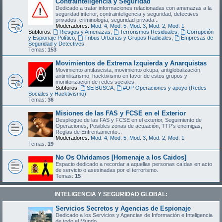
Contrainteligencia y Seguridad
Dedicado a tratar informaciones relacionadas con amenazas a la
seguridad interior, contrainteligencia y seguridad, detectives
privados, criminología, seguridad privada...
Moderadores:
Mod. 4
,
Mod. 5
,
Mod. 3
,
Mod. 2
,
Mod. 1
Subforos:
Riesgos y Amenazas
,
Terrorismos Residuales
,
Corrupción
y Espionaje Político
,
Tribus Urbanas y Grupos Radicales
,
Empresas de
Seguridad y Detectives
Temas:
153
Movimientos de Extrema Izquierda y Anarquistas
Movimiento antifascista, movimiento okupa, antiglobalización,
antimilitarismo, hacktivismo en favor de estos grupos y
monitorización de redes sociales.
Subforos:
SE BUSCA
,
#OP Operaciones y apoyo (Redes
Sociales y Hacktivismo)
Temas:
36
Misiones de las FAS y FCSE en el Exterior
Despliegue de las FAS y FCSE en el exterior, Seguimiento de
Operaciones, Posibles zonas de actuación, TTP's enemigas,
Reglas de Enfrentamiento...
Moderadores:
Mod. 4
,
Mod. 5
,
Mod. 3
,
Mod. 2
,
Mod. 1
Temas:
19
No Os Olvidamos [Homenaje a los Caidos]
Espacio dedicado a recordar a aquellas personas caídas en acto
de servicio o asesinadas por el terrorismo.
Temas:
15
INTELIGENCIA Y SEGURIDAD GLOBAL:
Servicios Secretos y Agencias de Espionaje
Dedicado a los Servicios y Agencias de Información e Inteligencia
de todo el Mundo.