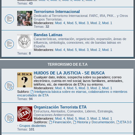
Temas:
43
Terrorismo Internacional
Dedicado al Terrorismo Internacional. FARC, IRA, PKK... y Otros
Grupos Terroristas.
Moderadores:
Mod. 4
,
Mod. 5
,
Mod. 3
,
Mod. 2
,
Mod. 1
Temas:
32
Bandas Latinas
Características, orientación, organización, expansión, áreas de
influencia, simbología, conexiones, etc de bandas latinas en
España.
Moderadores:
Mod. 4
,
Mod. 5
,
Mod. 3
,
Mod. 2
,
Mod. 1
Temas:
8
TERRORISMO DE E.T.A
HUIDOS DE LA JUSTICIA - SE BUSCA
Cualquier dato, indicio, sospecha sobre su paradero; correo
electrónico, cuenta en red social; lazos familiares, amistades,
teléfono, etc, de miembros de ETA y su entorno.
Moderadores:
Mod. 4
,
Mod. 5
,
Mod. 3
,
Mod. 2
,
Mod. 1
Subforo:
Inteligencia básica sobre ex etarras, colaboradores o miembros
encarcelados de ETA
Temas:
94
Organización Terrorista ETA
Estructura, Atentados, Comandos, Lideres, Estrategia,
Operaciones Antiterroristas
Moderadores:
Mod. 4
,
Mod. 5
,
Mod. 3
,
Mod. 2
,
Mod. 1
Subforos:
Financiación
,
Historia y Documentación
,
ETA 3.0
- Grupos disidentes
Temas:
101