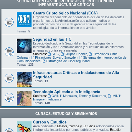
SEGURIDAD EN LAS TIC, RECURSOS DE INTELIGENCIA E
INFRAESTRUCTURAS CRÍTICAS
Centro Criptológico Nacional (CCN)
Organismo responsable de coordinar la acción de los diferentes
organismos de la Administración que utilicen medios o
procedimientos de cifra y de garantizar la seguridad de las
tecnologías de la información en ese ámbito.
Temas:
5
Seguridad en las TIC
Espacio dedicado a la Seguridd en las Tecnologías de la
Información y las Comunicaciones y al estudio de las diferentes
amenazas contra esta materia.
Subforos:
STIC
,
Grupos Hacker
,
Filtraciones Chris
Coleman
,
Filtraciones Edward Snowden
,
Sistemas de Interceptación de
Comunicaciones
,
Estrategias de Ciberseguridad
Temas:
133
Infraestructuras Críticas e Instalaciones de Alta
Seguridad
Temas:
13
Tecnología Aplicada a la Inteligencia
Subforos:
OSINT: Manuales, Textos y Recursos
,
IMINT:
Imagery Intelligence
Temas:
139
CURSOS, ESTUDIOS Y SEMINARIOS
Cursos y Estudios
Área dedicada a
Máster, Cursos y Estudios
relacionados con la
inteligencia, impartidos por entes públicos y privados.
Estudio