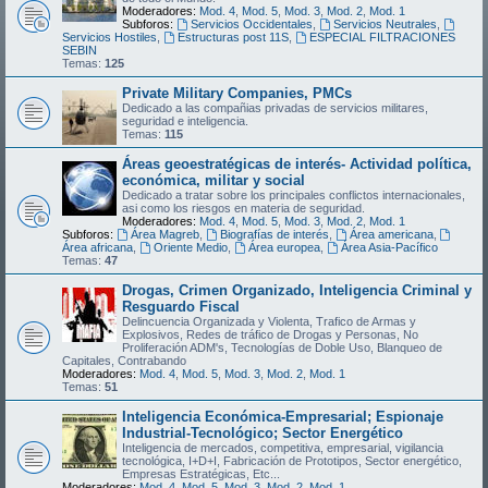
Moderadores:
Mod. 4
,
Mod. 5
,
Mod. 3
,
Mod. 2
,
Mod. 1
Subforos:
Servicios Occidentales
,
Servicios Neutrales
,
Servicios Hostiles
,
Estructuras post 11S
,
ESPECIAL FILTRACIONES
SEBIN
Temas:
125
Private Military Companies, PMCs
Dedicado a las compañias privadas de servicios militares,
seguridad e inteligencia.
Temas:
115
Áreas geoestratégicas de interés- Actividad política,
económica, militar y social
Dedicado a tratar sobre los principales conflictos internacionales,
asi como los riesgos en materia de seguridad.
Moderadores:
Mod. 4
,
Mod. 5
,
Mod. 3
,
Mod. 2
,
Mod. 1
Subforos:
Área Magreb
,
Biografías de interés
,
Área americana
,
Área africana
,
Oriente Medio
,
Área europea
,
Área Asia-Pacífico
Temas:
47
Drogas, Crimen Organizado, Inteligencia Criminal y
Resguardo Fiscal
Delincuencia Organizada y Violenta, Trafico de Armas y
Explosivos, Redes de tráfico de Drogas y Personas, No
Proliferación ADM's, Tecnologías de Doble Uso, Blanqueo de
Capitales, Contrabando
Moderadores:
Mod. 4
,
Mod. 5
,
Mod. 3
,
Mod. 2
,
Mod. 1
Temas:
51
Inteligencia Económica-Empresarial; Espionaje
Industrial-Tecnológico; Sector Energético
Inteligencia de mercados, competitiva, empresarial, vigilancia
tecnológica, I+D+I, Fabricación de Prototipos, Sector energético,
Empresas Estratégicas, Etc...
Moderadores:
Mod. 4
,
Mod. 5
,
Mod. 3
,
Mod. 2
,
Mod. 1