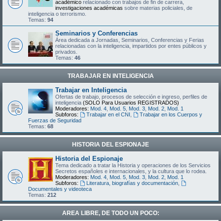
académico
relacionado con trabajos de fin de carrera,
investigaciones académicas
sobre materias policiales, de
inteligencia o terrorismo.
Temas:
94
Seminarios y Conferencias
Área dedicada a Jornadas, Seminarios, Conferencias y Ferias
relacionadas con la inteligencia, impartidos por entes públicos y
privados.
Temas:
46
TRABAJAR EN INTELIGENCIA
Trabajar en Inteligencia
Ofertas de trabajo, procesos de selección e ingreso, perfiles de
inteligencia
(SOLO Para Usuarios REGISTRADOS)
Moderadores:
Mod. 4
,
Mod. 5
,
Mod. 3
,
Mod. 2
,
Mod. 1
Subforos:
Trabajar en el CNI
,
Trabajar en los Cuerpos y
Fuerzas de Seguridad
Temas:
68
HISTORIA DEL ESPIONAJE
Historia del Espionaje
Tema dedicado a tratar la Historia y operaciones de los Servicios
Secretos españoles e internacionales, y la cultura que lo rodea.
Moderadores:
Mod. 4
,
Mod. 5
,
Mod. 3
,
Mod. 2
,
Mod. 1
Subforos:
Literatura, biografías y documentación
,
Documentales y videoteca
Temas:
212
AREA LIBRE, DE TODO UN POCO: