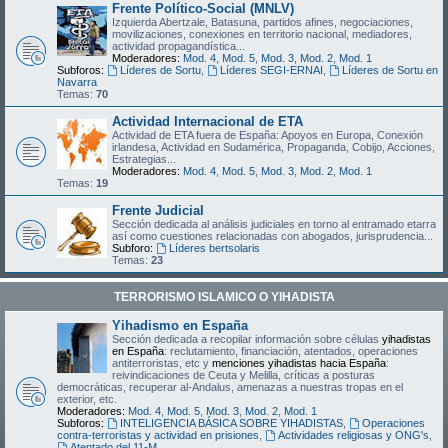
Frente Político-Social (MNLV)
Izquierda Abertzale, Batasuna, partidos afines, negociaciones,
movilizaciones, conexiones en territorio nacional, mediadores,
actividad propagandística...
Moderadores:
Mod. 4
,
Mod. 5
,
Mod. 3
,
Mod. 2
,
Mod. 1
Subforos:
Líderes de Sortu
,
Líderes SEGI-ERNAI
,
Líderes de Sortu en
Navarra
Temas:
70
Actividad Internacional de ETA
Actividad de ETA fuera de España: Apoyos en Europa, Conexión
irlandesa, Actividad en Sudamérica, Propaganda, Cobijo, Acciones,
Estrategias...
Moderadores:
Mod. 4
,
Mod. 5
,
Mod. 3
,
Mod. 2
,
Mod. 1
Temas:
19
Frente Judicial
Sección dedicada al análisis judiciales en torno al entramado etarra
así como cuestiones relacionadas con abogados, jurisprudencia...
Subforo:
Líderes bertsolaris
Temas:
23
TERRORISMO ISLAMICO O YIHADISTA
Yihadismo en España
Sección dedicada a recopilar información sobre células
yihadistas
en España
: reclutamiento, financiación, atentados, operaciones
antiterroristas, etc y
menciones yihadistas hacia España
:
reivindicaciones de Ceuta y Melilla, críticas a posturas
democráticas, recuperar al-Andalus, amenazas a nuestras tropas en el
exterior, etc.
Moderadores:
Mod. 4
,
Mod. 5
,
Mod. 3
,
Mod. 2
,
Mod. 1
Subforos:
INTELIGENCIA BÁSICA SOBRE YIHADISTAS
,
Operaciones
contra-terroristas y actividad en prisiones
,
Actividades religiosas y ONG's
,
Atentado del 11-M