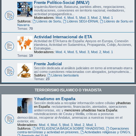
Frente Político-Social (MNLV)
Izquierda Abertzale, Batasuna, partidos afines, negociaciones,
movilizaciones, conexiones en territorio nacional, mediadores,
actividad propagandística...
Moderadores:
Mod. 4
,
Mod. 5
,
Mod. 3
,
Mod. 2
,
Mod. 1
Subforos:
Líderes de Sortu
,
Líderes SEGI-ERNAI
,
Líderes de Sortu en
Navarra
Temas:
70
Actividad Internacional de ETA
Actividad de ETA fuera de España: Apoyos en Europa, Conexión
irlandesa, Actividad en Sudamérica, Propaganda, Cobijo, Acciones,
Estrategias...
Moderadores:
Mod. 4
,
Mod. 5
,
Mod. 3
,
Mod. 2
,
Mod. 1
Temas:
19
Frente Judicial
Sección dedicada al análisis judiciales en torno al entramado etarra
así como cuestiones relacionadas con abogados, jurisprudencia...
Subforo:
Líderes bertsolaris
Temas:
23
TERRORISMO ISLAMICO O YIHADISTA
Yihadismo en España
Sección dedicada a recopilar información sobre células
yihadistas
en España
: reclutamiento, financiación, atentados, operaciones
antiterroristas, etc y
menciones yihadistas hacia España
:
reivindicaciones de Ceuta y Melilla, críticas a posturas
democráticas, recuperar al-Andalus, amenazas a nuestras tropas en el
exterior, etc.
Moderadores:
Mod. 4
,
Mod. 5
,
Mod. 3
,
Mod. 2
,
Mod. 1
Subforos:
INTELIGENCIA BÁSICA SOBRE YIHADISTAS
,
Operaciones
contra-terroristas y actividad en prisiones
,
Actividades religiosas y ONG's
,
Atentado del 11-M