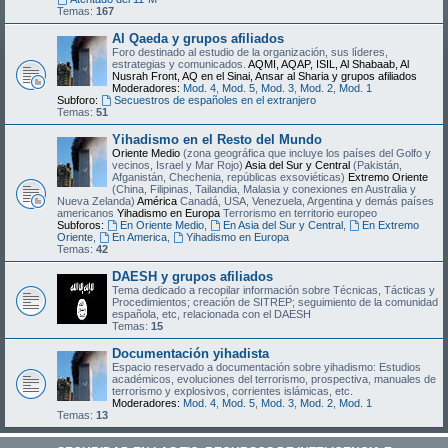
Temas:
167
Al Qaeda y grupos afiliados
Foro destinado al estudio de la organización, sus líderes,
estrategias y comunicados.
AQMI, AQAP, ISIL, Al Shabaab, Al
Nusrah Front, AQ en el Sinai, Ansar al Sharia y grupos afiliados
Moderadores:
Mod. 4
,
Mod. 5
,
Mod. 3
,
Mod. 2
,
Mod. 1
Subforo:
Secuestros de españoles en el extranjero
Temas:
51
Yihadismo en el Resto del Mundo
Oriente Medio
(zona geográfica que incluye los países del Golfo y
vecinos, Israel y Mar Rojo)
Asia del Sur y Central
(Pakistán,
Afganistán, Chechenia, repúblicas exsoviéticas)
Extremo Oriente
(China, Filipinas, Tailandia, Malasia y conexiones en Australia y
Nueva Zelanda)
América
Canadá, USA, Venezuela, Argentina y demás países
americanos
Yihadismo en Europa
Terrorismo en territorio europeo
Subforos:
En Oriente Medio
,
En Asia del Sur y Central
,
En Extremo
Oriente
,
En America
,
Yihadismo en Europa
Temas:
42
DAESH y grupos afiliados
Tema dedicado a recopilar información sobre Técnicas, Tácticas y
Procedimientos; creación de SITREP; seguimiento de la comunidad
española, etc, relacionada con el DAESH
Temas:
15
Documentación yihadista
Espacio reservado a documentación sobre yihadismo: Estudios
académicos, evoluciones del terrorismo, prospectiva, manuales de
terrorismo y explosivos, corrientes islámicas, etc.
Moderadores:
Mod. 4
,
Mod. 5
,
Mod. 3
,
Mod. 2
,
Mod. 1
Temas:
13