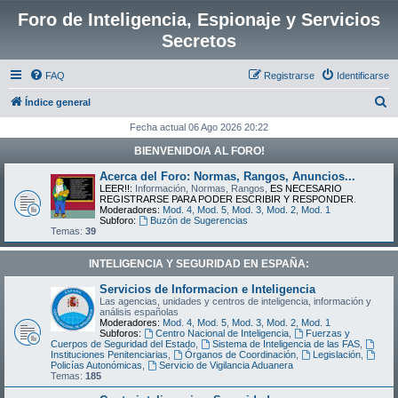
Foro de Inteligencia, Espionaje y Servicios
Secretos
FAQ
Registrarse
Identificarse
B
Índice general
u
Fecha actual 06 Ago 2026 20:22
s
BIENVENIDO/A AL FORO!
c
Acerca del Foro: Normas, Rangos, Anuncios...
a
LEER!!:
Información, Normas, Rangos,
ES NECESARIO
REGISTRARSE PARA PODER ESCRIBIR Y RESPONDER
.
r
Moderadores:
Mod. 4
,
Mod. 5
,
Mod. 3
,
Mod. 2
,
Mod. 1
Subforo:
Buzón de Sugerencias
Temas:
39
INTELIGENCIA Y SEGURIDAD EN ESPAÑA:
Servicios de Informacion e Inteligencia
Las agencias, unidades y centros de inteligencia, información y
análisis españolas
Moderadores:
Mod. 4
,
Mod. 5
,
Mod. 3
,
Mod. 2
,
Mod. 1
Subforos:
Centro Nacional de Inteligencia
,
Fuerzas y
Cuerpos de Seguridad del Estado
,
Sistema de Inteligencia de las FAS
,
Instituciones Penitenciarias
,
Órganos de Coordinación
,
Legislación
,
Policías Autonómicas
,
Servicio de Vigilancia Aduanera
Temas:
185