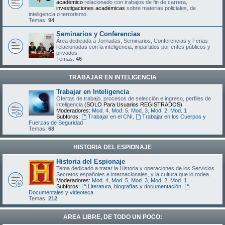
académico
relacionado con trabajos de fin de carrera,
investigaciones académicas
sobre materias policiales, de
inteligencia o terrorismo.
Temas:
94
Seminarios y Conferencias
Área dedicada a Jornadas, Seminarios, Conferencias y Ferias
relacionadas con la inteligencia, impartidos por entes públicos y
privados.
Temas:
46
TRABAJAR EN INTELIGENCIA
Trabajar en Inteligencia
Ofertas de trabajo, procesos de selección e ingreso, perfiles de
inteligencia
(SOLO Para Usuarios REGISTRADOS)
Moderadores:
Mod. 4
,
Mod. 5
,
Mod. 3
,
Mod. 2
,
Mod. 1
Subforos:
Trabajar en el CNI
,
Trabajar en los Cuerpos y
Fuerzas de Seguridad
Temas:
68
HISTORIA DEL ESPIONAJE
Historia del Espionaje
Tema dedicado a tratar la Historia y operaciones de los Servicios
Secretos españoles e internacionales, y la cultura que lo rodea.
Moderadores:
Mod. 4
,
Mod. 5
,
Mod. 3
,
Mod. 2
,
Mod. 1
Subforos:
Literatura, biografías y documentación
,
Documentales y videoteca
Temas:
212
AREA LIBRE, DE TODO UN POCO: