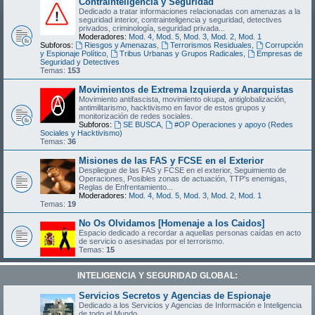
Contrainteligencia y Seguridad
Dedicado a tratar informaciones relacionadas con amenazas a la
seguridad interior, contrainteligencia y seguridad, detectives
privados, criminología, seguridad privada...
Moderadores:
Mod. 4
,
Mod. 5
,
Mod. 3
,
Mod. 2
,
Mod. 1
Subforos:
Riesgos y Amenazas
,
Terrorismos Residuales
,
Corrupción
y Espionaje Político
,
Tribus Urbanas y Grupos Radicales
,
Empresas de
Seguridad y Detectives
Temas:
153
Movimientos de Extrema Izquierda y Anarquistas
Movimiento antifascista, movimiento okupa, antiglobalización,
antimilitarismo, hacktivismo en favor de estos grupos y
monitorización de redes sociales.
Subforos:
SE BUSCA
,
#OP Operaciones y apoyo (Redes
Sociales y Hacktivismo)
Temas:
36
Misiones de las FAS y FCSE en el Exterior
Despliegue de las FAS y FCSE en el exterior, Seguimiento de
Operaciones, Posibles zonas de actuación, TTP's enemigas,
Reglas de Enfrentamiento...
Moderadores:
Mod. 4
,
Mod. 5
,
Mod. 3
,
Mod. 2
,
Mod. 1
Temas:
19
No Os Olvidamos [Homenaje a los Caidos]
Espacio dedicado a recordar a aquellas personas caídas en acto
de servicio o asesinadas por el terrorismo.
Temas:
15
INTELIGENCIA Y SEGURIDAD GLOBAL:
Servicios Secretos y Agencias de Espionaje
Dedicado a los Servicios y Agencias de Información e Inteligencia
de todo el Mundo.