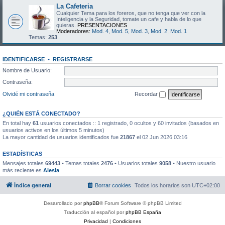
La Cafeteria
Cualquier Tema para los foreros, que no tenga que ver con la
Inteligencia y la Seguridad, tomate un cafe y habla de lo que
quieras.
PRESENTACIONES
Moderadores:
Mod. 4
,
Mod. 5
,
Mod. 3
,
Mod. 2
,
Mod. 1
Temas:
253
IDENTIFICARSE
•
REGISTRARSE
Nombre de Usuario:
Contraseña:
Olvidé mi contraseña
Recordar
¿QUIÉN ESTÁ CONECTADO?
En total hay
61
usuarios conectados :: 1 registrado, 0 ocultos y 60 invitados (basados en
usuarios activos en los últimos 5 minutos)
La mayor cantidad de usuarios identificados fue
21867
el 02 Jun 2026 03:16
ESTADÍSTICAS
Mensajes totales
69443
• Temas totales
2476
• Usuarios totales
9058
• Nuestro usuario
más reciente es
Alesia
Índice general
Borrar cookies
Todos los horarios son
UTC+02:00
Desarrollado por
phpBB
® Forum Software © phpBB Limited
Traducción al español por
phpBB España
Privacidad
|
Condiciones