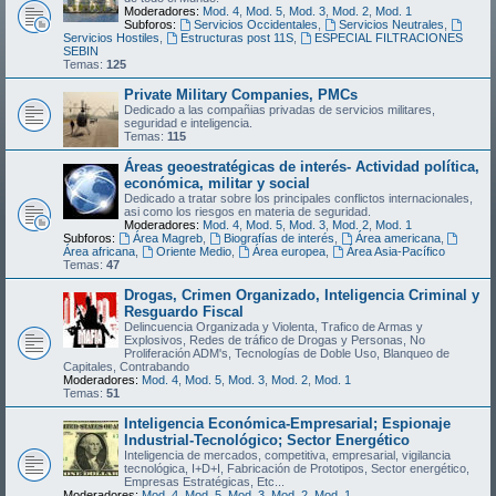
Moderadores:
Mod. 4
,
Mod. 5
,
Mod. 3
,
Mod. 2
,
Mod. 1
Subforos:
Servicios Occidentales
,
Servicios Neutrales
,
Servicios Hostiles
,
Estructuras post 11S
,
ESPECIAL FILTRACIONES
SEBIN
Temas:
125
Private Military Companies, PMCs
Dedicado a las compañias privadas de servicios militares,
seguridad e inteligencia.
Temas:
115
Áreas geoestratégicas de interés- Actividad política,
económica, militar y social
Dedicado a tratar sobre los principales conflictos internacionales,
asi como los riesgos en materia de seguridad.
Moderadores:
Mod. 4
,
Mod. 5
,
Mod. 3
,
Mod. 2
,
Mod. 1
Subforos:
Área Magreb
,
Biografías de interés
,
Área americana
,
Área africana
,
Oriente Medio
,
Área europea
,
Área Asia-Pacífico
Temas:
47
Drogas, Crimen Organizado, Inteligencia Criminal y
Resguardo Fiscal
Delincuencia Organizada y Violenta, Trafico de Armas y
Explosivos, Redes de tráfico de Drogas y Personas, No
Proliferación ADM's, Tecnologías de Doble Uso, Blanqueo de
Capitales, Contrabando
Moderadores:
Mod. 4
,
Mod. 5
,
Mod. 3
,
Mod. 2
,
Mod. 1
Temas:
51
Inteligencia Económica-Empresarial; Espionaje
Industrial-Tecnológico; Sector Energético
Inteligencia de mercados, competitiva, empresarial, vigilancia
tecnológica, I+D+I, Fabricación de Prototipos, Sector energético,
Empresas Estratégicas, Etc...
Moderadores:
Mod. 4
,
Mod. 5
,
Mod. 3
,
Mod. 2
,
Mod. 1