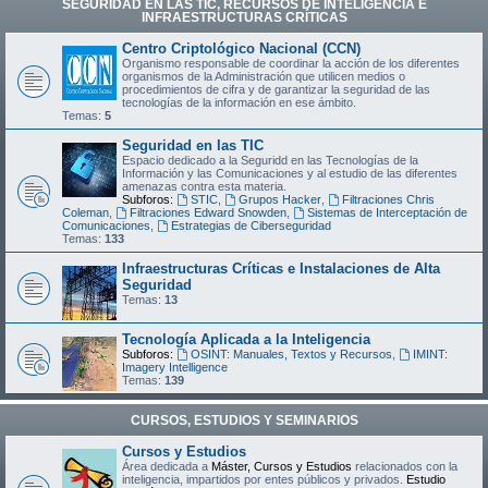
SEGURIDAD EN LAS TIC, RECURSOS DE INTELIGENCIA E
INFRAESTRUCTURAS CRÍTICAS
Centro Criptológico Nacional (CCN)
Organismo responsable de coordinar la acción de los diferentes
organismos de la Administración que utilicen medios o
procedimientos de cifra y de garantizar la seguridad de las
tecnologías de la información en ese ámbito.
Temas:
5
Seguridad en las TIC
Espacio dedicado a la Seguridd en las Tecnologías de la
Información y las Comunicaciones y al estudio de las diferentes
amenazas contra esta materia.
Subforos:
STIC
,
Grupos Hacker
,
Filtraciones Chris
Coleman
,
Filtraciones Edward Snowden
,
Sistemas de Interceptación de
Comunicaciones
,
Estrategias de Ciberseguridad
Temas:
133
Infraestructuras Críticas e Instalaciones de Alta
Seguridad
Temas:
13
Tecnología Aplicada a la Inteligencia
Subforos:
OSINT: Manuales, Textos y Recursos
,
IMINT:
Imagery Intelligence
Temas:
139
CURSOS, ESTUDIOS Y SEMINARIOS
Cursos y Estudios
Área dedicada a
Máster, Cursos y Estudios
relacionados con la
inteligencia, impartidos por entes públicos y privados.
Estudio