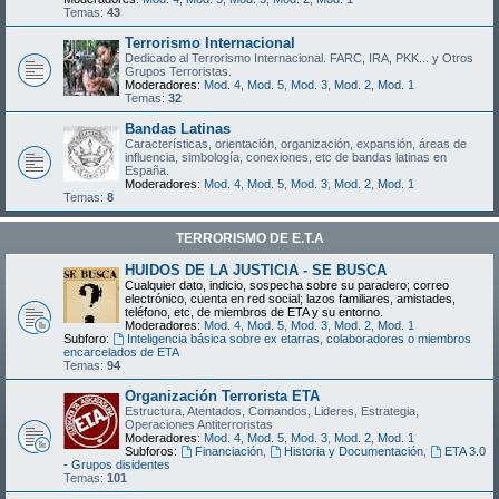
Temas:
43
Terrorismo Internacional
Dedicado al Terrorismo Internacional. FARC, IRA, PKK... y Otros
Grupos Terroristas.
Moderadores:
Mod. 4
,
Mod. 5
,
Mod. 3
,
Mod. 2
,
Mod. 1
Temas:
32
Bandas Latinas
Características, orientación, organización, expansión, áreas de
influencia, simbología, conexiones, etc de bandas latinas en
España.
Moderadores:
Mod. 4
,
Mod. 5
,
Mod. 3
,
Mod. 2
,
Mod. 1
Temas:
8
TERRORISMO DE E.T.A
HUIDOS DE LA JUSTICIA - SE BUSCA
Cualquier dato, indicio, sospecha sobre su paradero; correo
electrónico, cuenta en red social; lazos familiares, amistades,
teléfono, etc, de miembros de ETA y su entorno.
Moderadores:
Mod. 4
,
Mod. 5
,
Mod. 3
,
Mod. 2
,
Mod. 1
Subforo:
Inteligencia básica sobre ex etarras, colaboradores o miembros
encarcelados de ETA
Temas:
94
Organización Terrorista ETA
Estructura, Atentados, Comandos, Lideres, Estrategia,
Operaciones Antiterroristas
Moderadores:
Mod. 4
,
Mod. 5
,
Mod. 3
,
Mod. 2
,
Mod. 1
Subforos:
Financiación
,
Historia y Documentación
,
ETA 3.0
- Grupos disidentes
Temas:
101