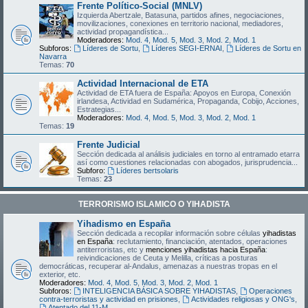
Frente Político-Social (MNLV)
Izquierda Abertzale, Batasuna, partidos afines, negociaciones,
movilizaciones, conexiones en territorio nacional, mediadores,
actividad propagandística...
Moderadores:
Mod. 4
,
Mod. 5
,
Mod. 3
,
Mod. 2
,
Mod. 1
Subforos:
Líderes de Sortu
,
Líderes SEGI-ERNAI
,
Líderes de Sortu en
Navarra
Temas:
70
Actividad Internacional de ETA
Actividad de ETA fuera de España: Apoyos en Europa, Conexión
irlandesa, Actividad en Sudamérica, Propaganda, Cobijo, Acciones,
Estrategias...
Moderadores:
Mod. 4
,
Mod. 5
,
Mod. 3
,
Mod. 2
,
Mod. 1
Temas:
19
Frente Judicial
Sección dedicada al análisis judiciales en torno al entramado etarra
así como cuestiones relacionadas con abogados, jurisprudencia...
Subforo:
Líderes bertsolaris
Temas:
23
TERRORISMO ISLAMICO O YIHADISTA
Yihadismo en España
Sección dedicada a recopilar información sobre células
yihadistas
en España
: reclutamiento, financiación, atentados, operaciones
antiterroristas, etc y
menciones yihadistas hacia España
:
reivindicaciones de Ceuta y Melilla, críticas a posturas
democráticas, recuperar al-Andalus, amenazas a nuestras tropas en el
exterior, etc.
Moderadores:
Mod. 4
,
Mod. 5
,
Mod. 3
,
Mod. 2
,
Mod. 1
Subforos:
INTELIGENCIA BÁSICA SOBRE YIHADISTAS
,
Operaciones
contra-terroristas y actividad en prisiones
,
Actividades religiosas y ONG's
,
Atentado del 11-M