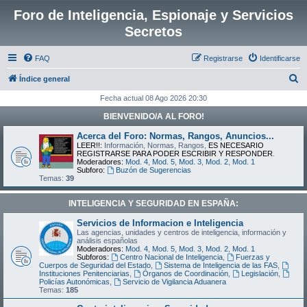
Foro de Inteligencia, Espionaje y Servicios
Secretos
FAQ
Registrarse
Identificarse
B
Índice general
u
Fecha actual 08 Ago 2026 20:30
s
BIENVENIDO/A AL FORO!
c
Acerca del Foro: Normas, Rangos, Anuncios...
a
LEER!!:
Información, Normas, Rangos,
ES NECESARIO
REGISTRARSE PARA PODER ESCRIBIR Y RESPONDER
.
r
Moderadores:
Mod. 4
,
Mod. 5
,
Mod. 3
,
Mod. 2
,
Mod. 1
Subforo:
Buzón de Sugerencias
Temas:
39
INTELIGENCIA Y SEGURIDAD EN ESPAÑA:
Servicios de Informacion e Inteligencia
Las agencias, unidades y centros de inteligencia, información y
análisis españolas
Moderadores:
Mod. 4
,
Mod. 5
,
Mod. 3
,
Mod. 2
,
Mod. 1
Subforos:
Centro Nacional de Inteligencia
,
Fuerzas y
Cuerpos de Seguridad del Estado
,
Sistema de Inteligencia de las FAS
,
Instituciones Penitenciarias
,
Órganos de Coordinación
,
Legislación
,
Policías Autonómicas
,
Servicio de Vigilancia Aduanera
Temas:
185