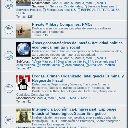
Moderadores:
Mod. 4
,
Mod. 5
,
Mod. 3
,
Mod. 2
,
Mod. 1
Subforos:
Servicios Occidentales
,
Servicios Neutrales
,
Servicios Hostiles
,
Estructuras post 11S
,
ESPECIAL FILTRACIONES
SEBIN
Temas:
125
Private Military Companies, PMCs
Dedicado a las compañias privadas de servicios militares,
seguridad e inteligencia.
Temas:
115
Áreas geoestratégicas de interés- Actividad política,
económica, militar y social
Dedicado a tratar sobre los principales conflictos internacionales,
asi como los riesgos en materia de seguridad.
Moderadores:
Mod. 4
,
Mod. 5
,
Mod. 3
,
Mod. 2
,
Mod. 1
Subforos:
Área Magreb
,
Biografías de interés
,
Área americana
,
Área africana
,
Oriente Medio
,
Área europea
,
Área Asia-Pacífico
Temas:
47
Drogas, Crimen Organizado, Inteligencia Criminal y
Resguardo Fiscal
Delincuencia Organizada y Violenta, Trafico de Armas y
Explosivos, Redes de tráfico de Drogas y Personas, No
Proliferación ADM's, Tecnologías de Doble Uso, Blanqueo de
Capitales, Contrabando
Moderadores:
Mod. 4
,
Mod. 5
,
Mod. 3
,
Mod. 2
,
Mod. 1
Temas:
51
Inteligencia Económica-Empresarial; Espionaje
Industrial-Tecnológico; Sector Energético
Inteligencia de mercados, competitiva, empresarial, vigilancia
tecnológica, I+D+I, Fabricación de Prototipos, Sector energético,
Empresas Estratégicas, Etc...
Moderadores:
Mod. 4
,
Mod. 5
,
Mod. 3
,
Mod. 2
,
Mod. 1