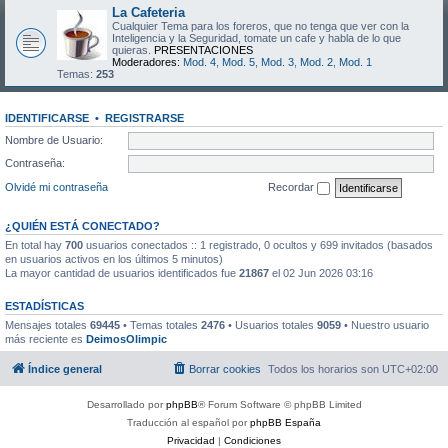
La Cafeteria
Cualquier Tema para los foreros, que no tenga que ver con la
Inteligencia y la Seguridad, tomate un cafe y habla de lo que
quieras.
PRESENTACIONES
Moderadores:
Mod. 4
,
Mod. 5
,
Mod. 3
,
Mod. 2
,
Mod. 1
Temas:
253
IDENTIFICARSE
•
REGISTRARSE
Nombre de Usuario:
Contraseña:
Olvidé mi contraseña
Recordar
¿QUIÉN ESTÁ CONECTADO?
En total hay
700
usuarios conectados :: 1 registrado, 0 ocultos y 699 invitados (basados
en usuarios activos en los últimos 5 minutos)
La mayor cantidad de usuarios identificados fue
21867
el 02 Jun 2026 03:16
ESTADÍSTICAS
Mensajes totales
69445
• Temas totales
2476
• Usuarios totales
9059
• Nuestro usuario
más reciente es
DeimosOlimpic
Índice general
Borrar cookies
Todos los horarios son
UTC+02:00
Desarrollado por
phpBB
® Forum Software © phpBB Limited
Traducción al español por
phpBB España
Privacidad
|
Condiciones