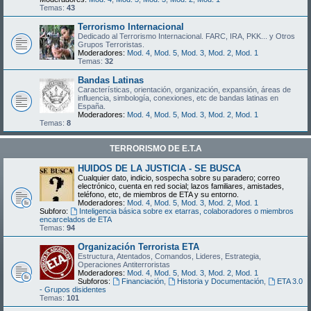
Temas:
43
Terrorismo Internacional
Dedicado al Terrorismo Internacional. FARC, IRA, PKK... y Otros
Grupos Terroristas.
Moderadores:
Mod. 4
,
Mod. 5
,
Mod. 3
,
Mod. 2
,
Mod. 1
Temas:
32
Bandas Latinas
Características, orientación, organización, expansión, áreas de
influencia, simbología, conexiones, etc de bandas latinas en
España.
Moderadores:
Mod. 4
,
Mod. 5
,
Mod. 3
,
Mod. 2
,
Mod. 1
Temas:
8
TERRORISMO DE E.T.A
HUIDOS DE LA JUSTICIA - SE BUSCA
Cualquier dato, indicio, sospecha sobre su paradero; correo
electrónico, cuenta en red social; lazos familiares, amistades,
teléfono, etc, de miembros de ETA y su entorno.
Moderadores:
Mod. 4
,
Mod. 5
,
Mod. 3
,
Mod. 2
,
Mod. 1
Subforo:
Inteligencia básica sobre ex etarras, colaboradores o miembros
encarcelados de ETA
Temas:
94
Organización Terrorista ETA
Estructura, Atentados, Comandos, Lideres, Estrategia,
Operaciones Antiterroristas
Moderadores:
Mod. 4
,
Mod. 5
,
Mod. 3
,
Mod. 2
,
Mod. 1
Subforos:
Financiación
,
Historia y Documentación
,
ETA 3.0
- Grupos disidentes
Temas:
101