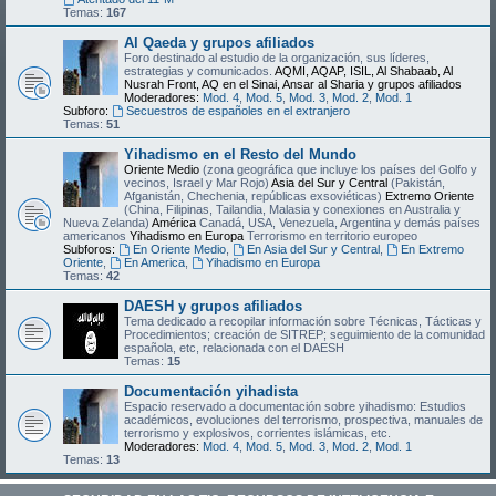
Temas:
167
Al Qaeda y grupos afiliados
Foro destinado al estudio de la organización, sus líderes,
estrategias y comunicados.
AQMI, AQAP, ISIL, Al Shabaab, Al
Nusrah Front, AQ en el Sinai, Ansar al Sharia y grupos afiliados
Moderadores:
Mod. 4
,
Mod. 5
,
Mod. 3
,
Mod. 2
,
Mod. 1
Subforo:
Secuestros de españoles en el extranjero
Temas:
51
Yihadismo en el Resto del Mundo
Oriente Medio
(zona geográfica que incluye los países del Golfo y
vecinos, Israel y Mar Rojo)
Asia del Sur y Central
(Pakistán,
Afganistán, Chechenia, repúblicas exsoviéticas)
Extremo Oriente
(China, Filipinas, Tailandia, Malasia y conexiones en Australia y
Nueva Zelanda)
América
Canadá, USA, Venezuela, Argentina y demás países
americanos
Yihadismo en Europa
Terrorismo en territorio europeo
Subforos:
En Oriente Medio
,
En Asia del Sur y Central
,
En Extremo
Oriente
,
En America
,
Yihadismo en Europa
Temas:
42
DAESH y grupos afiliados
Tema dedicado a recopilar información sobre Técnicas, Tácticas y
Procedimientos; creación de SITREP; seguimiento de la comunidad
española, etc, relacionada con el DAESH
Temas:
15
Documentación yihadista
Espacio reservado a documentación sobre yihadismo: Estudios
académicos, evoluciones del terrorismo, prospectiva, manuales de
terrorismo y explosivos, corrientes islámicas, etc.
Moderadores:
Mod. 4
,
Mod. 5
,
Mod. 3
,
Mod. 2
,
Mod. 1
Temas:
13