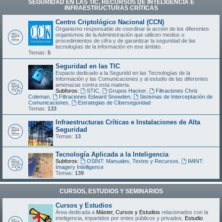
SEGURIDAD EN LAS TIC, RECURSOS DE INTELIGENCIA E
INFRAESTRUCTURAS CRÍTICAS
Centro Criptológico Nacional (CCN)
Organismo responsable de coordinar la acción de los diferentes
organismos de la Administración que utilicen medios o
procedimientos de cifra y de garantizar la seguridad de las
tecnologías de la información en ese ámbito.
Temas:
5
Seguridad en las TIC
Espacio dedicado a la Seguridd en las Tecnologías de la
Información y las Comunicaciones y al estudio de las diferentes
amenazas contra esta materia.
Subforos:
STIC
,
Grupos Hacker
,
Filtraciones Chris
Coleman
,
Filtraciones Edward Snowden
,
Sistemas de Interceptación de
Comunicaciones
,
Estrategias de Ciberseguridad
Temas:
133
Infraestructuras Críticas e Instalaciones de Alta
Seguridad
Temas:
13
Tecnología Aplicada a la Inteligencia
Subforos:
OSINT: Manuales, Textos y Recursos
,
IMINT:
Imagery Intelligence
Temas:
139
CURSOS, ESTUDIOS Y SEMINARIOS
Cursos y Estudios
Área dedicada a
Máster, Cursos y Estudios
relacionados con la
inteligencia, impartidos por entes públicos y privados.
Estudio