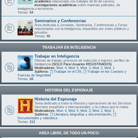
académico
relacionado con trabajos de fin de carrera,
investigaciones académicas
sobre materias policiales, de
inteligencia o terrorismo.
Temas:
94
Seminarios y Conferencias
Área dedicada a Jornadas, Seminarios, Conferencias y Ferias
relacionadas con la inteligencia, impartidos por entes públicos y
privados.
Temas:
46
TRABAJAR EN INTELIGENCIA
Trabajar en Inteligencia
Ofertas de trabajo, procesos de selección e ingreso, perfiles de
inteligencia
(SOLO Para Usuarios REGISTRADOS)
Moderadores:
Mod. 4
,
Mod. 5
,
Mod. 3
,
Mod. 2
,
Mod. 1
Subforos:
Trabajar en el CNI
,
Trabajar en los Cuerpos y
Fuerzas de Seguridad
Temas:
68
HISTORIA DEL ESPIONAJE
Historia del Espionaje
Tema dedicado a tratar la Historia y operaciones de los Servicios
Secretos españoles e internacionales, y la cultura que lo rodea.
Moderadores:
Mod. 4
,
Mod. 5
,
Mod. 3
,
Mod. 2
,
Mod. 1
Subforos:
Literatura, biografías y documentación
,
Documentales y videoteca
Temas:
212
AREA LIBRE, DE TODO UN POCO: