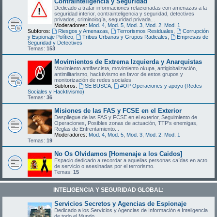
Contrainteligencia y Seguridad
Dedicado a tratar informaciones relacionadas con amenazas a la
seguridad interior, contrainteligencia y seguridad, detectives
privados, criminología, seguridad privada...
Moderadores:
Mod. 4
,
Mod. 5
,
Mod. 3
,
Mod. 2
,
Mod. 1
Subforos:
Riesgos y Amenazas
,
Terrorismos Residuales
,
Corrupción
y Espionaje Político
,
Tribus Urbanas y Grupos Radicales
,
Empresas de
Seguridad y Detectives
Temas:
153
Movimientos de Extrema Izquierda y Anarquistas
Movimiento antifascista, movimiento okupa, antiglobalización,
antimilitarismo, hacktivismo en favor de estos grupos y
monitorización de redes sociales.
Subforos:
SE BUSCA
,
#OP Operaciones y apoyo (Redes
Sociales y Hacktivismo)
Temas:
36
Misiones de las FAS y FCSE en el Exterior
Despliegue de las FAS y FCSE en el exterior, Seguimiento de
Operaciones, Posibles zonas de actuación, TTP's enemigas,
Reglas de Enfrentamiento...
Moderadores:
Mod. 4
,
Mod. 5
,
Mod. 3
,
Mod. 2
,
Mod. 1
Temas:
19
No Os Olvidamos [Homenaje a los Caidos]
Espacio dedicado a recordar a aquellas personas caídas en acto
de servicio o asesinadas por el terrorismo.
Temas:
15
INTELIGENCIA Y SEGURIDAD GLOBAL:
Servicios Secretos y Agencias de Espionaje
Dedicado a los Servicios y Agencias de Información e Inteligencia
de todo el Mundo.