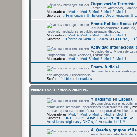
Organización Terrorista
Estructura, Atentados, Comando
Moderadores:
Mod. 4
,
Mod. 5
,
Mod. 3
,
Mod. 2
,
Mod. 1
Subforos:
Financiación
,
Historia y Documentación
,
E
Frente Político-Social (
Izquierda Abertzale, Batasuna, 
nacional, mediadores, actividad propagandística...
Moderadores:
Mod. 4
,
Mod. 5
,
Mod. 3
,
Mod. 2
,
Mod. 1
Subforos:
Líderes de Sortu
,
Líderes SEGI-ERNAI
,
Lí
Actividad Internacional
Actividad de ETA fuera de Esp
Propaganda, Cobijo, Acciones, Estrategias...
Moderadores:
Mod. 4
,
Mod. 5
,
Mod. 3
,
Mod. 2
,
Mod. 1
Frente Judicial
Sección dedicada al análisis j
con abogados, jurisprudencia...
Subforo:
Líderes bertsolaris
TERRORISMO ISLAMICO O YIHADISTA
Yihadismo en España
Sección dedicada a recopilar i
financiación, atentados, operaciones antiterroristas, etc y
me
críticas a posturas democráticas, recuperar al-Andalus, amen
Moderadores:
Mod. 4
,
Mod. 5
,
Mod. 3
,
Mod. 2
,
Mod. 1
Subforos:
INTELIGENCIA BÁSICA SOBRE YIHADISTAS
,
Actividades religiosas y ONG's
,
Atentado del 11-M
Al Qaeda y grupos afili
Foro destinado al estudio de l