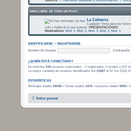
Subforos:
Literatura, biografías y documentación
,
Docum
AREA LIBRE, DE TODO UN POCO:
La Cafeteria
Cualquier Tema para los foreros
cafe y habla de lo que quieras.
PRESENTACIONES
Moderadores:
Mod. 4
,
Mod. 5
,
Mod. 3
,
Mod. 2
,
Mod. 1
IDENTIFICARSE
•
REGISTRARSE
Nombre de Usuario:
Contraseña:
¿QUIÉN ESTÁ CONECTADO?
En total hay
539
usuarios conectados :: 2 registrados, 0 ocultos y 537 in
La mayor cantidad de usuarios identificados fue
21867
el 02 Jun 2026 0
ESTADÍSTICAS
Mensajes totales
69445
• Temas totales
2476
• Usuarios totales
9059
• N
Índice general