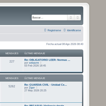
Buscar
Búsqueda avanza
Registrarse
Identificarse
Fecha actual 08 Ago 2026 08:40
MENSAJES
ÚLTIMO MENSAJE
Ú
Re: OBLIGATORIO LEER: Normas …
M
227
l
V
por
sebasmt
t
e
03 Feb 2026 18:45
e
i
r
m
ú
n
o
l
m
t
MENSAJES
ÚLTIMO MENSAJE
s
e
i
n
m
Ú
Re: GUARDIA CIVIL - Unidad Ce…
s
o
a
M
5262
l
V
por
Zigor
a
m
t
e
27 May 2026 20:25
j
e
j
e
i
r
e
n
m
ú
s
e
n
o
l
a
m
t
j
s
s
e
i
e
Ú
Re: PEGASUS: Vigilancia desde…