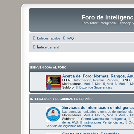
Foro de Inteligenc
Foro sobre: Inteligencia, Espionaje 
Enlaces rápidos
FAQ
Índice general
BIENVENIDO/A AL FORO!
Acerca del Foro: Normas, Rangos, Anu
LEER!!:
Información, Normas, Rangos,
ES NECE
Moderadores:
Mod. 4
,
Mod. 5
,
Mod. 3
,
Mod. 2
,
Mo
Subforo:
Buzón de Sugerencias
INTELIGENCIA Y SEGURIDAD EN ESPAÑA:
Servicios de Informacion e Inteligenci
Las agencias, unidades y centros de inteligencia,
Moderadores:
Mod. 4
,
Mod. 5
,
Mod. 3
,
Mod. 2
,
Mo
Subforos:
Centro Nacional de Inteligencia
,
F
de las FAS
,
Instituciones Penitenciarias
,
Órg
Servicio de Vigilancia Aduanera