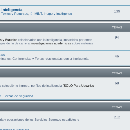
e
s
 Inteligencia
T
139
m
 Textos y Recursos
,
IMINT: Imagery Intelligence
e
a
m
s
TEMAS
a
T
94
s y Estudios
relacionados con la inteligencia, impartidos por entes
s
ajos de fin de carrera,
investigaciones académicas
sobre materias
e
m
ias
T
46
narios, Conferencias y Ferias relacionadas con la inteligencia,
a
e
s
m
TEMAS
a
T
68
 selección e ingreso, perfiles de inteligencia
(SOLO Para Usuarios
s
e
y Fuerzas de Seguridad
m
a
TEMAS
s
T
212
oria y operaciones de los Servicios Secretos españoles e
e