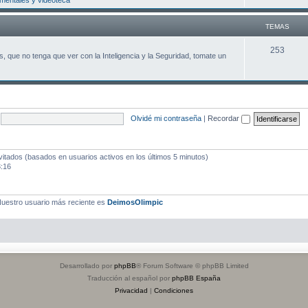
entales y videoteca
m
a
TEMAS
s
T
253
, que no tenga que ver con la Inteligencia y la Seguridad, tomate un
e
m
a
Olvidé mi contraseña
|
Recordar
s
vitados (basados en usuarios activos en los últimos 5 minutos)
3:16
uestro usuario más reciente es
DeimosOlimpic
Desarrollado por
phpBB
® Forum Software © phpBB Limited
Traducción al español por
phpBB España
Privacidad
|
Condiciones