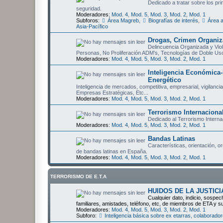
Dedicado a tratar sobre los pri
seguridad.
Moderadores:
Mod. 4
,
Mod. 5
,
Mod. 3
,
Mod. 2
,
Mod. 1
Subforos:
Área Magreb
,
Biografías de interés
,
Área 
Asia-Pacífico
Drogas, Crimen Organiza
Delincuencia Organizada y Viol
Personas, No Proliferación ADM's, Tecnologías de Doble Us
Moderadores:
Mod. 4
,
Mod. 5
,
Mod. 3
,
Mod. 2
,
Mod. 1
Inteligencia Económica-
Energético
Inteligencia de mercados, competitiva, empresarial, vigilanci
Empresas Estratégicas, Etc...
Moderadores:
Mod. 4
,
Mod. 5
,
Mod. 3
,
Mod. 2
,
Mod. 1
Terrorismo Internaciona
Dedicado al Terrorismo Interna
Moderadores:
Mod. 4
,
Mod. 5
,
Mod. 3
,
Mod. 2
,
Mod. 1
Bandas Latinas
Características, orientación, o
de bandas latinas en España.
Moderadores:
Mod. 4
,
Mod. 5
,
Mod. 3
,
Mod. 2
,
Mod. 1
TERRORISMO DE E.T.A
HUIDOS DE LA JUSTICI
Cualquier dato, indicio, sospec
familiares, amistades, teléfono, etc, de miembros de ETA y s
Moderadores:
Mod. 4
,
Mod. 5
,
Mod. 3
,
Mod. 2
,
Mod. 1
Subforo:
Inteligencia básica sobre ex etarras, colabora