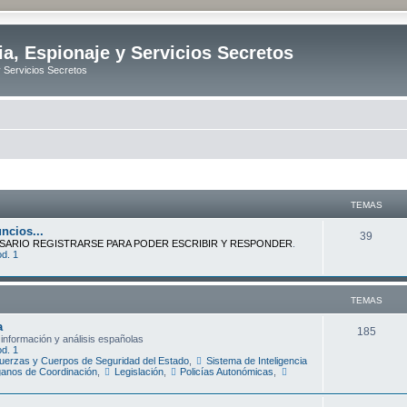
ia, Espionaje y Servicios Secretos
y Servicios Secretos
TEMAS
ncios...
T
39
SARIO REGISTRARSE PARA PODER ESCRIBIR Y RESPONDER
.
d. 1
e
m
TEMAS
a
a
s
T
185
 información y análisis españolas
d. 1
e
uerzas y Cuerpos de Seguridad del Estado
,
Sistema de Inteligencia
anos de Coordinación
,
Legislación
,
Policías Autonómicas
,
m
a