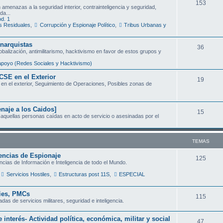
T
153
amenazas a la seguridad interior, contrainteligencia y seguridad,
s
da...
e
d. 1
s Residuales
,
Corrupción y Espionaje Político
,
Tribus Urbanas y
m
a
narquistas
T
36
obalización, antimilitarismo, hacktivismo en favor de estos grupos y
s
e
poyo (Redes Sociales y Hacktivismo)
m
CSE en el Exterior
T
19
en el exterior, Seguimiento de Operaciones, Posibles zonas de
a
e
s
m
aje a los Caidos]
T
15
aquellas personas caídas en acto de servicio o asesinadas por el
a
e
s
m
TEMAS
a
encias de Espionaje
T
125
ncias de Información e Inteligencia de todo el Mundo.
s
e
Servicios Hostiles
,
Estructuras post 11S
,
ESPECIAL
m
nies, PMCs
T
115
a
as de servicios militares, seguridad e inteligencia.
e
s
 interés- Actividad política, económica, militar y social
T
47
m