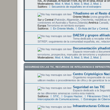
ISIL, Al Shabaab, Al Nusrah Front, AQ en el Sinai, Ansar al Sh
Moderadores:
Mod. 4
,
Mod. 5
,
Mod. 3
,
Mod. 2
,
Mod. 1
Subforo:
Secuestros de españoles en el extranjero
Yihadismo en el Resto 
Oriente Medio
(zona geográfica
Sur y Central
(Pakistán, Afganistán, Chechenia, repúblicas e
conexiones en Australia y Nueva Zelanda)
América
Canadá, 
Europa
Terrorismo en territorio europeo
Subforos:
En Oriente Medio
,
En Asia del Sur y Central
,
DAESH y grupos afiliad
Tema dedicado a recopilar inf
SITREP; seguimiento de la comunidad española, etc, relaci
Documentación yihadist
Espacio reservado a documenta
terrorismo, prospectiva, manuales de terrorismo y explosivos,
Moderadores:
Mod. 4
,
Mod. 5
,
Mod. 3
,
Mod. 2
,
Mod. 1
SEGURIDAD EN LAS TIC, RECURSOS DE INTELIGENCIA E INFRAESTR
Centro Criptológico Nac
Organismo responsable de coord
utilicen medios o procedimientos de cifra y de garantizar la 
Seguridad en las TIC
Espacio dedicado a la Seguridd
de las diferentes amenazas contra esta materia.
Subforos:
STIC
,
Grupos Hacker
,
Filtraciones Chris
Interceptación de Comunicaciones
,
Estrategias de Cibers
Infraestructuras Crítica