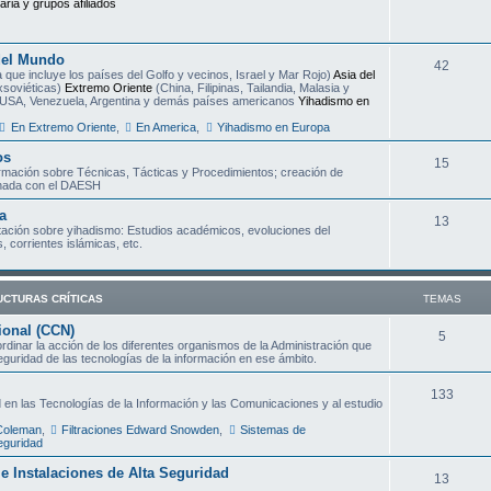
aria y grupos afiliados
e
m
del Mundo
T
42
a
 que incluye los países del Golfo y vecinos, Israel y Mar Rojo)
Asia del
xsoviéticas)
Extremo Oriente
(China, Filipinas, Tailandia, Malasia y
e
s
USA, Venezuela, Argentina y demás países americanos
Yihadismo en
m
En Extremo Oriente
,
En America
,
Yihadismo en Europa
a
os
T
15
ormación sobre Técnicas, Tácticas y Procedimientos; creación de
s
onada con el DAESH
e
a
m
T
13
ción sobre yihadismo: Estudios académicos, evoluciones del
 corrientes islámicas, etc.
a
e
s
m
UCTURAS CRÍTICAS
TEMAS
a
ional (CCN)
s
T
5
inar la acción de los diferentes organismos de la Administración que
seguridad de las tecnologías de la información en ese ámbito.
e
m
T
133
 en las Tecnologías de la Información y las Comunicaciones y al estudio
a
e
 Coleman
,
Filtraciones Edward Snowden
,
Sistemas de
eguridad
s
m
s e Instalaciones de Alta Seguridad
T
13
a