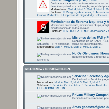
Contrainteligencia y Seguridad
Dedicado a tratar informaciones relacionadas con 
detectives privados, criminología, seguridad priva
Moderadores:
Mod. 4
,
Mod. 5
,
Mod. 3
,
Mod. 2
,
Mo
Subforos:
Riesgos y Amenazas
,
Terrorismo
Grupos Radicales
,
Empresas de Seguridad y Detectives
Movimientos de Extrema Izquierda y A
Movimiento antifascista, movimiento okupa, antigl
monitorización de redes sociales.
Subforos:
SE BUSCA
,
#OP Operaciones y a
Misiones de las FAS y F
Despliegue de las FAS y FCSE 
actuación, TTP's enemigas, Reglas de Enfrentamiento...
Moderadores:
Mod. 4
,
Mod. 5
,
Mod. 3
,
Mod. 2
,
Mod. 1
No Os Olvidamos [Homen
Espacio dedicado a recordar a 
terrorismo.
INTELIGENCIA Y SEGURIDAD GLOBAL:
Servicios Secretos y Ag
Dedicado a los Servicios y Age
Moderadores:
Mod. 4
,
Mod. 5
,
Mod. 3
,
Mod. 2
,
Mod. 1
Subforos:
Servicios Occidentales
,
Servicios Neutrales
,
FILTRACIONES SEBIN
Private Military Compa
Dedicado a las compañias privad
Áreas geoestratégicas de