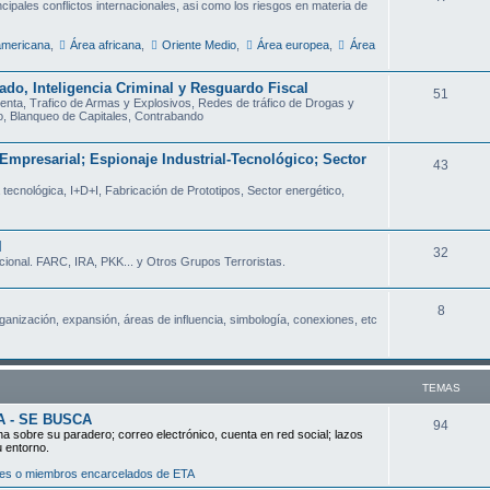
ncipales conflictos internacionales, asi como los riesgos en materia de
e
a
americana
,
Área africana
,
Oriente Medio
,
Área europea
,
Área
m
s
a
do, Inteligencia Criminal y Resguardo Fiscal
T
51
enta, Trafico de Armas y Explosivos, Redes de tráfico de Drogas y
s
o, Blanqueo de Capitales, Contrabando
e
m
Empresarial; Espionaje Industrial-Tecnológico; Sector
T
43
a
a tecnológica, I+D+I, Fabricación de Prototipos, Sector energético,
e
s
m
l
a
T
32
cional. FARC, IRA, PKK... y Otros Grupos Terroristas.
s
e
m
T
8
rganización, expansión, áreas de influencia, simbología, conexiones, etc
a
e
s
m
TEMAS
a
A - SE BUSCA
s
T
94
ha sobre su paradero; correo electrónico, cuenta en red social; lazos
u entorno.
e
dores o miembros encarcelados de ETA
m