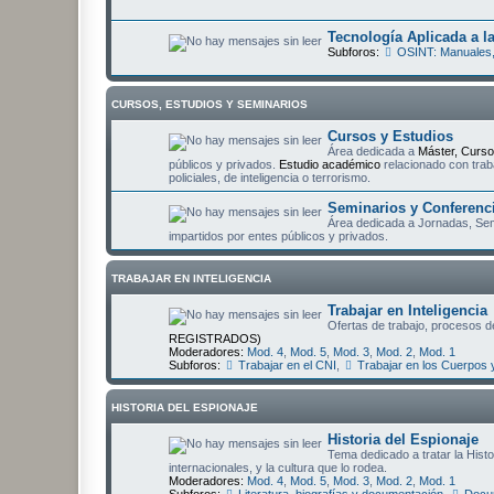
Tecnología Aplicada a la
Subforos:
OSINT: Manuales,
CURSOS, ESTUDIOS Y SEMINARIOS
Cursos y Estudios
Área dedicada a
Máster, Curso
públicos y privados.
Estudio académico
relacionado con trab
policiales, de inteligencia o terrorismo.
Seminarios y Conferenc
Área dedicada a Jornadas, Semi
impartidos por entes públicos y privados.
TRABAJAR EN INTELIGENCIA
Trabajar en Inteligencia
Ofertas de trabajo, procesos de
REGISTRADOS)
Moderadores:
Mod. 4
,
Mod. 5
,
Mod. 3
,
Mod. 2
,
Mod. 1
Subforos:
Trabajar en el CNI
,
Trabajar en los Cuerpos 
HISTORIA DEL ESPIONAJE
Historia del Espionaje
Tema dedicado a tratar la Hist
internacionales, y la cultura que lo rodea.
Moderadores:
Mod. 4
,
Mod. 5
,
Mod. 3
,
Mod. 2
,
Mod. 1