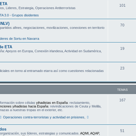
 ETA
T
101
a
s, Lideres, Estrategia, Operaciones Antiterroristas
e
s
TA 3.0 - Grupos disidentes
m
MNLV)
T
70
partidos afines, negociaciones, movilizaciones, conexiones en territorio
a
e
s
deres de Sortu en Navarra
m
 de ETA
T
19
a
aña: Apoyos en Europa, Conexión irlandesa, Actividad en Sudamérica,
e
s
m
T
23
udiciales en torno al entramado etarra así como cuestiones relacionadas
a
e
s
m
TEMAS
a
s
T
167
nformación sobre células
yihadistas en España
: reclutamiento,
nciones yihadistas hacia España
: reivindicaciones de Ceuta y Melilla,
e
azas a nuestras tropas en el exterior, etc.
m
Operaciones contra-terroristas y actividad en prisiones
,
a
ados
T
51
s
a organización, sus líderes, estrategias y comunicados.
AQMI, AQAP,