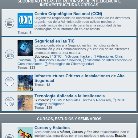
SEGURIDAD EN LAS TIC, RECURSOS DE INTELIGENCIA E
INFRAESTRUCTURAS CRÍTICAS
Centro Criptológico Nacional (CCN)
Organismo responsable de coordinar la acción de los diferentes
organismos de la Administración que utilicen medios o
procedimientos de cifra y de garantizar la seguridad de las
tecnologías de la información en ese ámbito.
Temas:
5
Seguridad en las TIC
Espacio dedicado a la Seguridd en las Tecnologías de la
Información y las Comunicaciones y al estudio de las diferentes
amenazas contra esta materia.
Subforos:
STIC
,
Grupos Hacker
,
Filtraciones Chris
Coleman
,
Filtraciones Edward Snowden
,
Sistemas de Interceptación de
Comunicaciones
,
Estrategias de Ciberseguridad
Temas:
133
Infraestructuras Críticas e Instalaciones de Alta
Seguridad
Temas:
13
Tecnología Aplicada a la Inteligencia
Subforos:
OSINT: Manuales, Textos y Recursos
,
IMINT:
Imagery Intelligence
Temas:
139
CURSOS, ESTUDIOS Y SEMINARIOS
Cursos y Estudios
Área dedicada a
Máster, Cursos y Estudios
relacionados con la
inteligencia, impartidos por entes públicos y privados.
Estudio