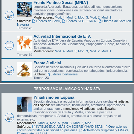
Frente Político-Social (MNLV)
Izquierda Abertzale, Batasuna, partidos afines, negociaciones,
movilizaciones, conexiones en territorio nacional, mediadores,
actividad propagandística...
Moderadores:
Mod. 4
,
Mod. 5
,
Mod. 3
,
Mod. 2
,
Mod. 1
Subforos:
Líderes de Sortu
,
Líderes SEGI-ERNAI
,
Líderes de Sortu en
Navarra
Temas:
70
Actividad Internacional de ETA
Actividad de ETA fuera de España: Apoyos en Europa, Conexión
irlandesa, Actividad en Sudamérica, Propaganda, Cobijo, Acciones,
Estrategias...
Moderadores:
Mod. 4
,
Mod. 5
,
Mod. 3
,
Mod. 2
,
Mod. 1
Temas:
19
Frente Judicial
Sección dedicada al análisis judiciales en torno al entramado etarra
así como cuestiones relacionadas con abogados, jurisprudencia...
Subforo:
Líderes bertsolaris
Temas:
23
TERRORISMO ISLAMICO O YIHADISTA
Yihadismo en España
Sección dedicada a recopilar información sobre células
yihadistas
en España
: reclutamiento, financiación, atentados, operaciones
antiterroristas, etc y
menciones yihadistas hacia España
:
reivindicaciones de Ceuta y Melilla, críticas a posturas
democráticas, recuperar al-Andalus, amenazas a nuestras tropas en el
exterior, etc.
Moderadores:
Mod. 4
,
Mod. 5
,
Mod. 3
,
Mod. 2
,
Mod. 1
Subforos:
INTELIGENCIA BÁSICA SOBRE YIHADISTAS
,
Operaciones
contra-terroristas y actividad en prisiones
,
Actividades religiosas y ONG's
,
Atentado del 11-M