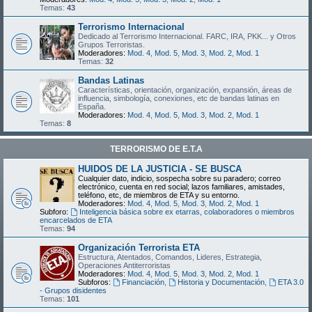
Temas:
43
Terrorismo Internacional
Dedicado al Terrorismo Internacional. FARC, IRA, PKK... y Otros
Grupos Terroristas.
Moderadores:
Mod. 4
,
Mod. 5
,
Mod. 3
,
Mod. 2
,
Mod. 1
Temas:
32
Bandas Latinas
Características, orientación, organización, expansión, áreas de
influencia, simbología, conexiones, etc de bandas latinas en
España.
Moderadores:
Mod. 4
,
Mod. 5
,
Mod. 3
,
Mod. 2
,
Mod. 1
Temas:
8
TERRORISMO DE E.T.A
HUIDOS DE LA JUSTICIA - SE BUSCA
Cualquier dato, indicio, sospecha sobre su paradero; correo
electrónico, cuenta en red social; lazos familiares, amistades,
teléfono, etc, de miembros de ETA y su entorno.
Moderadores:
Mod. 4
,
Mod. 5
,
Mod. 3
,
Mod. 2
,
Mod. 1
Subforo:
Inteligencia básica sobre ex etarras, colaboradores o miembros
encarcelados de ETA
Temas:
94
Organización Terrorista ETA
Estructura, Atentados, Comandos, Lideres, Estrategia,
Operaciones Antiterroristas
Moderadores:
Mod. 4
,
Mod. 5
,
Mod. 3
,
Mod. 2
,
Mod. 1
Subforos:
Financiación
,
Historia y Documentación
,
ETA 3.0
- Grupos disidentes
Temas:
101