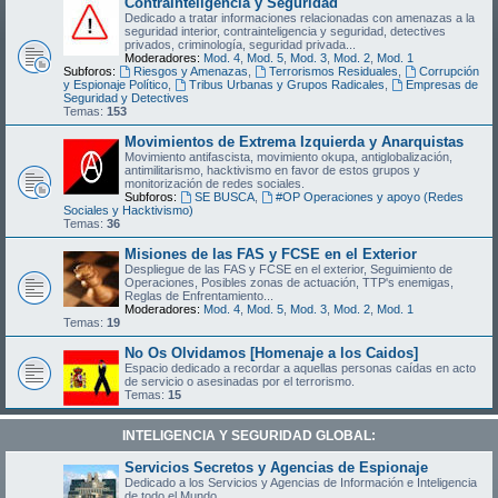
Contrainteligencia y Seguridad
Dedicado a tratar informaciones relacionadas con amenazas a la
seguridad interior, contrainteligencia y seguridad, detectives
privados, criminología, seguridad privada...
Moderadores:
Mod. 4
,
Mod. 5
,
Mod. 3
,
Mod. 2
,
Mod. 1
Subforos:
Riesgos y Amenazas
,
Terrorismos Residuales
,
Corrupción
y Espionaje Político
,
Tribus Urbanas y Grupos Radicales
,
Empresas de
Seguridad y Detectives
Temas:
153
Movimientos de Extrema Izquierda y Anarquistas
Movimiento antifascista, movimiento okupa, antiglobalización,
antimilitarismo, hacktivismo en favor de estos grupos y
monitorización de redes sociales.
Subforos:
SE BUSCA
,
#OP Operaciones y apoyo (Redes
Sociales y Hacktivismo)
Temas:
36
Misiones de las FAS y FCSE en el Exterior
Despliegue de las FAS y FCSE en el exterior, Seguimiento de
Operaciones, Posibles zonas de actuación, TTP's enemigas,
Reglas de Enfrentamiento...
Moderadores:
Mod. 4
,
Mod. 5
,
Mod. 3
,
Mod. 2
,
Mod. 1
Temas:
19
No Os Olvidamos [Homenaje a los Caidos]
Espacio dedicado a recordar a aquellas personas caídas en acto
de servicio o asesinadas por el terrorismo.
Temas:
15
INTELIGENCIA Y SEGURIDAD GLOBAL:
Servicios Secretos y Agencias de Espionaje
Dedicado a los Servicios y Agencias de Información e Inteligencia
de todo el Mundo.