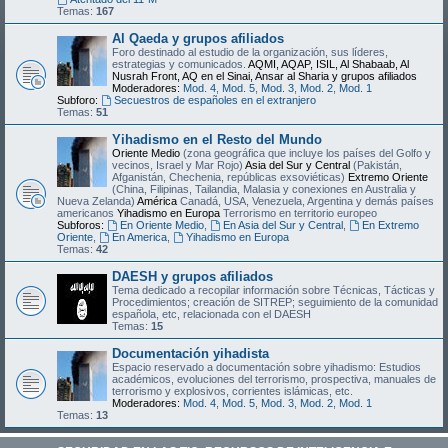
Temas:
167
Al Qaeda y grupos afiliados
Foro destinado al estudio de la organización, sus líderes,
estrategias y comunicados.
AQMI, AQAP, ISIL, Al Shabaab, Al
Nusrah Front, AQ en el Sinai, Ansar al Sharia y grupos afiliados
Moderadores:
Mod. 4
,
Mod. 5
,
Mod. 3
,
Mod. 2
,
Mod. 1
Subforo:
Secuestros de españoles en el extranjero
Temas:
51
Yihadismo en el Resto del Mundo
Oriente Medio
(zona geográfica que incluye los países del Golfo y
vecinos, Israel y Mar Rojo)
Asia del Sur y Central
(Pakistán,
Afganistán, Chechenia, repúblicas exsoviéticas)
Extremo Oriente
(China, Filipinas, Tailandia, Malasia y conexiones en Australia y
Nueva Zelanda)
América
Canadá, USA, Venezuela, Argentina y demás países
americanos
Yihadismo en Europa
Terrorismo en territorio europeo
Subforos:
En Oriente Medio
,
En Asia del Sur y Central
,
En Extremo
Oriente
,
En America
,
Yihadismo en Europa
Temas:
42
DAESH y grupos afiliados
Tema dedicado a recopilar información sobre Técnicas, Tácticas y
Procedimientos; creación de SITREP; seguimiento de la comunidad
española, etc, relacionada con el DAESH
Temas:
15
Documentación yihadista
Espacio reservado a documentación sobre yihadismo: Estudios
académicos, evoluciones del terrorismo, prospectiva, manuales de
terrorismo y explosivos, corrientes islámicas, etc.
Moderadores:
Mod. 4
,
Mod. 5
,
Mod. 3
,
Mod. 2
,
Mod. 1
Temas:
13