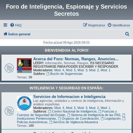
Foro de Inteligencia, Espionaje y Servicios
Secretos
FAQ
Registrarse
Identificarse
B
Índice general
u
Fecha actual 09 Ago 2026 09:01
s
BIENVENIDO/A AL FORO!
c
Acerca del Foro: Normas, Rangos, Anuncios...
a
LEER!!:
Información, Normas, Rangos,
ES NECESARIO
REGISTRARSE PARA PODER ESCRIBIR Y RESPONDER
.
r
Moderadores:
Mod. 4
,
Mod. 5
,
Mod. 3
,
Mod. 2
,
Mod. 1
Subforo:
Buzón de Sugerencias
Temas:
39
INTELIGENCIA Y SEGURIDAD EN ESPAÑA:
Servicios de Informacion e Inteligencia
Las agencias, unidades y centros de inteligencia, información y
análisis españolas
Moderadores:
Mod. 4
,
Mod. 5
,
Mod. 3
,
Mod. 2
,
Mod. 1
Subforos:
Centro Nacional de Inteligencia
,
Fuerzas y
Cuerpos de Seguridad del Estado
,
Sistema de Inteligencia de las FAS
,
Instituciones Penitenciarias
,
Órganos de Coordinación
,
Legislación
,
Policías Autonómicas
,
Servicio de Vigilancia Aduanera
Temas:
185