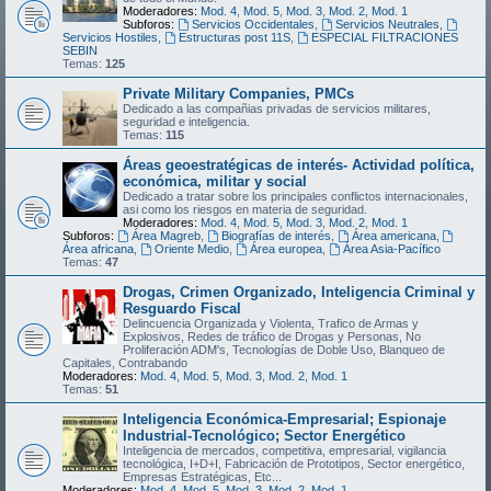
Moderadores:
Mod. 4
,
Mod. 5
,
Mod. 3
,
Mod. 2
,
Mod. 1
Subforos:
Servicios Occidentales
,
Servicios Neutrales
,
Servicios Hostiles
,
Estructuras post 11S
,
ESPECIAL FILTRACIONES
SEBIN
Temas:
125
Private Military Companies, PMCs
Dedicado a las compañias privadas de servicios militares,
seguridad e inteligencia.
Temas:
115
Áreas geoestratégicas de interés- Actividad política,
económica, militar y social
Dedicado a tratar sobre los principales conflictos internacionales,
asi como los riesgos en materia de seguridad.
Moderadores:
Mod. 4
,
Mod. 5
,
Mod. 3
,
Mod. 2
,
Mod. 1
Subforos:
Área Magreb
,
Biografías de interés
,
Área americana
,
Área africana
,
Oriente Medio
,
Área europea
,
Área Asia-Pacífico
Temas:
47
Drogas, Crimen Organizado, Inteligencia Criminal y
Resguardo Fiscal
Delincuencia Organizada y Violenta, Trafico de Armas y
Explosivos, Redes de tráfico de Drogas y Personas, No
Proliferación ADM's, Tecnologías de Doble Uso, Blanqueo de
Capitales, Contrabando
Moderadores:
Mod. 4
,
Mod. 5
,
Mod. 3
,
Mod. 2
,
Mod. 1
Temas:
51
Inteligencia Económica-Empresarial; Espionaje
Industrial-Tecnológico; Sector Energético
Inteligencia de mercados, competitiva, empresarial, vigilancia
tecnológica, I+D+I, Fabricación de Prototipos, Sector energético,
Empresas Estratégicas, Etc...
Moderadores:
Mod. 4
,
Mod. 5
,
Mod. 3
,
Mod. 2
,
Mod. 1