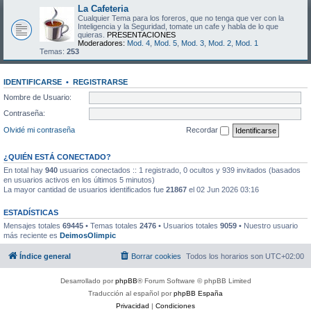
La Cafeteria
Cualquier Tema para los foreros, que no tenga que ver con la
Inteligencia y la Seguridad, tomate un cafe y habla de lo que
quieras.
PRESENTACIONES
Moderadores:
Mod. 4
,
Mod. 5
,
Mod. 3
,
Mod. 2
,
Mod. 1
Temas:
253
IDENTIFICARSE
•
REGISTRARSE
Nombre de Usuario:
Contraseña:
Olvidé mi contraseña
Recordar
¿QUIÉN ESTÁ CONECTADO?
En total hay
940
usuarios conectados :: 1 registrado, 0 ocultos y 939 invitados (basados
en usuarios activos en los últimos 5 minutos)
La mayor cantidad de usuarios identificados fue
21867
el 02 Jun 2026 03:16
ESTADÍSTICAS
Mensajes totales
69445
• Temas totales
2476
• Usuarios totales
9059
• Nuestro usuario
más reciente es
DeimosOlimpic
Índice general
Borrar cookies
Todos los horarios son
UTC+02:00
Desarrollado por
phpBB
® Forum Software © phpBB Limited
Traducción al español por
phpBB España
Privacidad
|
Condiciones