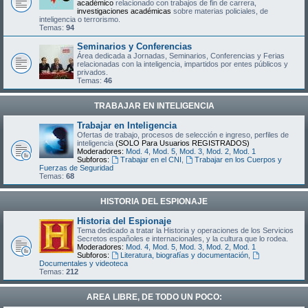
académico
relacionado con trabajos de fin de carrera,
investigaciones académicas
sobre materias policiales, de
inteligencia o terrorismo.
Temas:
94
Seminarios y Conferencias
Área dedicada a Jornadas, Seminarios, Conferencias y Ferias
relacionadas con la inteligencia, impartidos por entes públicos y
privados.
Temas:
46
TRABAJAR EN INTELIGENCIA
Trabajar en Inteligencia
Ofertas de trabajo, procesos de selección e ingreso, perfiles de
inteligencia
(SOLO Para Usuarios REGISTRADOS)
Moderadores:
Mod. 4
,
Mod. 5
,
Mod. 3
,
Mod. 2
,
Mod. 1
Subforos:
Trabajar en el CNI
,
Trabajar en los Cuerpos y
Fuerzas de Seguridad
Temas:
68
HISTORIA DEL ESPIONAJE
Historia del Espionaje
Tema dedicado a tratar la Historia y operaciones de los Servicios
Secretos españoles e internacionales, y la cultura que lo rodea.
Moderadores:
Mod. 4
,
Mod. 5
,
Mod. 3
,
Mod. 2
,
Mod. 1
Subforos:
Literatura, biografías y documentación
,
Documentales y videoteca
Temas:
212
AREA LIBRE, DE TODO UN POCO: