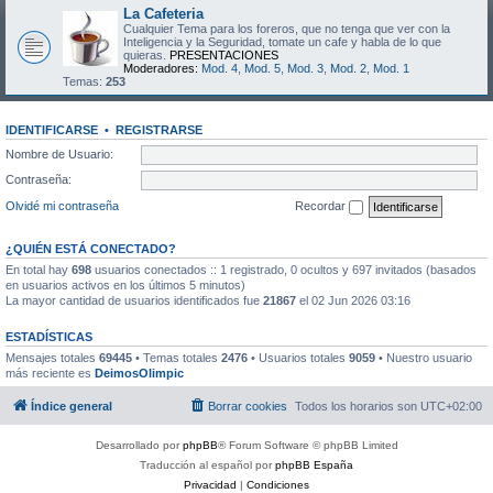
La Cafeteria
Cualquier Tema para los foreros, que no tenga que ver con la
Inteligencia y la Seguridad, tomate un cafe y habla de lo que
quieras.
PRESENTACIONES
Moderadores:
Mod. 4
,
Mod. 5
,
Mod. 3
,
Mod. 2
,
Mod. 1
Temas:
253
IDENTIFICARSE
•
REGISTRARSE
Nombre de Usuario:
Contraseña:
Olvidé mi contraseña
Recordar
¿QUIÉN ESTÁ CONECTADO?
En total hay
698
usuarios conectados :: 1 registrado, 0 ocultos y 697 invitados (basados
en usuarios activos en los últimos 5 minutos)
La mayor cantidad de usuarios identificados fue
21867
el 02 Jun 2026 03:16
ESTADÍSTICAS
Mensajes totales
69445
• Temas totales
2476
• Usuarios totales
9059
• Nuestro usuario
más reciente es
DeimosOlimpic
Índice general
Borrar cookies
Todos los horarios son
UTC+02:00
Desarrollado por
phpBB
® Forum Software © phpBB Limited
Traducción al español por
phpBB España
Privacidad
|
Condiciones