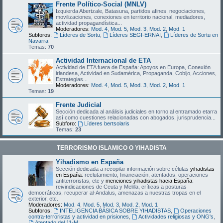
Frente Político-Social (MNLV)
Izquierda Abertzale, Batasuna, partidos afines, negociaciones,
movilizaciones, conexiones en territorio nacional, mediadores,
actividad propagandística...
Moderadores:
Mod. 4
,
Mod. 5
,
Mod. 3
,
Mod. 2
,
Mod. 1
Subforos:
Líderes de Sortu
,
Líderes SEGI-ERNAI
,
Líderes de Sortu en
Navarra
Temas:
70
Actividad Internacional de ETA
Actividad de ETA fuera de España: Apoyos en Europa, Conexión
irlandesa, Actividad en Sudamérica, Propaganda, Cobijo, Acciones,
Estrategias...
Moderadores:
Mod. 4
,
Mod. 5
,
Mod. 3
,
Mod. 2
,
Mod. 1
Temas:
19
Frente Judicial
Sección dedicada al análisis judiciales en torno al entramado etarra
así como cuestiones relacionadas con abogados, jurisprudencia...
Subforo:
Líderes bertsolaris
Temas:
23
TERRORISMO ISLAMICO O YIHADISTA
Yihadismo en España
Sección dedicada a recopilar información sobre células
yihadistas
en España
: reclutamiento, financiación, atentados, operaciones
antiterroristas, etc y
menciones yihadistas hacia España
:
reivindicaciones de Ceuta y Melilla, críticas a posturas
democráticas, recuperar al-Andalus, amenazas a nuestras tropas en el
exterior, etc.
Moderadores:
Mod. 4
,
Mod. 5
,
Mod. 3
,
Mod. 2
,
Mod. 1
Subforos:
INTELIGENCIA BÁSICA SOBRE YIHADISTAS
,
Operaciones
contra-terroristas y actividad en prisiones
,
Actividades religiosas y ONG's
,
Atentado del 11-M