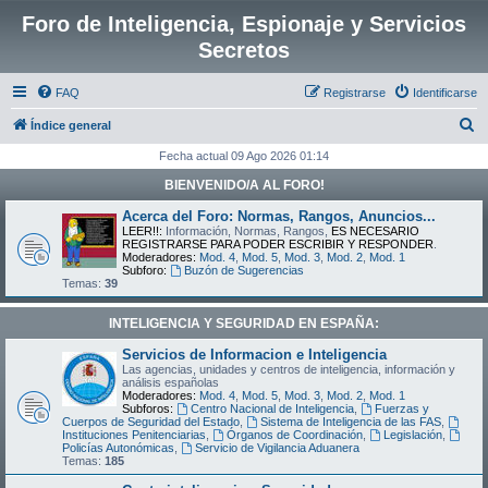
Foro de Inteligencia, Espionaje y Servicios
Secretos
FAQ
Registrarse
Identificarse
B
Índice general
u
Fecha actual 09 Ago 2026 01:14
s
BIENVENIDO/A AL FORO!
c
Acerca del Foro: Normas, Rangos, Anuncios...
a
LEER!!:
Información, Normas, Rangos,
ES NECESARIO
REGISTRARSE PARA PODER ESCRIBIR Y RESPONDER
.
r
Moderadores:
Mod. 4
,
Mod. 5
,
Mod. 3
,
Mod. 2
,
Mod. 1
Subforo:
Buzón de Sugerencias
Temas:
39
INTELIGENCIA Y SEGURIDAD EN ESPAÑA:
Servicios de Informacion e Inteligencia
Las agencias, unidades y centros de inteligencia, información y
análisis españolas
Moderadores:
Mod. 4
,
Mod. 5
,
Mod. 3
,
Mod. 2
,
Mod. 1
Subforos:
Centro Nacional de Inteligencia
,
Fuerzas y
Cuerpos de Seguridad del Estado
,
Sistema de Inteligencia de las FAS
,
Instituciones Penitenciarias
,
Órganos de Coordinación
,
Legislación
,
Policías Autonómicas
,
Servicio de Vigilancia Aduanera
Temas:
185