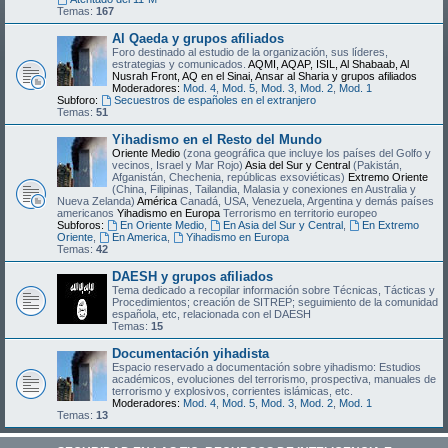
Temas:
167
Al Qaeda y grupos afiliados
Foro destinado al estudio de la organización, sus líderes,
estrategias y comunicados.
AQMI, AQAP, ISIL, Al Shabaab, Al
Nusrah Front, AQ en el Sinai, Ansar al Sharia y grupos afiliados
Moderadores:
Mod. 4
,
Mod. 5
,
Mod. 3
,
Mod. 2
,
Mod. 1
Subforo:
Secuestros de españoles en el extranjero
Temas:
51
Yihadismo en el Resto del Mundo
Oriente Medio
(zona geográfica que incluye los países del Golfo y
vecinos, Israel y Mar Rojo)
Asia del Sur y Central
(Pakistán,
Afganistán, Chechenia, repúblicas exsoviéticas)
Extremo Oriente
(China, Filipinas, Tailandia, Malasia y conexiones en Australia y
Nueva Zelanda)
América
Canadá, USA, Venezuela, Argentina y demás países
americanos
Yihadismo en Europa
Terrorismo en territorio europeo
Subforos:
En Oriente Medio
,
En Asia del Sur y Central
,
En Extremo
Oriente
,
En America
,
Yihadismo en Europa
Temas:
42
DAESH y grupos afiliados
Tema dedicado a recopilar información sobre Técnicas, Tácticas y
Procedimientos; creación de SITREP; seguimiento de la comunidad
española, etc, relacionada con el DAESH
Temas:
15
Documentación yihadista
Espacio reservado a documentación sobre yihadismo: Estudios
académicos, evoluciones del terrorismo, prospectiva, manuales de
terrorismo y explosivos, corrientes islámicas, etc.
Moderadores:
Mod. 4
,
Mod. 5
,
Mod. 3
,
Mod. 2
,
Mod. 1
Temas:
13