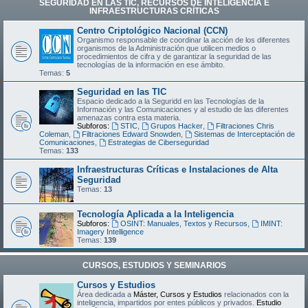
SEGURIDAD EN LAS TIC, RECURSOS DE INTELIGENCIA E
INFRAESTRUCTURAS CRÍTICAS
Centro Criptológico Nacional (CCN)
Organismo responsable de coordinar la acción de los diferentes
organismos de la Administración que utilicen medios o
procedimientos de cifra y de garantizar la seguridad de las
tecnologías de la información en ese ámbito.
Temas:
5
Seguridad en las TIC
Espacio dedicado a la Seguridd en las Tecnologías de la
Información y las Comunicaciones y al estudio de las diferentes
amenazas contra esta materia.
Subforos:
STIC
,
Grupos Hacker
,
Filtraciones Chris
Coleman
,
Filtraciones Edward Snowden
,
Sistemas de Interceptación de
Comunicaciones
,
Estrategias de Ciberseguridad
Temas:
133
Infraestructuras Críticas e Instalaciones de Alta
Seguridad
Temas:
13
Tecnología Aplicada a la Inteligencia
Subforos:
OSINT: Manuales, Textos y Recursos
,
IMINT:
Imagery Intelligence
Temas:
139
CURSOS, ESTUDIOS Y SEMINARIOS
Cursos y Estudios
Área dedicada a
Máster, Cursos y Estudios
relacionados con la
inteligencia, impartidos por entes públicos y privados.
Estudio