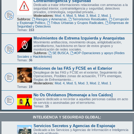
Contrainteligencia y Seguridad
Dedicado a tratar informaciones relacionadas con amenazas a la
seguridad interior, contrainteligencia y seguridad, detectives
privados, criminología, seguridad privada...
Moderadores:
Mod. 4
,
Mod. 5
,
Mod. 3
,
Mod. 2
,
Mod. 1
Subforos:
Riesgos y Amenazas
,
Terrorismos Residuales
,
Corrupción
y Espionaje Político
,
Tribus Urbanas y Grupos Radicales
,
Empresas de
Seguridad y Detectives
Temas:
153
Movimientos de Extrema Izquierda y Anarquistas
Movimiento antifascista, movimiento okupa, antiglobalización,
antimilitarismo, hacktivismo en favor de estos grupos y
monitorización de redes sociales.
Subforos:
SE BUSCA
,
#OP Operaciones y apoyo (Redes
Sociales y Hacktivismo)
Temas:
36
Misiones de las FAS y FCSE en el Exterior
Despliegue de las FAS y FCSE en el exterior, Seguimiento de
Operaciones, Posibles zonas de actuación, TTP's enemigas,
Reglas de Enfrentamiento...
Moderadores:
Mod. 4
,
Mod. 5
,
Mod. 3
,
Mod. 2
,
Mod. 1
Temas:
19
No Os Olvidamos [Homenaje a los Caidos]
Espacio dedicado a recordar a aquellas personas caídas en acto
de servicio o asesinadas por el terrorismo.
Temas:
15
INTELIGENCIA Y SEGURIDAD GLOBAL:
Servicios Secretos y Agencias de Espionaje
Dedicado a los Servicios y Agencias de Información e Inteligencia
de todo el Mundo.