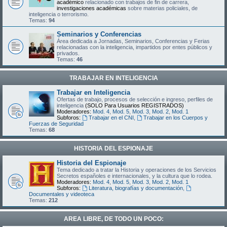
académico
relacionado con trabajos de fin de carrera,
investigaciones académicas
sobre materias policiales, de
inteligencia o terrorismo.
Temas:
94
Seminarios y Conferencias
Área dedicada a Jornadas, Seminarios, Conferencias y Ferias
relacionadas con la inteligencia, impartidos por entes públicos y
privados.
Temas:
46
TRABAJAR EN INTELIGENCIA
Trabajar en Inteligencia
Ofertas de trabajo, procesos de selección e ingreso, perfiles de
inteligencia
(SOLO Para Usuarios REGISTRADOS)
Moderadores:
Mod. 4
,
Mod. 5
,
Mod. 3
,
Mod. 2
,
Mod. 1
Subforos:
Trabajar en el CNI
,
Trabajar en los Cuerpos y
Fuerzas de Seguridad
Temas:
68
HISTORIA DEL ESPIONAJE
Historia del Espionaje
Tema dedicado a tratar la Historia y operaciones de los Servicios
Secretos españoles e internacionales, y la cultura que lo rodea.
Moderadores:
Mod. 4
,
Mod. 5
,
Mod. 3
,
Mod. 2
,
Mod. 1
Subforos:
Literatura, biografías y documentación
,
Documentales y videoteca
Temas:
212
AREA LIBRE, DE TODO UN POCO: