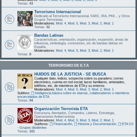
Temas:
43
Terrorismo Internacional
Dedicado al Terrorismo Internacional. FARC, IRA, PKK... y Otros
Grupos Terroristas.
Moderadores:
Mod. 4
,
Mod. 5
,
Mod. 3
,
Mod. 2
,
Mod. 1
Temas:
32
Bandas Latinas
Características, orientación, organización, expansión, áreas de
influencia, simbología, conexiones, etc de bandas latinas en
España.
Moderadores:
Mod. 4
,
Mod. 5
,
Mod. 3
,
Mod. 2
,
Mod. 1
Temas:
8
TERRORISMO DE E.T.A
HUIDOS DE LA JUSTICIA - SE BUSCA
Cualquier dato, indicio, sospecha sobre su paradero; correo
electrónico, cuenta en red social; lazos familiares, amistades,
teléfono, etc, de miembros de ETA y su entorno.
Moderadores:
Mod. 4
,
Mod. 5
,
Mod. 3
,
Mod. 2
,
Mod. 1
Subforo:
Inteligencia básica sobre ex etarras, colaboradores o miembros
encarcelados de ETA
Temas:
94
Organización Terrorista ETA
Estructura, Atentados, Comandos, Lideres, Estrategia,
Operaciones Antiterroristas
Moderadores:
Mod. 4
,
Mod. 5
,
Mod. 3
,
Mod. 2
,
Mod. 1
Subforos:
Financiación
,
Historia y Documentación
,
ETA 3.0
- Grupos disidentes
Temas:
101