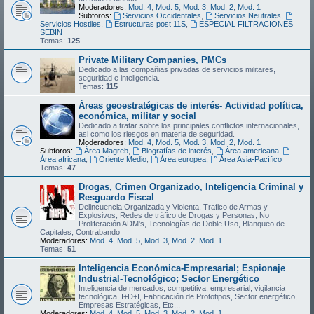
Moderadores:
Mod. 4
,
Mod. 5
,
Mod. 3
,
Mod. 2
,
Mod. 1
Subforos:
Servicios Occidentales
,
Servicios Neutrales
,
Servicios Hostiles
,
Estructuras post 11S
,
ESPECIAL FILTRACIONES
SEBIN
Temas:
125
Private Military Companies, PMCs
Dedicado a las compañias privadas de servicios militares,
seguridad e inteligencia.
Temas:
115
Áreas geoestratégicas de interés- Actividad política,
económica, militar y social
Dedicado a tratar sobre los principales conflictos internacionales,
asi como los riesgos en materia de seguridad.
Moderadores:
Mod. 4
,
Mod. 5
,
Mod. 3
,
Mod. 2
,
Mod. 1
Subforos:
Área Magreb
,
Biografías de interés
,
Área americana
,
Área africana
,
Oriente Medio
,
Área europea
,
Área Asia-Pacífico
Temas:
47
Drogas, Crimen Organizado, Inteligencia Criminal y
Resguardo Fiscal
Delincuencia Organizada y Violenta, Trafico de Armas y
Explosivos, Redes de tráfico de Drogas y Personas, No
Proliferación ADM's, Tecnologías de Doble Uso, Blanqueo de
Capitales, Contrabando
Moderadores:
Mod. 4
,
Mod. 5
,
Mod. 3
,
Mod. 2
,
Mod. 1
Temas:
51
Inteligencia Económica-Empresarial; Espionaje
Industrial-Tecnológico; Sector Energético
Inteligencia de mercados, competitiva, empresarial, vigilancia
tecnológica, I+D+I, Fabricación de Prototipos, Sector energético,
Empresas Estratégicas, Etc...
Moderadores:
Mod. 4
,
Mod. 5
,
Mod. 3
,
Mod. 2
,
Mod. 1