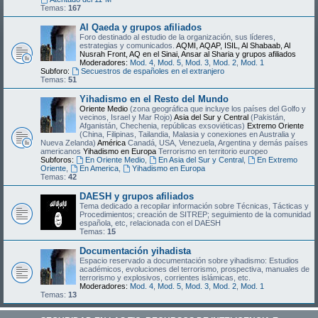
Temas:
167
Al Qaeda y grupos afiliados
Foro destinado al estudio de la organización, sus líderes,
estrategias y comunicados.
AQMI, AQAP, ISIL, Al Shabaab, Al
Nusrah Front, AQ en el Sinai, Ansar al Sharia y grupos afiliados
Moderadores:
Mod. 4
,
Mod. 5
,
Mod. 3
,
Mod. 2
,
Mod. 1
Subforo:
Secuestros de españoles en el extranjero
Temas:
51
Yihadismo en el Resto del Mundo
Oriente Medio
(zona geográfica que incluye los países del Golfo y
vecinos, Israel y Mar Rojo)
Asia del Sur y Central
(Pakistán,
Afganistán, Chechenia, repúblicas exsoviéticas)
Extremo Oriente
(China, Filipinas, Tailandia, Malasia y conexiones en Australia y
Nueva Zelanda)
América
Canadá, USA, Venezuela, Argentina y demás países
americanos
Yihadismo en Europa
Terrorismo en territorio europeo
Subforos:
En Oriente Medio
,
En Asia del Sur y Central
,
En Extremo
Oriente
,
En America
,
Yihadismo en Europa
Temas:
42
DAESH y grupos afiliados
Tema dedicado a recopilar información sobre Técnicas, Tácticas y
Procedimientos; creación de SITREP; seguimiento de la comunidad
española, etc, relacionada con el DAESH
Temas:
15
Documentación yihadista
Espacio reservado a documentación sobre yihadismo: Estudios
académicos, evoluciones del terrorismo, prospectiva, manuales de
terrorismo y explosivos, corrientes islámicas, etc.
Moderadores:
Mod. 4
,
Mod. 5
,
Mod. 3
,
Mod. 2
,
Mod. 1
Temas:
13