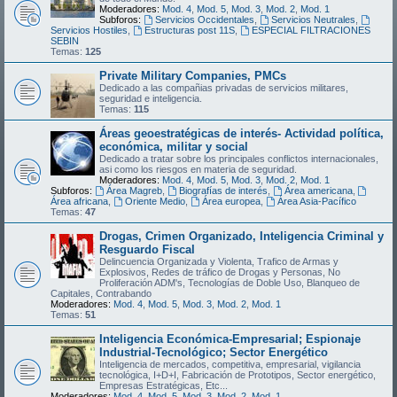
Moderadores:
Mod. 4
,
Mod. 5
,
Mod. 3
,
Mod. 2
,
Mod. 1
Subforos:
Servicios Occidentales
,
Servicios Neutrales
,
Servicios Hostiles
,
Estructuras post 11S
,
ESPECIAL FILTRACIONES
SEBIN
Temas:
125
Private Military Companies, PMCs
Dedicado a las compañias privadas de servicios militares,
seguridad e inteligencia.
Temas:
115
Áreas geoestratégicas de interés- Actividad política,
económica, militar y social
Dedicado a tratar sobre los principales conflictos internacionales,
asi como los riesgos en materia de seguridad.
Moderadores:
Mod. 4
,
Mod. 5
,
Mod. 3
,
Mod. 2
,
Mod. 1
Subforos:
Área Magreb
,
Biografías de interés
,
Área americana
,
Área africana
,
Oriente Medio
,
Área europea
,
Área Asia-Pacífico
Temas:
47
Drogas, Crimen Organizado, Inteligencia Criminal y
Resguardo Fiscal
Delincuencia Organizada y Violenta, Trafico de Armas y
Explosivos, Redes de tráfico de Drogas y Personas, No
Proliferación ADM's, Tecnologías de Doble Uso, Blanqueo de
Capitales, Contrabando
Moderadores:
Mod. 4
,
Mod. 5
,
Mod. 3
,
Mod. 2
,
Mod. 1
Temas:
51
Inteligencia Económica-Empresarial; Espionaje
Industrial-Tecnológico; Sector Energético
Inteligencia de mercados, competitiva, empresarial, vigilancia
tecnológica, I+D+I, Fabricación de Prototipos, Sector energético,
Empresas Estratégicas, Etc...
Moderadores:
Mod. 4
,
Mod. 5
,
Mod. 3
,
Mod. 2
,
Mod. 1