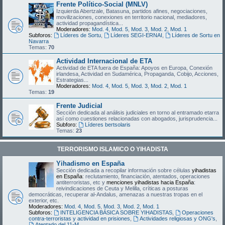
Frente Político-Social (MNLV)
Izquierda Abertzale, Batasuna, partidos afines, negociaciones,
movilizaciones, conexiones en territorio nacional, mediadores,
actividad propagandística...
Moderadores:
Mod. 4
,
Mod. 5
,
Mod. 3
,
Mod. 2
,
Mod. 1
Subforos:
Líderes de Sortu
,
Líderes SEGI-ERNAI
,
Líderes de Sortu en
Navarra
Temas:
70
Actividad Internacional de ETA
Actividad de ETA fuera de España: Apoyos en Europa, Conexión
irlandesa, Actividad en Sudamérica, Propaganda, Cobijo, Acciones,
Estrategias...
Moderadores:
Mod. 4
,
Mod. 5
,
Mod. 3
,
Mod. 2
,
Mod. 1
Temas:
19
Frente Judicial
Sección dedicada al análisis judiciales en torno al entramado etarra
así como cuestiones relacionadas con abogados, jurisprudencia...
Subforo:
Líderes bertsolaris
Temas:
23
TERRORISMO ISLAMICO O YIHADISTA
Yihadismo en España
Sección dedicada a recopilar información sobre células
yihadistas
en España
: reclutamiento, financiación, atentados, operaciones
antiterroristas, etc y
menciones yihadistas hacia España
:
reivindicaciones de Ceuta y Melilla, críticas a posturas
democráticas, recuperar al-Andalus, amenazas a nuestras tropas en el
exterior, etc.
Moderadores:
Mod. 4
,
Mod. 5
,
Mod. 3
,
Mod. 2
,
Mod. 1
Subforos:
INTELIGENCIA BÁSICA SOBRE YIHADISTAS
,
Operaciones
contra-terroristas y actividad en prisiones
,
Actividades religiosas y ONG's
,
Atentado del 11-M