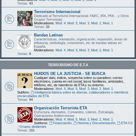
Temas:
43
Terrorismo Internacional
Dedicado al Terrorismo Internacional. FARC, IRA, PKK... y Otros
Grupos Terroristas.
Moderadores:
Mod. 4
,
Mod. 5
,
Mod. 3
,
Mod. 2
,
Mod. 1
Temas:
32
Bandas Latinas
Características, orientación, organización, expansión, áreas de
influencia, simbología, conexiones, etc de bandas latinas en
España.
Moderadores:
Mod. 4
,
Mod. 5
,
Mod. 3
,
Mod. 2
,
Mod. 1
Temas:
8
TERRORISMO DE E.T.A
HUIDOS DE LA JUSTICIA - SE BUSCA
Cualquier dato, indicio, sospecha sobre su paradero; correo
electrónico, cuenta en red social; lazos familiares, amistades,
teléfono, etc, de miembros de ETA y su entorno.
Moderadores:
Mod. 4
,
Mod. 5
,
Mod. 3
,
Mod. 2
,
Mod. 1
Subforo:
Inteligencia básica sobre ex etarras, colaboradores o miembros
encarcelados de ETA
Temas:
94
Organización Terrorista ETA
Estructura, Atentados, Comandos, Lideres, Estrategia,
Operaciones Antiterroristas
Moderadores:
Mod. 4
,
Mod. 5
,
Mod. 3
,
Mod. 2
,
Mod. 1
Subforos:
Financiación
,
Historia y Documentación
,
ETA 3.0
- Grupos disidentes
Temas:
101