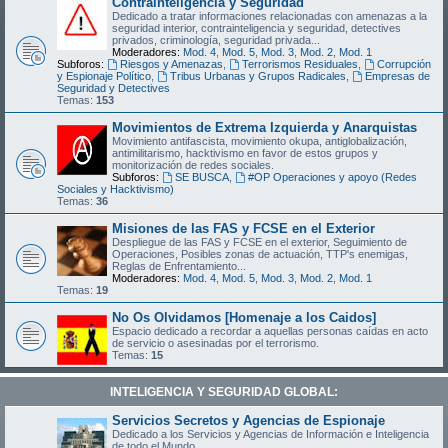
Contrainteligencia y Seguridad
Dedicado a tratar informaciones relacionadas con amenazas a la
seguridad interior, contrainteligencia y seguridad, detectives
privados, criminología, seguridad privada...
Moderadores:
Mod. 4
,
Mod. 5
,
Mod. 3
,
Mod. 2
,
Mod. 1
Subforos:
Riesgos y Amenazas
,
Terrorismos Residuales
,
Corrupción
y Espionaje Político
,
Tribus Urbanas y Grupos Radicales
,
Empresas de
Seguridad y Detectives
Temas:
153
Movimientos de Extrema Izquierda y Anarquistas
Movimiento antifascista, movimiento okupa, antiglobalización,
antimilitarismo, hacktivismo en favor de estos grupos y
monitorización de redes sociales.
Subforos:
SE BUSCA
,
#OP Operaciones y apoyo (Redes
Sociales y Hacktivismo)
Temas:
36
Misiones de las FAS y FCSE en el Exterior
Despliegue de las FAS y FCSE en el exterior, Seguimiento de
Operaciones, Posibles zonas de actuación, TTP's enemigas,
Reglas de Enfrentamiento...
Moderadores:
Mod. 4
,
Mod. 5
,
Mod. 3
,
Mod. 2
,
Mod. 1
Temas:
19
No Os Olvidamos [Homenaje a los Caidos]
Espacio dedicado a recordar a aquellas personas caídas en acto
de servicio o asesinadas por el terrorismo.
Temas:
15
INTELIGENCIA Y SEGURIDAD GLOBAL:
Servicios Secretos y Agencias de Espionaje
Dedicado a los Servicios y Agencias de Información e Inteligencia
de todo el Mundo.