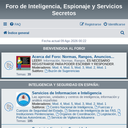
Foro de Inteligencia, Espionaje y Servicios
Secretos
FAQ
Registrarse
Identificarse
B
Índice general
u
Fecha actual 09 Ago 2026 00:22
s
BIENVENIDO/A AL FORO!
c
Acerca del Foro: Normas, Rangos, Anuncios...
a
LEER!!:
Información, Normas, Rangos,
ES NECESARIO
REGISTRARSE PARA PODER ESCRIBIR Y RESPONDER
.
r
Moderadores:
Mod. 4
,
Mod. 5
,
Mod. 3
,
Mod. 2
,
Mod. 1
Subforo:
Buzón de Sugerencias
Temas:
39
INTELIGENCIA Y SEGURIDAD EN ESPAÑA:
Servicios de Informacion e Inteligencia
Las agencias, unidades y centros de inteligencia, información y
análisis españolas
Moderadores:
Mod. 4
,
Mod. 5
,
Mod. 3
,
Mod. 2
,
Mod. 1
Subforos:
Centro Nacional de Inteligencia
,
Fuerzas y
Cuerpos de Seguridad del Estado
,
Sistema de Inteligencia de las FAS
,
Instituciones Penitenciarias
,
Órganos de Coordinación
,
Legislación
,
Policías Autonómicas
,
Servicio de Vigilancia Aduanera
Temas:
185