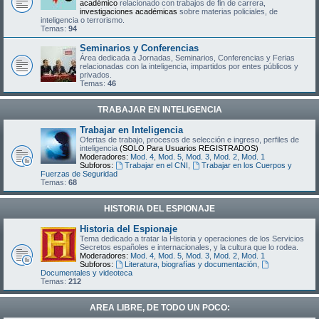
académico
relacionado con trabajos de fin de carrera,
investigaciones académicas
sobre materias policiales, de
inteligencia o terrorismo.
Temas:
94
Seminarios y Conferencias
Área dedicada a Jornadas, Seminarios, Conferencias y Ferias
relacionadas con la inteligencia, impartidos por entes públicos y
privados.
Temas:
46
TRABAJAR EN INTELIGENCIA
Trabajar en Inteligencia
Ofertas de trabajo, procesos de selección e ingreso, perfiles de
inteligencia
(SOLO Para Usuarios REGISTRADOS)
Moderadores:
Mod. 4
,
Mod. 5
,
Mod. 3
,
Mod. 2
,
Mod. 1
Subforos:
Trabajar en el CNI
,
Trabajar en los Cuerpos y
Fuerzas de Seguridad
Temas:
68
HISTORIA DEL ESPIONAJE
Historia del Espionaje
Tema dedicado a tratar la Historia y operaciones de los Servicios
Secretos españoles e internacionales, y la cultura que lo rodea.
Moderadores:
Mod. 4
,
Mod. 5
,
Mod. 3
,
Mod. 2
,
Mod. 1
Subforos:
Literatura, biografías y documentación
,
Documentales y videoteca
Temas:
212
AREA LIBRE, DE TODO UN POCO: