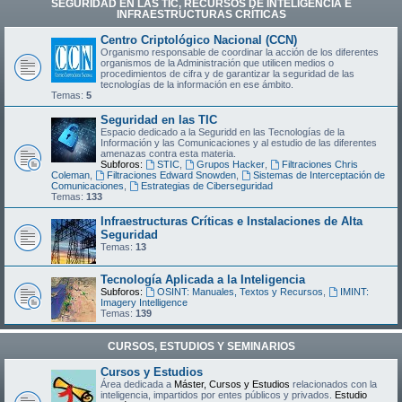
SEGURIDAD EN LAS TIC, RECURSOS DE INTELIGENCIA E
INFRAESTRUCTURAS CRÍTICAS
Centro Criptológico Nacional (CCN)
Organismo responsable de coordinar la acción de los diferentes
organismos de la Administración que utilicen medios o
procedimientos de cifra y de garantizar la seguridad de las
tecnologías de la información en ese ámbito.
Temas:
5
Seguridad en las TIC
Espacio dedicado a la Seguridd en las Tecnologías de la
Información y las Comunicaciones y al estudio de las diferentes
amenazas contra esta materia.
Subforos:
STIC
,
Grupos Hacker
,
Filtraciones Chris
Coleman
,
Filtraciones Edward Snowden
,
Sistemas de Interceptación de
Comunicaciones
,
Estrategias de Ciberseguridad
Temas:
133
Infraestructuras Críticas e Instalaciones de Alta
Seguridad
Temas:
13
Tecnología Aplicada a la Inteligencia
Subforos:
OSINT: Manuales, Textos y Recursos
,
IMINT:
Imagery Intelligence
Temas:
139
CURSOS, ESTUDIOS Y SEMINARIOS
Cursos y Estudios
Área dedicada a
Máster, Cursos y Estudios
relacionados con la
inteligencia, impartidos por entes públicos y privados.
Estudio