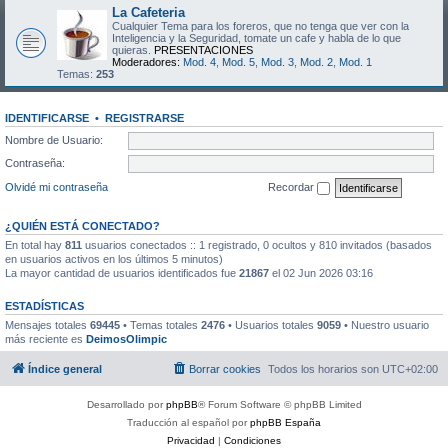
La Cafeteria
Cualquier Tema para los foreros, que no tenga que ver con la
Inteligencia y la Seguridad, tomate un cafe y habla de lo que
quieras.
PRESENTACIONES
Moderadores:
Mod. 4
,
Mod. 5
,
Mod. 3
,
Mod. 2
,
Mod. 1
Temas:
253
IDENTIFICARSE
•
REGISTRARSE
Nombre de Usuario:
Contraseña:
Olvidé mi contraseña
Recordar
¿QUIÉN ESTÁ CONECTADO?
En total hay
811
usuarios conectados :: 1 registrado, 0 ocultos y 810 invitados (basados
en usuarios activos en los últimos 5 minutos)
La mayor cantidad de usuarios identificados fue
21867
el 02 Jun 2026 03:16
ESTADÍSTICAS
Mensajes totales
69445
• Temas totales
2476
• Usuarios totales
9059
• Nuestro usuario
más reciente es
DeimosOlimpic
Índice general
Borrar cookies
Todos los horarios son
UTC+02:00
Desarrollado por
phpBB
® Forum Software © phpBB Limited
Traducción al español por
phpBB España
Privacidad
|
Condiciones