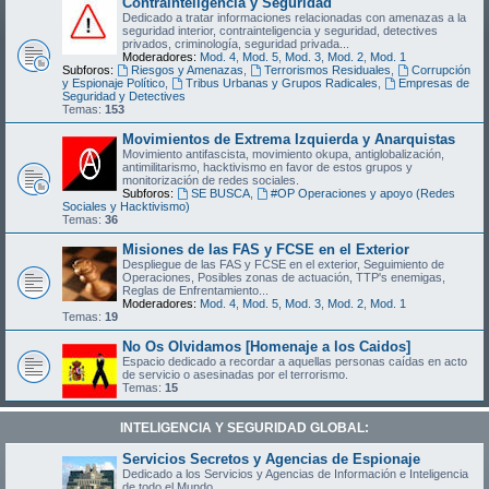
Contrainteligencia y Seguridad
Dedicado a tratar informaciones relacionadas con amenazas a la
seguridad interior, contrainteligencia y seguridad, detectives
privados, criminología, seguridad privada...
Moderadores:
Mod. 4
,
Mod. 5
,
Mod. 3
,
Mod. 2
,
Mod. 1
Subforos:
Riesgos y Amenazas
,
Terrorismos Residuales
,
Corrupción
y Espionaje Político
,
Tribus Urbanas y Grupos Radicales
,
Empresas de
Seguridad y Detectives
Temas:
153
Movimientos de Extrema Izquierda y Anarquistas
Movimiento antifascista, movimiento okupa, antiglobalización,
antimilitarismo, hacktivismo en favor de estos grupos y
monitorización de redes sociales.
Subforos:
SE BUSCA
,
#OP Operaciones y apoyo (Redes
Sociales y Hacktivismo)
Temas:
36
Misiones de las FAS y FCSE en el Exterior
Despliegue de las FAS y FCSE en el exterior, Seguimiento de
Operaciones, Posibles zonas de actuación, TTP's enemigas,
Reglas de Enfrentamiento...
Moderadores:
Mod. 4
,
Mod. 5
,
Mod. 3
,
Mod. 2
,
Mod. 1
Temas:
19
No Os Olvidamos [Homenaje a los Caidos]
Espacio dedicado a recordar a aquellas personas caídas en acto
de servicio o asesinadas por el terrorismo.
Temas:
15
INTELIGENCIA Y SEGURIDAD GLOBAL:
Servicios Secretos y Agencias de Espionaje
Dedicado a los Servicios y Agencias de Información e Inteligencia
de todo el Mundo.