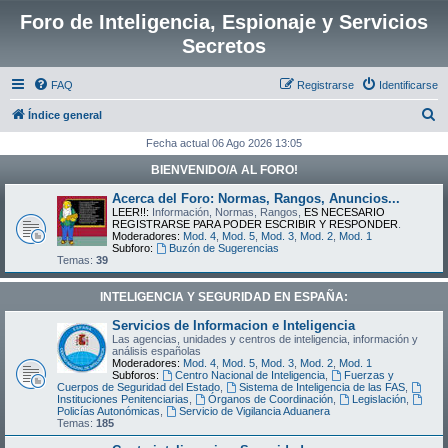
Foro de Inteligencia, Espionaje y Servicios
Secretos
FAQ
Registrarse
Identificarse
B
Índice general
u
Fecha actual 06 Ago 2026 13:05
s
BIENVENIDO/A AL FORO!
c
Acerca del Foro: Normas, Rangos, Anuncios...
a
LEER!!:
Información, Normas, Rangos,
ES NECESARIO
REGISTRARSE PARA PODER ESCRIBIR Y RESPONDER
.
r
Moderadores:
Mod. 4
,
Mod. 5
,
Mod. 3
,
Mod. 2
,
Mod. 1
Subforo:
Buzón de Sugerencias
Temas:
39
INTELIGENCIA Y SEGURIDAD EN ESPAÑA:
Servicios de Informacion e Inteligencia
Las agencias, unidades y centros de inteligencia, información y
análisis españolas
Moderadores:
Mod. 4
,
Mod. 5
,
Mod. 3
,
Mod. 2
,
Mod. 1
Subforos:
Centro Nacional de Inteligencia
,
Fuerzas y
Cuerpos de Seguridad del Estado
,
Sistema de Inteligencia de las FAS
,
Instituciones Penitenciarias
,
Órganos de Coordinación
,
Legislación
,
Policías Autonómicas
,
Servicio de Vigilancia Aduanera
Temas:
185