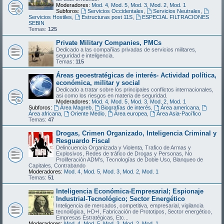
Moderadores:
Mod. 4
,
Mod. 5
,
Mod. 3
,
Mod. 2
,
Mod. 1
Subforos:
Servicios Occidentales
,
Servicios Neutrales
,
Servicios Hostiles
,
Estructuras post 11S
,
ESPECIAL FILTRACIONES
SEBIN
Temas:
125
Private Military Companies, PMCs
Dedicado a las compañias privadas de servicios militares,
seguridad e inteligencia.
Temas:
115
Áreas geoestratégicas de interés- Actividad política,
económica, militar y social
Dedicado a tratar sobre los principales conflictos internacionales,
asi como los riesgos en materia de seguridad.
Moderadores:
Mod. 4
,
Mod. 5
,
Mod. 3
,
Mod. 2
,
Mod. 1
Subforos:
Área Magreb
,
Biografías de interés
,
Área americana
,
Área africana
,
Oriente Medio
,
Área europea
,
Área Asia-Pacífico
Temas:
47
Drogas, Crimen Organizado, Inteligencia Criminal y
Resguardo Fiscal
Delincuencia Organizada y Violenta, Trafico de Armas y
Explosivos, Redes de tráfico de Drogas y Personas, No
Proliferación ADM's, Tecnologías de Doble Uso, Blanqueo de
Capitales, Contrabando
Moderadores:
Mod. 4
,
Mod. 5
,
Mod. 3
,
Mod. 2
,
Mod. 1
Temas:
51
Inteligencia Económica-Empresarial; Espionaje
Industrial-Tecnológico; Sector Energético
Inteligencia de mercados, competitiva, empresarial, vigilancia
tecnológica, I+D+I, Fabricación de Prototipos, Sector energético,
Empresas Estratégicas, Etc...
Moderadores:
Mod. 4
,
Mod. 5
,
Mod. 3
,
Mod. 2
,
Mod. 1