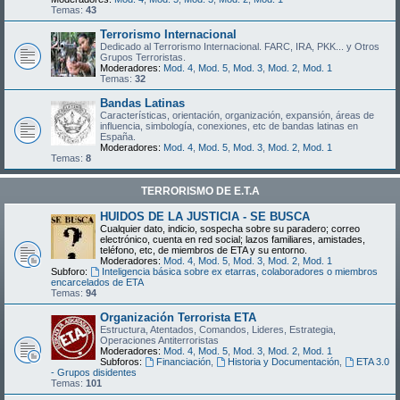
Temas:
43
Terrorismo Internacional
Dedicado al Terrorismo Internacional. FARC, IRA, PKK... y Otros
Grupos Terroristas.
Moderadores:
Mod. 4
,
Mod. 5
,
Mod. 3
,
Mod. 2
,
Mod. 1
Temas:
32
Bandas Latinas
Características, orientación, organización, expansión, áreas de
influencia, simbología, conexiones, etc de bandas latinas en
España.
Moderadores:
Mod. 4
,
Mod. 5
,
Mod. 3
,
Mod. 2
,
Mod. 1
Temas:
8
TERRORISMO DE E.T.A
HUIDOS DE LA JUSTICIA - SE BUSCA
Cualquier dato, indicio, sospecha sobre su paradero; correo
electrónico, cuenta en red social; lazos familiares, amistades,
teléfono, etc, de miembros de ETA y su entorno.
Moderadores:
Mod. 4
,
Mod. 5
,
Mod. 3
,
Mod. 2
,
Mod. 1
Subforo:
Inteligencia básica sobre ex etarras, colaboradores o miembros
encarcelados de ETA
Temas:
94
Organización Terrorista ETA
Estructura, Atentados, Comandos, Lideres, Estrategia,
Operaciones Antiterroristas
Moderadores:
Mod. 4
,
Mod. 5
,
Mod. 3
,
Mod. 2
,
Mod. 1
Subforos:
Financiación
,
Historia y Documentación
,
ETA 3.0
- Grupos disidentes
Temas:
101