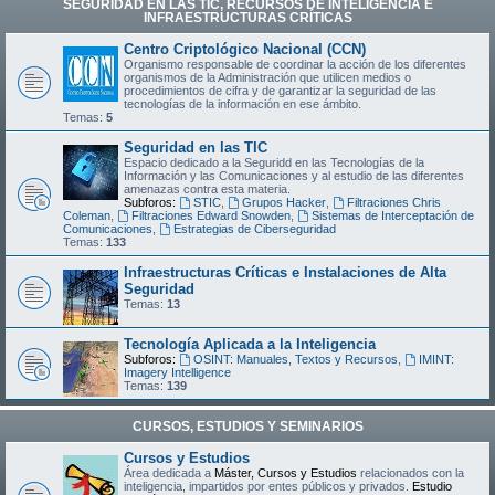
SEGURIDAD EN LAS TIC, RECURSOS DE INTELIGENCIA E
INFRAESTRUCTURAS CRÍTICAS
Centro Criptológico Nacional (CCN)
Organismo responsable de coordinar la acción de los diferentes
organismos de la Administración que utilicen medios o
procedimientos de cifra y de garantizar la seguridad de las
tecnologías de la información en ese ámbito.
Temas:
5
Seguridad en las TIC
Espacio dedicado a la Seguridd en las Tecnologías de la
Información y las Comunicaciones y al estudio de las diferentes
amenazas contra esta materia.
Subforos:
STIC
,
Grupos Hacker
,
Filtraciones Chris
Coleman
,
Filtraciones Edward Snowden
,
Sistemas de Interceptación de
Comunicaciones
,
Estrategias de Ciberseguridad
Temas:
133
Infraestructuras Críticas e Instalaciones de Alta
Seguridad
Temas:
13
Tecnología Aplicada a la Inteligencia
Subforos:
OSINT: Manuales, Textos y Recursos
,
IMINT:
Imagery Intelligence
Temas:
139
CURSOS, ESTUDIOS Y SEMINARIOS
Cursos y Estudios
Área dedicada a
Máster, Cursos y Estudios
relacionados con la
inteligencia, impartidos por entes públicos y privados.
Estudio