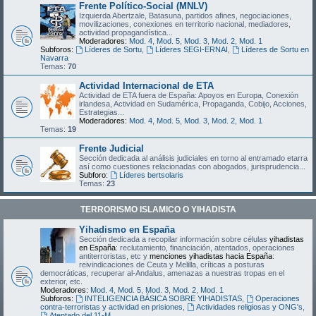
Frente Político-Social (MNLV)
Izquierda Abertzale, Batasuna, partidos afines, negociaciones,
movilizaciones, conexiones en territorio nacional, mediadores,
actividad propagandística...
Moderadores:
Mod. 4
,
Mod. 5
,
Mod. 3
,
Mod. 2
,
Mod. 1
Subforos:
Líderes de Sortu
,
Líderes SEGI-ERNAI
,
Líderes de Sortu en
Navarra
Temas:
70
Actividad Internacional de ETA
Actividad de ETA fuera de España: Apoyos en Europa, Conexión
irlandesa, Actividad en Sudamérica, Propaganda, Cobijo, Acciones,
Estrategias...
Moderadores:
Mod. 4
,
Mod. 5
,
Mod. 3
,
Mod. 2
,
Mod. 1
Temas:
19
Frente Judicial
Sección dedicada al análisis judiciales en torno al entramado etarra
así como cuestiones relacionadas con abogados, jurisprudencia...
Subforo:
Líderes bertsolaris
Temas:
23
TERRORISMO ISLAMICO O YIHADISTA
Yihadismo en España
Sección dedicada a recopilar información sobre células
yihadistas
en España
: reclutamiento, financiación, atentados, operaciones
antiterroristas, etc y
menciones yihadistas hacia España
:
reivindicaciones de Ceuta y Melilla, críticas a posturas
democráticas, recuperar al-Andalus, amenazas a nuestras tropas en el
exterior, etc.
Moderadores:
Mod. 4
,
Mod. 5
,
Mod. 3
,
Mod. 2
,
Mod. 1
Subforos:
INTELIGENCIA BÁSICA SOBRE YIHADISTAS
,
Operaciones
contra-terroristas y actividad en prisiones
,
Actividades religiosas y ONG's
,
Atentado del 11-M