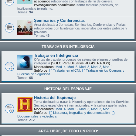
académico
relacionado con trabajos de fin de carrera,
investigaciones académicas
sobre materias policiales, de
inteligencia o terrorismo.
Temas:
94
Seminarios y Conferencias
Área dedicada a Jornadas, Seminarios, Conferencias y Ferias
relacionadas con la inteligencia, impartidos por entes públicos y
privados.
Temas:
46
TRABAJAR EN INTELIGENCIA
Trabajar en Inteligencia
Ofertas de trabajo, procesos de selección e ingreso, perfiles de
inteligencia
(SOLO Para Usuarios REGISTRADOS)
Moderadores:
Mod. 4
,
Mod. 5
,
Mod. 3
,
Mod. 2
,
Mod. 1
Subforos:
Trabajar en el CNI
,
Trabajar en los Cuerpos y
Fuerzas de Seguridad
Temas:
68
HISTORIA DEL ESPIONAJE
Historia del Espionaje
Tema dedicado a tratar la Historia y operaciones de los Servicios
Secretos españoles e internacionales, y la cultura que lo rodea.
Moderadores:
Mod. 4
,
Mod. 5
,
Mod. 3
,
Mod. 2
,
Mod. 1
Subforos:
Literatura, biografías y documentación
,
Documentales y videoteca
Temas:
212
AREA LIBRE, DE TODO UN POCO: