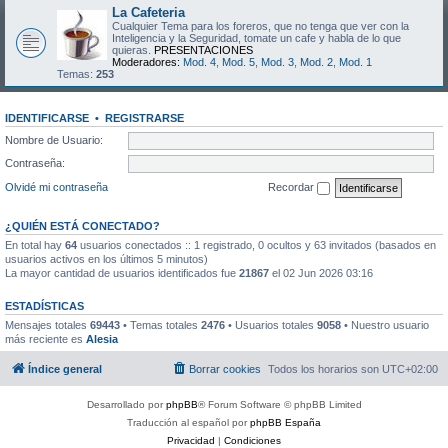
La Cafeteria
Cualquier Tema para los foreros, que no tenga que ver con la
Inteligencia y la Seguridad, tomate un cafe y habla de lo que
quieras.
PRESENTACIONES
Moderadores:
Mod. 4
,
Mod. 5
,
Mod. 3
,
Mod. 2
,
Mod. 1
Temas:
253
IDENTIFICARSE
•
REGISTRARSE
Nombre de Usuario:
Contraseña:
Olvidé mi contraseña
Recordar
¿QUIÉN ESTÁ CONECTADO?
En total hay
64
usuarios conectados :: 1 registrado, 0 ocultos y 63 invitados (basados en
usuarios activos en los últimos 5 minutos)
La mayor cantidad de usuarios identificados fue
21867
el 02 Jun 2026 03:16
ESTADÍSTICAS
Mensajes totales
69443
• Temas totales
2476
• Usuarios totales
9058
• Nuestro usuario
más reciente es
Alesia
Índice general
Borrar cookies
Todos los horarios son
UTC+02:00
Desarrollado por
phpBB
® Forum Software © phpBB Limited
Traducción al español por
phpBB España
Privacidad
|
Condiciones