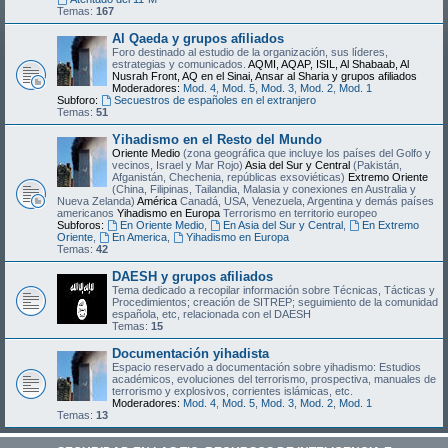
Temas:
167
Al Qaeda y grupos afiliados
Foro destinado al estudio de la organización, sus líderes,
estrategias y comunicados.
AQMI, AQAP, ISIL, Al Shabaab, Al
Nusrah Front, AQ en el Sinai, Ansar al Sharia y grupos afiliados
Moderadores:
Mod. 4
,
Mod. 5
,
Mod. 3
,
Mod. 2
,
Mod. 1
Subforo:
Secuestros de españoles en el extranjero
Temas:
51
Yihadismo en el Resto del Mundo
Oriente Medio
(zona geográfica que incluye los países del Golfo y
vecinos, Israel y Mar Rojo)
Asia del Sur y Central
(Pakistán,
Afganistán, Chechenia, repúblicas exsoviéticas)
Extremo Oriente
(China, Filipinas, Tailandia, Malasia y conexiones en Australia y
Nueva Zelanda)
América
Canadá, USA, Venezuela, Argentina y demás países
americanos
Yihadismo en Europa
Terrorismo en territorio europeo
Subforos:
En Oriente Medio
,
En Asia del Sur y Central
,
En Extremo
Oriente
,
En America
,
Yihadismo en Europa
Temas:
42
DAESH y grupos afiliados
Tema dedicado a recopilar información sobre Técnicas, Tácticas y
Procedimientos; creación de SITREP; seguimiento de la comunidad
española, etc, relacionada con el DAESH
Temas:
15
Documentación yihadista
Espacio reservado a documentación sobre yihadismo: Estudios
académicos, evoluciones del terrorismo, prospectiva, manuales de
terrorismo y explosivos, corrientes islámicas, etc.
Moderadores:
Mod. 4
,
Mod. 5
,
Mod. 3
,
Mod. 2
,
Mod. 1
Temas:
13