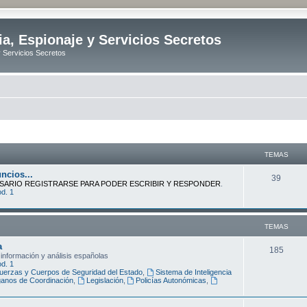
ia, Espionaje y Servicios Secretos
y Servicios Secretos
TEMAS
ncios...
T
39
SARIO REGISTRARSE PARA PODER ESCRIBIR Y RESPONDER
.
d. 1
e
m
TEMAS
a
a
s
T
185
 información y análisis españolas
d. 1
e
uerzas y Cuerpos de Seguridad del Estado
,
Sistema de Inteligencia
anos de Coordinación
,
Legislación
,
Policías Autonómicas
,
m
a