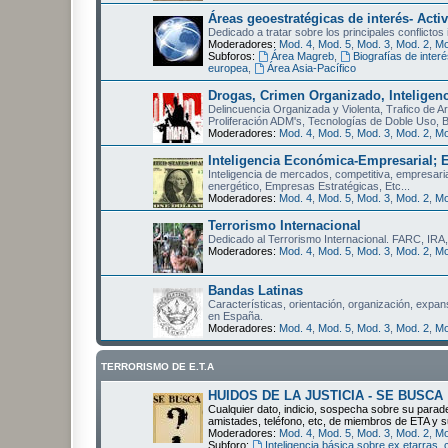
Áreas geoestratégicas de interés- Activ
Dedicado a tratar sobre los principales conflictos
Moderadores:
Mod. 4
,
Mod. 5
,
Mod. 3
,
Mod. 2
,
Mo
Subforos:
Área Magreb
,
Biografías de interé
europea
,
Área Asia-Pacífico
Drogas, Crimen Organizado, Inteligenc
Delincuencia Organizada y Violenta, Trafico de 
Proliferación ADM's, Tecnologías de Doble Uso, 
Moderadores:
Mod. 4
,
Mod. 5
,
Mod. 3
,
Mod. 2
,
Mo
Inteligencia Económica-Empresarial; E
Inteligencia de mercados, competitiva, empresarial
energético, Empresas Estratégicas, Etc...
Moderadores:
Mod. 4
,
Mod. 5
,
Mod. 3
,
Mod. 2
,
Mo
Terrorismo Internacional
Dedicado al Terrorismo Internacional. FARC, IRA,
Moderadores:
Mod. 4
,
Mod. 5
,
Mod. 3
,
Mod. 2
,
Mo
Bandas Latinas
Características, orientación, organización, expan
en España.
Moderadores:
Mod. 4
,
Mod. 5
,
Mod. 3
,
Mod. 2
,
Mo
TERRORISMO DE E.T.A
HUIDOS DE LA JUSTICIA - SE BUSCA
Cualquier dato, indicio, sospecha sobre su parader
amistades, teléfono, etc, de miembros de ETA y s
Moderadores:
Mod. 4
,
Mod. 5
,
Mod. 3
,
Mod. 2
,
Mo
Subforo:
Inteligencia básica sobre ex etarras