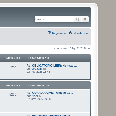
Buscar
Búsqueda avanza
Registrarse
Identificarse
Fecha actual 07 Ago 2026 06:49
MENSAJES
ÚLTIMO MENSAJE
Ú
Re: OBLIGATORIO LEER: Normas …
M
227
l
V
por
sebasmt
t
e
03 Feb 2026 18:45
e
i
r
m
ú
n
o
l
m
t
MENSAJES
ÚLTIMO MENSAJE
s
e
i
n
m
Ú
Re: GUARDIA CIVIL - Unidad Ce…
s
o
a
M
5262
l
V
por
Zigor
a
m
t
e
27 May 2026 20:25
j
e
j
e
i
r
e
n
m
ú
s
e
n
o
l
a
m
t
j
s
s
e
i
e
Ú
Re: PEGASUS: Vigilancia desde…