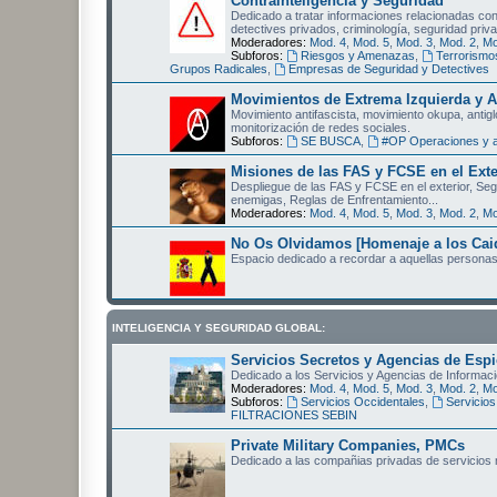
Contrainteligencia y Seguridad
Dedicado a tratar informaciones relacionadas con 
detectives privados, criminología, seguridad priva
Moderadores:
Mod. 4
,
Mod. 5
,
Mod. 3
,
Mod. 2
,
Mo
Subforos:
Riesgos y Amenazas
,
Terrorismo
Grupos Radicales
,
Empresas de Seguridad y Detectives
Movimientos de Extrema Izquierda y A
Movimiento antifascista, movimiento okupa, antigl
monitorización de redes sociales.
Subforos:
SE BUSCA
,
#OP Operaciones y a
Misiones de las FAS y FCSE en el Exte
Despliegue de las FAS y FCSE en el exterior, Se
enemigas, Reglas de Enfrentamiento...
Moderadores:
Mod. 4
,
Mod. 5
,
Mod. 3
,
Mod. 2
,
Mo
No Os Olvidamos [Homenaje a los Cai
Espacio dedicado a recordar a aquellas personas 
INTELIGENCIA Y SEGURIDAD GLOBAL:
Servicios Secretos y Agencias de Esp
Dedicado a los Servicios y Agencias de Informació
Moderadores:
Mod. 4
,
Mod. 5
,
Mod. 3
,
Mod. 2
,
Mo
Subforos:
Servicios Occidentales
,
Servicios
FILTRACIONES SEBIN
Private Military Companies, PMCs
Dedicado a las compañias privadas de servicios mi