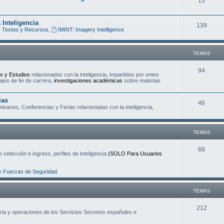
T
13
a
e
s
 Inteligencia
T
139
m
 Textos y Recursos
,
IMINT: Imagery Intelligence
e
a
m
s
TEMAS
a
T
94
s y Estudios
relacionados con la inteligencia, impartidos por entes
s
ajos de fin de carrera,
investigaciones académicas
sobre materias
e
m
ias
T
46
narios, Conferencias y Ferias relacionadas con la inteligencia,
a
e
s
m
TEMAS
a
T
68
 selección e ingreso, perfiles de inteligencia
(SOLO Para Usuarios
s
e
y Fuerzas de Seguridad
m
a
TEMAS
s
T
212
oria y operaciones de los Servicios Secretos españoles e
e