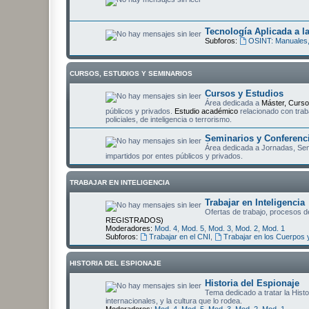
Tecnología Aplicada a la
Subforos:
OSINT: Manuales,
CURSOS, ESTUDIOS Y SEMINARIOS
Cursos y Estudios
Área dedicada a
Máster, Curso
públicos y privados.
Estudio académico
relacionado con trab
policiales, de inteligencia o terrorismo.
Seminarios y Conferenc
Área dedicada a Jornadas, Semi
impartidos por entes públicos y privados.
TRABAJAR EN INTELIGENCIA
Trabajar en Inteligencia
Ofertas de trabajo, procesos de
REGISTRADOS)
Moderadores:
Mod. 4
,
Mod. 5
,
Mod. 3
,
Mod. 2
,
Mod. 1
Subforos:
Trabajar en el CNI
,
Trabajar en los Cuerpos 
HISTORIA DEL ESPIONAJE
Historia del Espionaje
Tema dedicado a tratar la Hist
internacionales, y la cultura que lo rodea.