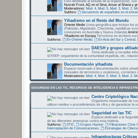
Foro destinado al estudio de la organización, sus
Nusrah Front, AQ en el Sinai, Ansar al Sharia y gr
Moderadores:
Mod. 4
,
Mod. 5
,
Mod. 3
,
Mod. 2
,
Mo
Subforo:
Secuestros de españoles en el extran
Yihadismo en el Resto del Mundo
Oriente Medio
(zona geográfica que incluye los pa
(Pakistán, Afganistán, Chechenia, repúblicas exs
conexiones en Australia y Nueva Zelanda)
Améri
Yihadismo en Europa
Terrorismo en territorio eu
Subforos:
En Oriente Medio
,
En Asia del Sur y Central
,
DAESH y grupos afiliad
Tema dedicado a recopilar inf
SITREP; seguimiento de la comunidad española, etc, relaci
Documentación yihadista
Espacio reservado a documentación sobre yihadis
manuales de terrorismo y explosivos, corrientes i
Moderadores:
Mod. 4
,
Mod. 5
,
Mod. 3
,
Mod. 2
,
Mo
SEGURIDAD EN LAS TIC, RECURSOS DE INTELIGENCIA E INFRAESTR
Centro Criptológico Nac
Organismo responsable de coord
utilicen medios o procedimientos de cifra y de garantizar la 
Seguridad en las TIC
Espacio dedicado a la Seguridd
de las diferentes amenazas contra esta materia.
Subforos:
STIC
,
Grupos Hacker
,
Filtraciones Chris
Interceptación de Comunicaciones
,
Estrategias de Cibers
Infraestructuras Crítica