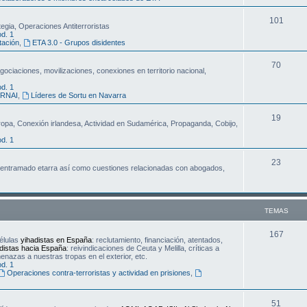
m
T
101
a
egia, Operaciones Antiterroristas
d. 1
e
s
tación
,
ETA 3.0 - Grupos disidentes
m
T
70
gociaciones, movilizaciones, conexiones en territorio nacional,
a
e
d. 1
s
ERNAI
,
Líderes de Sortu en Navarra
m
T
19
a
opa, Conexión irlandesa, Actividad en Sudamérica, Propaganda, Cobijo,
e
s
d. 1
m
T
23
 al entramado etarra así como cuestiones relacionadas con abogados,
a
e
s
m
TEMAS
a
s
T
167
élulas
yihadistas en España
: reclutamiento, financiación, atentados,
distas hacia España
: reivindicaciones de Ceuta y Melilla, críticas a
e
nazas a nuestras tropas en el exterior, etc.
d. 1
m
Operaciones contra-terroristas y actividad en prisiones
,
a
T
51
s