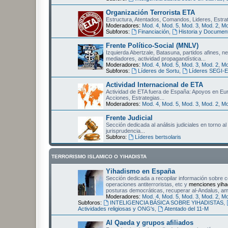
Organización Terrorista ETA
Estructura, Atentados, Comandos, Lideres, Estrat
Moderadores:
Mod. 4
,
Mod. 5
,
Mod. 3
,
Mod. 2
,
Mo
Subforos:
Financiación
,
Historia y Documen
Frente Político-Social (MNLV)
Izquierda Abertzale, Batasuna, partidos afines, ne
mediadores, actividad propagandística...
Moderadores:
Mod. 4
,
Mod. 5
,
Mod. 3
,
Mod. 2
,
Mo
Subforos:
Líderes de Sortu
,
Líderes SEGI-
Actividad Internacional de ETA
Actividad de ETA fuera de España: Apoyos en Eur
Acciones, Estrategias...
Moderadores:
Mod. 4
,
Mod. 5
,
Mod. 3
,
Mod. 2
,
Mo
Frente Judicial
Sección dedicada al análisis judiciales en torno
jurisprudencia...
Subforo:
Líderes bertsolaris
TERRORISMO ISLAMICO O YIHADISTA
Yihadismo en España
Sección dedicada a recopilar información sobre c
operaciones antiterroristas, etc y
menciones yiha
posturas democráticas, recuperar al-Andalus, ame
Moderadores:
Mod. 4
,
Mod. 5
,
Mod. 3
,
Mod. 2
,
Mo
Subforos:
INTELIGENCIA BÁSICA SOBRE YIHADISTAS
,
Actividades religiosas y ONG's
,
Atentado del 11-M
Al Qaeda y grupos afiliados