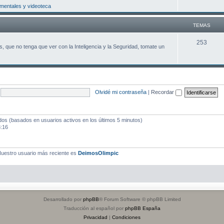
entales y videoteca
m
a
TEMAS
s
T
253
, que no tenga que ver con la Inteligencia y la Seguridad, tomate un
e
m
a
Olvidé mi contraseña
|
Recordar
s
ados (basados en usuarios activos en los últimos 5 minutos)
3:16
uestro usuario más reciente es
DeimosOlimpic
Desarrollado por
phpBB
® Forum Software © phpBB Limited
Traducción al español por
phpBB España
Privacidad
|
Condiciones