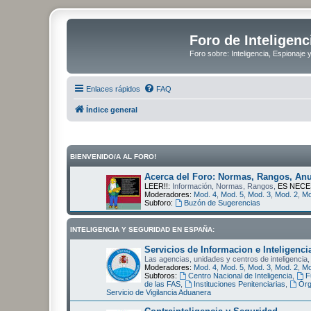
Foro de Inteligenc
Foro sobre: Inteligencia, Espionaje 
Enlaces rápidos
FAQ
Índice general
BIENVENIDO/A AL FORO!
Acerca del Foro: Normas, Rangos, Anu
LEER!!:
Información, Normas, Rangos,
ES NECE
Moderadores:
Mod. 4
,
Mod. 5
,
Mod. 3
,
Mod. 2
,
Mo
Subforo:
Buzón de Sugerencias
INTELIGENCIA Y SEGURIDAD EN ESPAÑA:
Servicios de Informacion e Inteligenci
Las agencias, unidades y centros de inteligencia,
Moderadores:
Mod. 4
,
Mod. 5
,
Mod. 3
,
Mod. 2
,
Mo
Subforos:
Centro Nacional de Inteligencia
,
F
de las FAS
,
Instituciones Penitenciarias
,
Órg
Servicio de Vigilancia Aduanera