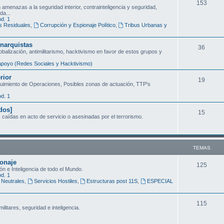
T
153
amenazas a la seguridad interior, contrainteligencia y seguridad,
s
da...
e
d. 1
s Residuales
,
Corrupción y Espionaje Político
,
Tribus Urbanas y
m
a
narquistas
T
36
obalización, antimilitarismo, hacktivismo en favor de estos grupos y
s
e
poyo (Redes Sociales y Hacktivismo)
m
rior
T
19
guimiento de Operaciones, Posibles zonas de actuación, TTP's
a
e
d. 1
s
m
dos]
T
15
caídas en acto de servicio o asesinadas por el terrorismo.
a
e
s
m
TEMAS
a
ionaje
s
T
125
n e Inteligencia de todo el Mundo.
d. 1
e
 Neutrales
,
Servicios Hostiles
,
Estructuras post 11S
,
ESPECIAL
m
T
115
a
litares, seguridad e inteligencia.
e
s