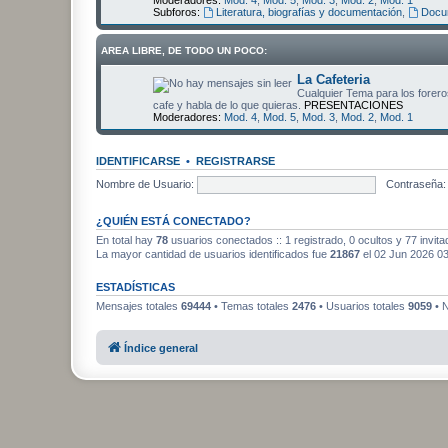
Moderadores:
Mod. 4
,
Mod. 5
,
Mod. 3
,
Mod. 2
,
Mod. 1
Subforos:
Literatura, biografías y documentación
,
Docum
AREA LIBRE, DE TODO UN POCO:
La Cafeteria
Cualquier Tema para los foreros
cafe y habla de lo que quieras.
PRESENTACIONES
Moderadores:
Mod. 4
,
Mod. 5
,
Mod. 3
,
Mod. 2
,
Mod. 1
IDENTIFICARSE
•
REGISTRARSE
Nombre de Usuario:
Contraseña:
¿QUIÉN ESTÁ CONECTADO?
En total hay
78
usuarios conectados :: 1 registrado, 0 ocultos y 77 invit
La mayor cantidad de usuarios identificados fue
21867
el 02 Jun 2026 0
ESTADÍSTICAS
Mensajes totales
69444
• Temas totales
2476
• Usuarios totales
9059
• N
Índice general