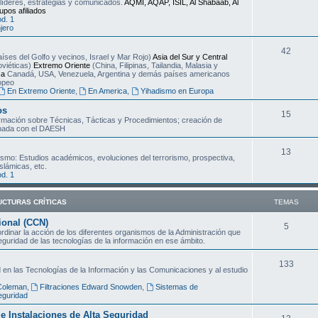
 líderes, estrategias y comunicados.
AQMI, AQAP, ISIL, Al Shabaab, Al
upos afiliados
e
d. 1
jero
m
T
42
a
íses del Golfo y vecinos, Israel y Mar Rojo)
Asia del Sur y Central
oviéticas)
Extremo Oriente
(China, Filipinas, Tailandia, Malasia y
e
s
ca
Canadá, USA, Venezuela, Argentina y demás países americanos
ropeo
m
En Extremo Oriente
,
En America
,
Yihadismo en Europa
a
os
T
15
ormación sobre Técnicas, Tácticas y Procedimientos; creación de
s
onada con el DAESH
e
m
T
13
mo: Estudios académicos, evoluciones del terrorismo, prospectiva,
slámicas, etc.
a
e
d. 1
s
m
UCTURAS CRÍTICAS
TEMAS
a
ional (CCN)
s
T
5
inar la acción de los diferentes organismos de la Administración que
seguridad de las tecnologías de la información en ese ámbito.
e
m
T
133
 en las Tecnologías de la Información y las Comunicaciones y al estudio
a
e
 Coleman
,
Filtraciones Edward Snowden
,
Sistemas de
eguridad
s
m
s e Instalaciones de Alta Seguridad