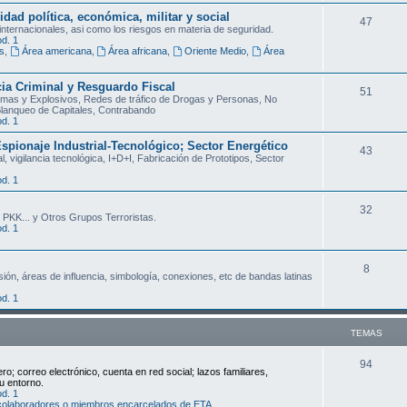
m
idad política, económica, militar y social
T
47
 internacionales, asi como los riesgos en materia de seguridad.
a
d. 1
e
s
,
Área americana
,
Área africana
,
Oriente Medio
,
Área
s
m
ia Criminal y Resguardo Fiscal
T
51
a
Armas y Explosivos, Redes de tráfico de Drogas y Personas, No
Blanqueo de Capitales, Contrabando
e
s
d. 1
m
spionaje Industrial-Tecnológico; Sector Energético
T
43
, vigilancia tecnológica, I+D+I, Fabricación de Prototipos, Sector
a
e
d. 1
s
m
T
32
 PKK... y Otros Grupos Terroristas.
a
d. 1
e
s
m
T
8
sión, áreas de influencia, simbología, conexiones, etc de bandas latinas
a
e
d. 1
s
m
TEMAS
a
s
T
94
o; correo electrónico, cuenta en red social; lazos familiares,
u entorno.
e
d. 1
, colaboradores o miembros encarcelados de ETA