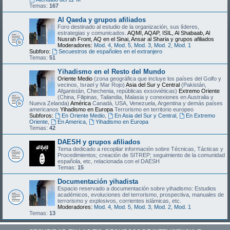
Temas:
167
Al Qaeda y grupos afiliados
Foro destinado al estudio de la organización, sus líderes,
estrategias y comunicados.
AQMI, AQAP, ISIL, Al Shabaab, Al
Nusrah Front, AQ en el Sinai, Ansar al Sharia y grupos afiliados
Moderadores:
Mod. 4
,
Mod. 5
,
Mod. 3
,
Mod. 2
,
Mod. 1
Subforo:
Secuestros de españoles en el extranjero
Temas:
51
Yihadismo en el Resto del Mundo
Oriente Medio
(zona geográfica que incluye los países del Golfo y
vecinos, Israel y Mar Rojo)
Asia del Sur y Central
(Pakistán,
Afganistán, Chechenia, repúblicas exsoviéticas)
Extremo Oriente
(China, Filipinas, Tailandia, Malasia y conexiones en Australia y
Nueva Zelanda)
América
Canadá, USA, Venezuela, Argentina y demás países
americanos
Yihadismo en Europa
Terrorismo en territorio europeo
Subforos:
En Oriente Medio
,
En Asia del Sur y Central
,
En Extremo
Oriente
,
En America
,
Yihadismo en Europa
Temas:
42
DAESH y grupos afiliados
Tema dedicado a recopilar información sobre Técnicas, Tácticas y
Procedimientos; creación de SITREP; seguimiento de la comunidad
española, etc, relacionada con el DAESH
Temas:
15
Documentación yihadista
Espacio reservado a documentación sobre yihadismo: Estudios
académicos, evoluciones del terrorismo, prospectiva, manuales de
terrorismo y explosivos, corrientes islámicas, etc.
Moderadores:
Mod. 4
,
Mod. 5
,
Mod. 3
,
Mod. 2
,
Mod. 1
Temas:
13