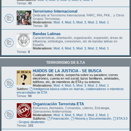
Temas:
43
Terrorismo Internacional
Dedicado al Terrorismo Internacional. FARC, IRA, PKK... y Otros
Grupos Terroristas.
Moderadores:
Mod. 4
,
Mod. 5
,
Mod. 3
,
Mod. 2
,
Mod. 1
Temas:
32
Bandas Latinas
Características, orientación, organización, expansión, áreas de
influencia, simbología, conexiones, etc de bandas latinas en
España.
Moderadores:
Mod. 4
,
Mod. 5
,
Mod. 3
,
Mod. 2
,
Mod. 1
Temas:
8
TERRORISMO DE E.T.A
HUIDOS DE LA JUSTICIA - SE BUSCA
Cualquier dato, indicio, sospecha sobre su paradero; correo
electrónico, cuenta en red social; lazos familiares, amistades,
teléfono, etc, de miembros de ETA y su entorno.
Moderadores:
Mod. 4
,
Mod. 5
,
Mod. 3
,
Mod. 2
,
Mod. 1
Subforo:
Inteligencia básica sobre ex etarras, colaboradores o miembros
encarcelados de ETA
Temas:
94
Organización Terrorista ETA
Estructura, Atentados, Comandos, Lideres, Estrategia,
Operaciones Antiterroristas
Moderadores:
Mod. 4
,
Mod. 5
,
Mod. 3
,
Mod. 2
,
Mod. 1
Subforos:
Financiación
,
Historia y Documentación
,
ETA 3.0
- Grupos disidentes
Temas:
101