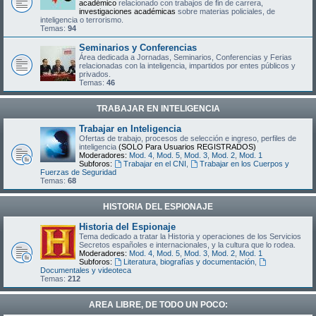
académico
relacionado con trabajos de fin de carrera,
investigaciones académicas
sobre materias policiales, de
inteligencia o terrorismo.
Temas:
94
Seminarios y Conferencias
Área dedicada a Jornadas, Seminarios, Conferencias y Ferias
relacionadas con la inteligencia, impartidos por entes públicos y
privados.
Temas:
46
TRABAJAR EN INTELIGENCIA
Trabajar en Inteligencia
Ofertas de trabajo, procesos de selección e ingreso, perfiles de
inteligencia
(SOLO Para Usuarios REGISTRADOS)
Moderadores:
Mod. 4
,
Mod. 5
,
Mod. 3
,
Mod. 2
,
Mod. 1
Subforos:
Trabajar en el CNI
,
Trabajar en los Cuerpos y
Fuerzas de Seguridad
Temas:
68
HISTORIA DEL ESPIONAJE
Historia del Espionaje
Tema dedicado a tratar la Historia y operaciones de los Servicios
Secretos españoles e internacionales, y la cultura que lo rodea.
Moderadores:
Mod. 4
,
Mod. 5
,
Mod. 3
,
Mod. 2
,
Mod. 1
Subforos:
Literatura, biografías y documentación
,
Documentales y videoteca
Temas:
212
AREA LIBRE, DE TODO UN POCO: