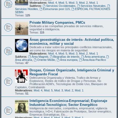
Moderadores:
Mod. 4
,
Mod. 5
,
Mod. 3
,
Mod. 2
,
Mod. 1
Subforos:
Servicios Occidentales
,
Servicios Neutrales
,
Servicios Hostiles
,
Estructuras post 11S
,
ESPECIAL FILTRACIONES
SEBIN
Temas:
125
Private Military Companies, PMCs
Dedicado a las compañias privadas de servicios militares,
seguridad e inteligencia.
Temas:
115
Áreas geoestratégicas de interés- Actividad política,
económica, militar y social
Dedicado a tratar sobre los principales conflictos internacionales,
asi como los riesgos en materia de seguridad.
Moderadores:
Mod. 4
,
Mod. 5
,
Mod. 3
,
Mod. 2
,
Mod. 1
Subforos:
Área Magreb
,
Biografías de interés
,
Área americana
,
Área africana
,
Oriente Medio
,
Área europea
,
Área Asia-Pacífico
Temas:
47
Drogas, Crimen Organizado, Inteligencia Criminal y
Resguardo Fiscal
Delincuencia Organizada y Violenta, Trafico de Armas y
Explosivos, Redes de tráfico de Drogas y Personas, No
Proliferación ADM's, Tecnologías de Doble Uso, Blanqueo de
Capitales, Contrabando
Moderadores:
Mod. 4
,
Mod. 5
,
Mod. 3
,
Mod. 2
,
Mod. 1
Temas:
51
Inteligencia Económica-Empresarial; Espionaje
Industrial-Tecnológico; Sector Energético
Inteligencia de mercados, competitiva, empresarial, vigilancia
tecnológica, I+D+I, Fabricación de Prototipos, Sector energético,
Empresas Estratégicas, Etc...
Moderadores:
Mod. 4
,
Mod. 5
,
Mod. 3
,
Mod. 2
,
Mod. 1