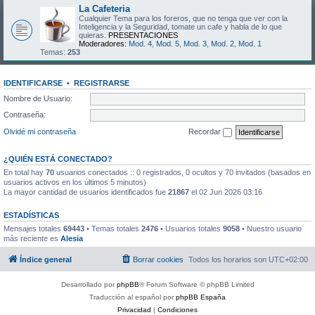
La Cafeteria
Cualquier Tema para los foreros, que no tenga que ver con la
Inteligencia y la Seguridad, tomate un cafe y habla de lo que
quieras.
PRESENTACIONES
Moderadores:
Mod. 4
,
Mod. 5
,
Mod. 3
,
Mod. 2
,
Mod. 1
Temas:
253
IDENTIFICARSE
•
REGISTRARSE
Nombre de Usuario:
Contraseña:
Olvidé mi contraseña
Recordar
¿QUIÉN ESTÁ CONECTADO?
En total hay
70
usuarios conectados :: 0 registrados, 0 ocultos y 70 invitados (basados en
usuarios activos en los últimos 5 minutos)
La mayor cantidad de usuarios identificados fue
21867
el 02 Jun 2026 03:16
ESTADÍSTICAS
Mensajes totales
69443
• Temas totales
2476
• Usuarios totales
9058
• Nuestro usuario
más reciente es
Alesia
Índice general
Borrar cookies
Todos los horarios son
UTC+02:00
Desarrollado por
phpBB
® Forum Software © phpBB Limited
Traducción al español por
phpBB España
Privacidad
|
Condiciones