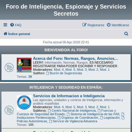
Foro de Inteligencia, Espionaje y Servicios
Secretos
FAQ
Registrarse
Identificarse
B
Índice general
u
Fecha actual 06 Ago 2026 22:41
s
BIENVENIDO/A AL FORO!
c
Acerca del Foro: Normas, Rangos, Anuncios...
a
LEER!!:
Información, Normas, Rangos,
ES NECESARIO
REGISTRARSE PARA PODER ESCRIBIR Y RESPONDER
.
r
Moderadores:
Mod. 4
,
Mod. 5
,
Mod. 3
,
Mod. 2
,
Mod. 1
Subforo:
Buzón de Sugerencias
Temas:
39
INTELIGENCIA Y SEGURIDAD EN ESPAÑA:
Servicios de Informacion e Inteligencia
Las agencias, unidades y centros de inteligencia, información y
análisis españolas
Moderadores:
Mod. 4
,
Mod. 5
,
Mod. 3
,
Mod. 2
,
Mod. 1
Subforos:
Centro Nacional de Inteligencia
,
Fuerzas y
Cuerpos de Seguridad del Estado
,
Sistema de Inteligencia de las FAS
,
Instituciones Penitenciarias
,
Órganos de Coordinación
,
Legislación
,
Policías Autonómicas
,
Servicio de Vigilancia Aduanera
Temas:
185