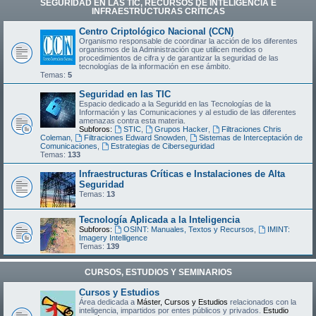
SEGURIDAD EN LAS TIC, RECURSOS DE INTELIGENCIA E
INFRAESTRUCTURAS CRÍTICAS
Centro Criptológico Nacional (CCN)
Organismo responsable de coordinar la acción de los diferentes
organismos de la Administración que utilicen medios o
procedimientos de cifra y de garantizar la seguridad de las
tecnologías de la información en ese ámbito.
Temas:
5
Seguridad en las TIC
Espacio dedicado a la Seguridd en las Tecnologías de la
Información y las Comunicaciones y al estudio de las diferentes
amenazas contra esta materia.
Subforos:
STIC
,
Grupos Hacker
,
Filtraciones Chris
Coleman
,
Filtraciones Edward Snowden
,
Sistemas de Interceptación de
Comunicaciones
,
Estrategias de Ciberseguridad
Temas:
133
Infraestructuras Críticas e Instalaciones de Alta
Seguridad
Temas:
13
Tecnología Aplicada a la Inteligencia
Subforos:
OSINT: Manuales, Textos y Recursos
,
IMINT:
Imagery Intelligence
Temas:
139
CURSOS, ESTUDIOS Y SEMINARIOS
Cursos y Estudios
Área dedicada a
Máster, Cursos y Estudios
relacionados con la
inteligencia, impartidos por entes públicos y privados.
Estudio