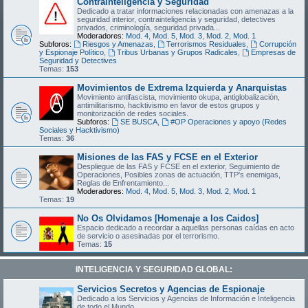
Contrainteligencia y Seguridad
Dedicado a tratar informaciones relacionadas con amenazas a la
seguridad interior, contrainteligencia y seguridad, detectives
privados, criminología, seguridad privada...
Moderadores:
Mod. 4
,
Mod. 5
,
Mod. 3
,
Mod. 2
,
Mod. 1
Subforos:
Riesgos y Amenazas
,
Terrorismos Residuales
,
Corrupción
y Espionaje Político
,
Tribus Urbanas y Grupos Radicales
,
Empresas de
Seguridad y Detectives
Temas:
153
Movimientos de Extrema Izquierda y Anarquistas
Movimiento antifascista, movimiento okupa, antiglobalización,
antimilitarismo, hacktivismo en favor de estos grupos y
monitorización de redes sociales.
Subforos:
SE BUSCA
,
#OP Operaciones y apoyo (Redes
Sociales y Hacktivismo)
Temas:
36
Misiones de las FAS y FCSE en el Exterior
Despliegue de las FAS y FCSE en el exterior, Seguimiento de
Operaciones, Posibles zonas de actuación, TTP's enemigas,
Reglas de Enfrentamiento...
Moderadores:
Mod. 4
,
Mod. 5
,
Mod. 3
,
Mod. 2
,
Mod. 1
Temas:
19
No Os Olvidamos [Homenaje a los Caidos]
Espacio dedicado a recordar a aquellas personas caídas en acto
de servicio o asesinadas por el terrorismo.
Temas:
15
INTELIGENCIA Y SEGURIDAD GLOBAL:
Servicios Secretos y Agencias de Espionaje
Dedicado a los Servicios y Agencias de Información e Inteligencia
de todo el Mundo.