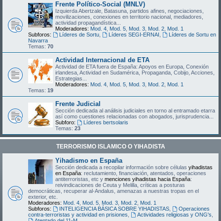
Frente Político-Social (MNLV)
Izquierda Abertzale, Batasuna, partidos afines, negociaciones,
movilizaciones, conexiones en territorio nacional, mediadores,
actividad propagandística...
Moderadores:
Mod. 4
,
Mod. 5
,
Mod. 3
,
Mod. 2
,
Mod. 1
Subforos:
Líderes de Sortu
,
Líderes SEGI-ERNAI
,
Líderes de Sortu en
Navarra
Temas:
70
Actividad Internacional de ETA
Actividad de ETA fuera de España: Apoyos en Europa, Conexión
irlandesa, Actividad en Sudamérica, Propaganda, Cobijo, Acciones,
Estrategias...
Moderadores:
Mod. 4
,
Mod. 5
,
Mod. 3
,
Mod. 2
,
Mod. 1
Temas:
19
Frente Judicial
Sección dedicada al análisis judiciales en torno al entramado etarra
así como cuestiones relacionadas con abogados, jurisprudencia...
Subforo:
Líderes bertsolaris
Temas:
23
TERRORISMO ISLAMICO O YIHADISTA
Yihadismo en España
Sección dedicada a recopilar información sobre células
yihadistas
en España
: reclutamiento, financiación, atentados, operaciones
antiterroristas, etc y
menciones yihadistas hacia España
:
reivindicaciones de Ceuta y Melilla, críticas a posturas
democráticas, recuperar al-Andalus, amenazas a nuestras tropas en el
exterior, etc.
Moderadores:
Mod. 4
,
Mod. 5
,
Mod. 3
,
Mod. 2
,
Mod. 1
Subforos:
INTELIGENCIA BÁSICA SOBRE YIHADISTAS
,
Operaciones
contra-terroristas y actividad en prisiones
,
Actividades religiosas y ONG's
,
Atentado del 11-M