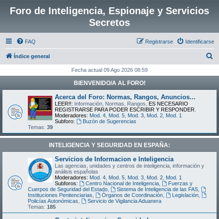
Foro de Inteligencia, Espionaje y Servicios
Secretos
FAQ
Registrarse
Identificarse
B
Índice general
u
Fecha actual 09 Ago 2026 08:59
s
BIENVENIDO/A AL FORO!
c
Acerca del Foro: Normas, Rangos, Anuncios...
a
LEER!!:
Información, Normas, Rangos,
ES NECESARIO
REGISTRARSE PARA PODER ESCRIBIR Y RESPONDER
.
r
Moderadores:
Mod. 4
,
Mod. 5
,
Mod. 3
,
Mod. 2
,
Mod. 1
Subforo:
Buzón de Sugerencias
Temas:
39
INTELIGENCIA Y SEGURIDAD EN ESPAÑA:
Servicios de Informacion e Inteligencia
Las agencias, unidades y centros de inteligencia, información y
análisis españolas
Moderadores:
Mod. 4
,
Mod. 5
,
Mod. 3
,
Mod. 2
,
Mod. 1
Subforos:
Centro Nacional de Inteligencia
,
Fuerzas y
Cuerpos de Seguridad del Estado
,
Sistema de Inteligencia de las FAS
,
Instituciones Penitenciarias
,
Órganos de Coordinación
,
Legislación
,
Policías Autonómicas
,
Servicio de Vigilancia Aduanera
Temas:
185