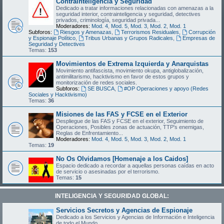
Contrainteligencia y Seguridad
Dedicado a tratar informaciones relacionadas con amenazas a la
seguridad interior, contrainteligencia y seguridad, detectives
privados, criminología, seguridad privada...
Moderadores:
Mod. 4
,
Mod. 5
,
Mod. 3
,
Mod. 2
,
Mod. 1
Subforos:
Riesgos y Amenazas
,
Terrorismos Residuales
,
Corrupción
y Espionaje Político
,
Tribus Urbanas y Grupos Radicales
,
Empresas de
Seguridad y Detectives
Temas:
153
Movimientos de Extrema Izquierda y Anarquistas
Movimiento antifascista, movimiento okupa, antiglobalización,
antimilitarismo, hacktivismo en favor de estos grupos y
monitorización de redes sociales.
Subforos:
SE BUSCA
,
#OP Operaciones y apoyo (Redes
Sociales y Hacktivismo)
Temas:
36
Misiones de las FAS y FCSE en el Exterior
Despliegue de las FAS y FCSE en el exterior, Seguimiento de
Operaciones, Posibles zonas de actuación, TTP's enemigas,
Reglas de Enfrentamiento...
Moderadores:
Mod. 4
,
Mod. 5
,
Mod. 3
,
Mod. 2
,
Mod. 1
Temas:
19
No Os Olvidamos [Homenaje a los Caidos]
Espacio dedicado a recordar a aquellas personas caídas en acto
de servicio o asesinadas por el terrorismo.
Temas:
15
INTELIGENCIA Y SEGURIDAD GLOBAL:
Servicios Secretos y Agencias de Espionaje
Dedicado a los Servicios y Agencias de Información e Inteligencia
de todo el Mundo.