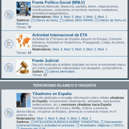
Frente Político-Social (MNLV)
Izquierda Abertzale, Batasuna, partidos afines, negociaciones,
movilizaciones, conexiones en territorio nacional, mediadores,
actividad propagandística...
Moderadores:
Mod. 4
,
Mod. 5
,
Mod. 3
,
Mod. 2
,
Mod. 1
Subforos:
Líderes de Sortu
,
Líderes SEGI-ERNAI
,
Líderes de Sortu en
Navarra
Temas:
70
Actividad Internacional de ETA
Actividad de ETA fuera de España: Apoyos en Europa, Conexión
irlandesa, Actividad en Sudamérica, Propaganda, Cobijo, Acciones,
Estrategias...
Moderadores:
Mod. 4
,
Mod. 5
,
Mod. 3
,
Mod. 2
,
Mod. 1
Temas:
19
Frente Judicial
Sección dedicada al análisis judiciales en torno al entramado etarra
así como cuestiones relacionadas con abogados, jurisprudencia...
Subforo:
Líderes bertsolaris
Temas:
23
TERRORISMO ISLAMICO O YIHADISTA
Yihadismo en España
Sección dedicada a recopilar información sobre células
yihadistas
en España
: reclutamiento, financiación, atentados, operaciones
antiterroristas, etc y
menciones yihadistas hacia España
:
reivindicaciones de Ceuta y Melilla, críticas a posturas
democráticas, recuperar al-Andalus, amenazas a nuestras tropas en el
exterior, etc.
Moderadores:
Mod. 4
,
Mod. 5
,
Mod. 3
,
Mod. 2
,
Mod. 1
Subforos:
INTELIGENCIA BÁSICA SOBRE YIHADISTAS
,
Operaciones
contra-terroristas y actividad en prisiones
,
Actividades religiosas y ONG's
,
Atentado del 11-M