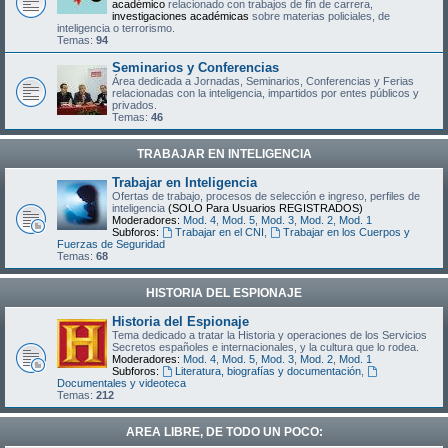
académico
relacionado con trabajos de fin de carrera,
investigaciones académicas
sobre materias policiales, de
inteligencia o terrorismo.
Temas:
94
Seminarios y Conferencias
Área dedicada a Jornadas, Seminarios, Conferencias y Ferias
relacionadas con la inteligencia, impartidos por entes públicos y
privados.
Temas:
46
TRABAJAR EN INTELIGENCIA
Trabajar en Inteligencia
Ofertas de trabajo, procesos de selección e ingreso, perfiles de
inteligencia
(SOLO Para Usuarios REGISTRADOS)
Moderadores:
Mod. 4
,
Mod. 5
,
Mod. 3
,
Mod. 2
,
Mod. 1
Subforos:
Trabajar en el CNI
,
Trabajar en los Cuerpos y
Fuerzas de Seguridad
Temas:
68
HISTORIA DEL ESPIONAJE
Historia del Espionaje
Tema dedicado a tratar la Historia y operaciones de los Servicios
Secretos españoles e internacionales, y la cultura que lo rodea.
Moderadores:
Mod. 4
,
Mod. 5
,
Mod. 3
,
Mod. 2
,
Mod. 1
Subforos:
Literatura, biografías y documentación
,
Documentales y videoteca
Temas:
212
AREA LIBRE, DE TODO UN POCO: