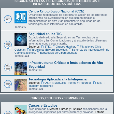
SEGURIDAD EN LAS TIC, RECURSOS DE INTELIGENCIA E
INFRAESTRUCTURAS CRÍTICAS
Centro Criptológico Nacional (CCN)
Organismo responsable de coordinar la acción de los diferentes
organismos de la Administración que utilicen medios o
procedimientos de cifra y de garantizar la seguridad de las
tecnologías de la información en ese ámbito.
Temas:
5
Seguridad en las TIC
Espacio dedicado a la Seguridd en las Tecnologías de la
Información y las Comunicaciones y al estudio de las diferentes
amenazas contra esta materia.
Subforos:
STIC
,
Grupos Hacker
,
Filtraciones Chris
Coleman
,
Filtraciones Edward Snowden
,
Sistemas de Interceptación de
Comunicaciones
,
Estrategias de Ciberseguridad
Temas:
133
Infraestructuras Críticas e Instalaciones de Alta
Seguridad
Temas:
13
Tecnología Aplicada a la Inteligencia
Subforos:
OSINT: Manuales, Textos y Recursos
,
IMINT:
Imagery Intelligence
Temas:
139
CURSOS, ESTUDIOS Y SEMINARIOS
Cursos y Estudios
Área dedicada a
Máster, Cursos y Estudios
relacionados con la
inteligencia, impartidos por entes públicos y privados.
Estudio