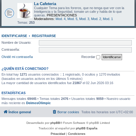
La Cafeteria
Cualquier Tema para los foreros, que no tenga que ver con la
Inteligencia y la Seguridad, tomate un cafe y habla de lo que
quieras.
PRESENTACIONES
Moderadores:
Mod. 4
,
Mod. 5
,
Mod. 3
,
Mod. 2
,
Mod. 1
Temas:
253
IDENTIFICARSE
•
REGISTRARSE
Nombre de Usuario:
Contraseña:
Olvidé mi contraseña
Recordar
¿QUIÉN ESTÁ CONECTADO?
En total hay
1271
usuarios conectados :: 1 registrado, 0 ocultos y 1270 invitados
(basados en usuarios activos en los últimos 5 minutos)
La mayor cantidad de usuarios identificados fue
21867
el 02 Jun 2026 03:16
ESTADÍSTICAS
Mensajes totales
69445
• Temas totales
2476
• Usuarios totales
9059
• Nuestro usuario
más reciente es
DeimosOlimpic
Índice general
Borrar cookies
Todos los horarios son
UTC+02:00
Desarrollado por
phpBB
® Forum Software © phpBB Limited
Traducción al español por
phpBB España
Privacidad
|
Condiciones