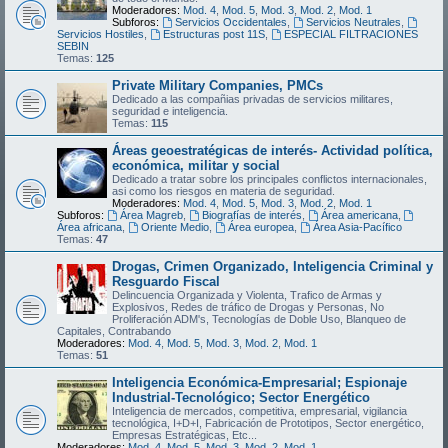
Moderadores:
Mod. 4
,
Mod. 5
,
Mod. 3
,
Mod. 2
,
Mod. 1
Subforos:
Servicios Occidentales
,
Servicios Neutrales
,
Servicios Hostiles
,
Estructuras post 11S
,
ESPECIAL FILTRACIONES
SEBIN
Temas:
125
Private Military Companies, PMCs
Dedicado a las compañias privadas de servicios militares,
seguridad e inteligencia.
Temas:
115
Áreas geoestratégicas de interés- Actividad política,
económica, militar y social
Dedicado a tratar sobre los principales conflictos internacionales,
asi como los riesgos en materia de seguridad.
Moderadores:
Mod. 4
,
Mod. 5
,
Mod. 3
,
Mod. 2
,
Mod. 1
Subforos:
Área Magreb
,
Biografías de interés
,
Área americana
,
Área africana
,
Oriente Medio
,
Área europea
,
Área Asia-Pacífico
Temas:
47
Drogas, Crimen Organizado, Inteligencia Criminal y
Resguardo Fiscal
Delincuencia Organizada y Violenta, Trafico de Armas y
Explosivos, Redes de tráfico de Drogas y Personas, No
Proliferación ADM's, Tecnologías de Doble Uso, Blanqueo de
Capitales, Contrabando
Moderadores:
Mod. 4
,
Mod. 5
,
Mod. 3
,
Mod. 2
,
Mod. 1
Temas:
51
Inteligencia Económica-Empresarial; Espionaje
Industrial-Tecnológico; Sector Energético
Inteligencia de mercados, competitiva, empresarial, vigilancia
tecnológica, I+D+I, Fabricación de Prototipos, Sector energético,
Empresas Estratégicas, Etc...
Moderadores:
Mod. 4
,
Mod. 5
,
Mod. 3
,
Mod. 2
,
Mod. 1