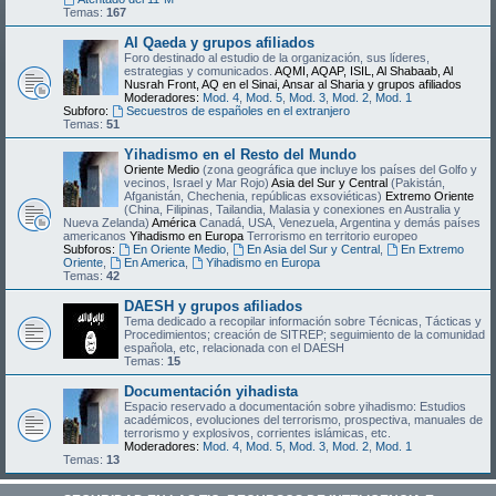
Temas:
167
Al Qaeda y grupos afiliados
Foro destinado al estudio de la organización, sus líderes,
estrategias y comunicados.
AQMI, AQAP, ISIL, Al Shabaab, Al
Nusrah Front, AQ en el Sinai, Ansar al Sharia y grupos afiliados
Moderadores:
Mod. 4
,
Mod. 5
,
Mod. 3
,
Mod. 2
,
Mod. 1
Subforo:
Secuestros de españoles en el extranjero
Temas:
51
Yihadismo en el Resto del Mundo
Oriente Medio
(zona geográfica que incluye los países del Golfo y
vecinos, Israel y Mar Rojo)
Asia del Sur y Central
(Pakistán,
Afganistán, Chechenia, repúblicas exsoviéticas)
Extremo Oriente
(China, Filipinas, Tailandia, Malasia y conexiones en Australia y
Nueva Zelanda)
América
Canadá, USA, Venezuela, Argentina y demás países
americanos
Yihadismo en Europa
Terrorismo en territorio europeo
Subforos:
En Oriente Medio
,
En Asia del Sur y Central
,
En Extremo
Oriente
,
En America
,
Yihadismo en Europa
Temas:
42
DAESH y grupos afiliados
Tema dedicado a recopilar información sobre Técnicas, Tácticas y
Procedimientos; creación de SITREP; seguimiento de la comunidad
española, etc, relacionada con el DAESH
Temas:
15
Documentación yihadista
Espacio reservado a documentación sobre yihadismo: Estudios
académicos, evoluciones del terrorismo, prospectiva, manuales de
terrorismo y explosivos, corrientes islámicas, etc.
Moderadores:
Mod. 4
,
Mod. 5
,
Mod. 3
,
Mod. 2
,
Mod. 1
Temas:
13