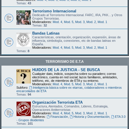
Temas:
43
Terrorismo Internacional
Dedicado al Terrorismo Internacional. FARC, IRA, PKK... y Otros
Grupos Terroristas.
Moderadores:
Mod. 4
,
Mod. 5
,
Mod. 3
,
Mod. 2
,
Mod. 1
Temas:
32
Bandas Latinas
Características, orientación, organización, expansión, áreas de
influencia, simbología, conexiones, etc de bandas latinas en
España.
Moderadores:
Mod. 4
,
Mod. 5
,
Mod. 3
,
Mod. 2
,
Mod. 1
Temas:
8
TERRORISMO DE E.T.A
HUIDOS DE LA JUSTICIA - SE BUSCA
Cualquier dato, indicio, sospecha sobre su paradero; correo
electrónico, cuenta en red social; lazos familiares, amistades,
teléfono, etc, de miembros de ETA y su entorno.
Moderadores:
Mod. 4
,
Mod. 5
,
Mod. 3
,
Mod. 2
,
Mod. 1
Subforo:
Inteligencia básica sobre ex etarras, colaboradores o miembros
encarcelados de ETA
Temas:
94
Organización Terrorista ETA
Estructura, Atentados, Comandos, Lideres, Estrategia,
Operaciones Antiterroristas
Moderadores:
Mod. 4
,
Mod. 5
,
Mod. 3
,
Mod. 2
,
Mod. 1
Subforos:
Financiación
,
Historia y Documentación
,
ETA 3.0
- Grupos disidentes
Temas:
101