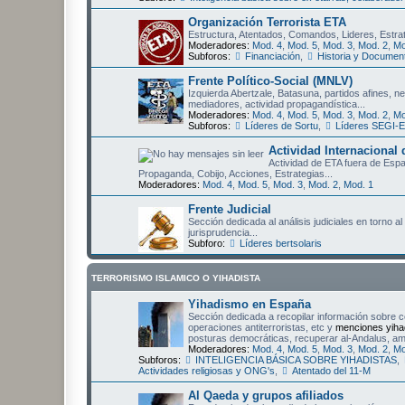
Organización Terrorista ETA
Estructura, Atentados, Comandos, Lideres, Estrat
Moderadores:
Mod. 4
,
Mod. 5
,
Mod. 3
,
Mod. 2
,
Mo
Subforos:
Financiación
,
Historia y Documen
Frente Político-Social (MNLV)
Izquierda Abertzale, Batasuna, partidos afines, ne
mediadores, actividad propagandística...
Moderadores:
Mod. 4
,
Mod. 5
,
Mod. 3
,
Mod. 2
,
Mo
Subforos:
Líderes de Sortu
,
Líderes SEGI-
Actividad Internacional
Actividad de ETA fuera de Esp
Propaganda, Cobijo, Acciones, Estrategias...
Moderadores:
Mod. 4
,
Mod. 5
,
Mod. 3
,
Mod. 2
,
Mod. 1
Frente Judicial
Sección dedicada al análisis judiciales en torno
jurisprudencia...
Subforo:
Líderes bertsolaris
TERRORISMO ISLAMICO O YIHADISTA
Yihadismo en España
Sección dedicada a recopilar información sobre c
operaciones antiterroristas, etc y
menciones yiha
posturas democráticas, recuperar al-Andalus, ame
Moderadores:
Mod. 4
,
Mod. 5
,
Mod. 3
,
Mod. 2
,
Mo
Subforos:
INTELIGENCIA BÁSICA SOBRE YIHADISTAS
,
Actividades religiosas y ONG's
,
Atentado del 11-M
Al Qaeda y grupos afiliados