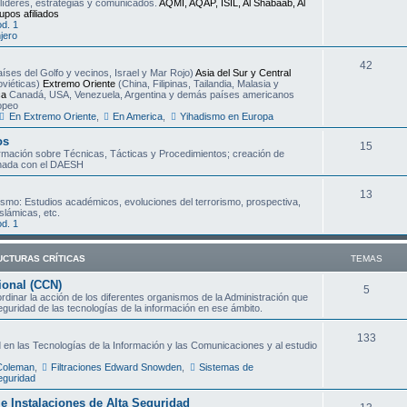
 líderes, estrategias y comunicados.
AQMI, AQAP, ISIL, Al Shabaab, Al
upos afiliados
e
d. 1
jero
m
T
42
a
íses del Golfo y vecinos, Israel y Mar Rojo)
Asia del Sur y Central
oviéticas)
Extremo Oriente
(China, Filipinas, Tailandia, Malasia y
e
s
ca
Canadá, USA, Venezuela, Argentina y demás países americanos
ropeo
m
En Extremo Oriente
,
En America
,
Yihadismo en Europa
a
os
T
15
ormación sobre Técnicas, Tácticas y Procedimientos; creación de
s
onada con el DAESH
e
m
T
13
mo: Estudios académicos, evoluciones del terrorismo, prospectiva,
slámicas, etc.
a
e
d. 1
s
m
UCTURAS CRÍTICAS
TEMAS
a
ional (CCN)
s
T
5
inar la acción de los diferentes organismos de la Administración que
seguridad de las tecnologías de la información en ese ámbito.
e
m
T
133
 en las Tecnologías de la Información y las Comunicaciones y al estudio
a
e
 Coleman
,
Filtraciones Edward Snowden
,
Sistemas de
eguridad
s
m
s e Instalaciones de Alta Seguridad