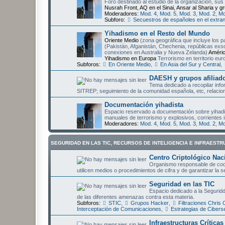
Foro destinado al estudio de la organización, sus
Nusrah Front, AQ en el Sinai, Ansar al Sharia y gr
Moderadores:
Mod. 4
,
Mod. 5
,
Mod. 3
,
Mod. 2
,
Mo
Subforo:
Secuestros de españoles en el extran
Yihadismo en el Resto del Mundo
Oriente Medio
(zona geográfica que incluye los pa
(Pakistán, Afganistán, Chechenia, repúblicas exs
conexiones en Australia y Nueva Zelanda)
Améri
Yihadismo en Europa
Terrorismo en territorio eu
Subforos:
En Oriente Medio
,
En Asia del Sur y Central
,
DAESH y grupos afiliad
Tema dedicado a recopilar inf
SITREP; seguimiento de la comunidad española, etc, relaci
Documentación yihadista
Espacio reservado a documentación sobre yihadis
manuales de terrorismo y explosivos, corrientes i
Moderadores:
Mod. 4
,
Mod. 5
,
Mod. 3
,
Mod. 2
,
Mo
SEGURIDAD EN LAS TIC, RECURSOS DE INTELIGENCIA E INFRAESTR
Centro Criptológico Nac
Organismo responsable de coord
utilicen medios o procedimientos de cifra y de garantizar la 
Seguridad en las TIC
Espacio dedicado a la Seguridd
de las diferentes amenazas contra esta materia.
Subforos:
STIC
,
Grupos Hacker
,
Filtraciones Chris
Interceptación de Comunicaciones
,
Estrategias de Cibers
Infraestructuras Crítica