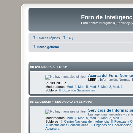
Foro de Inteligenc
Foro sobre: Inteligencia, Espionaje 
Enlaces rápidos
FAQ
Índice general
BIENVENIDO/A AL FORO!
Acerca del Foro: Normas
LEER!!:
Información, Normas,
RESPONDER
.
Moderadores:
Mod. 4
,
Mod. 5
,
Mod. 3
,
Mod. 2
,
Mod. 1
Subforo:
Buzón de Sugerencias
INTELIGENCIA Y SEGURIDAD EN ESPAÑA:
Servicios de Informacion
Las agencias, unidades y centro
Moderadores:
Mod. 4
,
Mod. 5
,
Mod. 3
,
Mod. 2
,
Mod. 1
Subforos:
Centro Nacional de Inteligencia
,
Fuerzas y Cu
Instituciones Penitenciarias
,
Órganos de Coordinación
,
Aduanera