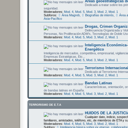
Áreas geoestratégicas de
Dedicado a tratar sobre los pri
seguridad.
Moderadores:
Mod. 4
,
Mod. 5
,
Mod. 3
,
Mod. 2
,
Mod. 1
Subforos:
Área Magreb
,
Biografías de interés
,
Área 
Asia-Pacífico
Drogas, Crimen Organiza
Delincuencia Organizada y Viol
Personas, No Proliferación ADM's, Tecnologías de Doble Us
Moderadores:
Mod. 4
,
Mod. 5
,
Mod. 3
,
Mod. 2
,
Mod. 1
Inteligencia Económica-
Energético
Inteligencia de mercados, competitiva, empresarial, vigilanci
Empresas Estratégicas, Etc...
Moderadores:
Mod. 4
,
Mod. 5
,
Mod. 3
,
Mod. 2
,
Mod. 1
Terrorismo Internaciona
Dedicado al Terrorismo Interna
Moderadores:
Mod. 4
,
Mod. 5
,
Mod. 3
,
Mod. 2
,
Mod. 1
Bandas Latinas
Características, orientación, o
de bandas latinas en España.
Moderadores:
Mod. 4
,
Mod. 5
,
Mod. 3
,
Mod. 2
,
Mod. 1
TERRORISMO DE E.T.A
HUIDOS DE LA JUSTICI
Cualquier dato, indicio, sospec
familiares, amistades, teléfono, etc, de miembros de ETA y s
Moderadores:
Mod. 4
,
Mod. 5
,
Mod. 3
,
Mod. 2
,
Mod. 1
Subforo:
Inteligencia básica sobre ex etarras, colabora