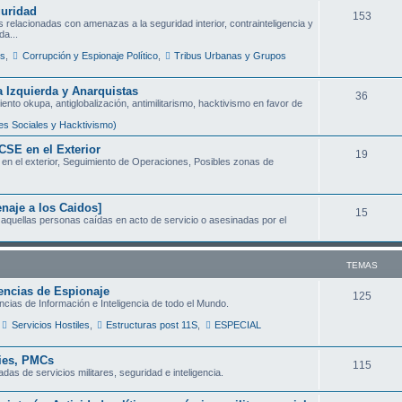
a
guridad
T
153
 relacionadas con amenazas a la seguridad interior, contrainteligencia y
s
da...
e
es
,
Corrupción y Espionaje Político
,
Tribus Urbanas y Grupos
m
a
 Izquierda y Anarquistas
T
36
ento okupa, antiglobalización, antimilitarismo, hacktivismo en favor de
s
e
s Sociales y Hacktivismo)
m
CSE en el Exterior
T
19
en el exterior, Seguimiento de Operaciones, Posibles zonas de
a
e
s
m
aje a los Caidos]
T
15
aquellas personas caídas en acto de servicio o asesinadas por el
a
e
s
m
TEMAS
a
encias de Espionaje
T
125
ncias de Información e Inteligencia de todo el Mundo.
s
e
Servicios Hostiles
,
Estructuras post 11S
,
ESPECIAL
m
nies, PMCs
T
115
a
as de servicios militares, seguridad e inteligencia.
e
s