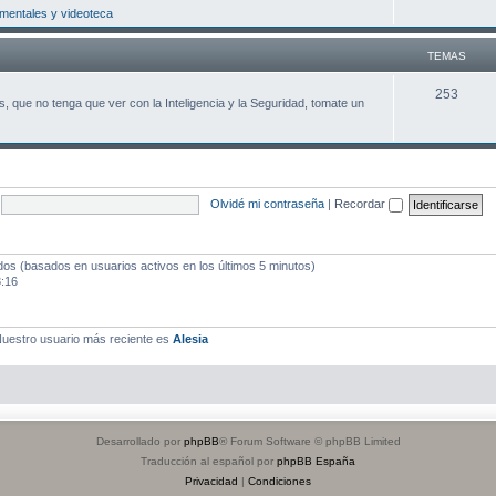
entales y videoteca
m
a
TEMAS
s
T
253
, que no tenga que ver con la Inteligencia y la Seguridad, tomate un
e
m
a
Olvidé mi contraseña
|
Recordar
s
ados (basados en usuarios activos en los últimos 5 minutos)
3:16
uestro usuario más reciente es
Alesia
Desarrollado por
phpBB
® Forum Software © phpBB Limited
Traducción al español por
phpBB España
Privacidad
|
Condiciones