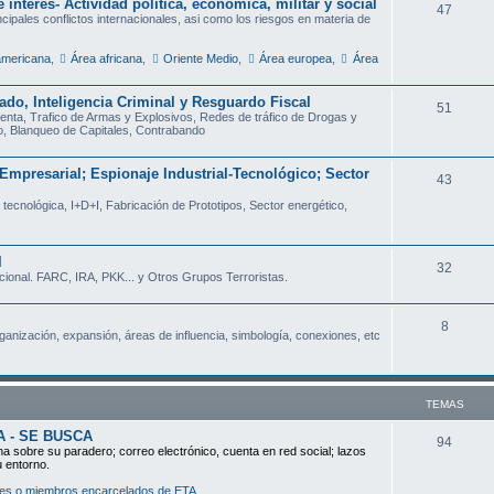
 interés- Actividad política, económica, militar y social
T
47
m
ncipales conflictos internacionales, asi como los riesgos en materia de
e
a
americana
,
Área africana
,
Oriente Medio
,
Área europea
,
Área
m
s
a
do, Inteligencia Criminal y Resguardo Fiscal
T
51
enta, Trafico de Armas y Explosivos, Redes de tráfico de Drogas y
s
o, Blanqueo de Capitales, Contrabando
e
m
Empresarial; Espionaje Industrial-Tecnológico; Sector
T
43
a
a tecnológica, I+D+I, Fabricación de Prototipos, Sector energético,
e
s
m
l
a
T
32
cional. FARC, IRA, PKK... y Otros Grupos Terroristas.
s
e
m
T
8
rganización, expansión, áreas de influencia, simbología, conexiones, etc
a
e
s
m
TEMAS
a
A - SE BUSCA
s
T
94
ha sobre su paradero; correo electrónico, cuenta en red social; lazos
u entorno.
e
dores o miembros encarcelados de ETA