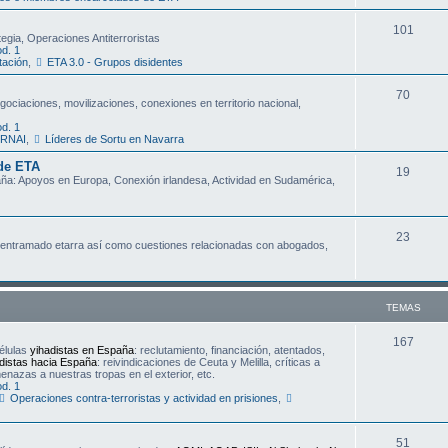
m
T
101
a
egia, Operaciones Antiterroristas
d. 1
e
s
tación
,
ETA 3.0 - Grupos disidentes
m
T
70
gociaciones, movilizaciones, conexiones en territorio nacional,
a
e
d. 1
s
ERNAI
,
Líderes de Sortu en Navarra
m
 de ETA
T
19
a
aña: Apoyos en Europa, Conexión irlandesa, Actividad en Sudamérica,
e
s
m
T
23
 al entramado etarra así como cuestiones relacionadas con abogados,
a
e
s
m
TEMAS
a
s
T
167
élulas
yihadistas en España
: reclutamiento, financiación, atentados,
distas hacia España
: reivindicaciones de Ceuta y Melilla, críticas a
e
nazas a nuestras tropas en el exterior, etc.
d. 1
m
Operaciones contra-terroristas y actividad en prisiones
,
a
T
51
s