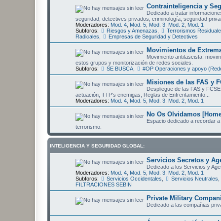
Contrainteligencia y Se
Dedicado a tratar informaciones
seguridad, detectives privados, criminología, seguridad priva
Moderadores:
Mod. 4
,
Mod. 5
,
Mod. 3
,
Mod. 2
,
Mod. 1
Subforos:
Riesgos y Amenazas
,
Terrorismos Residual
Radicales
,
Empresas de Seguridad y Detectives
Movimientos de Extrema
Movimiento antifascista, movimi
estos grupos y monitorización de redes sociales.
Subforos:
SE BUSCA
,
#OP Operaciones y apoyo (Rede
Misiones de las FAS y F
Despliegue de las FAS y FCSE 
actuación, TTP's enemigas, Reglas de Enfrentamiento...
Moderadores:
Mod. 4
,
Mod. 5
,
Mod. 3
,
Mod. 2
,
Mod. 1
No Os Olvidamos [Homen
Espacio dedicado a recordar a 
terrorismo.
INTELIGENCIA Y SEGURIDAD GLOBAL:
Servicios Secretos y Ag
Dedicado a los Servicios y Age
Moderadores:
Mod. 4
,
Mod. 5
,
Mod. 3
,
Mod. 2
,
Mod. 1
Subforos:
Servicios Occidentales
,
Servicios Neutrales
,
FILTRACIONES SEBIN
Private Military Compa
Dedicado a las compañias privad