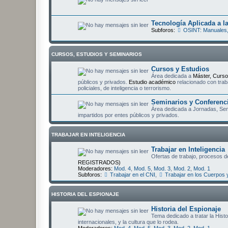
Tecnología Aplicada a la
Subforos:
OSINT: Manuales,
CURSOS, ESTUDIOS Y SEMINARIOS
Cursos y Estudios
Área dedicada a
Máster, Curso
públicos y privados.
Estudio académico
relacionado con trab
policiales, de inteligencia o terrorismo.
Seminarios y Conferenc
Área dedicada a Jornadas, Semi
impartidos por entes públicos y privados.
TRABAJAR EN INTELIGENCIA
Trabajar en Inteligencia
Ofertas de trabajo, procesos de
REGISTRADOS)
Moderadores:
Mod. 4
,
Mod. 5
,
Mod. 3
,
Mod. 2
,
Mod. 1
Subforos:
Trabajar en el CNI
,
Trabajar en los Cuerpos 
HISTORIA DEL ESPIONAJE
Historia del Espionaje
Tema dedicado a tratar la Hist
internacionales, y la cultura que lo rodea.