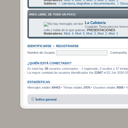
Moderadores:
Mod. 4
,
Mod. 5
,
Mod. 3
,
Mod. 2
,
Mod. 1
Subforos:
Literatura, biografías y documentación
,
Docum
AREA LIBRE, DE TODO UN POCO:
La Cafeteria
Cualquier Tema para los foreros
cafe y habla de lo que quieras.
PRESENTACIONES
Moderadores:
Mod. 4
,
Mod. 5
,
Mod. 3
,
Mod. 2
,
Mod. 1
IDENTIFICARSE
•
REGISTRARSE
Nombre de Usuario:
Contraseña:
¿QUIÉN ESTÁ CONECTADO?
En total hay
38
usuarios conectados :: 1 registrado, 0 ocultos y 37 invit
La mayor cantidad de usuarios identificados fue
21867
el 02 Jun 2026 0
ESTADÍSTICAS
Mensajes totales
69443
• Temas totales
2476
• Usuarios totales
9058
• N
Índice general