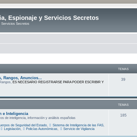
ia, Espionaje y Servicios Secretos
y Servicios Secretos
TEMAS
, Rangos, Anuncios...
T
39
 Rangos,
ES NECESARIO REGISTRARSE PARA PODER ESCRIBIR Y
e
m
a
TEMAS
s
 e Inteligencia
T
185
s de inteligencia, información y análisis españolas
e
erpos de Seguridad del Estado
,
Sistema de Inteligencia de las FAS
,
Legislación
,
Policías Autonómicas
,
Servicio de Vigilancia
m