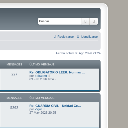
Buscar
Búsqueda avanza
Registrarse
Identificarse
Fecha actual 06 Ago 2026 21:24
MENSAJES
ÚLTIMO MENSAJE
Ú
Re: OBLIGATORIO LEER: Normas …
M
227
l
V
por
sebasmt
t
e
03 Feb 2026 18:45
e
i
r
m
ú
n
o
l
m
t
s
e
i
MENSAJES
ÚLTIMO MENSAJE
n
m
s
o
a
Ú
Re: GUARDIA CIVIL - Unidad Ce…
a
m
M
5262
l
V
por
Zigor
j
e
j
t
e
27 May 2026 20:25
e
n
e
i
r
s
e
m
ú
a
n
o
l
j
s
m
t
e