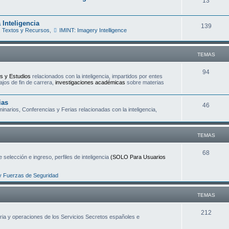
T
13
a
e
s
 Inteligencia
T
139
m
 Textos y Recursos
,
IMINT: Imagery Intelligence
e
a
m
s
TEMAS
a
T
94
s y Estudios
relacionados con la inteligencia, impartidos por entes
s
ajos de fin de carrera,
investigaciones académicas
sobre materias
e
m
ias
T
46
narios, Conferencias y Ferias relacionadas con la inteligencia,
a
e
s
m
TEMAS
a
T
68
 selección e ingreso, perfiles de inteligencia
(SOLO Para Usuarios
s
e
y Fuerzas de Seguridad
m
a
TEMAS
s
T
212
oria y operaciones de los Servicios Secretos españoles e
e