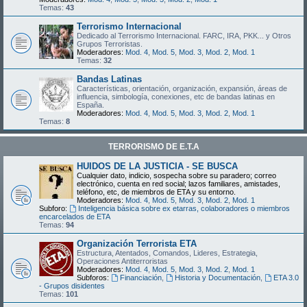
Temas:
43
Terrorismo Internacional
Dedicado al Terrorismo Internacional. FARC, IRA, PKK... y Otros
Grupos Terroristas.
Moderadores:
Mod. 4
,
Mod. 5
,
Mod. 3
,
Mod. 2
,
Mod. 1
Temas:
32
Bandas Latinas
Características, orientación, organización, expansión, áreas de
influencia, simbología, conexiones, etc de bandas latinas en
España.
Moderadores:
Mod. 4
,
Mod. 5
,
Mod. 3
,
Mod. 2
,
Mod. 1
Temas:
8
TERRORISMO DE E.T.A
HUIDOS DE LA JUSTICIA - SE BUSCA
Cualquier dato, indicio, sospecha sobre su paradero; correo
electrónico, cuenta en red social; lazos familiares, amistades,
teléfono, etc, de miembros de ETA y su entorno.
Moderadores:
Mod. 4
,
Mod. 5
,
Mod. 3
,
Mod. 2
,
Mod. 1
Subforo:
Inteligencia básica sobre ex etarras, colaboradores o miembros
encarcelados de ETA
Temas:
94
Organización Terrorista ETA
Estructura, Atentados, Comandos, Lideres, Estrategia,
Operaciones Antiterroristas
Moderadores:
Mod. 4
,
Mod. 5
,
Mod. 3
,
Mod. 2
,
Mod. 1
Subforos:
Financiación
,
Historia y Documentación
,
ETA 3.0
- Grupos disidentes
Temas:
101