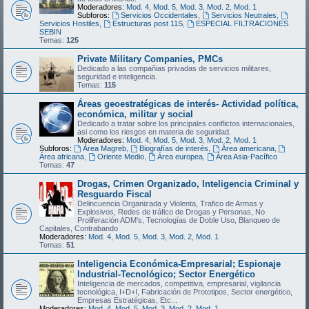
Moderadores:
Mod. 4
,
Mod. 5
,
Mod. 3
,
Mod. 2
,
Mod. 1
Subforos:
Servicios Occidentales
,
Servicios Neutrales
,
Servicios Hostiles
,
Estructuras post 11S
,
ESPECIAL FILTRACIONES
SEBIN
Temas:
125
Private Military Companies, PMCs
Dedicado a las compañias privadas de servicios militares,
seguridad e inteligencia.
Temas:
115
Áreas geoestratégicas de interés- Actividad política,
económica, militar y social
Dedicado a tratar sobre los principales conflictos internacionales,
asi como los riesgos en materia de seguridad.
Moderadores:
Mod. 4
,
Mod. 5
,
Mod. 3
,
Mod. 2
,
Mod. 1
Subforos:
Área Magreb
,
Biografías de interés
,
Área americana
,
Área africana
,
Oriente Medio
,
Área europea
,
Área Asia-Pacífico
Temas:
47
Drogas, Crimen Organizado, Inteligencia Criminal y
Resguardo Fiscal
Delincuencia Organizada y Violenta, Trafico de Armas y
Explosivos, Redes de tráfico de Drogas y Personas, No
Proliferación ADM's, Tecnologías de Doble Uso, Blanqueo de
Capitales, Contrabando
Moderadores:
Mod. 4
,
Mod. 5
,
Mod. 3
,
Mod. 2
,
Mod. 1
Temas:
51
Inteligencia Económica-Empresarial; Espionaje
Industrial-Tecnológico; Sector Energético
Inteligencia de mercados, competitiva, empresarial, vigilancia
tecnológica, I+D+I, Fabricación de Prototipos, Sector energético,
Empresas Estratégicas, Etc...
Moderadores:
Mod. 4
,
Mod. 5
,
Mod. 3
,
Mod. 2
,
Mod. 1