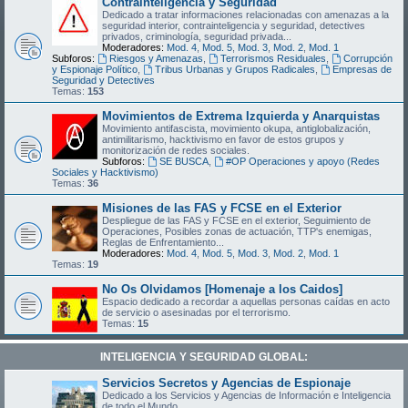
Contrainteligencia y Seguridad
Dedicado a tratar informaciones relacionadas con amenazas a la
seguridad interior, contrainteligencia y seguridad, detectives
privados, criminología, seguridad privada...
Moderadores:
Mod. 4
,
Mod. 5
,
Mod. 3
,
Mod. 2
,
Mod. 1
Subforos:
Riesgos y Amenazas
,
Terrorismos Residuales
,
Corrupción
y Espionaje Político
,
Tribus Urbanas y Grupos Radicales
,
Empresas de
Seguridad y Detectives
Temas:
153
Movimientos de Extrema Izquierda y Anarquistas
Movimiento antifascista, movimiento okupa, antiglobalización,
antimilitarismo, hacktivismo en favor de estos grupos y
monitorización de redes sociales.
Subforos:
SE BUSCA
,
#OP Operaciones y apoyo (Redes
Sociales y Hacktivismo)
Temas:
36
Misiones de las FAS y FCSE en el Exterior
Despliegue de las FAS y FCSE en el exterior, Seguimiento de
Operaciones, Posibles zonas de actuación, TTP's enemigas,
Reglas de Enfrentamiento...
Moderadores:
Mod. 4
,
Mod. 5
,
Mod. 3
,
Mod. 2
,
Mod. 1
Temas:
19
No Os Olvidamos [Homenaje a los Caidos]
Espacio dedicado a recordar a aquellas personas caídas en acto
de servicio o asesinadas por el terrorismo.
Temas:
15
INTELIGENCIA Y SEGURIDAD GLOBAL:
Servicios Secretos y Agencias de Espionaje
Dedicado a los Servicios y Agencias de Información e Inteligencia
de todo el Mundo.