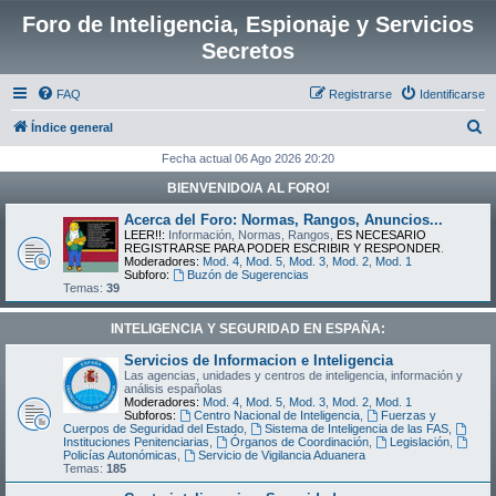
Foro de Inteligencia, Espionaje y Servicios
Secretos
FAQ
Registrarse
Identificarse
B
Índice general
u
Fecha actual 06 Ago 2026 20:20
s
BIENVENIDO/A AL FORO!
c
Acerca del Foro: Normas, Rangos, Anuncios...
a
LEER!!:
Información, Normas, Rangos,
ES NECESARIO
REGISTRARSE PARA PODER ESCRIBIR Y RESPONDER
.
r
Moderadores:
Mod. 4
,
Mod. 5
,
Mod. 3
,
Mod. 2
,
Mod. 1
Subforo:
Buzón de Sugerencias
Temas:
39
INTELIGENCIA Y SEGURIDAD EN ESPAÑA:
Servicios de Informacion e Inteligencia
Las agencias, unidades y centros de inteligencia, información y
análisis españolas
Moderadores:
Mod. 4
,
Mod. 5
,
Mod. 3
,
Mod. 2
,
Mod. 1
Subforos:
Centro Nacional de Inteligencia
,
Fuerzas y
Cuerpos de Seguridad del Estado
,
Sistema de Inteligencia de las FAS
,
Instituciones Penitenciarias
,
Órganos de Coordinación
,
Legislación
,
Policías Autonómicas
,
Servicio de Vigilancia Aduanera
Temas:
185