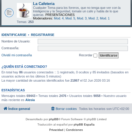
La Cafeteria
Cualquier Tema para los foreros, que no tenga que ver con la
Inteligencia y la Seguridad, tomate un cafe y habla de lo que
quieras.
PRESENTACIONES
Moderadores:
Mod. 4
,
Mod. 5
,
Mod. 3
,
Mod. 2
,
Mod. 1
Temas:
253
IDENTIFICARSE
•
REGISTRARSE
Nombre de Usuario:
Contraseña:
Olvidé mi contraseña
Recordar
¿QUIÉN ESTÁ CONECTADO?
En total hay
86
usuarios conectados :: 1 registrado, 0 ocultos y 85 invitados (basados en
usuarios activos en los últimos 5 minutos)
La mayor cantidad de usuarios identificados fue
21867
el 02 Jun 2026 03:16
ESTADÍSTICAS
Mensajes totales
69443
• Temas totales
2476
• Usuarios totales
9058
• Nuestro usuario
más reciente es
Alesia
Índice general
Borrar cookies
Todos los horarios son
UTC+02:00
Desarrollado por
phpBB
® Forum Software © phpBB Limited
Traducción al español por
phpBB España
Privacidad
|
Condiciones