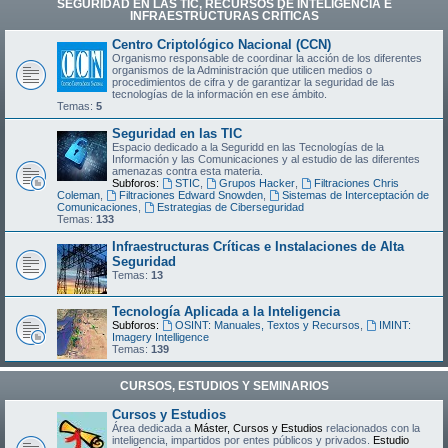
SEGURIDAD EN LAS TIC, RECURSOS DE INTELIGENCIA E
INFRAESTRUCTURAS CRÍTICAS
Centro Criptológico Nacional (CCN)
Organismo responsable de coordinar la acción de los diferentes
organismos de la Administración que utilicen medios o
procedimientos de cifra y de garantizar la seguridad de las
tecnologías de la información en ese ámbito.
Temas:
5
Seguridad en las TIC
Espacio dedicado a la Seguridd en las Tecnologías de la
Información y las Comunicaciones y al estudio de las diferentes
amenazas contra esta materia.
Subforos:
STIC
,
Grupos Hacker
,
Filtraciones Chris
Coleman
,
Filtraciones Edward Snowden
,
Sistemas de Interceptación de
Comunicaciones
,
Estrategias de Ciberseguridad
Temas:
133
Infraestructuras Críticas e Instalaciones de Alta
Seguridad
Temas:
13
Tecnología Aplicada a la Inteligencia
Subforos:
OSINT: Manuales, Textos y Recursos
,
IMINT:
Imagery Intelligence
Temas:
139
CURSOS, ESTUDIOS Y SEMINARIOS
Cursos y Estudios
Área dedicada a
Máster, Cursos y Estudios
relacionados con la
inteligencia, impartidos por entes públicos y privados.
Estudio