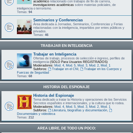
académico
relacionado con trabajos de fin de carrera,
investigaciones académicas
sobre materias policiales, de
inteligencia o terrorismo.
Temas:
94
Seminarios y Conferencias
Área dedicada a Jornadas, Seminarios, Conferencias y Ferias
relacionadas con la inteligencia, impartidos por entes públicos y
privados.
Temas:
46
TRABAJAR EN INTELIGENCIA
Trabajar en Inteligencia
Ofertas de trabajo, procesos de selección e ingreso, perfiles de
inteligencia
(SOLO Para Usuarios REGISTRADOS)
Moderadores:
Mod. 4
,
Mod. 5
,
Mod. 3
,
Mod. 2
,
Mod. 1
Subforos:
Trabajar en el CNI
,
Trabajar en los Cuerpos y
Fuerzas de Seguridad
Temas:
68
HISTORIA DEL ESPIONAJE
Historia del Espionaje
Tema dedicado a tratar la Historia y operaciones de los Servicios
Secretos españoles e internacionales, y la cultura que lo rodea.
Moderadores:
Mod. 4
,
Mod. 5
,
Mod. 3
,
Mod. 2
,
Mod. 1
Subforos:
Literatura, biografías y documentación
,
Documentales y videoteca
Temas:
212
AREA LIBRE, DE TODO UN POCO: