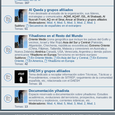
Temas:
167
Al Qaeda y grupos afiliados
Foro destinado al estudio de la organización, sus líderes,
estrategias y comunicados.
AQMI, AQAP, ISIL, Al Shabaab, Al
Nusrah Front, AQ en el Sinai, Ansar al Sharia y grupos afiliados
Moderadores:
Mod. 4
,
Mod. 5
,
Mod. 3
,
Mod. 2
,
Mod. 1
Subforo:
Secuestros de españoles en el extranjero
Temas:
51
Yihadismo en el Resto del Mundo
Oriente Medio
(zona geográfica que incluye los países del Golfo y
vecinos, Israel y Mar Rojo)
Asia del Sur y Central
(Pakistán,
Afganistán, Chechenia, repúblicas exsoviéticas)
Extremo Oriente
(China, Filipinas, Tailandia, Malasia y conexiones en Australia y
Nueva Zelanda)
América
Canadá, USA, Venezuela, Argentina y demás países
americanos
Yihadismo en Europa
Terrorismo en territorio europeo
Subforos:
En Oriente Medio
,
En Asia del Sur y Central
,
En Extremo
Oriente
,
En America
,
Yihadismo en Europa
Temas:
42
DAESH y grupos afiliados
Tema dedicado a recopilar información sobre Técnicas, Tácticas y
Procedimientos; creación de SITREP; seguimiento de la comunidad
española, etc, relacionada con el DAESH
Temas:
15
Documentación yihadista
Espacio reservado a documentación sobre yihadismo: Estudios
académicos, evoluciones del terrorismo, prospectiva, manuales de
terrorismo y explosivos, corrientes islámicas, etc.
Moderadores:
Mod. 4
,
Mod. 5
,
Mod. 3
,
Mod. 2
,
Mod. 1
Temas:
13