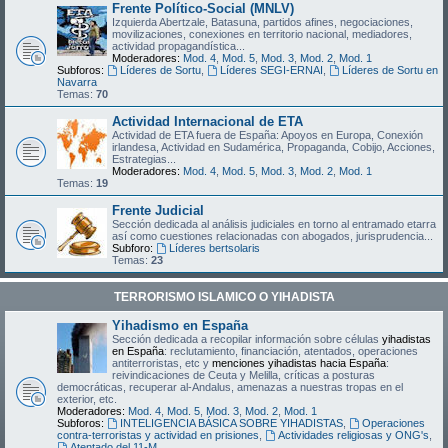
Frente Político-Social (MNLV)
Izquierda Abertzale, Batasuna, partidos afines, negociaciones,
movilizaciones, conexiones en territorio nacional, mediadores,
actividad propagandística...
Moderadores:
Mod. 4
,
Mod. 5
,
Mod. 3
,
Mod. 2
,
Mod. 1
Subforos:
Líderes de Sortu
,
Líderes SEGI-ERNAI
,
Líderes de Sortu en
Navarra
Temas:
70
Actividad Internacional de ETA
Actividad de ETA fuera de España: Apoyos en Europa, Conexión
irlandesa, Actividad en Sudamérica, Propaganda, Cobijo, Acciones,
Estrategias...
Moderadores:
Mod. 4
,
Mod. 5
,
Mod. 3
,
Mod. 2
,
Mod. 1
Temas:
19
Frente Judicial
Sección dedicada al análisis judiciales en torno al entramado etarra
así como cuestiones relacionadas con abogados, jurisprudencia...
Subforo:
Líderes bertsolaris
Temas:
23
TERRORISMO ISLAMICO O YIHADISTA
Yihadismo en España
Sección dedicada a recopilar información sobre células
yihadistas
en España
: reclutamiento, financiación, atentados, operaciones
antiterroristas, etc y
menciones yihadistas hacia España
:
reivindicaciones de Ceuta y Melilla, críticas a posturas
democráticas, recuperar al-Andalus, amenazas a nuestras tropas en el
exterior, etc.
Moderadores:
Mod. 4
,
Mod. 5
,
Mod. 3
,
Mod. 2
,
Mod. 1
Subforos:
INTELIGENCIA BÁSICA SOBRE YIHADISTAS
,
Operaciones
contra-terroristas y actividad en prisiones
,
Actividades religiosas y ONG's
,
Atentado del 11-M