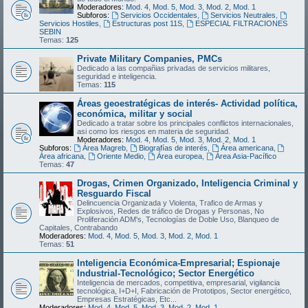
Moderadores:
Mod. 4
,
Mod. 5
,
Mod. 3
,
Mod. 2
,
Mod. 1
Subforos:
Servicios Occidentales
,
Servicios Neutrales
,
Servicios Hostiles
,
Estructuras post 11S
,
ESPECIAL FILTRACIONES
SEBIN
Temas:
125
Private Military Companies, PMCs
Dedicado a las compañias privadas de servicios militares,
seguridad e inteligencia.
Temas:
115
Áreas geoestratégicas de interés- Actividad política,
económica, militar y social
Dedicado a tratar sobre los principales conflictos internacionales,
asi como los riesgos en materia de seguridad.
Moderadores:
Mod. 4
,
Mod. 5
,
Mod. 3
,
Mod. 2
,
Mod. 1
Subforos:
Área Magreb
,
Biografías de interés
,
Área americana
,
Área africana
,
Oriente Medio
,
Área europea
,
Área Asia-Pacífico
Temas:
47
Drogas, Crimen Organizado, Inteligencia Criminal y
Resguardo Fiscal
Delincuencia Organizada y Violenta, Trafico de Armas y
Explosivos, Redes de tráfico de Drogas y Personas, No
Proliferación ADM's, Tecnologías de Doble Uso, Blanqueo de
Capitales, Contrabando
Moderadores:
Mod. 4
,
Mod. 5
,
Mod. 3
,
Mod. 2
,
Mod. 1
Temas:
51
Inteligencia Económica-Empresarial; Espionaje
Industrial-Tecnológico; Sector Energético
Inteligencia de mercados, competitiva, empresarial, vigilancia
tecnológica, I+D+I, Fabricación de Prototipos, Sector energético,
Empresas Estratégicas, Etc...
Moderadores:
Mod. 4
,
Mod. 5
,
Mod. 3
,
Mod. 2
,
Mod. 1