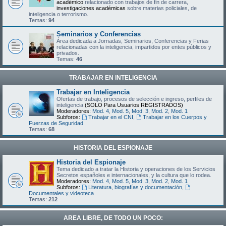
académico
relacionado con trabajos de fin de carrera,
investigaciones académicas
sobre materias policiales, de
inteligencia o terrorismo.
Temas:
94
Seminarios y Conferencias
Área dedicada a Jornadas, Seminarios, Conferencias y Ferias
relacionadas con la inteligencia, impartidos por entes públicos y
privados.
Temas:
46
TRABAJAR EN INTELIGENCIA
Trabajar en Inteligencia
Ofertas de trabajo, procesos de selección e ingreso, perfiles de
inteligencia
(SOLO Para Usuarios REGISTRADOS)
Moderadores:
Mod. 4
,
Mod. 5
,
Mod. 3
,
Mod. 2
,
Mod. 1
Subforos:
Trabajar en el CNI
,
Trabajar en los Cuerpos y
Fuerzas de Seguridad
Temas:
68
HISTORIA DEL ESPIONAJE
Historia del Espionaje
Tema dedicado a tratar la Historia y operaciones de los Servicios
Secretos españoles e internacionales, y la cultura que lo rodea.
Moderadores:
Mod. 4
,
Mod. 5
,
Mod. 3
,
Mod. 2
,
Mod. 1
Subforos:
Literatura, biografías y documentación
,
Documentales y videoteca
Temas:
212
AREA LIBRE, DE TODO UN POCO: