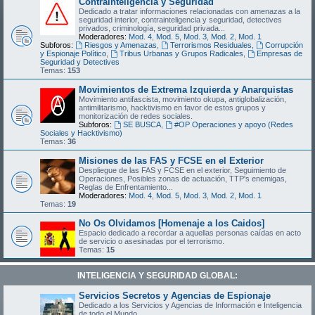
Contrainteligencia y Seguridad
Dedicado a tratar informaciones relacionadas con amenazas a la
seguridad interior, contrainteligencia y seguridad, detectives
privados, criminología, seguridad privada...
Moderadores:
Mod. 4
,
Mod. 5
,
Mod. 3
,
Mod. 2
,
Mod. 1
Subforos:
Riesgos y Amenazas
,
Terrorismos Residuales
,
Corrupción
y Espionaje Político
,
Tribus Urbanas y Grupos Radicales
,
Empresas de
Seguridad y Detectives
Temas:
153
Movimientos de Extrema Izquierda y Anarquistas
Movimiento antifascista, movimiento okupa, antiglobalización,
antimilitarismo, hacktivismo en favor de estos grupos y
monitorización de redes sociales.
Subforos:
SE BUSCA
,
#OP Operaciones y apoyo (Redes
Sociales y Hacktivismo)
Temas:
36
Misiones de las FAS y FCSE en el Exterior
Despliegue de las FAS y FCSE en el exterior, Seguimiento de
Operaciones, Posibles zonas de actuación, TTP's enemigas,
Reglas de Enfrentamiento...
Moderadores:
Mod. 4
,
Mod. 5
,
Mod. 3
,
Mod. 2
,
Mod. 1
Temas:
19
No Os Olvidamos [Homenaje a los Caidos]
Espacio dedicado a recordar a aquellas personas caídas en acto
de servicio o asesinadas por el terrorismo.
Temas:
15
INTELIGENCIA Y SEGURIDAD GLOBAL:
Servicios Secretos y Agencias de Espionaje
Dedicado a los Servicios y Agencias de Información e Inteligencia
de todo el Mundo.