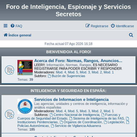
Foro de Inteligencia, Espionaje y Servicios
Secretos
FAQ
Registrarse
Identificarse
B
Índice general
u
Fecha actual 07 Ago 2026 16:18
s
BIENVENIDO/A AL FORO!
c
Acerca del Foro: Normas, Rangos, Anuncios...
a
LEER!!:
Información, Normas, Rangos,
ES NECESARIO
REGISTRARSE PARA PODER ESCRIBIR Y RESPONDER
.
r
Moderadores:
Mod. 4
,
Mod. 5
,
Mod. 3
,
Mod. 2
,
Mod. 1
Subforo:
Buzón de Sugerencias
Temas:
39
INTELIGENCIA Y SEGURIDAD EN ESPAÑA:
Servicios de Informacion e Inteligencia
Las agencias, unidades y centros de inteligencia, información y
análisis españolas
Moderadores:
Mod. 4
,
Mod. 5
,
Mod. 3
,
Mod. 2
,
Mod. 1
Subforos:
Centro Nacional de Inteligencia
,
Fuerzas y
Cuerpos de Seguridad del Estado
,
Sistema de Inteligencia de las FAS
,
Instituciones Penitenciarias
,
Órganos de Coordinación
,
Legislación
,
Policías Autonómicas
,
Servicio de Vigilancia Aduanera
Temas:
185