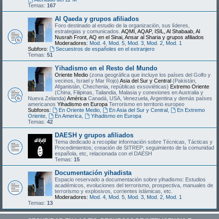
Temas:
167
Al Qaeda y grupos afiliados
Foro destinado al estudio de la organización, sus líderes,
estrategias y comunicados.
AQMI, AQAP, ISIL, Al Shabaab, Al
Nusrah Front, AQ en el Sinai, Ansar al Sharia y grupos afiliados
Moderadores:
Mod. 4
,
Mod. 5
,
Mod. 3
,
Mod. 2
,
Mod. 1
Subforo:
Secuestros de españoles en el extranjero
Temas:
51
Yihadismo en el Resto del Mundo
Oriente Medio
(zona geográfica que incluye los países del Golfo y
vecinos, Israel y Mar Rojo)
Asia del Sur y Central
(Pakistán,
Afganistán, Chechenia, repúblicas exsoviéticas)
Extremo Oriente
(China, Filipinas, Tailandia, Malasia y conexiones en Australia y
Nueva Zelanda)
América
Canadá, USA, Venezuela, Argentina y demás países
americanos
Yihadismo en Europa
Terrorismo en territorio europeo
Subforos:
En Oriente Medio
,
En Asia del Sur y Central
,
En Extremo
Oriente
,
En America
,
Yihadismo en Europa
Temas:
42
DAESH y grupos afiliados
Tema dedicado a recopilar información sobre Técnicas, Tácticas y
Procedimientos; creación de SITREP; seguimiento de la comunidad
española, etc, relacionada con el DAESH
Temas:
15
Documentación yihadista
Espacio reservado a documentación sobre yihadismo: Estudios
académicos, evoluciones del terrorismo, prospectiva, manuales de
terrorismo y explosivos, corrientes islámicas, etc.
Moderadores:
Mod. 4
,
Mod. 5
,
Mod. 3
,
Mod. 2
,
Mod. 1
Temas:
13