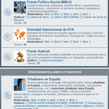
Frente Político-Social (MNLV)
Izquierda Abertzale, Batasuna, partidos afines, negociaciones,
movilizaciones, conexiones en territorio nacional, mediadores,
actividad propagandística...
Moderadores:
Mod. 4
,
Mod. 5
,
Mod. 3
,
Mod. 2
,
Mod. 1
Subforos:
Líderes de Sortu
,
Líderes SEGI-ERNAI
,
Líderes de Sortu en
Navarra
Temas:
70
Actividad Internacional de ETA
Actividad de ETA fuera de España: Apoyos en Europa, Conexión
irlandesa, Actividad en Sudamérica, Propaganda, Cobijo, Acciones,
Estrategias...
Moderadores:
Mod. 4
,
Mod. 5
,
Mod. 3
,
Mod. 2
,
Mod. 1
Temas:
19
Frente Judicial
Sección dedicada al análisis judiciales en torno al entramado etarra
así como cuestiones relacionadas con abogados, jurisprudencia...
Subforo:
Líderes bertsolaris
Temas:
23
TERRORISMO ISLAMICO O YIHADISTA
Yihadismo en España
Sección dedicada a recopilar información sobre células
yihadistas
en España
: reclutamiento, financiación, atentados, operaciones
antiterroristas, etc y
menciones yihadistas hacia España
:
reivindicaciones de Ceuta y Melilla, críticas a posturas
democráticas, recuperar al-Andalus, amenazas a nuestras tropas en el
exterior, etc.
Moderadores:
Mod. 4
,
Mod. 5
,
Mod. 3
,
Mod. 2
,
Mod. 1
Subforos:
INTELIGENCIA BÁSICA SOBRE YIHADISTAS
,
Operaciones
contra-terroristas y actividad en prisiones
,
Actividades religiosas y ONG's
,
Atentado del 11-M