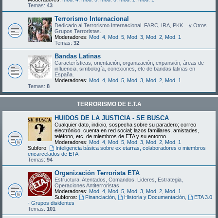
Temas:
43
Terrorismo Internacional
Dedicado al Terrorismo Internacional. FARC, IRA, PKK... y Otros
Grupos Terroristas.
Moderadores:
Mod. 4
,
Mod. 5
,
Mod. 3
,
Mod. 2
,
Mod. 1
Temas:
32
Bandas Latinas
Características, orientación, organización, expansión, áreas de
influencia, simbología, conexiones, etc de bandas latinas en
España.
Moderadores:
Mod. 4
,
Mod. 5
,
Mod. 3
,
Mod. 2
,
Mod. 1
Temas:
8
TERRORISMO DE E.T.A
HUIDOS DE LA JUSTICIA - SE BUSCA
Cualquier dato, indicio, sospecha sobre su paradero; correo
electrónico, cuenta en red social; lazos familiares, amistades,
teléfono, etc, de miembros de ETA y su entorno.
Moderadores:
Mod. 4
,
Mod. 5
,
Mod. 3
,
Mod. 2
,
Mod. 1
Subforo:
Inteligencia básica sobre ex etarras, colaboradores o miembros
encarcelados de ETA
Temas:
94
Organización Terrorista ETA
Estructura, Atentados, Comandos, Lideres, Estrategia,
Operaciones Antiterroristas
Moderadores:
Mod. 4
,
Mod. 5
,
Mod. 3
,
Mod. 2
,
Mod. 1
Subforos:
Financiación
,
Historia y Documentación
,
ETA 3.0
- Grupos disidentes
Temas:
101