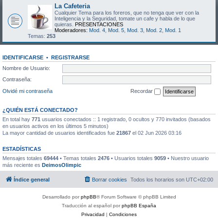
La Cafeteria
Cualquier Tema para los foreros, que no tenga que ver con la
Inteligencia y la Seguridad, tomate un cafe y habla de lo que
quieras.
PRESENTACIONES
Moderadores:
Mod. 4
,
Mod. 5
,
Mod. 3
,
Mod. 2
,
Mod. 1
Temas:
253
IDENTIFICARSE
•
REGISTRARSE
Nombre de Usuario:
Contraseña:
Olvidé mi contraseña
Recordar
¿QUIÉN ESTÁ CONECTADO?
En total hay
771
usuarios conectados :: 1 registrado, 0 ocultos y 770 invitados (basados
en usuarios activos en los últimos 5 minutos)
La mayor cantidad de usuarios identificados fue
21867
el 02 Jun 2026 03:16
ESTADÍSTICAS
Mensajes totales
69444
• Temas totales
2476
• Usuarios totales
9059
• Nuestro usuario
más reciente es
DeimosOlimpic
Índice general
Borrar cookies
Todos los horarios son
UTC+02:00
Desarrollado por
phpBB
® Forum Software © phpBB Limited
Traducción al español por
phpBB España
Privacidad
|
Condiciones