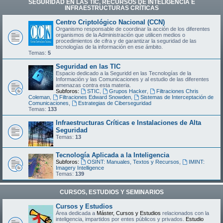
SEGURIDAD EN LAS TIC, RECURSOS DE INTELIGENCIA E
INFRAESTRUCTURAS CRÍTICAS
Centro Criptológico Nacional (CCN)
Organismo responsable de coordinar la acción de los diferentes
organismos de la Administración que utilicen medios o
procedimientos de cifra y de garantizar la seguridad de las
tecnologías de la información en ese ámbito.
Temas:
5
Seguridad en las TIC
Espacio dedicado a la Seguridd en las Tecnologías de la
Información y las Comunicaciones y al estudio de las diferentes
amenazas contra esta materia.
Subforos:
STIC
,
Grupos Hacker
,
Filtraciones Chris
Coleman
,
Filtraciones Edward Snowden
,
Sistemas de Interceptación de
Comunicaciones
,
Estrategias de Ciberseguridad
Temas:
133
Infraestructuras Críticas e Instalaciones de Alta
Seguridad
Temas:
13
Tecnología Aplicada a la Inteligencia
Subforos:
OSINT: Manuales, Textos y Recursos
,
IMINT:
Imagery Intelligence
Temas:
139
CURSOS, ESTUDIOS Y SEMINARIOS
Cursos y Estudios
Área dedicada a
Máster, Cursos y Estudios
relacionados con la
inteligencia, impartidos por entes públicos y privados.
Estudio