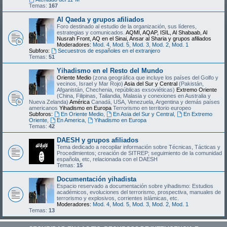
Temas:
167
Al Qaeda y grupos afiliados
Foro destinado al estudio de la organización, sus líderes,
estrategias y comunicados.
AQMI, AQAP, ISIL, Al Shabaab, Al
Nusrah Front, AQ en el Sinai, Ansar al Sharia y grupos afiliados
Moderadores:
Mod. 4
,
Mod. 5
,
Mod. 3
,
Mod. 2
,
Mod. 1
Subforo:
Secuestros de españoles en el extranjero
Temas:
51
Yihadismo en el Resto del Mundo
Oriente Medio
(zona geográfica que incluye los países del Golfo y
vecinos, Israel y Mar Rojo)
Asia del Sur y Central
(Pakistán,
Afganistán, Chechenia, repúblicas exsoviéticas)
Extremo Oriente
(China, Filipinas, Tailandia, Malasia y conexiones en Australia y
Nueva Zelanda)
América
Canadá, USA, Venezuela, Argentina y demás países
americanos
Yihadismo en Europa
Terrorismo en territorio europeo
Subforos:
En Oriente Medio
,
En Asia del Sur y Central
,
En Extremo
Oriente
,
En America
,
Yihadismo en Europa
Temas:
42
DAESH y grupos afiliados
Tema dedicado a recopilar información sobre Técnicas, Tácticas y
Procedimientos; creación de SITREP; seguimiento de la comunidad
española, etc, relacionada con el DAESH
Temas:
15
Documentación yihadista
Espacio reservado a documentación sobre yihadismo: Estudios
académicos, evoluciones del terrorismo, prospectiva, manuales de
terrorismo y explosivos, corrientes islámicas, etc.
Moderadores:
Mod. 4
,
Mod. 5
,
Mod. 3
,
Mod. 2
,
Mod. 1
Temas:
13