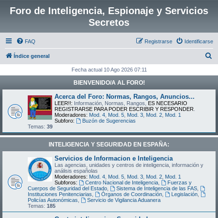
Foro de Inteligencia, Espionaje y Servicios
Secretos
FAQ
Registrarse
Identificarse
B
Índice general
u
Fecha actual 10 Ago 2026 07:11
s
BIENVENIDO/A AL FORO!
c
Acerca del Foro: Normas, Rangos, Anuncios...
a
LEER!!:
Información, Normas, Rangos,
ES NECESARIO
REGISTRARSE PARA PODER ESCRIBIR Y RESPONDER
.
r
Moderadores:
Mod. 4
,
Mod. 5
,
Mod. 3
,
Mod. 2
,
Mod. 1
Subforo:
Buzón de Sugerencias
Temas:
39
INTELIGENCIA Y SEGURIDAD EN ESPAÑA:
Servicios de Informacion e Inteligencia
Las agencias, unidades y centros de inteligencia, información y
análisis españolas
Moderadores:
Mod. 4
,
Mod. 5
,
Mod. 3
,
Mod. 2
,
Mod. 1
Subforos:
Centro Nacional de Inteligencia
,
Fuerzas y
Cuerpos de Seguridad del Estado
,
Sistema de Inteligencia de las FAS
,
Instituciones Penitenciarias
,
Órganos de Coordinación
,
Legislación
,
Policías Autonómicas
,
Servicio de Vigilancia Aduanera
Temas:
185