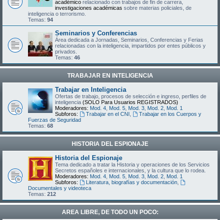
académico
relacionado con trabajos de fin de carrera,
investigaciones académicas
sobre materias policiales, de
inteligencia o terrorismo.
Temas:
94
Seminarios y Conferencias
Área dedicada a Jornadas, Seminarios, Conferencias y Ferias
relacionadas con la inteligencia, impartidos por entes públicos y
privados.
Temas:
46
TRABAJAR EN INTELIGENCIA
Trabajar en Inteligencia
Ofertas de trabajo, procesos de selección e ingreso, perfiles de
inteligencia
(SOLO Para Usuarios REGISTRADOS)
Moderadores:
Mod. 4
,
Mod. 5
,
Mod. 3
,
Mod. 2
,
Mod. 1
Subforos:
Trabajar en el CNI
,
Trabajar en los Cuerpos y
Fuerzas de Seguridad
Temas:
68
HISTORIA DEL ESPIONAJE
Historia del Espionaje
Tema dedicado a tratar la Historia y operaciones de los Servicios
Secretos españoles e internacionales, y la cultura que lo rodea.
Moderadores:
Mod. 4
,
Mod. 5
,
Mod. 3
,
Mod. 2
,
Mod. 1
Subforos:
Literatura, biografías y documentación
,
Documentales y videoteca
Temas:
212
AREA LIBRE, DE TODO UN POCO: