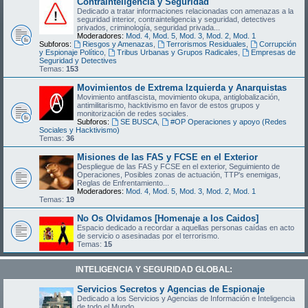
Contrainteligencia y Seguridad
Dedicado a tratar informaciones relacionadas con amenazas a la
seguridad interior, contrainteligencia y seguridad, detectives
privados, criminología, seguridad privada...
Moderadores:
Mod. 4
,
Mod. 5
,
Mod. 3
,
Mod. 2
,
Mod. 1
Subforos:
Riesgos y Amenazas
,
Terrorismos Residuales
,
Corrupción
y Espionaje Político
,
Tribus Urbanas y Grupos Radicales
,
Empresas de
Seguridad y Detectives
Temas:
153
Movimientos de Extrema Izquierda y Anarquistas
Movimiento antifascista, movimiento okupa, antiglobalización,
antimilitarismo, hacktivismo en favor de estos grupos y
monitorización de redes sociales.
Subforos:
SE BUSCA
,
#OP Operaciones y apoyo (Redes
Sociales y Hacktivismo)
Temas:
36
Misiones de las FAS y FCSE en el Exterior
Despliegue de las FAS y FCSE en el exterior, Seguimiento de
Operaciones, Posibles zonas de actuación, TTP's enemigas,
Reglas de Enfrentamiento...
Moderadores:
Mod. 4
,
Mod. 5
,
Mod. 3
,
Mod. 2
,
Mod. 1
Temas:
19
No Os Olvidamos [Homenaje a los Caidos]
Espacio dedicado a recordar a aquellas personas caídas en acto
de servicio o asesinadas por el terrorismo.
Temas:
15
INTELIGENCIA Y SEGURIDAD GLOBAL:
Servicios Secretos y Agencias de Espionaje
Dedicado a los Servicios y Agencias de Información e Inteligencia
de todo el Mundo.