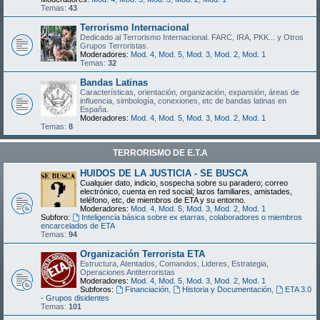
Temas:
43
Terrorismo Internacional
Dedicado al Terrorismo Internacional. FARC, IRA, PKK... y Otros
Grupos Terroristas.
Moderadores:
Mod. 4
,
Mod. 5
,
Mod. 3
,
Mod. 2
,
Mod. 1
Temas:
32
Bandas Latinas
Características, orientación, organización, expansión, áreas de
influencia, simbología, conexiones, etc de bandas latinas en
España.
Moderadores:
Mod. 4
,
Mod. 5
,
Mod. 3
,
Mod. 2
,
Mod. 1
Temas:
8
TERRORISMO DE E.T.A
HUIDOS DE LA JUSTICIA - SE BUSCA
Cualquier dato, indicio, sospecha sobre su paradero; correo
electrónico, cuenta en red social; lazos familiares, amistades,
teléfono, etc, de miembros de ETA y su entorno.
Moderadores:
Mod. 4
,
Mod. 5
,
Mod. 3
,
Mod. 2
,
Mod. 1
Subforo:
Inteligencia básica sobre ex etarras, colaboradores o miembros
encarcelados de ETA
Temas:
94
Organización Terrorista ETA
Estructura, Atentados, Comandos, Lideres, Estrategia,
Operaciones Antiterroristas
Moderadores:
Mod. 4
,
Mod. 5
,
Mod. 3
,
Mod. 2
,
Mod. 1
Subforos:
Financiación
,
Historia y Documentación
,
ETA 3.0
- Grupos disidentes
Temas:
101