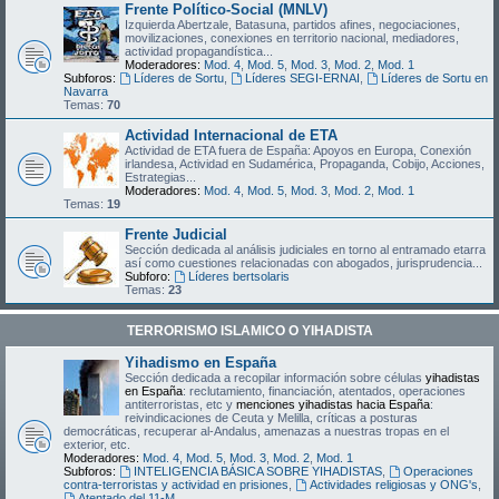
Frente Político-Social (MNLV)
Izquierda Abertzale, Batasuna, partidos afines, negociaciones,
movilizaciones, conexiones en territorio nacional, mediadores,
actividad propagandística...
Moderadores:
Mod. 4
,
Mod. 5
,
Mod. 3
,
Mod. 2
,
Mod. 1
Subforos:
Líderes de Sortu
,
Líderes SEGI-ERNAI
,
Líderes de Sortu en
Navarra
Temas:
70
Actividad Internacional de ETA
Actividad de ETA fuera de España: Apoyos en Europa, Conexión
irlandesa, Actividad en Sudamérica, Propaganda, Cobijo, Acciones,
Estrategias...
Moderadores:
Mod. 4
,
Mod. 5
,
Mod. 3
,
Mod. 2
,
Mod. 1
Temas:
19
Frente Judicial
Sección dedicada al análisis judiciales en torno al entramado etarra
así como cuestiones relacionadas con abogados, jurisprudencia...
Subforo:
Líderes bertsolaris
Temas:
23
TERRORISMO ISLAMICO O YIHADISTA
Yihadismo en España
Sección dedicada a recopilar información sobre células
yihadistas
en España
: reclutamiento, financiación, atentados, operaciones
antiterroristas, etc y
menciones yihadistas hacia España
:
reivindicaciones de Ceuta y Melilla, críticas a posturas
democráticas, recuperar al-Andalus, amenazas a nuestras tropas en el
exterior, etc.
Moderadores:
Mod. 4
,
Mod. 5
,
Mod. 3
,
Mod. 2
,
Mod. 1
Subforos:
INTELIGENCIA BÁSICA SOBRE YIHADISTAS
,
Operaciones
contra-terroristas y actividad en prisiones
,
Actividades religiosas y ONG's
,
Atentado del 11-M