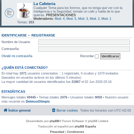
La Cafeteria
Cualquier Tema para los foreros, que no tenga que ver con la
Inteligencia y la Seguridad, tomate un cafe y habla de lo que
quieras.
PRESENTACIONES
Moderadores:
Mod. 4
,
Mod. 5
,
Mod. 3
,
Mod. 2
,
Mod. 1
Temas:
253
IDENTIFICARSE
•
REGISTRARSE
Nombre de Usuario:
Contraseña:
Olvidé mi contraseña
Recordar
¿QUIÉN ESTÁ CONECTADO?
En total hay
1071
usuarios conectados :: 1 registrado, 0 ocultos y 1070 invitados
(basados en usuarios activos en los últimos 5 minutos)
La mayor cantidad de usuarios identificados fue
21867
el 02 Jun 2026 03:16
ESTADÍSTICAS
Mensajes totales
69445
• Temas totales
2476
• Usuarios totales
9059
• Nuestro usuario
más reciente es
DeimosOlimpic
Índice general
Borrar cookies
Todos los horarios son
UTC+02:00
Desarrollado por
phpBB
® Forum Software © phpBB Limited
Traducción al español por
phpBB España
Privacidad
|
Condiciones