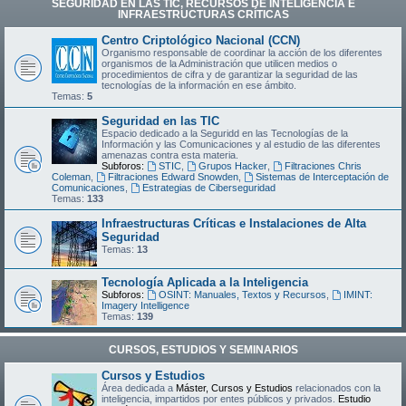
SEGURIDAD EN LAS TIC, RECURSOS DE INTELIGENCIA E
INFRAESTRUCTURAS CRÍTICAS
Centro Criptológico Nacional (CCN)
Organismo responsable de coordinar la acción de los diferentes
organismos de la Administración que utilicen medios o
procedimientos de cifra y de garantizar la seguridad de las
tecnologías de la información en ese ámbito.
Temas:
5
Seguridad en las TIC
Espacio dedicado a la Seguridd en las Tecnologías de la
Información y las Comunicaciones y al estudio de las diferentes
amenazas contra esta materia.
Subforos:
STIC
,
Grupos Hacker
,
Filtraciones Chris
Coleman
,
Filtraciones Edward Snowden
,
Sistemas de Interceptación de
Comunicaciones
,
Estrategias de Ciberseguridad
Temas:
133
Infraestructuras Críticas e Instalaciones de Alta
Seguridad
Temas:
13
Tecnología Aplicada a la Inteligencia
Subforos:
OSINT: Manuales, Textos y Recursos
,
IMINT:
Imagery Intelligence
Temas:
139
CURSOS, ESTUDIOS Y SEMINARIOS
Cursos y Estudios
Área dedicada a
Máster, Cursos y Estudios
relacionados con la
inteligencia, impartidos por entes públicos y privados.
Estudio