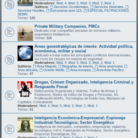
Moderadores:
Mod. 4
,
Mod. 5
,
Mod. 3
,
Mod. 2
,
Mod. 1
Subforos:
Servicios Occidentales
,
Servicios Neutrales
,
Servicios Hostiles
,
Estructuras post 11S
,
ESPECIAL FILTRACIONES
SEBIN
Temas:
125
Private Military Companies, PMCs
Dedicado a las compañias privadas de servicios militares,
seguridad e inteligencia.
Temas:
115
Áreas geoestratégicas de interés- Actividad política,
económica, militar y social
Dedicado a tratar sobre los principales conflictos internacionales,
asi como los riesgos en materia de seguridad.
Moderadores:
Mod. 4
,
Mod. 5
,
Mod. 3
,
Mod. 2
,
Mod. 1
Subforos:
Área Magreb
,
Biografías de interés
,
Área americana
,
Área africana
,
Oriente Medio
,
Área europea
,
Área Asia-Pacífico
Temas:
47
Drogas, Crimen Organizado, Inteligencia Criminal y
Resguardo Fiscal
Delincuencia Organizada y Violenta, Trafico de Armas y
Explosivos, Redes de tráfico de Drogas y Personas, No
Proliferación ADM's, Tecnologías de Doble Uso, Blanqueo de
Capitales, Contrabando
Moderadores:
Mod. 4
,
Mod. 5
,
Mod. 3
,
Mod. 2
,
Mod. 1
Temas:
51
Inteligencia Económica-Empresarial; Espionaje
Industrial-Tecnológico; Sector Energético
Inteligencia de mercados, competitiva, empresarial, vigilancia
tecnológica, I+D+I, Fabricación de Prototipos, Sector energético,
Empresas Estratégicas, Etc...
Moderadores:
Mod. 4
,
Mod. 5
,
Mod. 3
,
Mod. 2
,
Mod. 1