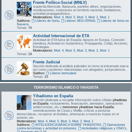
Frente Político-Social (MNLV)
Izquierda Abertzale, Batasuna, partidos afines, negociaciones,
movilizaciones, conexiones en territorio nacional, mediadores,
actividad propagandística...
Moderadores:
Mod. 4
,
Mod. 5
,
Mod. 3
,
Mod. 2
,
Mod. 1
Subforos:
Líderes de Sortu
,
Líderes SEGI-ERNAI
,
Líderes de Sortu en
Navarra
Temas:
70
Actividad Internacional de ETA
Actividad de ETA fuera de España: Apoyos en Europa, Conexión
irlandesa, Actividad en Sudamérica, Propaganda, Cobijo, Acciones,
Estrategias...
Moderadores:
Mod. 4
,
Mod. 5
,
Mod. 3
,
Mod. 2
,
Mod. 1
Temas:
19
Frente Judicial
Sección dedicada al análisis judiciales en torno al entramado etarra
así como cuestiones relacionadas con abogados, jurisprudencia...
Subforo:
Líderes bertsolaris
Temas:
23
TERRORISMO ISLAMICO O YIHADISTA
Yihadismo en España
Sección dedicada a recopilar información sobre células
yihadistas
en España
: reclutamiento, financiación, atentados, operaciones
antiterroristas, etc y
menciones yihadistas hacia España
:
reivindicaciones de Ceuta y Melilla, críticas a posturas
democráticas, recuperar al-Andalus, amenazas a nuestras tropas en el
exterior, etc.
Moderadores:
Mod. 4
,
Mod. 5
,
Mod. 3
,
Mod. 2
,
Mod. 1
Subforos:
INTELIGENCIA BÁSICA SOBRE YIHADISTAS
,
Operaciones
contra-terroristas y actividad en prisiones
,
Actividades religiosas y ONG's
,
Atentado del 11-M