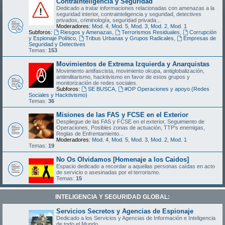
Contrainteligencia y Seguridad
Dedicado a tratar informaciones relacionadas con amenazas a la
seguridad interior, contrainteligencia y seguridad, detectives
privados, criminología, seguridad privada...
Moderadores:
Mod. 4
,
Mod. 5
,
Mod. 3
,
Mod. 2
,
Mod. 1
Subforos:
Riesgos y Amenazas
,
Terrorismos Residuales
,
Corrupción
y Espionaje Político
,
Tribus Urbanas y Grupos Radicales
,
Empresas de
Seguridad y Detectives
Temas:
153
Movimientos de Extrema Izquierda y Anarquistas
Movimiento antifascista, movimiento okupa, antiglobalización,
antimilitarismo, hacktivismo en favor de estos grupos y
monitorización de redes sociales.
Subforos:
SE BUSCA
,
#OP Operaciones y apoyo (Redes
Sociales y Hacktivismo)
Temas:
36
Misiones de las FAS y FCSE en el Exterior
Despliegue de las FAS y FCSE en el exterior, Seguimiento de
Operaciones, Posibles zonas de actuación, TTP's enemigas,
Reglas de Enfrentamiento...
Moderadores:
Mod. 4
,
Mod. 5
,
Mod. 3
,
Mod. 2
,
Mod. 1
Temas:
19
No Os Olvidamos [Homenaje a los Caidos]
Espacio dedicado a recordar a aquellas personas caídas en acto
de servicio o asesinadas por el terrorismo.
Temas:
15
INTELIGENCIA Y SEGURIDAD GLOBAL:
Servicios Secretos y Agencias de Espionaje
Dedicado a los Servicios y Agencias de Información e Inteligencia
de todo el Mundo.