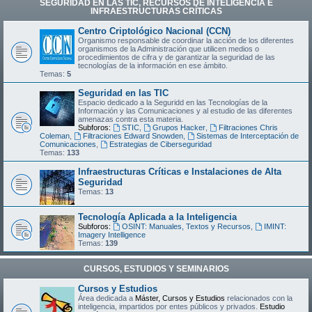
SEGURIDAD EN LAS TIC, RECURSOS DE INTELIGENCIA E
INFRAESTRUCTURAS CRÍTICAS
Centro Criptológico Nacional (CCN)
Organismo responsable de coordinar la acción de los diferentes
organismos de la Administración que utilicen medios o
procedimientos de cifra y de garantizar la seguridad de las
tecnologías de la información en ese ámbito.
Temas:
5
Seguridad en las TIC
Espacio dedicado a la Seguridd en las Tecnologías de la
Información y las Comunicaciones y al estudio de las diferentes
amenazas contra esta materia.
Subforos:
STIC
,
Grupos Hacker
,
Filtraciones Chris
Coleman
,
Filtraciones Edward Snowden
,
Sistemas de Interceptación de
Comunicaciones
,
Estrategias de Ciberseguridad
Temas:
133
Infraestructuras Críticas e Instalaciones de Alta
Seguridad
Temas:
13
Tecnología Aplicada a la Inteligencia
Subforos:
OSINT: Manuales, Textos y Recursos
,
IMINT:
Imagery Intelligence
Temas:
139
CURSOS, ESTUDIOS Y SEMINARIOS
Cursos y Estudios
Área dedicada a
Máster, Cursos y Estudios
relacionados con la
inteligencia, impartidos por entes públicos y privados.
Estudio