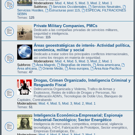
Moderadores:
Mod. 4
,
Mod. 5
,
Mod. 3
,
Mod. 2
,
Mod. 1
Subforos:
Servicios Occidentales
,
Servicios Neutrales
,
Servicios Hostiles
,
Estructuras post 11S
,
ESPECIAL FILTRACIONES
SEBIN
Temas:
125
Private Military Companies, PMCs
Dedicado a las compañias privadas de servicios militares,
seguridad e inteligencia.
Temas:
115
Áreas geoestratégicas de interés- Actividad política,
económica, militar y social
Dedicado a tratar sobre los principales conflictos internacionales,
asi como los riesgos en materia de seguridad.
Moderadores:
Mod. 4
,
Mod. 5
,
Mod. 3
,
Mod. 2
,
Mod. 1
Subforos:
Área Magreb
,
Biografías de interés
,
Área americana
,
Área africana
,
Oriente Medio
,
Área europea
,
Área Asia-Pacífico
Temas:
47
Drogas, Crimen Organizado, Inteligencia Criminal y
Resguardo Fiscal
Delincuencia Organizada y Violenta, Trafico de Armas y
Explosivos, Redes de tráfico de Drogas y Personas, No
Proliferación ADM's, Tecnologías de Doble Uso, Blanqueo de
Capitales, Contrabando
Moderadores:
Mod. 4
,
Mod. 5
,
Mod. 3
,
Mod. 2
,
Mod. 1
Temas:
51
Inteligencia Económica-Empresarial; Espionaje
Industrial-Tecnológico; Sector Energético
Inteligencia de mercados, competitiva, empresarial, vigilancia
tecnológica, I+D+I, Fabricación de Prototipos, Sector energético,
Empresas Estratégicas, Etc...
Moderadores:
Mod. 4
,
Mod. 5
,
Mod. 3
,
Mod. 2
,
Mod. 1