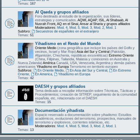
Temas:
167
Al Qaeda y grupos afiliados
Foro destinado al estudio de la organización, sus líderes,
estrategias y comunicados.
AQMI, AQAP, ISIL, Al Shabaab, Al
Nusrah Front, AQ en el Sinai, Ansar al Sharia y grupos afiliados
Moderadores:
Mod. 4
,
Mod. 5
,
Mod. 3
,
Mod. 2
,
Mod. 1
Subforo:
Secuestros de españoles en el extranjero
Temas:
51
Yihadismo en el Resto del Mundo
Oriente Medio
(zona geográfica que incluye los países del Golfo y
vecinos, Israel y Mar Rojo)
Asia del Sur y Central
(Pakistán,
Afganistán, Chechenia, repúblicas exsoviéticas)
Extremo Oriente
(China, Filipinas, Tailandia, Malasia y conexiones en Australia y
Nueva Zelanda)
América
Canadá, USA, Venezuela, Argentina y demás países
americanos
Yihadismo en Europa
Terrorismo en territorio europeo
Subforos:
En Oriente Medio
,
En Asia del Sur y Central
,
En Extremo
Oriente
,
En America
,
Yihadismo en Europa
Temas:
42
DAESH y grupos afiliados
Tema dedicado a recopilar información sobre Técnicas, Tácticas y
Procedimientos; creación de SITREP; seguimiento de la comunidad
española, etc, relacionada con el DAESH
Temas:
15
Documentación yihadista
Espacio reservado a documentación sobre yihadismo: Estudios
académicos, evoluciones del terrorismo, prospectiva, manuales de
terrorismo y explosivos, corrientes islámicas, etc.
Moderadores:
Mod. 4
,
Mod. 5
,
Mod. 3
,
Mod. 2
,
Mod. 1
Temas:
13