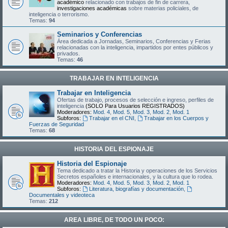
académico
relacionado con trabajos de fin de carrera,
investigaciones académicas
sobre materias policiales, de
inteligencia o terrorismo.
Temas:
94
Seminarios y Conferencias
Área dedicada a Jornadas, Seminarios, Conferencias y Ferias
relacionadas con la inteligencia, impartidos por entes públicos y
privados.
Temas:
46
TRABAJAR EN INTELIGENCIA
Trabajar en Inteligencia
Ofertas de trabajo, procesos de selección e ingreso, perfiles de
inteligencia
(SOLO Para Usuarios REGISTRADOS)
Moderadores:
Mod. 4
,
Mod. 5
,
Mod. 3
,
Mod. 2
,
Mod. 1
Subforos:
Trabajar en el CNI
,
Trabajar en los Cuerpos y
Fuerzas de Seguridad
Temas:
68
HISTORIA DEL ESPIONAJE
Historia del Espionaje
Tema dedicado a tratar la Historia y operaciones de los Servicios
Secretos españoles e internacionales, y la cultura que lo rodea.
Moderadores:
Mod. 4
,
Mod. 5
,
Mod. 3
,
Mod. 2
,
Mod. 1
Subforos:
Literatura, biografías y documentación
,
Documentales y videoteca
Temas:
212
AREA LIBRE, DE TODO UN POCO: