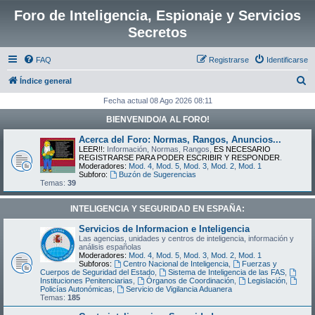
Foro de Inteligencia, Espionaje y Servicios
Secretos
FAQ
Registrarse
Identificarse
B
Índice general
u
Fecha actual 08 Ago 2026 08:11
s
BIENVENIDO/A AL FORO!
c
Acerca del Foro: Normas, Rangos, Anuncios...
a
LEER!!:
Información, Normas, Rangos,
ES NECESARIO
REGISTRARSE PARA PODER ESCRIBIR Y RESPONDER
.
r
Moderadores:
Mod. 4
,
Mod. 5
,
Mod. 3
,
Mod. 2
,
Mod. 1
Subforo:
Buzón de Sugerencias
Temas:
39
INTELIGENCIA Y SEGURIDAD EN ESPAÑA:
Servicios de Informacion e Inteligencia
Las agencias, unidades y centros de inteligencia, información y
análisis españolas
Moderadores:
Mod. 4
,
Mod. 5
,
Mod. 3
,
Mod. 2
,
Mod. 1
Subforos:
Centro Nacional de Inteligencia
,
Fuerzas y
Cuerpos de Seguridad del Estado
,
Sistema de Inteligencia de las FAS
,
Instituciones Penitenciarias
,
Órganos de Coordinación
,
Legislación
,
Policías Autonómicas
,
Servicio de Vigilancia Aduanera
Temas:
185