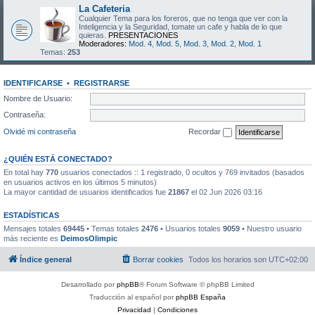
La Cafeteria
Cualquier Tema para los foreros, que no tenga que ver con la
Inteligencia y la Seguridad, tomate un cafe y habla de lo que
quieras.
PRESENTACIONES
Moderadores:
Mod. 4
,
Mod. 5
,
Mod. 3
,
Mod. 2
,
Mod. 1
Temas:
253
IDENTIFICARSE
•
REGISTRARSE
Nombre de Usuario:
Contraseña:
Olvidé mi contraseña
Recordar
¿QUIÉN ESTÁ CONECTADO?
En total hay
770
usuarios conectados :: 1 registrado, 0 ocultos y 769 invitados (basados
en usuarios activos en los últimos 5 minutos)
La mayor cantidad de usuarios identificados fue
21867
el 02 Jun 2026 03:16
ESTADÍSTICAS
Mensajes totales
69445
• Temas totales
2476
• Usuarios totales
9059
• Nuestro usuario
más reciente es
DeimosOlimpic
Índice general
Borrar cookies
Todos los horarios son
UTC+02:00
Desarrollado por
phpBB
® Forum Software © phpBB Limited
Traducción al español por
phpBB España
Privacidad
|
Condiciones