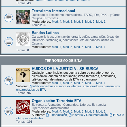
Temas:
43
Terrorismo Internacional
Dedicado al Terrorismo Internacional. FARC, IRA, PKK... y Otros
Grupos Terroristas.
Moderadores:
Mod. 4
,
Mod. 5
,
Mod. 3
,
Mod. 2
,
Mod. 1
Temas:
32
Bandas Latinas
Características, orientación, organización, expansión, áreas de
influencia, simbología, conexiones, etc de bandas latinas en
España.
Moderadores:
Mod. 4
,
Mod. 5
,
Mod. 3
,
Mod. 2
,
Mod. 1
Temas:
8
TERRORISMO DE E.T.A
HUIDOS DE LA JUSTICIA - SE BUSCA
Cualquier dato, indicio, sospecha sobre su paradero; correo
electrónico, cuenta en red social; lazos familiares, amistades,
teléfono, etc, de miembros de ETA y su entorno.
Moderadores:
Mod. 4
,
Mod. 5
,
Mod. 3
,
Mod. 2
,
Mod. 1
Subforo:
Inteligencia básica sobre ex etarras, colaboradores o miembros
encarcelados de ETA
Temas:
94
Organización Terrorista ETA
Estructura, Atentados, Comandos, Lideres, Estrategia,
Operaciones Antiterroristas
Moderadores:
Mod. 4
,
Mod. 5
,
Mod. 3
,
Mod. 2
,
Mod. 1
Subforos:
Financiación
,
Historia y Documentación
,
ETA 3.0
- Grupos disidentes
Temas:
101