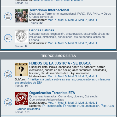
Temas:
43
Terrorismo Internacional
Dedicado al Terrorismo Internacional. FARC, IRA, PKK... y Otros
Grupos Terroristas.
Moderadores:
Mod. 4
,
Mod. 5
,
Mod. 3
,
Mod. 2
,
Mod. 1
Temas:
32
Bandas Latinas
Características, orientación, organización, expansión, áreas de
influencia, simbología, conexiones, etc de bandas latinas en
España.
Moderadores:
Mod. 4
,
Mod. 5
,
Mod. 3
,
Mod. 2
,
Mod. 1
Temas:
8
TERRORISMO DE E.T.A
HUIDOS DE LA JUSTICIA - SE BUSCA
Cualquier dato, indicio, sospecha sobre su paradero; correo
electrónico, cuenta en red social; lazos familiares, amistades,
teléfono, etc, de miembros de ETA y su entorno.
Moderadores:
Mod. 4
,
Mod. 5
,
Mod. 3
,
Mod. 2
,
Mod. 1
Subforo:
Inteligencia básica sobre ex etarras, colaboradores o miembros
encarcelados de ETA
Temas:
94
Organización Terrorista ETA
Estructura, Atentados, Comandos, Lideres, Estrategia,
Operaciones Antiterroristas
Moderadores:
Mod. 4
,
Mod. 5
,
Mod. 3
,
Mod. 2
,
Mod. 1
Subforos:
Financiación
,
Historia y Documentación
,
ETA 3.0
- Grupos disidentes
Temas:
101