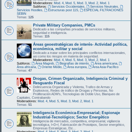
Moderadores:
Mod. 4
,
Mod. 5
,
Mod. 3
,
Mod. 2
,
Mod. 1
Subforos:
Servicios Occidentales
,
Servicios Neutrales
,
Servicios Hostiles
,
Estructuras post 11S
,
ESPECIAL FILTRACIONES
SEBIN
Temas:
125
Private Military Companies, PMCs
Dedicado a las compañias privadas de servicios militares,
seguridad e inteligencia.
Temas:
115
Áreas geoestratégicas de interés- Actividad política,
económica, militar y social
Dedicado a tratar sobre los principales conflictos internacionales,
asi como los riesgos en materia de seguridad.
Moderadores:
Mod. 4
,
Mod. 5
,
Mod. 3
,
Mod. 2
,
Mod. 1
Subforos:
Área Magreb
,
Biografías de interés
,
Área americana
,
Área africana
,
Oriente Medio
,
Área europea
,
Área Asia-Pacífico
Temas:
47
Drogas, Crimen Organizado, Inteligencia Criminal y
Resguardo Fiscal
Delincuencia Organizada y Violenta, Trafico de Armas y
Explosivos, Redes de tráfico de Drogas y Personas, No
Proliferación ADM's, Tecnologías de Doble Uso, Blanqueo de
Capitales, Contrabando
Moderadores:
Mod. 4
,
Mod. 5
,
Mod. 3
,
Mod. 2
,
Mod. 1
Temas:
51
Inteligencia Económica-Empresarial; Espionaje
Industrial-Tecnológico; Sector Energético
Inteligencia de mercados, competitiva, empresarial, vigilancia
tecnológica, I+D+I, Fabricación de Prototipos, Sector energético,
Empresas Estratégicas, Etc...
Moderadores:
Mod. 4
,
Mod. 5
,
Mod. 3
,
Mod. 2
,
Mod. 1