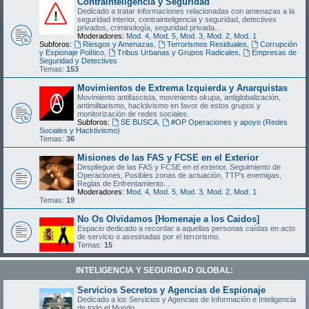
Contrainteligencia y Seguridad
Dedicado a tratar informaciones relacionadas con amenazas a la
seguridad interior, contrainteligencia y seguridad, detectives
privados, criminología, seguridad privada...
Moderadores:
Mod. 4
,
Mod. 5
,
Mod. 3
,
Mod. 2
,
Mod. 1
Subforos:
Riesgos y Amenazas
,
Terrorismos Residuales
,
Corrupción
y Espionaje Político
,
Tribus Urbanas y Grupos Radicales
,
Empresas de
Seguridad y Detectives
Temas:
153
Movimientos de Extrema Izquierda y Anarquistas
Movimiento antifascista, movimiento okupa, antiglobalización,
antimilitarismo, hacktivismo en favor de estos grupos y
monitorización de redes sociales.
Subforos:
SE BUSCA
,
#OP Operaciones y apoyo (Redes
Sociales y Hacktivismo)
Temas:
36
Misiones de las FAS y FCSE en el Exterior
Despliegue de las FAS y FCSE en el exterior, Seguimiento de
Operaciones, Posibles zonas de actuación, TTP's enemigas,
Reglas de Enfrentamiento...
Moderadores:
Mod. 4
,
Mod. 5
,
Mod. 3
,
Mod. 2
,
Mod. 1
Temas:
19
No Os Olvidamos [Homenaje a los Caidos]
Espacio dedicado a recordar a aquellas personas caídas en acto
de servicio o asesinadas por el terrorismo.
Temas:
15
INTELIGENCIA Y SEGURIDAD GLOBAL:
Servicios Secretos y Agencias de Espionaje
Dedicado a los Servicios y Agencias de Información e Inteligencia
de todo el Mundo.