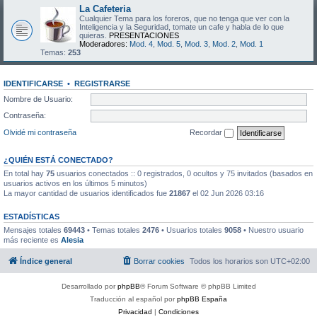
La Cafeteria
Cualquier Tema para los foreros, que no tenga que ver con la
Inteligencia y la Seguridad, tomate un cafe y habla de lo que
quieras.
PRESENTACIONES
Moderadores:
Mod. 4
,
Mod. 5
,
Mod. 3
,
Mod. 2
,
Mod. 1
Temas:
253
IDENTIFICARSE
•
REGISTRARSE
Nombre de Usuario:
Contraseña:
Olvidé mi contraseña
Recordar
¿QUIÉN ESTÁ CONECTADO?
En total hay
75
usuarios conectados :: 0 registrados, 0 ocultos y 75 invitados (basados en
usuarios activos en los últimos 5 minutos)
La mayor cantidad de usuarios identificados fue
21867
el 02 Jun 2026 03:16
ESTADÍSTICAS
Mensajes totales
69443
• Temas totales
2476
• Usuarios totales
9058
• Nuestro usuario
más reciente es
Alesia
Índice general
Borrar cookies
Todos los horarios son
UTC+02:00
Desarrollado por
phpBB
® Forum Software © phpBB Limited
Traducción al español por
phpBB España
Privacidad
|
Condiciones