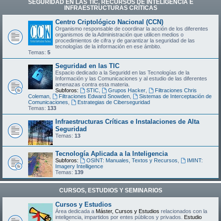
SEGURIDAD EN LAS TIC, RECURSOS DE INTELIGENCIA E
INFRAESTRUCTURAS CRÍTICAS
Centro Criptológico Nacional (CCN)
Organismo responsable de coordinar la acción de los diferentes
organismos de la Administración que utilicen medios o
procedimientos de cifra y de garantizar la seguridad de las
tecnologías de la información en ese ámbito.
Temas:
5
Seguridad en las TIC
Espacio dedicado a la Seguridd en las Tecnologías de la
Información y las Comunicaciones y al estudio de las diferentes
amenazas contra esta materia.
Subforos:
STIC
,
Grupos Hacker
,
Filtraciones Chris
Coleman
,
Filtraciones Edward Snowden
,
Sistemas de Interceptación de
Comunicaciones
,
Estrategias de Ciberseguridad
Temas:
133
Infraestructuras Críticas e Instalaciones de Alta
Seguridad
Temas:
13
Tecnología Aplicada a la Inteligencia
Subforos:
OSINT: Manuales, Textos y Recursos
,
IMINT:
Imagery Intelligence
Temas:
139
CURSOS, ESTUDIOS Y SEMINARIOS
Cursos y Estudios
Área dedicada a
Máster, Cursos y Estudios
relacionados con la
inteligencia, impartidos por entes públicos y privados.
Estudio