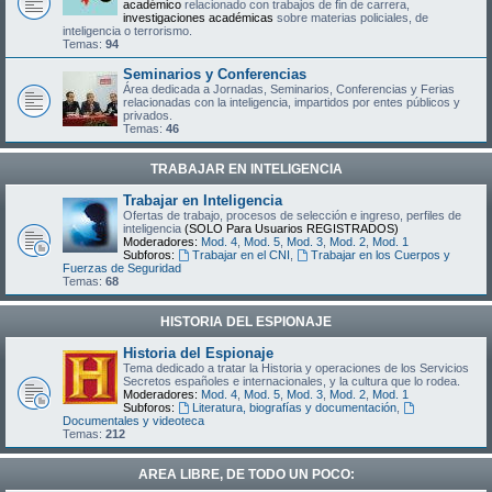
académico
relacionado con trabajos de fin de carrera,
investigaciones académicas
sobre materias policiales, de
inteligencia o terrorismo.
Temas:
94
Seminarios y Conferencias
Área dedicada a Jornadas, Seminarios, Conferencias y Ferias
relacionadas con la inteligencia, impartidos por entes públicos y
privados.
Temas:
46
TRABAJAR EN INTELIGENCIA
Trabajar en Inteligencia
Ofertas de trabajo, procesos de selección e ingreso, perfiles de
inteligencia
(SOLO Para Usuarios REGISTRADOS)
Moderadores:
Mod. 4
,
Mod. 5
,
Mod. 3
,
Mod. 2
,
Mod. 1
Subforos:
Trabajar en el CNI
,
Trabajar en los Cuerpos y
Fuerzas de Seguridad
Temas:
68
HISTORIA DEL ESPIONAJE
Historia del Espionaje
Tema dedicado a tratar la Historia y operaciones de los Servicios
Secretos españoles e internacionales, y la cultura que lo rodea.
Moderadores:
Mod. 4
,
Mod. 5
,
Mod. 3
,
Mod. 2
,
Mod. 1
Subforos:
Literatura, biografías y documentación
,
Documentales y videoteca
Temas:
212
AREA LIBRE, DE TODO UN POCO: