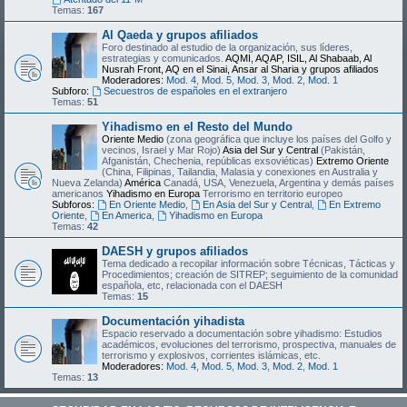
Temas:
167
Al Qaeda y grupos afiliados
Foro destinado al estudio de la organización, sus líderes,
estrategias y comunicados.
AQMI, AQAP, ISIL, Al Shabaab, Al
Nusrah Front, AQ en el Sinai, Ansar al Sharia y grupos afiliados
Moderadores:
Mod. 4
,
Mod. 5
,
Mod. 3
,
Mod. 2
,
Mod. 1
Subforo:
Secuestros de españoles en el extranjero
Temas:
51
Yihadismo en el Resto del Mundo
Oriente Medio
(zona geográfica que incluye los países del Golfo y
vecinos, Israel y Mar Rojo)
Asia del Sur y Central
(Pakistán,
Afganistán, Chechenia, repúblicas exsoviéticas)
Extremo Oriente
(China, Filipinas, Tailandia, Malasia y conexiones en Australia y
Nueva Zelanda)
América
Canadá, USA, Venezuela, Argentina y demás países
americanos
Yihadismo en Europa
Terrorismo en territorio europeo
Subforos:
En Oriente Medio
,
En Asia del Sur y Central
,
En Extremo
Oriente
,
En America
,
Yihadismo en Europa
Temas:
42
DAESH y grupos afiliados
Tema dedicado a recopilar información sobre Técnicas, Tácticas y
Procedimientos; creación de SITREP; seguimiento de la comunidad
española, etc, relacionada con el DAESH
Temas:
15
Documentación yihadista
Espacio reservado a documentación sobre yihadismo: Estudios
académicos, evoluciones del terrorismo, prospectiva, manuales de
terrorismo y explosivos, corrientes islámicas, etc.
Moderadores:
Mod. 4
,
Mod. 5
,
Mod. 3
,
Mod. 2
,
Mod. 1
Temas:
13