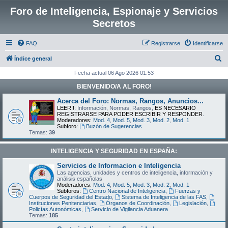
Foro de Inteligencia, Espionaje y Servicios
Secretos
FAQ
Registrarse
Identificarse
B
Índice general
u
Fecha actual 06 Ago 2026 01:53
s
BIENVENIDO/A AL FORO!
c
Acerca del Foro: Normas, Rangos, Anuncios...
a
LEER!!:
Información, Normas, Rangos,
ES NECESARIO
REGISTRARSE PARA PODER ESCRIBIR Y RESPONDER
.
r
Moderadores:
Mod. 4
,
Mod. 5
,
Mod. 3
,
Mod. 2
,
Mod. 1
Subforo:
Buzón de Sugerencias
Temas:
39
INTELIGENCIA Y SEGURIDAD EN ESPAÑA:
Servicios de Informacion e Inteligencia
Las agencias, unidades y centros de inteligencia, información y
análisis españolas
Moderadores:
Mod. 4
,
Mod. 5
,
Mod. 3
,
Mod. 2
,
Mod. 1
Subforos:
Centro Nacional de Inteligencia
,
Fuerzas y
Cuerpos de Seguridad del Estado
,
Sistema de Inteligencia de las FAS
,
Instituciones Penitenciarias
,
Órganos de Coordinación
,
Legislación
,
Policías Autonómicas
,
Servicio de Vigilancia Aduanera
Temas:
185