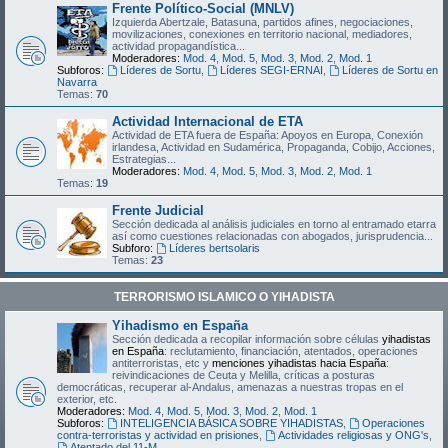
Frente Político-Social (MNLV)
Izquierda Abertzale, Batasuna, partidos afines, negociaciones,
movilizaciones, conexiones en territorio nacional, mediadores,
actividad propagandística...
Moderadores:
Mod. 4
,
Mod. 5
,
Mod. 3
,
Mod. 2
,
Mod. 1
Subforos:
Líderes de Sortu
,
Líderes SEGI-ERNAI
,
Líderes de Sortu en
Navarra
Temas:
70
Actividad Internacional de ETA
Actividad de ETA fuera de España: Apoyos en Europa, Conexión
irlandesa, Actividad en Sudamérica, Propaganda, Cobijo, Acciones,
Estrategias...
Moderadores:
Mod. 4
,
Mod. 5
,
Mod. 3
,
Mod. 2
,
Mod. 1
Temas:
19
Frente Judicial
Sección dedicada al análisis judiciales en torno al entramado etarra
así como cuestiones relacionadas con abogados, jurisprudencia...
Subforo:
Líderes bertsolaris
Temas:
23
TERRORISMO ISLAMICO O YIHADISTA
Yihadismo en España
Sección dedicada a recopilar información sobre células
yihadistas
en España
: reclutamiento, financiación, atentados, operaciones
antiterroristas, etc y
menciones yihadistas hacia España
:
reivindicaciones de Ceuta y Melilla, críticas a posturas
democráticas, recuperar al-Andalus, amenazas a nuestras tropas en el
exterior, etc.
Moderadores:
Mod. 4
,
Mod. 5
,
Mod. 3
,
Mod. 2
,
Mod. 1
Subforos:
INTELIGENCIA BÁSICA SOBRE YIHADISTAS
,
Operaciones
contra-terroristas y actividad en prisiones
,
Actividades religiosas y ONG's
,
Atentado del 11-M