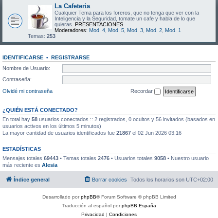
La Cafeteria
Cualquier Tema para los foreros, que no tenga que ver con la
Inteligencia y la Seguridad, tomate un cafe y habla de lo que
quieras.
PRESENTACIONES
Moderadores:
Mod. 4
,
Mod. 5
,
Mod. 3
,
Mod. 2
,
Mod. 1
Temas:
253
IDENTIFICARSE
•
REGISTRARSE
Nombre de Usuario:
Contraseña:
Olvidé mi contraseña
Recordar
¿QUIÉN ESTÁ CONECTADO?
En total hay
58
usuarios conectados :: 2 registrados, 0 ocultos y 56 invitados (basados en
usuarios activos en los últimos 5 minutos)
La mayor cantidad de usuarios identificados fue
21867
el 02 Jun 2026 03:16
ESTADÍSTICAS
Mensajes totales
69443
• Temas totales
2476
• Usuarios totales
9058
• Nuestro usuario
más reciente es
Alesia
Índice general
Borrar cookies
Todos los horarios son
UTC+02:00
Desarrollado por
phpBB
® Forum Software © phpBB Limited
Traducción al español por
phpBB España
Privacidad
|
Condiciones