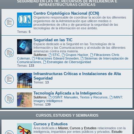
SEGURIDAD EN LAS TIC, RECURSOS DE INTELIGENCIA E
INFRAESTRUCTURAS CRÍTICAS
Centro Criptológico Nacional (CCN)
Organismo responsable de coordinar la acción de los diferentes
organismos de la Administración que utilicen medios o
procedimientos de cifra y de garantizar la seguridad de las
tecnologías de la información en ese ámbito.
Temas:
5
Seguridad en las TIC
Espacio dedicado a la Seguridd en las Tecnologías de la
Información y las Comunicaciones y al estudio de las diferentes
amenazas contra esta materia.
Subforos:
STIC
,
Grupos Hacker
,
Filtraciones Chris
Coleman
,
Filtraciones Edward Snowden
,
Sistemas de Interceptación de
Comunicaciones
,
Estrategias de Ciberseguridad
Temas:
133
Infraestructuras Críticas e Instalaciones de Alta
Seguridad
Temas:
13
Tecnología Aplicada a la Inteligencia
Subforos:
OSINT: Manuales, Textos y Recursos
,
IMINT:
Imagery Intelligence
Temas:
139
CURSOS, ESTUDIOS Y SEMINARIOS
Cursos y Estudios
Área dedicada a
Máster, Cursos y Estudios
relacionados con la
inteligencia, impartidos por entes públicos y privados.
Estudio