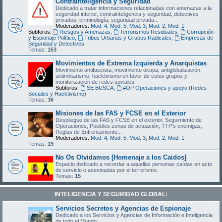
Contrainteligencia y Seguridad
Dedicado a tratar informaciones relacionadas con amenazas a la
seguridad interior, contrainteligencia y seguridad, detectives
privados, criminología, seguridad privada...
Moderadores:
Mod. 4
,
Mod. 5
,
Mod. 3
,
Mod. 2
,
Mod. 1
Subforos:
Riesgos y Amenazas
,
Terrorismos Residuales
,
Corrupción
y Espionaje Político
,
Tribus Urbanas y Grupos Radicales
,
Empresas de
Seguridad y Detectives
Temas:
153
Movimientos de Extrema Izquierda y Anarquistas
Movimiento antifascista, movimiento okupa, antiglobalización,
antimilitarismo, hacktivismo en favor de estos grupos y
monitorización de redes sociales.
Subforos:
SE BUSCA
,
#OP Operaciones y apoyo (Redes
Sociales y Hacktivismo)
Temas:
36
Misiones de las FAS y FCSE en el Exterior
Despliegue de las FAS y FCSE en el exterior, Seguimiento de
Operaciones, Posibles zonas de actuación, TTP's enemigas,
Reglas de Enfrentamiento...
Moderadores:
Mod. 4
,
Mod. 5
,
Mod. 3
,
Mod. 2
,
Mod. 1
Temas:
19
No Os Olvidamos [Homenaje a los Caidos]
Espacio dedicado a recordar a aquellas personas caídas en acto
de servicio o asesinadas por el terrorismo.
Temas:
15
INTELIGENCIA Y SEGURIDAD GLOBAL:
Servicios Secretos y Agencias de Espionaje
Dedicado a los Servicios y Agencias de Información e Inteligencia
de todo el Mundo.