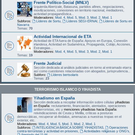
Frente Político-Social (MNLV)
Izquierda Abertzale, Batasuna, partidos afines, negociaciones,
movilizaciones, conexiones en territorio nacional, mediadores,
actividad propagandística...
Moderadores:
Mod. 4
,
Mod. 5
,
Mod. 3
,
Mod. 2
,
Mod. 1
Subforos:
Líderes de Sortu
,
Líderes SEGI-ERNAI
,
Líderes de Sortu en
Navarra
Temas:
70
Actividad Internacional de ETA
Actividad de ETA fuera de España: Apoyos en Europa, Conexión
irlandesa, Actividad en Sudamérica, Propaganda, Cobijo, Acciones,
Estrategias...
Moderadores:
Mod. 4
,
Mod. 5
,
Mod. 3
,
Mod. 2
,
Mod. 1
Temas:
19
Frente Judicial
Sección dedicada al análisis judiciales en torno al entramado etarra
así como cuestiones relacionadas con abogados, jurisprudencia...
Subforo:
Líderes bertsolaris
Temas:
23
TERRORISMO ISLAMICO O YIHADISTA
Yihadismo en España
Sección dedicada a recopilar información sobre células
yihadistas
en España
: reclutamiento, financiación, atentados, operaciones
antiterroristas, etc y
menciones yihadistas hacia España
:
reivindicaciones de Ceuta y Melilla, críticas a posturas
democráticas, recuperar al-Andalus, amenazas a nuestras tropas en el
exterior, etc.
Moderadores:
Mod. 4
,
Mod. 5
,
Mod. 3
,
Mod. 2
,
Mod. 1
Subforos:
INTELIGENCIA BÁSICA SOBRE YIHADISTAS
,
Operaciones
contra-terroristas y actividad en prisiones
,
Actividades religiosas y ONG's
,
Atentado del 11-M