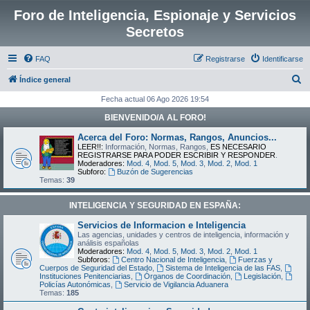
Foro de Inteligencia, Espionaje y Servicios
Secretos
FAQ
Registrarse
Identificarse
B
Índice general
u
Fecha actual 06 Ago 2026 19:54
s
BIENVENIDO/A AL FORO!
c
Acerca del Foro: Normas, Rangos, Anuncios...
a
LEER!!:
Información, Normas, Rangos,
ES NECESARIO
REGISTRARSE PARA PODER ESCRIBIR Y RESPONDER
.
r
Moderadores:
Mod. 4
,
Mod. 5
,
Mod. 3
,
Mod. 2
,
Mod. 1
Subforo:
Buzón de Sugerencias
Temas:
39
INTELIGENCIA Y SEGURIDAD EN ESPAÑA:
Servicios de Informacion e Inteligencia
Las agencias, unidades y centros de inteligencia, información y
análisis españolas
Moderadores:
Mod. 4
,
Mod. 5
,
Mod. 3
,
Mod. 2
,
Mod. 1
Subforos:
Centro Nacional de Inteligencia
,
Fuerzas y
Cuerpos de Seguridad del Estado
,
Sistema de Inteligencia de las FAS
,
Instituciones Penitenciarias
,
Órganos de Coordinación
,
Legislación
,
Policías Autonómicas
,
Servicio de Vigilancia Aduanera
Temas:
185