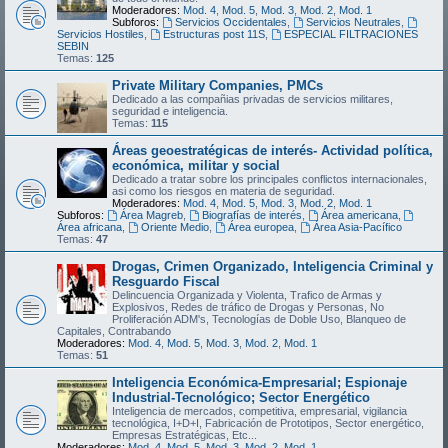
Moderadores:
Mod. 4
,
Mod. 5
,
Mod. 3
,
Mod. 2
,
Mod. 1
Subforos:
Servicios Occidentales
,
Servicios Neutrales
,
Servicios Hostiles
,
Estructuras post 11S
,
ESPECIAL FILTRACIONES
SEBIN
Temas:
125
Private Military Companies, PMCs
Dedicado a las compañias privadas de servicios militares,
seguridad e inteligencia.
Temas:
115
Áreas geoestratégicas de interés- Actividad política,
económica, militar y social
Dedicado a tratar sobre los principales conflictos internacionales,
asi como los riesgos en materia de seguridad.
Moderadores:
Mod. 4
,
Mod. 5
,
Mod. 3
,
Mod. 2
,
Mod. 1
Subforos:
Área Magreb
,
Biografías de interés
,
Área americana
,
Área africana
,
Oriente Medio
,
Área europea
,
Área Asia-Pacífico
Temas:
47
Drogas, Crimen Organizado, Inteligencia Criminal y
Resguardo Fiscal
Delincuencia Organizada y Violenta, Trafico de Armas y
Explosivos, Redes de tráfico de Drogas y Personas, No
Proliferación ADM's, Tecnologías de Doble Uso, Blanqueo de
Capitales, Contrabando
Moderadores:
Mod. 4
,
Mod. 5
,
Mod. 3
,
Mod. 2
,
Mod. 1
Temas:
51
Inteligencia Económica-Empresarial; Espionaje
Industrial-Tecnológico; Sector Energético
Inteligencia de mercados, competitiva, empresarial, vigilancia
tecnológica, I+D+I, Fabricación de Prototipos, Sector energético,
Empresas Estratégicas, Etc...
Moderadores:
Mod. 4
,
Mod. 5
,
Mod. 3
,
Mod. 2
,
Mod. 1