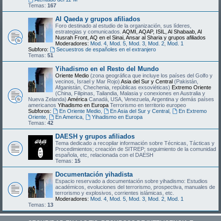
Temas:
167
Al Qaeda y grupos afiliados
Foro destinado al estudio de la organización, sus líderes,
estrategias y comunicados.
AQMI, AQAP, ISIL, Al Shabaab, Al
Nusrah Front, AQ en el Sinai, Ansar al Sharia y grupos afiliados
Moderadores:
Mod. 4
,
Mod. 5
,
Mod. 3
,
Mod. 2
,
Mod. 1
Subforo:
Secuestros de españoles en el extranjero
Temas:
51
Yihadismo en el Resto del Mundo
Oriente Medio
(zona geográfica que incluye los países del Golfo y
vecinos, Israel y Mar Rojo)
Asia del Sur y Central
(Pakistán,
Afganistán, Chechenia, repúblicas exsoviéticas)
Extremo Oriente
(China, Filipinas, Tailandia, Malasia y conexiones en Australia y
Nueva Zelanda)
América
Canadá, USA, Venezuela, Argentina y demás países
americanos
Yihadismo en Europa
Terrorismo en territorio europeo
Subforos:
En Oriente Medio
,
En Asia del Sur y Central
,
En Extremo
Oriente
,
En America
,
Yihadismo en Europa
Temas:
42
DAESH y grupos afiliados
Tema dedicado a recopilar información sobre Técnicas, Tácticas y
Procedimientos; creación de SITREP; seguimiento de la comunidad
española, etc, relacionada con el DAESH
Temas:
15
Documentación yihadista
Espacio reservado a documentación sobre yihadismo: Estudios
académicos, evoluciones del terrorismo, prospectiva, manuales de
terrorismo y explosivos, corrientes islámicas, etc.
Moderadores:
Mod. 4
,
Mod. 5
,
Mod. 3
,
Mod. 2
,
Mod. 1
Temas:
13