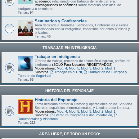
académico
relacionado con trabajos de fin de carrera,
investigaciones académicas
sobre materias policiales, de
inteligencia o terrorismo.
Temas:
94
Seminarios y Conferencias
Área dedicada a Jornadas, Seminarios, Conferencias y Ferias
relacionadas con la inteligencia, impartidos por entes públicos y
privados.
Temas:
46
TRABAJAR EN INTELIGENCIA
Trabajar en Inteligencia
Ofertas de trabajo, procesos de selección e ingreso, perfiles de
inteligencia
(SOLO Para Usuarios REGISTRADOS)
Moderadores:
Mod. 4
,
Mod. 5
,
Mod. 3
,
Mod. 2
,
Mod. 1
Subforos:
Trabajar en el CNI
,
Trabajar en los Cuerpos y
Fuerzas de Seguridad
Temas:
68
HISTORIA DEL ESPIONAJE
Historia del Espionaje
Tema dedicado a tratar la Historia y operaciones de los Servicios
Secretos españoles e internacionales, y la cultura que lo rodea.
Moderadores:
Mod. 4
,
Mod. 5
,
Mod. 3
,
Mod. 2
,
Mod. 1
Subforos:
Literatura, biografías y documentación
,
Documentales y videoteca
Temas:
212
AREA LIBRE, DE TODO UN POCO: