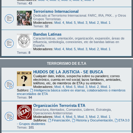
Temas:
43
Terrorismo Internacional
Dedicado al Terrorismo Internacional. FARC, IRA, PKK... y Otros
Grupos Terroristas.
Moderadores:
Mod. 4
,
Mod. 5
,
Mod. 3
,
Mod. 2
,
Mod. 1
Temas:
32
Bandas Latinas
Características, orientación, organización, expansión, áreas de
influencia, simbología, conexiones, etc de bandas latinas en
España.
Moderadores:
Mod. 4
,
Mod. 5
,
Mod. 3
,
Mod. 2
,
Mod. 1
Temas:
8
TERRORISMO DE E.T.A
HUIDOS DE LA JUSTICIA - SE BUSCA
Cualquier dato, indicio, sospecha sobre su paradero; correo
electrónico, cuenta en red social; lazos familiares, amistades,
teléfono, etc, de miembros de ETA y su entorno.
Moderadores:
Mod. 4
,
Mod. 5
,
Mod. 3
,
Mod. 2
,
Mod. 1
Subforo:
Inteligencia básica sobre ex etarras, colaboradores o miembros
encarcelados de ETA
Temas:
94
Organización Terrorista ETA
Estructura, Atentados, Comandos, Lideres, Estrategia,
Operaciones Antiterroristas
Moderadores:
Mod. 4
,
Mod. 5
,
Mod. 3
,
Mod. 2
,
Mod. 1
Subforos:
Financiación
,
Historia y Documentación
,
ETA 3.0
- Grupos disidentes
Temas:
101