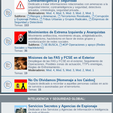
Contrainteligencia y Seguridad
Dedicado a tratar informaciones relacionadas con amenazas a la
seguridad interior, contrainteligencia y seguridad, detectives
privados, criminología, seguridad privada...
Moderadores:
Mod. 4
,
Mod. 5
,
Mod. 3
,
Mod. 2
,
Mod. 1
Subforos:
Riesgos y Amenazas
,
Terrorismos Residuales
,
Corrupción
y Espionaje Político
,
Tribus Urbanas y Grupos Radicales
,
Empresas de
Seguridad y Detectives
Temas:
153
Movimientos de Extrema Izquierda y Anarquistas
Movimiento antifascista, movimiento okupa, antiglobalización,
antimilitarismo, hacktivismo en favor de estos grupos y
monitorización de redes sociales.
Subforos:
SE BUSCA
,
#OP Operaciones y apoyo (Redes
Sociales y Hacktivismo)
Temas:
36
Misiones de las FAS y FCSE en el Exterior
Despliegue de las FAS y FCSE en el exterior, Seguimiento de
Operaciones, Posibles zonas de actuación, TTP's enemigas,
Reglas de Enfrentamiento...
Moderadores:
Mod. 4
,
Mod. 5
,
Mod. 3
,
Mod. 2
,
Mod. 1
Temas:
19
No Os Olvidamos [Homenaje a los Caidos]
Espacio dedicado a recordar a aquellas personas caídas en acto
de servicio o asesinadas por el terrorismo.
Temas:
15
INTELIGENCIA Y SEGURIDAD GLOBAL:
Servicios Secretos y Agencias de Espionaje
Dedicado a los Servicios y Agencias de Información e Inteligencia
de todo el Mundo.