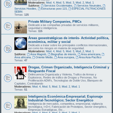
Moderadores:
Mod. 4
,
Mod. 5
,
Mod. 3
,
Mod. 2
,
Mod. 1
Subforos:
Servicios Occidentales
,
Servicios Neutrales
,
Servicios Hostiles
,
Estructuras post 11S
,
ESPECIAL FILTRACIONES
SEBIN
Temas:
125
Private Military Companies, PMCs
Dedicado a las compañias privadas de servicios militares,
seguridad e inteligencia.
Temas:
115
Áreas geoestratégicas de interés- Actividad política,
económica, militar y social
Dedicado a tratar sobre los principales conflictos internacionales,
asi como los riesgos en materia de seguridad.
Moderadores:
Mod. 4
,
Mod. 5
,
Mod. 3
,
Mod. 2
,
Mod. 1
Subforos:
Área Magreb
,
Biografías de interés
,
Área americana
,
Área africana
,
Oriente Medio
,
Área europea
,
Área Asia-Pacífico
Temas:
47
Drogas, Crimen Organizado, Inteligencia Criminal y
Resguardo Fiscal
Delincuencia Organizada y Violenta, Trafico de Armas y
Explosivos, Redes de tráfico de Drogas y Personas, No
Proliferación ADM's, Tecnologías de Doble Uso, Blanqueo de
Capitales, Contrabando
Moderadores:
Mod. 4
,
Mod. 5
,
Mod. 3
,
Mod. 2
,
Mod. 1
Temas:
51
Inteligencia Económica-Empresarial; Espionaje
Industrial-Tecnológico; Sector Energético
Inteligencia de mercados, competitiva, empresarial, vigilancia
tecnológica, I+D+I, Fabricación de Prototipos, Sector energético,
Empresas Estratégicas, Etc...
Moderadores:
Mod. 4
,
Mod. 5
,
Mod. 3
,
Mod. 2
,
Mod. 1