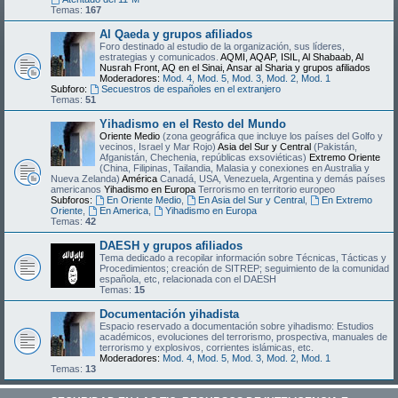
Temas:
167
Al Qaeda y grupos afiliados
Foro destinado al estudio de la organización, sus líderes,
estrategias y comunicados.
AQMI, AQAP, ISIL, Al Shabaab, Al
Nusrah Front, AQ en el Sinai, Ansar al Sharia y grupos afiliados
Moderadores:
Mod. 4
,
Mod. 5
,
Mod. 3
,
Mod. 2
,
Mod. 1
Subforo:
Secuestros de españoles en el extranjero
Temas:
51
Yihadismo en el Resto del Mundo
Oriente Medio
(zona geográfica que incluye los países del Golfo y
vecinos, Israel y Mar Rojo)
Asia del Sur y Central
(Pakistán,
Afganistán, Chechenia, repúblicas exsoviéticas)
Extremo Oriente
(China, Filipinas, Tailandia, Malasia y conexiones en Australia y
Nueva Zelanda)
América
Canadá, USA, Venezuela, Argentina y demás países
americanos
Yihadismo en Europa
Terrorismo en territorio europeo
Subforos:
En Oriente Medio
,
En Asia del Sur y Central
,
En Extremo
Oriente
,
En America
,
Yihadismo en Europa
Temas:
42
DAESH y grupos afiliados
Tema dedicado a recopilar información sobre Técnicas, Tácticas y
Procedimientos; creación de SITREP; seguimiento de la comunidad
española, etc, relacionada con el DAESH
Temas:
15
Documentación yihadista
Espacio reservado a documentación sobre yihadismo: Estudios
académicos, evoluciones del terrorismo, prospectiva, manuales de
terrorismo y explosivos, corrientes islámicas, etc.
Moderadores:
Mod. 4
,
Mod. 5
,
Mod. 3
,
Mod. 2
,
Mod. 1
Temas:
13