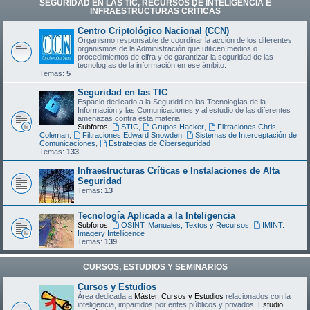
SEGURIDAD EN LAS TIC, RECURSOS DE INTELIGENCIA E
INFRAESTRUCTURAS CRÍTICAS
Centro Criptológico Nacional (CCN)
Organismo responsable de coordinar la acción de los diferentes
organismos de la Administración que utilicen medios o
procedimientos de cifra y de garantizar la seguridad de las
tecnologías de la información en ese ámbito.
Temas:
5
Seguridad en las TIC
Espacio dedicado a la Seguridd en las Tecnologías de la
Información y las Comunicaciones y al estudio de las diferentes
amenazas contra esta materia.
Subforos:
STIC
,
Grupos Hacker
,
Filtraciones Chris
Coleman
,
Filtraciones Edward Snowden
,
Sistemas de Interceptación de
Comunicaciones
,
Estrategias de Ciberseguridad
Temas:
133
Infraestructuras Críticas e Instalaciones de Alta
Seguridad
Temas:
13
Tecnología Aplicada a la Inteligencia
Subforos:
OSINT: Manuales, Textos y Recursos
,
IMINT:
Imagery Intelligence
Temas:
139
CURSOS, ESTUDIOS Y SEMINARIOS
Cursos y Estudios
Área dedicada a
Máster, Cursos y Estudios
relacionados con la
inteligencia, impartidos por entes públicos y privados.
Estudio