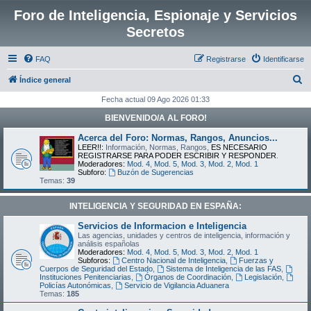
Foro de Inteligencia, Espionaje y Servicios
Secretos
FAQ
Registrarse
Identificarse
B
Índice general
u
Fecha actual 09 Ago 2026 01:33
s
BIENVENIDO/A AL FORO!
c
Acerca del Foro: Normas, Rangos, Anuncios...
a
LEER!!:
Información, Normas, Rangos,
ES NECESARIO
REGISTRARSE PARA PODER ESCRIBIR Y RESPONDER
.
r
Moderadores:
Mod. 4
,
Mod. 5
,
Mod. 3
,
Mod. 2
,
Mod. 1
Subforo:
Buzón de Sugerencias
Temas:
39
INTELIGENCIA Y SEGURIDAD EN ESPAÑA:
Servicios de Informacion e Inteligencia
Las agencias, unidades y centros de inteligencia, información y
análisis españolas
Moderadores:
Mod. 4
,
Mod. 5
,
Mod. 3
,
Mod. 2
,
Mod. 1
Subforos:
Centro Nacional de Inteligencia
,
Fuerzas y
Cuerpos de Seguridad del Estado
,
Sistema de Inteligencia de las FAS
,
Instituciones Penitenciarias
,
Órganos de Coordinación
,
Legislación
,
Policías Autonómicas
,
Servicio de Vigilancia Aduanera
Temas:
185