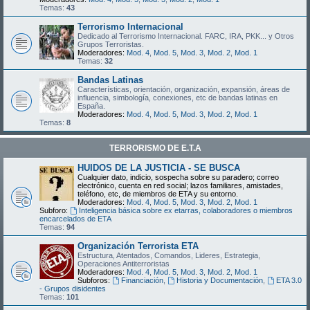
Temas:
43
Terrorismo Internacional
Dedicado al Terrorismo Internacional. FARC, IRA, PKK... y Otros
Grupos Terroristas.
Moderadores:
Mod. 4
,
Mod. 5
,
Mod. 3
,
Mod. 2
,
Mod. 1
Temas:
32
Bandas Latinas
Características, orientación, organización, expansión, áreas de
influencia, simbología, conexiones, etc de bandas latinas en
España.
Moderadores:
Mod. 4
,
Mod. 5
,
Mod. 3
,
Mod. 2
,
Mod. 1
Temas:
8
TERRORISMO DE E.T.A
HUIDOS DE LA JUSTICIA - SE BUSCA
Cualquier dato, indicio, sospecha sobre su paradero; correo
electrónico, cuenta en red social; lazos familiares, amistades,
teléfono, etc, de miembros de ETA y su entorno.
Moderadores:
Mod. 4
,
Mod. 5
,
Mod. 3
,
Mod. 2
,
Mod. 1
Subforo:
Inteligencia básica sobre ex etarras, colaboradores o miembros
encarcelados de ETA
Temas:
94
Organización Terrorista ETA
Estructura, Atentados, Comandos, Lideres, Estrategia,
Operaciones Antiterroristas
Moderadores:
Mod. 4
,
Mod. 5
,
Mod. 3
,
Mod. 2
,
Mod. 1
Subforos:
Financiación
,
Historia y Documentación
,
ETA 3.0
- Grupos disidentes
Temas:
101