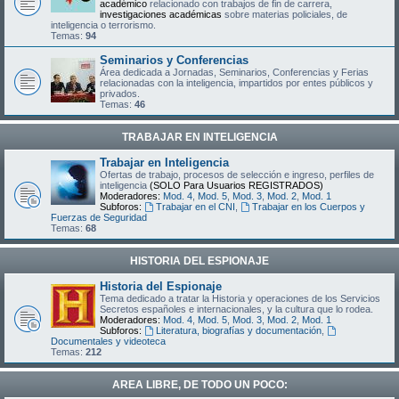
académico
relacionado con trabajos de fin de carrera,
investigaciones académicas
sobre materias policiales, de
inteligencia o terrorismo.
Temas:
94
Seminarios y Conferencias
Área dedicada a Jornadas, Seminarios, Conferencias y Ferias
relacionadas con la inteligencia, impartidos por entes públicos y
privados.
Temas:
46
TRABAJAR EN INTELIGENCIA
Trabajar en Inteligencia
Ofertas de trabajo, procesos de selección e ingreso, perfiles de
inteligencia
(SOLO Para Usuarios REGISTRADOS)
Moderadores:
Mod. 4
,
Mod. 5
,
Mod. 3
,
Mod. 2
,
Mod. 1
Subforos:
Trabajar en el CNI
,
Trabajar en los Cuerpos y
Fuerzas de Seguridad
Temas:
68
HISTORIA DEL ESPIONAJE
Historia del Espionaje
Tema dedicado a tratar la Historia y operaciones de los Servicios
Secretos españoles e internacionales, y la cultura que lo rodea.
Moderadores:
Mod. 4
,
Mod. 5
,
Mod. 3
,
Mod. 2
,
Mod. 1
Subforos:
Literatura, biografías y documentación
,
Documentales y videoteca
Temas:
212
AREA LIBRE, DE TODO UN POCO: