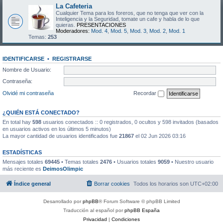
La Cafeteria
Cualquier Tema para los foreros, que no tenga que ver con la
Inteligencia y la Seguridad, tomate un cafe y habla de lo que
quieras.
PRESENTACIONES
Moderadores:
Mod. 4
,
Mod. 5
,
Mod. 3
,
Mod. 2
,
Mod. 1
Temas:
253
IDENTIFICARSE
•
REGISTRARSE
Nombre de Usuario:
Contraseña:
Olvidé mi contraseña
Recordar
¿QUIÉN ESTÁ CONECTADO?
En total hay
598
usuarios conectados :: 0 registrados, 0 ocultos y 598 invitados (basados
en usuarios activos en los últimos 5 minutos)
La mayor cantidad de usuarios identificados fue
21867
el 02 Jun 2026 03:16
ESTADÍSTICAS
Mensajes totales
69445
• Temas totales
2476
• Usuarios totales
9059
• Nuestro usuario
más reciente es
DeimosOlimpic
Índice general
Borrar cookies
Todos los horarios son
UTC+02:00
Desarrollado por
phpBB
® Forum Software © phpBB Limited
Traducción al español por
phpBB España
Privacidad
|
Condiciones