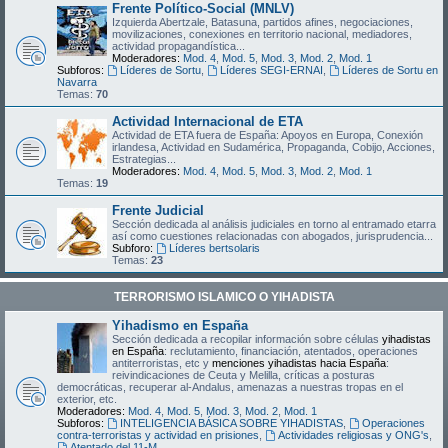
Frente Político-Social (MNLV)
Izquierda Abertzale, Batasuna, partidos afines, negociaciones,
movilizaciones, conexiones en territorio nacional, mediadores,
actividad propagandística...
Moderadores:
Mod. 4
,
Mod. 5
,
Mod. 3
,
Mod. 2
,
Mod. 1
Subforos:
Líderes de Sortu
,
Líderes SEGI-ERNAI
,
Líderes de Sortu en
Navarra
Temas:
70
Actividad Internacional de ETA
Actividad de ETA fuera de España: Apoyos en Europa, Conexión
irlandesa, Actividad en Sudamérica, Propaganda, Cobijo, Acciones,
Estrategias...
Moderadores:
Mod. 4
,
Mod. 5
,
Mod. 3
,
Mod. 2
,
Mod. 1
Temas:
19
Frente Judicial
Sección dedicada al análisis judiciales en torno al entramado etarra
así como cuestiones relacionadas con abogados, jurisprudencia...
Subforo:
Líderes bertsolaris
Temas:
23
TERRORISMO ISLAMICO O YIHADISTA
Yihadismo en España
Sección dedicada a recopilar información sobre células
yihadistas
en España
: reclutamiento, financiación, atentados, operaciones
antiterroristas, etc y
menciones yihadistas hacia España
:
reivindicaciones de Ceuta y Melilla, críticas a posturas
democráticas, recuperar al-Andalus, amenazas a nuestras tropas en el
exterior, etc.
Moderadores:
Mod. 4
,
Mod. 5
,
Mod. 3
,
Mod. 2
,
Mod. 1
Subforos:
INTELIGENCIA BÁSICA SOBRE YIHADISTAS
,
Operaciones
contra-terroristas y actividad en prisiones
,
Actividades religiosas y ONG's
,
Atentado del 11-M