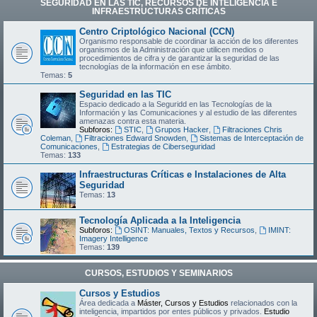
SEGURIDAD EN LAS TIC, RECURSOS DE INTELIGENCIA E
INFRAESTRUCTURAS CRÍTICAS
Centro Criptológico Nacional (CCN)
Organismo responsable de coordinar la acción de los diferentes
organismos de la Administración que utilicen medios o
procedimientos de cifra y de garantizar la seguridad de las
tecnologías de la información en ese ámbito.
Temas:
5
Seguridad en las TIC
Espacio dedicado a la Seguridd en las Tecnologías de la
Información y las Comunicaciones y al estudio de las diferentes
amenazas contra esta materia.
Subforos:
STIC
,
Grupos Hacker
,
Filtraciones Chris
Coleman
,
Filtraciones Edward Snowden
,
Sistemas de Interceptación de
Comunicaciones
,
Estrategias de Ciberseguridad
Temas:
133
Infraestructuras Críticas e Instalaciones de Alta
Seguridad
Temas:
13
Tecnología Aplicada a la Inteligencia
Subforos:
OSINT: Manuales, Textos y Recursos
,
IMINT:
Imagery Intelligence
Temas:
139
CURSOS, ESTUDIOS Y SEMINARIOS
Cursos y Estudios
Área dedicada a
Máster, Cursos y Estudios
relacionados con la
inteligencia, impartidos por entes públicos y privados.
Estudio