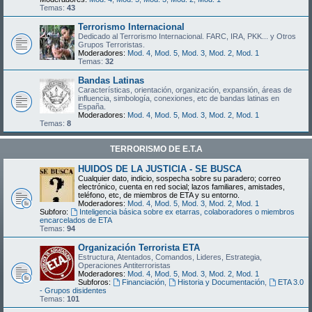
Temas:
43
Terrorismo Internacional
Dedicado al Terrorismo Internacional. FARC, IRA, PKK... y Otros
Grupos Terroristas.
Moderadores:
Mod. 4
,
Mod. 5
,
Mod. 3
,
Mod. 2
,
Mod. 1
Temas:
32
Bandas Latinas
Características, orientación, organización, expansión, áreas de
influencia, simbología, conexiones, etc de bandas latinas en
España.
Moderadores:
Mod. 4
,
Mod. 5
,
Mod. 3
,
Mod. 2
,
Mod. 1
Temas:
8
TERRORISMO DE E.T.A
HUIDOS DE LA JUSTICIA - SE BUSCA
Cualquier dato, indicio, sospecha sobre su paradero; correo
electrónico, cuenta en red social; lazos familiares, amistades,
teléfono, etc, de miembros de ETA y su entorno.
Moderadores:
Mod. 4
,
Mod. 5
,
Mod. 3
,
Mod. 2
,
Mod. 1
Subforo:
Inteligencia básica sobre ex etarras, colaboradores o miembros
encarcelados de ETA
Temas:
94
Organización Terrorista ETA
Estructura, Atentados, Comandos, Lideres, Estrategia,
Operaciones Antiterroristas
Moderadores:
Mod. 4
,
Mod. 5
,
Mod. 3
,
Mod. 2
,
Mod. 1
Subforos:
Financiación
,
Historia y Documentación
,
ETA 3.0
- Grupos disidentes
Temas:
101