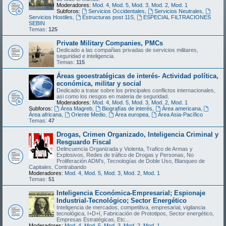
Moderadores:
Mod. 4
,
Mod. 5
,
Mod. 3
,
Mod. 2
,
Mod. 1
Subforos:
Servicios Occidentales
,
Servicios Neutrales
,
Servicios Hostiles
,
Estructuras post 11S
,
ESPECIAL FILTRACIONES
SEBIN
Temas:
125
Private Military Companies, PMCs
Dedicado a las compañias privadas de servicios militares,
seguridad e inteligencia.
Temas:
115
Áreas geoestratégicas de interés- Actividad política,
económica, militar y social
Dedicado a tratar sobre los principales conflictos internacionales,
asi como los riesgos en materia de seguridad.
Moderadores:
Mod. 4
,
Mod. 5
,
Mod. 3
,
Mod. 2
,
Mod. 1
Subforos:
Área Magreb
,
Biografías de interés
,
Área americana
,
Área africana
,
Oriente Medio
,
Área europea
,
Área Asia-Pacífico
Temas:
47
Drogas, Crimen Organizado, Inteligencia Criminal y
Resguardo Fiscal
Delincuencia Organizada y Violenta, Trafico de Armas y
Explosivos, Redes de tráfico de Drogas y Personas, No
Proliferación ADM's, Tecnologías de Doble Uso, Blanqueo de
Capitales, Contrabando
Moderadores:
Mod. 4
,
Mod. 5
,
Mod. 3
,
Mod. 2
,
Mod. 1
Temas:
51
Inteligencia Económica-Empresarial; Espionaje
Industrial-Tecnológico; Sector Energético
Inteligencia de mercados, competitiva, empresarial, vigilancia
tecnológica, I+D+I, Fabricación de Prototipos, Sector energético,
Empresas Estratégicas, Etc...
Moderadores:
Mod. 4
,
Mod. 5
,
Mod. 3
,
Mod. 2
,
Mod. 1