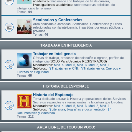
académico
relacionado con trabajos de fin de carrera,
investigaciones académicas
sobre materias policiales, de
inteligencia o terrorismo.
Temas:
94
Seminarios y Conferencias
Área dedicada a Jornadas, Seminarios, Conferencias y Ferias
relacionadas con la inteligencia, impartidos por entes públicos y
privados.
Temas:
46
TRABAJAR EN INTELIGENCIA
Trabajar en Inteligencia
Ofertas de trabajo, procesos de selección e ingreso, perfiles de
inteligencia
(SOLO Para Usuarios REGISTRADOS)
Moderadores:
Mod. 4
,
Mod. 5
,
Mod. 3
,
Mod. 2
,
Mod. 1
Subforos:
Trabajar en el CNI
,
Trabajar en los Cuerpos y
Fuerzas de Seguridad
Temas:
68
HISTORIA DEL ESPIONAJE
Historia del Espionaje
Tema dedicado a tratar la Historia y operaciones de los Servicios
Secretos españoles e internacionales, y la cultura que lo rodea.
Moderadores:
Mod. 4
,
Mod. 5
,
Mod. 3
,
Mod. 2
,
Mod. 1
Subforos:
Literatura, biografías y documentación
,
Documentales y videoteca
Temas:
212
AREA LIBRE, DE TODO UN POCO: