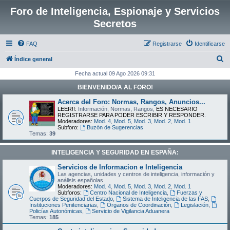
Foro de Inteligencia, Espionaje y Servicios
Secretos
FAQ
Registrarse
Identificarse
B
Índice general
u
Fecha actual 09 Ago 2026 09:31
s
BIENVENIDO/A AL FORO!
c
Acerca del Foro: Normas, Rangos, Anuncios...
a
LEER!!:
Información, Normas, Rangos,
ES NECESARIO
REGISTRARSE PARA PODER ESCRIBIR Y RESPONDER
.
r
Moderadores:
Mod. 4
,
Mod. 5
,
Mod. 3
,
Mod. 2
,
Mod. 1
Subforo:
Buzón de Sugerencias
Temas:
39
INTELIGENCIA Y SEGURIDAD EN ESPAÑA:
Servicios de Informacion e Inteligencia
Las agencias, unidades y centros de inteligencia, información y
análisis españolas
Moderadores:
Mod. 4
,
Mod. 5
,
Mod. 3
,
Mod. 2
,
Mod. 1
Subforos:
Centro Nacional de Inteligencia
,
Fuerzas y
Cuerpos de Seguridad del Estado
,
Sistema de Inteligencia de las FAS
,
Instituciones Penitenciarias
,
Órganos de Coordinación
,
Legislación
,
Policías Autonómicas
,
Servicio de Vigilancia Aduanera
Temas:
185