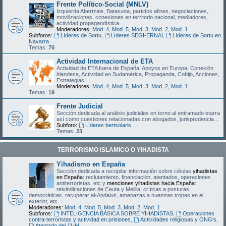
Frente Político-Social (MNLV)
Izquierda Abertzale, Batasuna, partidos afines, negociaciones,
movilizaciones, conexiones en territorio nacional, mediadores,
actividad propagandística...
Moderadores:
Mod. 4
,
Mod. 5
,
Mod. 3
,
Mod. 2
,
Mod. 1
Subforos:
Líderes de Sortu
,
Líderes SEGI-ERNAI
,
Líderes de Sortu en
Navarra
Temas:
70
Actividad Internacional de ETA
Actividad de ETA fuera de España: Apoyos en Europa, Conexión
irlandesa, Actividad en Sudamérica, Propaganda, Cobijo, Acciones,
Estrategias...
Moderadores:
Mod. 4
,
Mod. 5
,
Mod. 3
,
Mod. 2
,
Mod. 1
Temas:
19
Frente Judicial
Sección dedicada al análisis judiciales en torno al entramado etarra
así como cuestiones relacionadas con abogados, jurisprudencia...
Subforo:
Líderes bertsolaris
Temas:
23
TERRORISMO ISLAMICO O YIHADISTA
Yihadismo en España
Sección dedicada a recopilar información sobre células
yihadistas
en España
: reclutamiento, financiación, atentados, operaciones
antiterroristas, etc y
menciones yihadistas hacia España
:
reivindicaciones de Ceuta y Melilla, críticas a posturas
democráticas, recuperar al-Andalus, amenazas a nuestras tropas en el
exterior, etc.
Moderadores:
Mod. 4
,
Mod. 5
,
Mod. 3
,
Mod. 2
,
Mod. 1
Subforos:
INTELIGENCIA BÁSICA SOBRE YIHADISTAS
,
Operaciones
contra-terroristas y actividad en prisiones
,
Actividades religiosas y ONG's
,
Atentado del 11-M