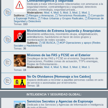
Contrainteligencia y Seguridad
Dedicado a tratar informaciones relacionadas con amenazas a la
seguridad interior, contrainteligencia y seguridad, detectives
privados, criminología, seguridad privada...
Moderadores:
Mod. 4
,
Mod. 5
,
Mod. 3
,
Mod. 2
,
Mod. 1
Subforos:
Riesgos y Amenazas
,
Terrorismos Residuales
,
Corrupción
y Espionaje Político
,
Tribus Urbanas y Grupos Radicales
,
Empresas de
Seguridad y Detectives
Temas:
153
Movimientos de Extrema Izquierda y Anarquistas
Movimiento antifascista, movimiento okupa, antiglobalización,
antimilitarismo, hacktivismo en favor de estos grupos y
monitorización de redes sociales.
Subforos:
SE BUSCA
,
#OP Operaciones y apoyo (Redes
Sociales y Hacktivismo)
Temas:
36
Misiones de las FAS y FCSE en el Exterior
Despliegue de las FAS y FCSE en el exterior, Seguimiento de
Operaciones, Posibles zonas de actuación, TTP's enemigas,
Reglas de Enfrentamiento...
Moderadores:
Mod. 4
,
Mod. 5
,
Mod. 3
,
Mod. 2
,
Mod. 1
Temas:
19
No Os Olvidamos [Homenaje a los Caidos]
Espacio dedicado a recordar a aquellas personas caídas en acto
de servicio o asesinadas por el terrorismo.
Temas:
15
INTELIGENCIA Y SEGURIDAD GLOBAL:
Servicios Secretos y Agencias de Espionaje
Dedicado a los Servicios y Agencias de Información e Inteligencia
de todo el Mundo.