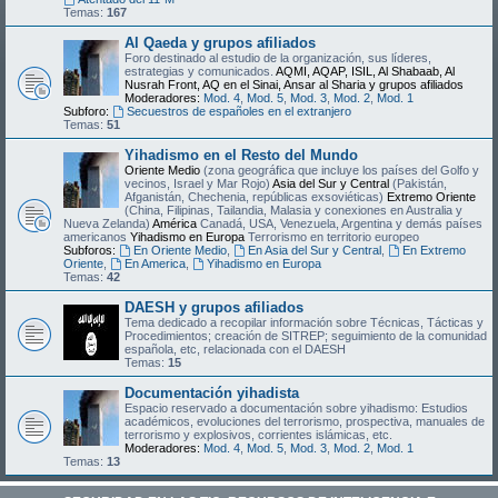
Temas:
167
Al Qaeda y grupos afiliados
Foro destinado al estudio de la organización, sus líderes,
estrategias y comunicados.
AQMI, AQAP, ISIL, Al Shabaab, Al
Nusrah Front, AQ en el Sinai, Ansar al Sharia y grupos afiliados
Moderadores:
Mod. 4
,
Mod. 5
,
Mod. 3
,
Mod. 2
,
Mod. 1
Subforo:
Secuestros de españoles en el extranjero
Temas:
51
Yihadismo en el Resto del Mundo
Oriente Medio
(zona geográfica que incluye los países del Golfo y
vecinos, Israel y Mar Rojo)
Asia del Sur y Central
(Pakistán,
Afganistán, Chechenia, repúblicas exsoviéticas)
Extremo Oriente
(China, Filipinas, Tailandia, Malasia y conexiones en Australia y
Nueva Zelanda)
América
Canadá, USA, Venezuela, Argentina y demás países
americanos
Yihadismo en Europa
Terrorismo en territorio europeo
Subforos:
En Oriente Medio
,
En Asia del Sur y Central
,
En Extremo
Oriente
,
En America
,
Yihadismo en Europa
Temas:
42
DAESH y grupos afiliados
Tema dedicado a recopilar información sobre Técnicas, Tácticas y
Procedimientos; creación de SITREP; seguimiento de la comunidad
española, etc, relacionada con el DAESH
Temas:
15
Documentación yihadista
Espacio reservado a documentación sobre yihadismo: Estudios
académicos, evoluciones del terrorismo, prospectiva, manuales de
terrorismo y explosivos, corrientes islámicas, etc.
Moderadores:
Mod. 4
,
Mod. 5
,
Mod. 3
,
Mod. 2
,
Mod. 1
Temas:
13