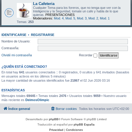
La Cafeteria
Cualquier Tema para los foreros, que no tenga que ver con la
Inteligencia y la Seguridad, tomate un cafe y habla de lo que
quieras.
PRESENTACIONES
Moderadores:
Mod. 4
,
Mod. 5
,
Mod. 3
,
Mod. 2
,
Mod. 1
Temas:
253
IDENTIFICARSE
•
REGISTRARSE
Nombre de Usuario:
Contraseña:
Olvidé mi contraseña
Recordar
¿QUIÉN ESTÁ CONECTADO?
En total hay
641
usuarios conectados :: 0 registrados, 0 ocultos y 641 invitados (basados
en usuarios activos en los últimos 5 minutos)
La mayor cantidad de usuarios identificados fue
21867
el 02 Jun 2026 03:16
ESTADÍSTICAS
Mensajes totales
69445
• Temas totales
2476
• Usuarios totales
9059
• Nuestro usuario
más reciente es
DeimosOlimpic
Índice general
Borrar cookies
Todos los horarios son
UTC+02:00
Desarrollado por
phpBB
® Forum Software © phpBB Limited
Traducción al español por
phpBB España
Privacidad
|
Condiciones