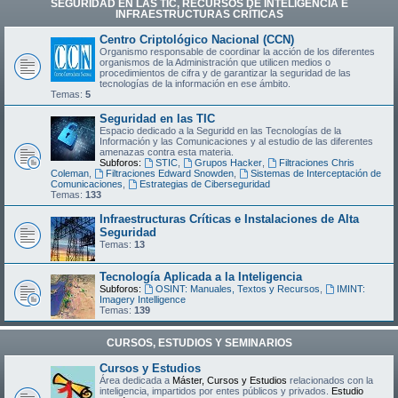
SEGURIDAD EN LAS TIC, RECURSOS DE INTELIGENCIA E
INFRAESTRUCTURAS CRÍTICAS
Centro Criptológico Nacional (CCN)
Organismo responsable de coordinar la acción de los diferentes
organismos de la Administración que utilicen medios o
procedimientos de cifra y de garantizar la seguridad de las
tecnologías de la información en ese ámbito.
Temas:
5
Seguridad en las TIC
Espacio dedicado a la Seguridd en las Tecnologías de la
Información y las Comunicaciones y al estudio de las diferentes
amenazas contra esta materia.
Subforos:
STIC
,
Grupos Hacker
,
Filtraciones Chris
Coleman
,
Filtraciones Edward Snowden
,
Sistemas de Interceptación de
Comunicaciones
,
Estrategias de Ciberseguridad
Temas:
133
Infraestructuras Críticas e Instalaciones de Alta
Seguridad
Temas:
13
Tecnología Aplicada a la Inteligencia
Subforos:
OSINT: Manuales, Textos y Recursos
,
IMINT:
Imagery Intelligence
Temas:
139
CURSOS, ESTUDIOS Y SEMINARIOS
Cursos y Estudios
Área dedicada a
Máster, Cursos y Estudios
relacionados con la
inteligencia, impartidos por entes públicos y privados.
Estudio