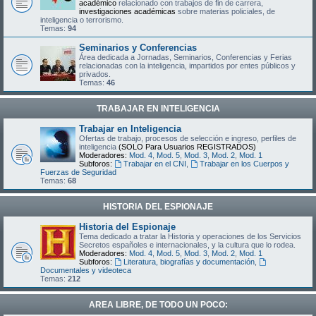
académico
relacionado con trabajos de fin de carrera,
investigaciones académicas
sobre materias policiales, de
inteligencia o terrorismo.
Temas:
94
Seminarios y Conferencias
Área dedicada a Jornadas, Seminarios, Conferencias y Ferias
relacionadas con la inteligencia, impartidos por entes públicos y
privados.
Temas:
46
TRABAJAR EN INTELIGENCIA
Trabajar en Inteligencia
Ofertas de trabajo, procesos de selección e ingreso, perfiles de
inteligencia
(SOLO Para Usuarios REGISTRADOS)
Moderadores:
Mod. 4
,
Mod. 5
,
Mod. 3
,
Mod. 2
,
Mod. 1
Subforos:
Trabajar en el CNI
,
Trabajar en los Cuerpos y
Fuerzas de Seguridad
Temas:
68
HISTORIA DEL ESPIONAJE
Historia del Espionaje
Tema dedicado a tratar la Historia y operaciones de los Servicios
Secretos españoles e internacionales, y la cultura que lo rodea.
Moderadores:
Mod. 4
,
Mod. 5
,
Mod. 3
,
Mod. 2
,
Mod. 1
Subforos:
Literatura, biografías y documentación
,
Documentales y videoteca
Temas:
212
AREA LIBRE, DE TODO UN POCO: