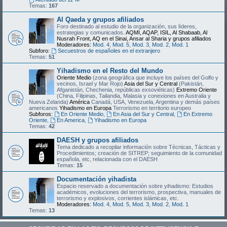
Temas:
167
Al Qaeda y grupos afiliados
Foro destinado al estudio de la organización, sus líderes,
estrategias y comunicados.
AQMI, AQAP, ISIL, Al Shabaab, Al
Nusrah Front, AQ en el Sinai, Ansar al Sharia y grupos afiliados
Moderadores:
Mod. 4
,
Mod. 5
,
Mod. 3
,
Mod. 2
,
Mod. 1
Subforo:
Secuestros de españoles en el extranjero
Temas:
51
Yihadismo en el Resto del Mundo
Oriente Medio
(zona geográfica que incluye los países del Golfo y
vecinos, Israel y Mar Rojo)
Asia del Sur y Central
(Pakistán,
Afganistán, Chechenia, repúblicas exsoviéticas)
Extremo Oriente
(China, Filipinas, Tailandia, Malasia y conexiones en Australia y
Nueva Zelanda)
América
Canadá, USA, Venezuela, Argentina y demás países
americanos
Yihadismo en Europa
Terrorismo en territorio europeo
Subforos:
En Oriente Medio
,
En Asia del Sur y Central
,
En Extremo
Oriente
,
En America
,
Yihadismo en Europa
Temas:
42
DAESH y grupos afiliados
Tema dedicado a recopilar información sobre Técnicas, Tácticas y
Procedimientos; creación de SITREP; seguimiento de la comunidad
española, etc, relacionada con el DAESH
Temas:
15
Documentación yihadista
Espacio reservado a documentación sobre yihadismo: Estudios
académicos, evoluciones del terrorismo, prospectiva, manuales de
terrorismo y explosivos, corrientes islámicas, etc.
Moderadores:
Mod. 4
,
Mod. 5
,
Mod. 3
,
Mod. 2
,
Mod. 1
Temas:
13