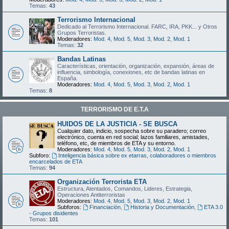
Temas:
43
Terrorismo Internacional
Dedicado al Terrorismo Internacional. FARC, IRA, PKK... y Otros
Grupos Terroristas.
Moderadores:
Mod. 4
,
Mod. 5
,
Mod. 3
,
Mod. 2
,
Mod. 1
Temas:
32
Bandas Latinas
Características, orientación, organización, expansión, áreas de
influencia, simbología, conexiones, etc de bandas latinas en
España.
Moderadores:
Mod. 4
,
Mod. 5
,
Mod. 3
,
Mod. 2
,
Mod. 1
Temas:
8
TERRORISMO DE E.T.A
HUIDOS DE LA JUSTICIA - SE BUSCA
Cualquier dato, indicio, sospecha sobre su paradero; correo
electrónico, cuenta en red social; lazos familiares, amistades,
teléfono, etc, de miembros de ETA y su entorno.
Moderadores:
Mod. 4
,
Mod. 5
,
Mod. 3
,
Mod. 2
,
Mod. 1
Subforo:
Inteligencia básica sobre ex etarras, colaboradores o miembros
encarcelados de ETA
Temas:
94
Organización Terrorista ETA
Estructura, Atentados, Comandos, Lideres, Estrategia,
Operaciones Antiterroristas
Moderadores:
Mod. 4
,
Mod. 5
,
Mod. 3
,
Mod. 2
,
Mod. 1
Subforos:
Financiación
,
Historia y Documentación
,
ETA 3.0
- Grupos disidentes
Temas:
101