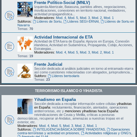
Frente Político-Social (MNLV)
Izquierda Abertzale, Batasuna, partidos afines, negociaciones,
movilizaciones, conexiones en territorio nacional, mediadores,
actividad propagandística...
Moderadores:
Mod. 4
,
Mod. 5
,
Mod. 3
,
Mod. 2
,
Mod. 1
Subforos:
Líderes de Sortu
,
Líderes SEGI-ERNAI
,
Líderes de Sortu en
Navarra
Temas:
70
Actividad Internacional de ETA
Actividad de ETA fuera de España: Apoyos en Europa, Conexión
irlandesa, Actividad en Sudamérica, Propaganda, Cobijo, Acciones,
Estrategias...
Moderadores:
Mod. 4
,
Mod. 5
,
Mod. 3
,
Mod. 2
,
Mod. 1
Temas:
19
Frente Judicial
Sección dedicada al análisis judiciales en torno al entramado etarra
así como cuestiones relacionadas con abogados, jurisprudencia...
Subforo:
Líderes bertsolaris
Temas:
23
TERRORISMO ISLAMICO O YIHADISTA
Yihadismo en España
Sección dedicada a recopilar información sobre células
yihadistas
en España
: reclutamiento, financiación, atentados, operaciones
antiterroristas, etc y
menciones yihadistas hacia España
:
reivindicaciones de Ceuta y Melilla, críticas a posturas
democráticas, recuperar al-Andalus, amenazas a nuestras tropas en el
exterior, etc.
Moderadores:
Mod. 4
,
Mod. 5
,
Mod. 3
,
Mod. 2
,
Mod. 1
Subforos:
INTELIGENCIA BÁSICA SOBRE YIHADISTAS
,
Operaciones
contra-terroristas y actividad en prisiones
,
Actividades religiosas y ONG's
,
Atentado del 11-M