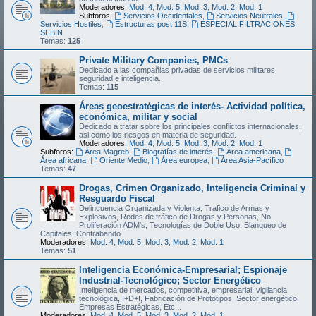
Moderadores:
Mod. 4
,
Mod. 5
,
Mod. 3
,
Mod. 2
,
Mod. 1
Subforos:
Servicios Occidentales
,
Servicios Neutrales
,
Servicios Hostiles
,
Estructuras post 11S
,
ESPECIAL FILTRACIONES
SEBIN
Temas:
125
Private Military Companies, PMCs
Dedicado a las compañias privadas de servicios militares,
seguridad e inteligencia.
Temas:
115
Áreas geoestratégicas de interés- Actividad política,
económica, militar y social
Dedicado a tratar sobre los principales conflictos internacionales,
asi como los riesgos en materia de seguridad.
Moderadores:
Mod. 4
,
Mod. 5
,
Mod. 3
,
Mod. 2
,
Mod. 1
Subforos:
Área Magreb
,
Biografías de interés
,
Área americana
,
Área africana
,
Oriente Medio
,
Área europea
,
Área Asia-Pacífico
Temas:
47
Drogas, Crimen Organizado, Inteligencia Criminal y
Resguardo Fiscal
Delincuencia Organizada y Violenta, Trafico de Armas y
Explosivos, Redes de tráfico de Drogas y Personas, No
Proliferación ADM's, Tecnologías de Doble Uso, Blanqueo de
Capitales, Contrabando
Moderadores:
Mod. 4
,
Mod. 5
,
Mod. 3
,
Mod. 2
,
Mod. 1
Temas:
51
Inteligencia Económica-Empresarial; Espionaje
Industrial-Tecnológico; Sector Energético
Inteligencia de mercados, competitiva, empresarial, vigilancia
tecnológica, I+D+I, Fabricación de Prototipos, Sector energético,
Empresas Estratégicas, Etc...
Moderadores:
Mod. 4
,
Mod. 5
,
Mod. 3
,
Mod. 2
,
Mod. 1