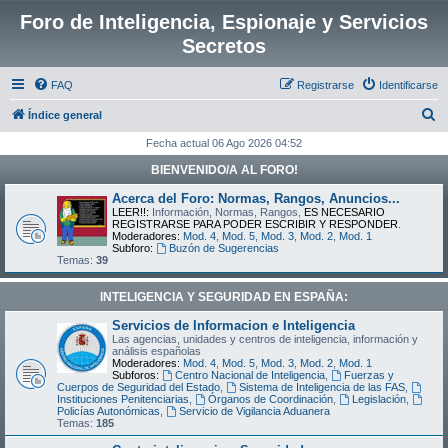
Foro de Inteligencia, Espionaje y Servicios
Secretos
FAQ
Registrarse
Identificarse
B
Índice general
u
Fecha actual 06 Ago 2026 04:52
s
BIENVENIDO/A AL FORO!
c
Acerca del Foro: Normas, Rangos, Anuncios...
a
LEER!!:
Información, Normas, Rangos,
ES NECESARIO
REGISTRARSE PARA PODER ESCRIBIR Y RESPONDER
.
r
Moderadores:
Mod. 4
,
Mod. 5
,
Mod. 3
,
Mod. 2
,
Mod. 1
Subforo:
Buzón de Sugerencias
Temas:
39
INTELIGENCIA Y SEGURIDAD EN ESPAÑA:
Servicios de Informacion e Inteligencia
Las agencias, unidades y centros de inteligencia, información y
análisis españolas
Moderadores:
Mod. 4
,
Mod. 5
,
Mod. 3
,
Mod. 2
,
Mod. 1
Subforos:
Centro Nacional de Inteligencia
,
Fuerzas y
Cuerpos de Seguridad del Estado
,
Sistema de Inteligencia de las FAS
,
Instituciones Penitenciarias
,
Órganos de Coordinación
,
Legislación
,
Policías Autonómicas
,
Servicio de Vigilancia Aduanera
Temas:
185