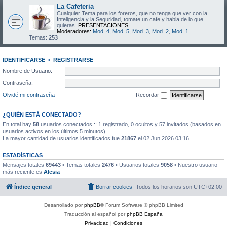
La Cafeteria
Cualquier Tema para los foreros, que no tenga que ver con la
Inteligencia y la Seguridad, tomate un cafe y habla de lo que
quieras.
PRESENTACIONES
Moderadores:
Mod. 4
,
Mod. 5
,
Mod. 3
,
Mod. 2
,
Mod. 1
Temas:
253
IDENTIFICARSE
•
REGISTRARSE
Nombre de Usuario:
Contraseña:
Olvidé mi contraseña
Recordar
¿QUIÉN ESTÁ CONECTADO?
En total hay
58
usuarios conectados :: 1 registrado, 0 ocultos y 57 invitados (basados en
usuarios activos en los últimos 5 minutos)
La mayor cantidad de usuarios identificados fue
21867
el 02 Jun 2026 03:16
ESTADÍSTICAS
Mensajes totales
69443
• Temas totales
2476
• Usuarios totales
9058
• Nuestro usuario
más reciente es
Alesia
Índice general
Borrar cookies
Todos los horarios son
UTC+02:00
Desarrollado por
phpBB
® Forum Software © phpBB Limited
Traducción al español por
phpBB España
Privacidad
|
Condiciones