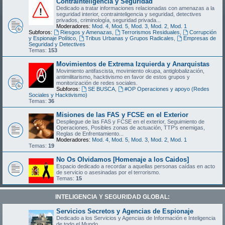
Contrainteligencia y Seguridad
Dedicado a tratar informaciones relacionadas con amenazas a la
seguridad interior, contrainteligencia y seguridad, detectives
privados, criminología, seguridad privada...
Moderadores:
Mod. 4
,
Mod. 5
,
Mod. 3
,
Mod. 2
,
Mod. 1
Subforos:
Riesgos y Amenazas
,
Terrorismos Residuales
,
Corrupción
y Espionaje Político
,
Tribus Urbanas y Grupos Radicales
,
Empresas de
Seguridad y Detectives
Temas:
153
Movimientos de Extrema Izquierda y Anarquistas
Movimiento antifascista, movimiento okupa, antiglobalización,
antimilitarismo, hacktivismo en favor de estos grupos y
monitorización de redes sociales.
Subforos:
SE BUSCA
,
#OP Operaciones y apoyo (Redes
Sociales y Hacktivismo)
Temas:
36
Misiones de las FAS y FCSE en el Exterior
Despliegue de las FAS y FCSE en el exterior, Seguimiento de
Operaciones, Posibles zonas de actuación, TTP's enemigas,
Reglas de Enfrentamiento...
Moderadores:
Mod. 4
,
Mod. 5
,
Mod. 3
,
Mod. 2
,
Mod. 1
Temas:
19
No Os Olvidamos [Homenaje a los Caidos]
Espacio dedicado a recordar a aquellas personas caídas en acto
de servicio o asesinadas por el terrorismo.
Temas:
15
INTELIGENCIA Y SEGURIDAD GLOBAL:
Servicios Secretos y Agencias de Espionaje
Dedicado a los Servicios y Agencias de Información e Inteligencia
de todo el Mundo.