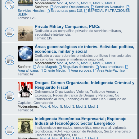
Moderadores:
Mod. 4
,
Mod. 5
,
Mod. 3
,
Mod. 2
,
Mod. 1
Subforos:
Servicios Occidentales
,
Servicios Neutrales
,
Servicios Hostiles
,
Estructuras post 11S
,
ESPECIAL FILTRACIONES
SEBIN
Temas:
125
Private Military Companies, PMCs
Dedicado a las compañias privadas de servicios militares,
seguridad e inteligencia.
Temas:
115
Áreas geoestratégicas de interés- Actividad política,
económica, militar y social
Dedicado a tratar sobre los principales conflictos internacionales,
asi como los riesgos en materia de seguridad.
Moderadores:
Mod. 4
,
Mod. 5
,
Mod. 3
,
Mod. 2
,
Mod. 1
Subforos:
Área Magreb
,
Biografías de interés
,
Área americana
,
Área africana
,
Oriente Medio
,
Área europea
,
Área Asia-Pacífico
Temas:
47
Drogas, Crimen Organizado, Inteligencia Criminal y
Resguardo Fiscal
Delincuencia Organizada y Violenta, Trafico de Armas y
Explosivos, Redes de tráfico de Drogas y Personas, No
Proliferación ADM's, Tecnologías de Doble Uso, Blanqueo de
Capitales, Contrabando
Moderadores:
Mod. 4
,
Mod. 5
,
Mod. 3
,
Mod. 2
,
Mod. 1
Temas:
51
Inteligencia Económica-Empresarial; Espionaje
Industrial-Tecnológico; Sector Energético
Inteligencia de mercados, competitiva, empresarial, vigilancia
tecnológica, I+D+I, Fabricación de Prototipos, Sector energético,
Empresas Estratégicas, Etc...
Moderadores:
Mod. 4
,
Mod. 5
,
Mod. 3
,
Mod. 2
,
Mod. 1