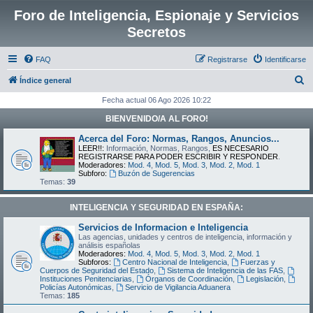
Foro de Inteligencia, Espionaje y Servicios
Secretos
FAQ
Registrarse
Identificarse
B
Índice general
u
Fecha actual 06 Ago 2026 10:22
s
BIENVENIDO/A AL FORO!
c
Acerca del Foro: Normas, Rangos, Anuncios...
a
LEER!!:
Información, Normas, Rangos,
ES NECESARIO
REGISTRARSE PARA PODER ESCRIBIR Y RESPONDER
.
r
Moderadores:
Mod. 4
,
Mod. 5
,
Mod. 3
,
Mod. 2
,
Mod. 1
Subforo:
Buzón de Sugerencias
Temas:
39
INTELIGENCIA Y SEGURIDAD EN ESPAÑA:
Servicios de Informacion e Inteligencia
Las agencias, unidades y centros de inteligencia, información y
análisis españolas
Moderadores:
Mod. 4
,
Mod. 5
,
Mod. 3
,
Mod. 2
,
Mod. 1
Subforos:
Centro Nacional de Inteligencia
,
Fuerzas y
Cuerpos de Seguridad del Estado
,
Sistema de Inteligencia de las FAS
,
Instituciones Penitenciarias
,
Órganos de Coordinación
,
Legislación
,
Policías Autonómicas
,
Servicio de Vigilancia Aduanera
Temas:
185