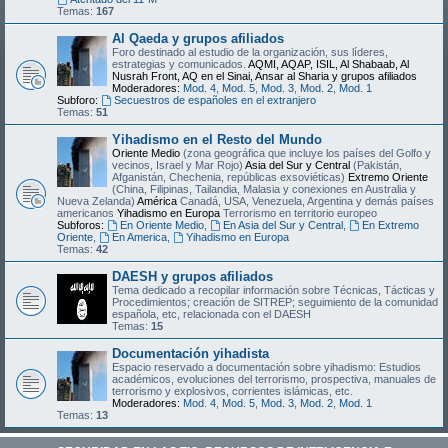
Temas:
167
Al Qaeda y grupos afiliados
Foro destinado al estudio de la organización, sus líderes,
estrategias y comunicados.
AQMI, AQAP, ISIL, Al Shabaab, Al
Nusrah Front, AQ en el Sinai, Ansar al Sharia y grupos afiliados
Moderadores:
Mod. 4
,
Mod. 5
,
Mod. 3
,
Mod. 2
,
Mod. 1
Subforo:
Secuestros de españoles en el extranjero
Temas:
51
Yihadismo en el Resto del Mundo
Oriente Medio
(zona geográfica que incluye los países del Golfo y
vecinos, Israel y Mar Rojo)
Asia del Sur y Central
(Pakistán,
Afganistán, Chechenia, repúblicas exsoviéticas)
Extremo Oriente
(China, Filipinas, Tailandia, Malasia y conexiones en Australia y
Nueva Zelanda)
América
Canadá, USA, Venezuela, Argentina y demás países
americanos
Yihadismo en Europa
Terrorismo en territorio europeo
Subforos:
En Oriente Medio
,
En Asia del Sur y Central
,
En Extremo
Oriente
,
En America
,
Yihadismo en Europa
Temas:
42
DAESH y grupos afiliados
Tema dedicado a recopilar información sobre Técnicas, Tácticas y
Procedimientos; creación de SITREP; seguimiento de la comunidad
española, etc, relacionada con el DAESH
Temas:
15
Documentación yihadista
Espacio reservado a documentación sobre yihadismo: Estudios
académicos, evoluciones del terrorismo, prospectiva, manuales de
terrorismo y explosivos, corrientes islámicas, etc.
Moderadores:
Mod. 4
,
Mod. 5
,
Mod. 3
,
Mod. 2
,
Mod. 1
Temas:
13