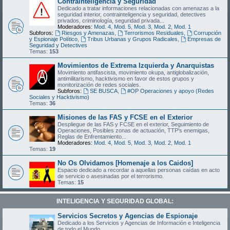
Contrainteligencia y Seguridad
Dedicado a tratar informaciones relacionadas con amenazas a la
seguridad interior, contrainteligencia y seguridad, detectives
privados, criminología, seguridad privada...
Moderadores:
Mod. 4
,
Mod. 5
,
Mod. 3
,
Mod. 2
,
Mod. 1
Subforos:
Riesgos y Amenazas
,
Terrorismos Residuales
,
Corrupción
y Espionaje Político
,
Tribus Urbanas y Grupos Radicales
,
Empresas de
Seguridad y Detectives
Temas:
153
Movimientos de Extrema Izquierda y Anarquistas
Movimiento antifascista, movimiento okupa, antiglobalización,
antimilitarismo, hacktivismo en favor de estos grupos y
monitorización de redes sociales.
Subforos:
SE BUSCA
,
#OP Operaciones y apoyo (Redes
Sociales y Hacktivismo)
Temas:
36
Misiones de las FAS y FCSE en el Exterior
Despliegue de las FAS y FCSE en el exterior, Seguimiento de
Operaciones, Posibles zonas de actuación, TTP's enemigas,
Reglas de Enfrentamiento...
Moderadores:
Mod. 4
,
Mod. 5
,
Mod. 3
,
Mod. 2
,
Mod. 1
Temas:
19
No Os Olvidamos [Homenaje a los Caidos]
Espacio dedicado a recordar a aquellas personas caídas en acto
de servicio o asesinadas por el terrorismo.
Temas:
15
INTELIGENCIA Y SEGURIDAD GLOBAL:
Servicios Secretos y Agencias de Espionaje
Dedicado a los Servicios y Agencias de Información e Inteligencia
de todo el Mundo.