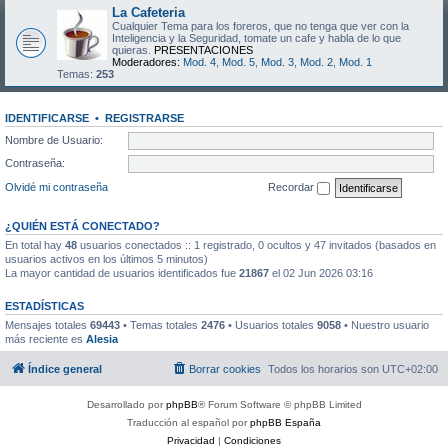
La Cafeteria
Cualquier Tema para los foreros, que no tenga que ver con la
Inteligencia y la Seguridad, tomate un cafe y habla de lo que
quieras.
PRESENTACIONES
Moderadores:
Mod. 4
,
Mod. 5
,
Mod. 3
,
Mod. 2
,
Mod. 1
Temas:
253
IDENTIFICARSE
•
REGISTRARSE
Nombre de Usuario:
Contraseña:
Olvidé mi contraseña
Recordar
¿QUIÉN ESTÁ CONECTADO?
En total hay
48
usuarios conectados :: 1 registrado, 0 ocultos y 47 invitados (basados en
usuarios activos en los últimos 5 minutos)
La mayor cantidad de usuarios identificados fue
21867
el 02 Jun 2026 03:16
ESTADÍSTICAS
Mensajes totales
69443
• Temas totales
2476
• Usuarios totales
9058
• Nuestro usuario
más reciente es
Alesia
Índice general
Borrar cookies
Todos los horarios son
UTC+02:00
Desarrollado por
phpBB
® Forum Software © phpBB Limited
Traducción al español por
phpBB España
Privacidad
|
Condiciones