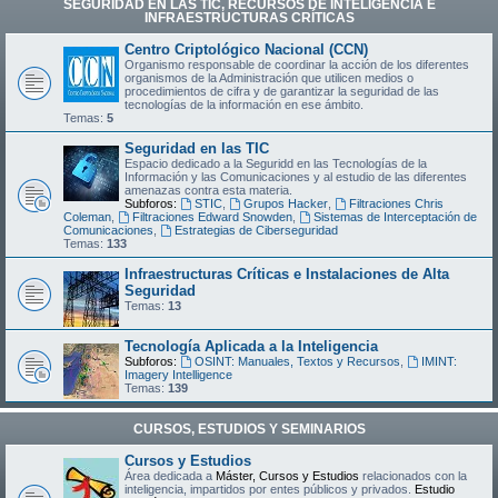
SEGURIDAD EN LAS TIC, RECURSOS DE INTELIGENCIA E
INFRAESTRUCTURAS CRÍTICAS
Centro Criptológico Nacional (CCN)
Organismo responsable de coordinar la acción de los diferentes
organismos de la Administración que utilicen medios o
procedimientos de cifra y de garantizar la seguridad de las
tecnologías de la información en ese ámbito.
Temas:
5
Seguridad en las TIC
Espacio dedicado a la Seguridd en las Tecnologías de la
Información y las Comunicaciones y al estudio de las diferentes
amenazas contra esta materia.
Subforos:
STIC
,
Grupos Hacker
,
Filtraciones Chris
Coleman
,
Filtraciones Edward Snowden
,
Sistemas de Interceptación de
Comunicaciones
,
Estrategias de Ciberseguridad
Temas:
133
Infraestructuras Críticas e Instalaciones de Alta
Seguridad
Temas:
13
Tecnología Aplicada a la Inteligencia
Subforos:
OSINT: Manuales, Textos y Recursos
,
IMINT:
Imagery Intelligence
Temas:
139
CURSOS, ESTUDIOS Y SEMINARIOS
Cursos y Estudios
Área dedicada a
Máster, Cursos y Estudios
relacionados con la
inteligencia, impartidos por entes públicos y privados.
Estudio