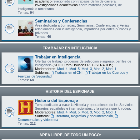
académico
relacionado con trabajos de fin de carrera,
investigaciones académicas
sobre materias policiales, de
inteligencia o terrorismo.
Temas:
94
Seminarios y Conferencias
Área dedicada a Jornadas, Seminarios, Conferencias y Ferias
relacionadas con la inteligencia, impartidos por entes públicos y
privados.
Temas:
46
TRABAJAR EN INTELIGENCIA
Trabajar en Inteligencia
Ofertas de trabajo, procesos de selección e ingreso, perfiles de
inteligencia
(SOLO Para Usuarios REGISTRADOS)
Moderadores:
Mod. 4
,
Mod. 5
,
Mod. 3
,
Mod. 2
,
Mod. 1
Subforos:
Trabajar en el CNI
,
Trabajar en los Cuerpos y
Fuerzas de Seguridad
Temas:
68
HISTORIA DEL ESPIONAJE
Historia del Espionaje
Tema dedicado a tratar la Historia y operaciones de los Servicios
Secretos españoles e internacionales, y la cultura que lo rodea.
Moderadores:
Mod. 4
,
Mod. 5
,
Mod. 3
,
Mod. 2
,
Mod. 1
Subforos:
Literatura, biografías y documentación
,
Documentales y videoteca
Temas:
212
AREA LIBRE, DE TODO UN POCO: