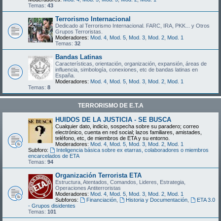
Temas:
43
Terrorismo Internacional
Dedicado al Terrorismo Internacional. FARC, IRA, PKK... y Otros
Grupos Terroristas.
Moderadores:
Mod. 4
,
Mod. 5
,
Mod. 3
,
Mod. 2
,
Mod. 1
Temas:
32
Bandas Latinas
Características, orientación, organización, expansión, áreas de
influencia, simbología, conexiones, etc de bandas latinas en
España.
Moderadores:
Mod. 4
,
Mod. 5
,
Mod. 3
,
Mod. 2
,
Mod. 1
Temas:
8
TERRORISMO DE E.T.A
HUIDOS DE LA JUSTICIA - SE BUSCA
Cualquier dato, indicio, sospecha sobre su paradero; correo
electrónico, cuenta en red social; lazos familiares, amistades,
teléfono, etc, de miembros de ETA y su entorno.
Moderadores:
Mod. 4
,
Mod. 5
,
Mod. 3
,
Mod. 2
,
Mod. 1
Subforo:
Inteligencia básica sobre ex etarras, colaboradores o miembros
encarcelados de ETA
Temas:
94
Organización Terrorista ETA
Estructura, Atentados, Comandos, Lideres, Estrategia,
Operaciones Antiterroristas
Moderadores:
Mod. 4
,
Mod. 5
,
Mod. 3
,
Mod. 2
,
Mod. 1
Subforos:
Financiación
,
Historia y Documentación
,
ETA 3.0
- Grupos disidentes
Temas:
101