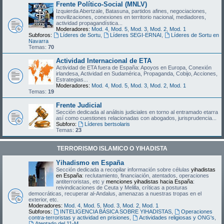
Frente Político-Social (MNLV)
Izquierda Abertzale, Batasuna, partidos afines, negociaciones,
movilizaciones, conexiones en territorio nacional, mediadores,
actividad propagandística...
Moderadores:
Mod. 4
,
Mod. 5
,
Mod. 3
,
Mod. 2
,
Mod. 1
Subforos:
Líderes de Sortu
,
Líderes SEGI-ERNAI
,
Líderes de Sortu en
Navarra
Temas:
70
Actividad Internacional de ETA
Actividad de ETA fuera de España: Apoyos en Europa, Conexión
irlandesa, Actividad en Sudamérica, Propaganda, Cobijo, Acciones,
Estrategias...
Moderadores:
Mod. 4
,
Mod. 5
,
Mod. 3
,
Mod. 2
,
Mod. 1
Temas:
19
Frente Judicial
Sección dedicada al análisis judiciales en torno al entramado etarra
así como cuestiones relacionadas con abogados, jurisprudencia...
Subforo:
Líderes bertsolaris
Temas:
23
TERRORISMO ISLAMICO O YIHADISTA
Yihadismo en España
Sección dedicada a recopilar información sobre células
yihadistas
en España
: reclutamiento, financiación, atentados, operaciones
antiterroristas, etc y
menciones yihadistas hacia España
:
reivindicaciones de Ceuta y Melilla, críticas a posturas
democráticas, recuperar al-Andalus, amenazas a nuestras tropas en el
exterior, etc.
Moderadores:
Mod. 4
,
Mod. 5
,
Mod. 3
,
Mod. 2
,
Mod. 1
Subforos:
INTELIGENCIA BÁSICA SOBRE YIHADISTAS
,
Operaciones
contra-terroristas y actividad en prisiones
,
Actividades religiosas y ONG's
,
Atentado del 11-M