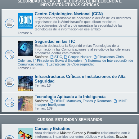
SEGURIDAD EN LAS TIC, RECURSOS DE INTELIGENCIA E
INFRAESTRUCTURAS CRÍTICAS
Centro Criptológico Nacional (CCN)
Organismo responsable de coordinar la acción de los diferentes
organismos de la Administración que utilicen medios o
procedimientos de cifra y de garantizar la seguridad de las
tecnologías de la información en ese ámbito.
Temas:
5
Seguridad en las TIC
Espacio dedicado a la Seguridd en las Tecnologías de la
Información y las Comunicaciones y al estudio de las diferentes
amenazas contra esta materia.
Subforos:
STIC
,
Grupos Hacker
,
Filtraciones Chris
Coleman
,
Filtraciones Edward Snowden
,
Sistemas de Interceptación de
Comunicaciones
,
Estrategias de Ciberseguridad
Temas:
133
Infraestructuras Críticas e Instalaciones de Alta
Seguridad
Temas:
13
Tecnología Aplicada a la Inteligencia
Subforos:
OSINT: Manuales, Textos y Recursos
,
IMINT:
Imagery Intelligence
Temas:
139
CURSOS, ESTUDIOS Y SEMINARIOS
Cursos y Estudios
Área dedicada a
Máster, Cursos y Estudios
relacionados con la
inteligencia, impartidos por entes públicos y privados.
Estudio