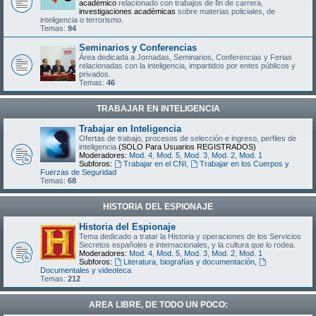
académico
relacionado con trabajos de fin de carrera,
investigaciones académicas
sobre materias policiales, de
inteligencia o terrorismo.
Temas:
94
Seminarios y Conferencias
Área dedicada a Jornadas, Seminarios, Conferencias y Ferias
relacionadas con la inteligencia, impartidos por entes públicos y
privados.
Temas:
46
TRABAJAR EN INTELIGENCIA
Trabajar en Inteligencia
Ofertas de trabajo, procesos de selección e ingreso, perfiles de
inteligencia
(SOLO Para Usuarios REGISTRADOS)
Moderadores:
Mod. 4
,
Mod. 5
,
Mod. 3
,
Mod. 2
,
Mod. 1
Subforos:
Trabajar en el CNI
,
Trabajar en los Cuerpos y
Fuerzas de Seguridad
Temas:
68
HISTORIA DEL ESPIONAJE
Historia del Espionaje
Tema dedicado a tratar la Historia y operaciones de los Servicios
Secretos españoles e internacionales, y la cultura que lo rodea.
Moderadores:
Mod. 4
,
Mod. 5
,
Mod. 3
,
Mod. 2
,
Mod. 1
Subforos:
Literatura, biografías y documentación
,
Documentales y videoteca
Temas:
212
AREA LIBRE, DE TODO UN POCO: