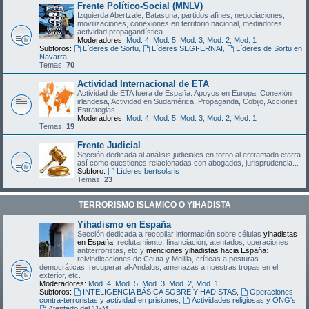
Frente Político-Social (MNLV)
Izquierda Abertzale, Batasuna, partidos afines, negociaciones,
movilizaciones, conexiones en territorio nacional, mediadores,
actividad propagandística...
Moderadores:
Mod. 4
,
Mod. 5
,
Mod. 3
,
Mod. 2
,
Mod. 1
Subforos:
Líderes de Sortu
,
Líderes SEGI-ERNAI
,
Líderes de Sortu en
Navarra
Temas:
70
Actividad Internacional de ETA
Actividad de ETA fuera de España: Apoyos en Europa, Conexión
irlandesa, Actividad en Sudamérica, Propaganda, Cobijo, Acciones,
Estrategias...
Moderadores:
Mod. 4
,
Mod. 5
,
Mod. 3
,
Mod. 2
,
Mod. 1
Temas:
19
Frente Judicial
Sección dedicada al análisis judiciales en torno al entramado etarra
así como cuestiones relacionadas con abogados, jurisprudencia...
Subforo:
Líderes bertsolaris
Temas:
23
TERRORISMO ISLAMICO O YIHADISTA
Yihadismo en España
Sección dedicada a recopilar información sobre células
yihadistas
en España
: reclutamiento, financiación, atentados, operaciones
antiterroristas, etc y
menciones yihadistas hacia España
:
reivindicaciones de Ceuta y Melilla, críticas a posturas
democráticas, recuperar al-Andalus, amenazas a nuestras tropas en el
exterior, etc.
Moderadores:
Mod. 4
,
Mod. 5
,
Mod. 3
,
Mod. 2
,
Mod. 1
Subforos:
INTELIGENCIA BÁSICA SOBRE YIHADISTAS
,
Operaciones
contra-terroristas y actividad en prisiones
,
Actividades religiosas y ONG's
,
Atentado del 11-M