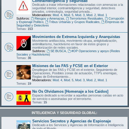
Contrainteligencia y Seguridad
Dedicado a tratar informaciones relacionadas con amenazas a la
seguridad interior, contrainteligencia y seguridad, detectives
privados, criminología, seguridad privada...
Moderadores:
Mod. 4
,
Mod. 5
,
Mod. 3
,
Mod. 2
,
Mod. 1
Subforos:
Riesgos y Amenazas
,
Terrorismos Residuales
,
Corrupción
y Espionaje Político
,
Tribus Urbanas y Grupos Radicales
,
Empresas de
Seguridad y Detectives
Temas:
153
Movimientos de Extrema Izquierda y Anarquistas
Movimiento antifascista, movimiento okupa, antiglobalización,
antimilitarismo, hacktivismo en favor de estos grupos y
monitorización de redes sociales.
Subforos:
SE BUSCA
,
#OP Operaciones y apoyo (Redes
Sociales y Hacktivismo)
Temas:
36
Misiones de las FAS y FCSE en el Exterior
Despliegue de las FAS y FCSE en el exterior, Seguimiento de
Operaciones, Posibles zonas de actuación, TTP's enemigas,
Reglas de Enfrentamiento...
Moderadores:
Mod. 4
,
Mod. 5
,
Mod. 3
,
Mod. 2
,
Mod. 1
Temas:
19
No Os Olvidamos [Homenaje a los Caidos]
Espacio dedicado a recordar a aquellas personas caídas en acto
de servicio o asesinadas por el terrorismo.
Temas:
15
INTELIGENCIA Y SEGURIDAD GLOBAL:
Servicios Secretos y Agencias de Espionaje
Dedicado a los Servicios y Agencias de Información e Inteligencia
de todo el Mundo.