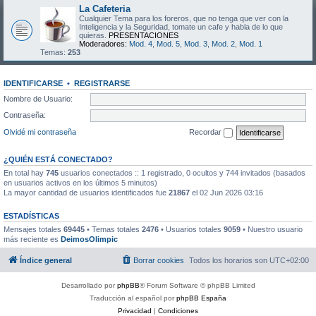
La Cafeteria
Cualquier Tema para los foreros, que no tenga que ver con la
Inteligencia y la Seguridad, tomate un cafe y habla de lo que
quieras.
PRESENTACIONES
Moderadores:
Mod. 4
,
Mod. 5
,
Mod. 3
,
Mod. 2
,
Mod. 1
Temas:
253
IDENTIFICARSE
•
REGISTRARSE
Nombre de Usuario:
Contraseña:
Olvidé mi contraseña
Recordar
¿QUIÉN ESTÁ CONECTADO?
En total hay
745
usuarios conectados :: 1 registrado, 0 ocultos y 744 invitados (basados
en usuarios activos en los últimos 5 minutos)
La mayor cantidad de usuarios identificados fue
21867
el 02 Jun 2026 03:16
ESTADÍSTICAS
Mensajes totales
69445
• Temas totales
2476
• Usuarios totales
9059
• Nuestro usuario
más reciente es
DeimosOlimpic
Índice general
Borrar cookies
Todos los horarios son
UTC+02:00
Desarrollado por
phpBB
® Forum Software © phpBB Limited
Traducción al español por
phpBB España
Privacidad
|
Condiciones