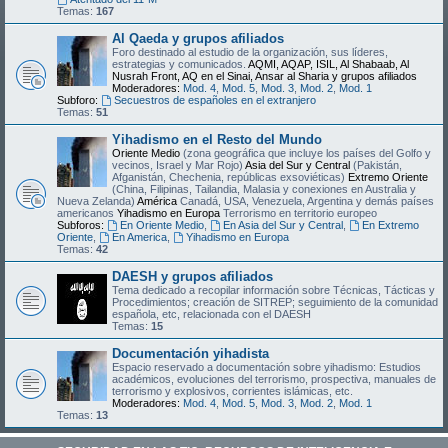
Temas:
167
Al Qaeda y grupos afiliados
Foro destinado al estudio de la organización, sus líderes,
estrategias y comunicados.
AQMI, AQAP, ISIL, Al Shabaab, Al
Nusrah Front, AQ en el Sinai, Ansar al Sharia y grupos afiliados
Moderadores:
Mod. 4
,
Mod. 5
,
Mod. 3
,
Mod. 2
,
Mod. 1
Subforo:
Secuestros de españoles en el extranjero
Temas:
51
Yihadismo en el Resto del Mundo
Oriente Medio
(zona geográfica que incluye los países del Golfo y
vecinos, Israel y Mar Rojo)
Asia del Sur y Central
(Pakistán,
Afganistán, Chechenia, repúblicas exsoviéticas)
Extremo Oriente
(China, Filipinas, Tailandia, Malasia y conexiones en Australia y
Nueva Zelanda)
América
Canadá, USA, Venezuela, Argentina y demás países
americanos
Yihadismo en Europa
Terrorismo en territorio europeo
Subforos:
En Oriente Medio
,
En Asia del Sur y Central
,
En Extremo
Oriente
,
En America
,
Yihadismo en Europa
Temas:
42
DAESH y grupos afiliados
Tema dedicado a recopilar información sobre Técnicas, Tácticas y
Procedimientos; creación de SITREP; seguimiento de la comunidad
española, etc, relacionada con el DAESH
Temas:
15
Documentación yihadista
Espacio reservado a documentación sobre yihadismo: Estudios
académicos, evoluciones del terrorismo, prospectiva, manuales de
terrorismo y explosivos, corrientes islámicas, etc.
Moderadores:
Mod. 4
,
Mod. 5
,
Mod. 3
,
Mod. 2
,
Mod. 1
Temas:
13