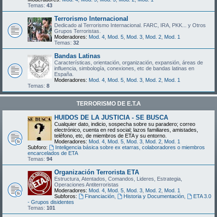
Temas:
43
Terrorismo Internacional
Dedicado al Terrorismo Internacional. FARC, IRA, PKK... y Otros
Grupos Terroristas.
Moderadores:
Mod. 4
,
Mod. 5
,
Mod. 3
,
Mod. 2
,
Mod. 1
Temas:
32
Bandas Latinas
Características, orientación, organización, expansión, áreas de
influencia, simbología, conexiones, etc de bandas latinas en
España.
Moderadores:
Mod. 4
,
Mod. 5
,
Mod. 3
,
Mod. 2
,
Mod. 1
Temas:
8
TERRORISMO DE E.T.A
HUIDOS DE LA JUSTICIA - SE BUSCA
Cualquier dato, indicio, sospecha sobre su paradero; correo
electrónico, cuenta en red social; lazos familiares, amistades,
teléfono, etc, de miembros de ETA y su entorno.
Moderadores:
Mod. 4
,
Mod. 5
,
Mod. 3
,
Mod. 2
,
Mod. 1
Subforo:
Inteligencia básica sobre ex etarras, colaboradores o miembros
encarcelados de ETA
Temas:
94
Organización Terrorista ETA
Estructura, Atentados, Comandos, Lideres, Estrategia,
Operaciones Antiterroristas
Moderadores:
Mod. 4
,
Mod. 5
,
Mod. 3
,
Mod. 2
,
Mod. 1
Subforos:
Financiación
,
Historia y Documentación
,
ETA 3.0
- Grupos disidentes
Temas:
101