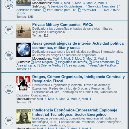
Moderadores:
Mod. 4
,
Mod. 5
,
Mod. 3
,
Mod. 2
,
Mod. 1
Subforos:
Servicios Occidentales
,
Servicios Neutrales
,
Servicios Hostiles
,
Estructuras post 11S
,
ESPECIAL FILTRACIONES
SEBIN
Temas:
125
Private Military Companies, PMCs
Dedicado a las compañias privadas de servicios militares,
seguridad e inteligencia.
Temas:
115
Áreas geoestratégicas de interés- Actividad política,
económica, militar y social
Dedicado a tratar sobre los principales conflictos internacionales,
asi como los riesgos en materia de seguridad.
Moderadores:
Mod. 4
,
Mod. 5
,
Mod. 3
,
Mod. 2
,
Mod. 1
Subforos:
Área Magreb
,
Biografías de interés
,
Área americana
,
Área africana
,
Oriente Medio
,
Área europea
,
Área Asia-Pacífico
Temas:
47
Drogas, Crimen Organizado, Inteligencia Criminal y
Resguardo Fiscal
Delincuencia Organizada y Violenta, Trafico de Armas y
Explosivos, Redes de tráfico de Drogas y Personas, No
Proliferación ADM's, Tecnologías de Doble Uso, Blanqueo de
Capitales, Contrabando
Moderadores:
Mod. 4
,
Mod. 5
,
Mod. 3
,
Mod. 2
,
Mod. 1
Temas:
51
Inteligencia Económica-Empresarial; Espionaje
Industrial-Tecnológico; Sector Energético
Inteligencia de mercados, competitiva, empresarial, vigilancia
tecnológica, I+D+I, Fabricación de Prototipos, Sector energético,
Empresas Estratégicas, Etc...
Moderadores:
Mod. 4
,
Mod. 5
,
Mod. 3
,
Mod. 2
,
Mod. 1