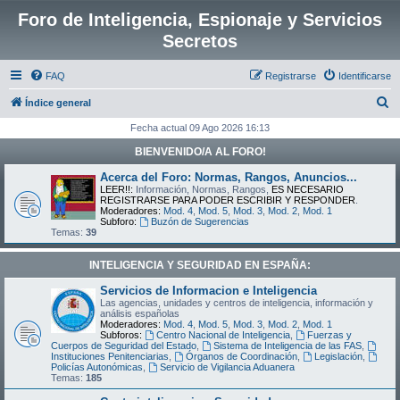
Foro de Inteligencia, Espionaje y Servicios
Secretos
FAQ
Registrarse
Identificarse
B
Índice general
u
Fecha actual 09 Ago 2026 16:13
s
BIENVENIDO/A AL FORO!
c
Acerca del Foro: Normas, Rangos, Anuncios...
a
LEER!!:
Información, Normas, Rangos,
ES NECESARIO
REGISTRARSE PARA PODER ESCRIBIR Y RESPONDER
.
r
Moderadores:
Mod. 4
,
Mod. 5
,
Mod. 3
,
Mod. 2
,
Mod. 1
Subforo:
Buzón de Sugerencias
Temas:
39
INTELIGENCIA Y SEGURIDAD EN ESPAÑA:
Servicios de Informacion e Inteligencia
Las agencias, unidades y centros de inteligencia, información y
análisis españolas
Moderadores:
Mod. 4
,
Mod. 5
,
Mod. 3
,
Mod. 2
,
Mod. 1
Subforos:
Centro Nacional de Inteligencia
,
Fuerzas y
Cuerpos de Seguridad del Estado
,
Sistema de Inteligencia de las FAS
,
Instituciones Penitenciarias
,
Órganos de Coordinación
,
Legislación
,
Policías Autonómicas
,
Servicio de Vigilancia Aduanera
Temas:
185