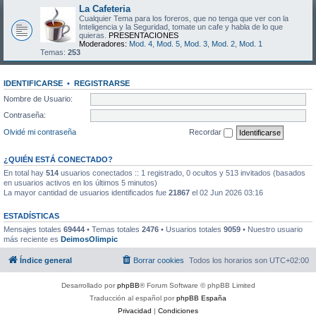
La Cafeteria
Cualquier Tema para los foreros, que no tenga que ver con la
Inteligencia y la Seguridad, tomate un cafe y habla de lo que
quieras.
PRESENTACIONES
Moderadores:
Mod. 4
,
Mod. 5
,
Mod. 3
,
Mod. 2
,
Mod. 1
Temas:
253
IDENTIFICARSE
•
REGISTRARSE
Nombre de Usuario:
Contraseña:
Olvidé mi contraseña
Recordar
¿QUIÉN ESTÁ CONECTADO?
En total hay
514
usuarios conectados :: 1 registrado, 0 ocultos y 513 invitados (basados
en usuarios activos en los últimos 5 minutos)
La mayor cantidad de usuarios identificados fue
21867
el 02 Jun 2026 03:16
ESTADÍSTICAS
Mensajes totales
69444
• Temas totales
2476
• Usuarios totales
9059
• Nuestro usuario
más reciente es
DeimosOlimpic
Índice general
Borrar cookies
Todos los horarios son
UTC+02:00
Desarrollado por
phpBB
® Forum Software © phpBB Limited
Traducción al español por
phpBB España
Privacidad
|
Condiciones