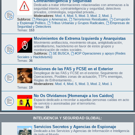
Contrainteligencia y Seguridad
Dedicado a tratar informaciones relacionadas con amenazas a la
seguridad interior, contrainteligencia y seguridad, detectives
privados, criminología, seguridad privada...
Moderadores:
Mod. 4
,
Mod. 5
,
Mod. 3
,
Mod. 2
,
Mod. 1
Subforos:
Riesgos y Amenazas
,
Terrorismos Residuales
,
Corrupción
y Espionaje Político
,
Tribus Urbanas y Grupos Radicales
,
Empresas de
Seguridad y Detectives
Temas:
153
Movimientos de Extrema Izquierda y Anarquistas
Movimiento antifascista, movimiento okupa, antiglobalización,
antimilitarismo, hacktivismo en favor de estos grupos y
monitorización de redes sociales.
Subforos:
SE BUSCA
,
#OP Operaciones y apoyo (Redes
Sociales y Hacktivismo)
Temas:
36
Misiones de las FAS y FCSE en el Exterior
Despliegue de las FAS y FCSE en el exterior, Seguimiento de
Operaciones, Posibles zonas de actuación, TTP's enemigas,
Reglas de Enfrentamiento...
Moderadores:
Mod. 4
,
Mod. 5
,
Mod. 3
,
Mod. 2
,
Mod. 1
Temas:
19
No Os Olvidamos [Homenaje a los Caidos]
Espacio dedicado a recordar a aquellas personas caídas en acto
de servicio o asesinadas por el terrorismo.
Temas:
15
INTELIGENCIA Y SEGURIDAD GLOBAL:
Servicios Secretos y Agencias de Espionaje
Dedicado a los Servicios y Agencias de Información e Inteligencia
de todo el Mundo.