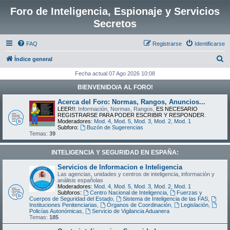
Foro de Inteligencia, Espionaje y Servicios
Secretos
FAQ
Registrarse
Identificarse
B
Índice general
u
Fecha actual 07 Ago 2026 10:08
s
BIENVENIDO/A AL FORO!
c
Acerca del Foro: Normas, Rangos, Anuncios...
a
LEER!!:
Información, Normas, Rangos,
ES NECESARIO
REGISTRARSE PARA PODER ESCRIBIR Y RESPONDER
.
r
Moderadores:
Mod. 4
,
Mod. 5
,
Mod. 3
,
Mod. 2
,
Mod. 1
Subforo:
Buzón de Sugerencias
Temas:
39
INTELIGENCIA Y SEGURIDAD EN ESPAÑA:
Servicios de Informacion e Inteligencia
Las agencias, unidades y centros de inteligencia, información y
análisis españolas
Moderadores:
Mod. 4
,
Mod. 5
,
Mod. 3
,
Mod. 2
,
Mod. 1
Subforos:
Centro Nacional de Inteligencia
,
Fuerzas y
Cuerpos de Seguridad del Estado
,
Sistema de Inteligencia de las FAS
,
Instituciones Penitenciarias
,
Órganos de Coordinación
,
Legislación
,
Policías Autonómicas
,
Servicio de Vigilancia Aduanera
Temas:
185