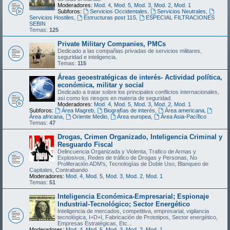
Moderadores:
Mod. 4
,
Mod. 5
,
Mod. 3
,
Mod. 2
,
Mod. 1
Subforos:
Servicios Occidentales
,
Servicios Neutrales
,
Servicios Hostiles
,
Estructuras post 11S
,
ESPECIAL FILTRACIONES
SEBIN
Temas:
125
Private Military Companies, PMCs
Dedicado a las compañias privadas de servicios militares,
seguridad e inteligencia.
Temas:
115
Áreas geoestratégicas de interés- Actividad política,
económica, militar y social
Dedicado a tratar sobre los principales conflictos internacionales,
asi como los riesgos en materia de seguridad.
Moderadores:
Mod. 4
,
Mod. 5
,
Mod. 3
,
Mod. 2
,
Mod. 1
Subforos:
Área Magreb
,
Biografías de interés
,
Área americana
,
Área africana
,
Oriente Medio
,
Área europea
,
Área Asia-Pacífico
Temas:
47
Drogas, Crimen Organizado, Inteligencia Criminal y
Resguardo Fiscal
Delincuencia Organizada y Violenta, Trafico de Armas y
Explosivos, Redes de tráfico de Drogas y Personas, No
Proliferación ADM's, Tecnologías de Doble Uso, Blanqueo de
Capitales, Contrabando
Moderadores:
Mod. 4
,
Mod. 5
,
Mod. 3
,
Mod. 2
,
Mod. 1
Temas:
51
Inteligencia Económica-Empresarial; Espionaje
Industrial-Tecnológico; Sector Energético
Inteligencia de mercados, competitiva, empresarial, vigilancia
tecnológica, I+D+I, Fabricación de Prototipos, Sector energético,
Empresas Estratégicas, Etc...
Moderadores:
Mod. 4
,
Mod. 5
,
Mod. 3
,
Mod. 2
,
Mod. 1