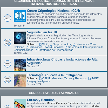
SEGURIDAD EN LAS TIC, RECURSOS DE INTELIGENCIA E
INFRAESTRUCTURAS CRÍTICAS
Centro Criptológico Nacional (CCN)
Organismo responsable de coordinar la acción de los diferentes
organismos de la Administración que utilicen medios o
procedimientos de cifra y de garantizar la seguridad de las
tecnologías de la información en ese ámbito.
Temas:
5
Seguridad en las TIC
Espacio dedicado a la Seguridd en las Tecnologías de la
Información y las Comunicaciones y al estudio de las diferentes
amenazas contra esta materia.
Subforos:
STIC
,
Grupos Hacker
,
Filtraciones Chris
Coleman
,
Filtraciones Edward Snowden
,
Sistemas de Interceptación de
Comunicaciones
,
Estrategias de Ciberseguridad
Temas:
133
Infraestructuras Críticas e Instalaciones de Alta
Seguridad
Temas:
13
Tecnología Aplicada a la Inteligencia
Subforos:
OSINT: Manuales, Textos y Recursos
,
IMINT:
Imagery Intelligence
Temas:
139
CURSOS, ESTUDIOS Y SEMINARIOS
Cursos y Estudios
Área dedicada a
Máster, Cursos y Estudios
relacionados con la
inteligencia, impartidos por entes públicos y privados.
Estudio