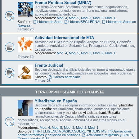
Frente Político-Social (MNLV)
Izquierda Abertzale, Batasuna, partidos afines, negociaciones,
movilizaciones, conexiones en territorio nacional, mediadores,
actividad propagandística...
Moderadores:
Mod. 4
,
Mod. 5
,
Mod. 3
,
Mod. 2
,
Mod. 1
Subforos:
Líderes de Sortu
,
Líderes SEGI-ERNAI
,
Líderes de Sortu en
Navarra
Temas:
70
Actividad Internacional de ETA
Actividad de ETA fuera de España: Apoyos en Europa, Conexión
irlandesa, Actividad en Sudamérica, Propaganda, Cobijo, Acciones,
Estrategias...
Moderadores:
Mod. 4
,
Mod. 5
,
Mod. 3
,
Mod. 2
,
Mod. 1
Temas:
19
Frente Judicial
Sección dedicada al análisis judiciales en torno al entramado etarra
así como cuestiones relacionadas con abogados, jurisprudencia...
Subforo:
Líderes bertsolaris
Temas:
23
TERRORISMO ISLAMICO O YIHADISTA
Yihadismo en España
Sección dedicada a recopilar información sobre células
yihadistas
en España
: reclutamiento, financiación, atentados, operaciones
antiterroristas, etc y
menciones yihadistas hacia España
:
reivindicaciones de Ceuta y Melilla, críticas a posturas
democráticas, recuperar al-Andalus, amenazas a nuestras tropas en el
exterior, etc.
Moderadores:
Mod. 4
,
Mod. 5
,
Mod. 3
,
Mod. 2
,
Mod. 1
Subforos:
INTELIGENCIA BÁSICA SOBRE YIHADISTAS
,
Operaciones
contra-terroristas y actividad en prisiones
,
Actividades religiosas y ONG's
,
Atentado del 11-M