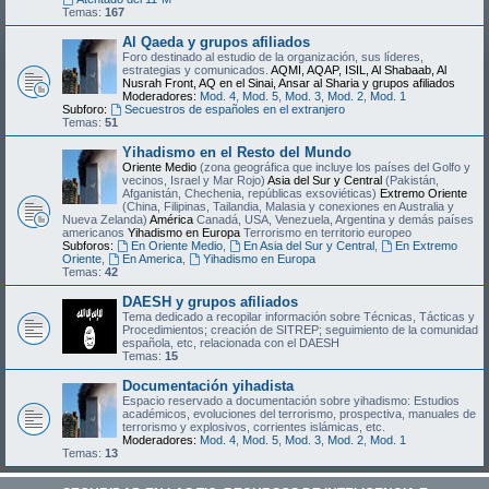
Temas:
167
Al Qaeda y grupos afiliados
Foro destinado al estudio de la organización, sus líderes,
estrategias y comunicados.
AQMI, AQAP, ISIL, Al Shabaab, Al
Nusrah Front, AQ en el Sinai, Ansar al Sharia y grupos afiliados
Moderadores:
Mod. 4
,
Mod. 5
,
Mod. 3
,
Mod. 2
,
Mod. 1
Subforo:
Secuestros de españoles en el extranjero
Temas:
51
Yihadismo en el Resto del Mundo
Oriente Medio
(zona geográfica que incluye los países del Golfo y
vecinos, Israel y Mar Rojo)
Asia del Sur y Central
(Pakistán,
Afganistán, Chechenia, repúblicas exsoviéticas)
Extremo Oriente
(China, Filipinas, Tailandia, Malasia y conexiones en Australia y
Nueva Zelanda)
América
Canadá, USA, Venezuela, Argentina y demás países
americanos
Yihadismo en Europa
Terrorismo en territorio europeo
Subforos:
En Oriente Medio
,
En Asia del Sur y Central
,
En Extremo
Oriente
,
En America
,
Yihadismo en Europa
Temas:
42
DAESH y grupos afiliados
Tema dedicado a recopilar información sobre Técnicas, Tácticas y
Procedimientos; creación de SITREP; seguimiento de la comunidad
española, etc, relacionada con el DAESH
Temas:
15
Documentación yihadista
Espacio reservado a documentación sobre yihadismo: Estudios
académicos, evoluciones del terrorismo, prospectiva, manuales de
terrorismo y explosivos, corrientes islámicas, etc.
Moderadores:
Mod. 4
,
Mod. 5
,
Mod. 3
,
Mod. 2
,
Mod. 1
Temas:
13