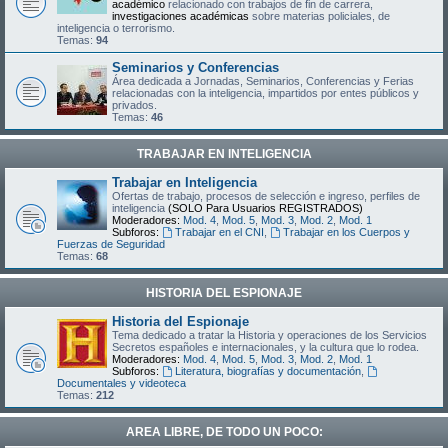
académico
relacionado con trabajos de fin de carrera,
investigaciones académicas
sobre materias policiales, de
inteligencia o terrorismo.
Temas:
94
Seminarios y Conferencias
Área dedicada a Jornadas, Seminarios, Conferencias y Ferias
relacionadas con la inteligencia, impartidos por entes públicos y
privados.
Temas:
46
TRABAJAR EN INTELIGENCIA
Trabajar en Inteligencia
Ofertas de trabajo, procesos de selección e ingreso, perfiles de
inteligencia
(SOLO Para Usuarios REGISTRADOS)
Moderadores:
Mod. 4
,
Mod. 5
,
Mod. 3
,
Mod. 2
,
Mod. 1
Subforos:
Trabajar en el CNI
,
Trabajar en los Cuerpos y
Fuerzas de Seguridad
Temas:
68
HISTORIA DEL ESPIONAJE
Historia del Espionaje
Tema dedicado a tratar la Historia y operaciones de los Servicios
Secretos españoles e internacionales, y la cultura que lo rodea.
Moderadores:
Mod. 4
,
Mod. 5
,
Mod. 3
,
Mod. 2
,
Mod. 1
Subforos:
Literatura, biografías y documentación
,
Documentales y videoteca
Temas:
212
AREA LIBRE, DE TODO UN POCO: