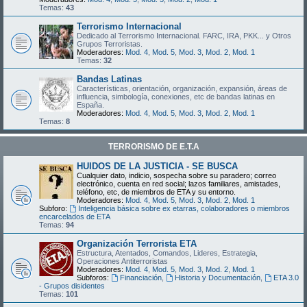
Temas:
43
Terrorismo Internacional
Dedicado al Terrorismo Internacional. FARC, IRA, PKK... y Otros
Grupos Terroristas.
Moderadores:
Mod. 4
,
Mod. 5
,
Mod. 3
,
Mod. 2
,
Mod. 1
Temas:
32
Bandas Latinas
Características, orientación, organización, expansión, áreas de
influencia, simbología, conexiones, etc de bandas latinas en
España.
Moderadores:
Mod. 4
,
Mod. 5
,
Mod. 3
,
Mod. 2
,
Mod. 1
Temas:
8
TERRORISMO DE E.T.A
HUIDOS DE LA JUSTICIA - SE BUSCA
Cualquier dato, indicio, sospecha sobre su paradero; correo
electrónico, cuenta en red social; lazos familiares, amistades,
teléfono, etc, de miembros de ETA y su entorno.
Moderadores:
Mod. 4
,
Mod. 5
,
Mod. 3
,
Mod. 2
,
Mod. 1
Subforo:
Inteligencia básica sobre ex etarras, colaboradores o miembros
encarcelados de ETA
Temas:
94
Organización Terrorista ETA
Estructura, Atentados, Comandos, Lideres, Estrategia,
Operaciones Antiterroristas
Moderadores:
Mod. 4
,
Mod. 5
,
Mod. 3
,
Mod. 2
,
Mod. 1
Subforos:
Financiación
,
Historia y Documentación
,
ETA 3.0
- Grupos disidentes
Temas:
101