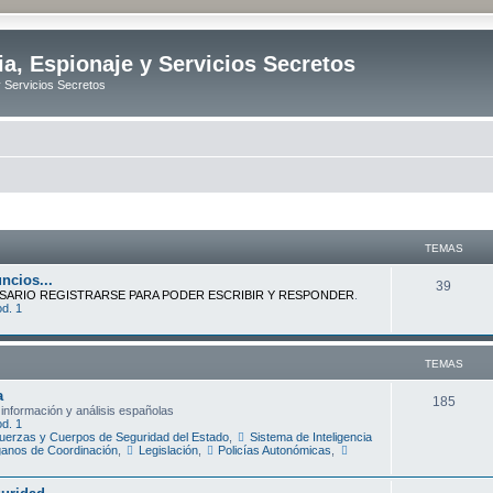
ia, Espionaje y Servicios Secretos
y Servicios Secretos
TEMAS
ncios...
T
39
SARIO REGISTRARSE PARA PODER ESCRIBIR Y RESPONDER
.
d. 1
e
m
TEMAS
a
a
s
T
185
 información y análisis españolas
d. 1
e
uerzas y Cuerpos de Seguridad del Estado
,
Sistema de Inteligencia
anos de Coordinación
,
Legislación
,
Policías Autonómicas
,
m
a