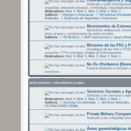
Contrainteligencia y Se
Dedicado a tratar informaciones
seguridad, detectives privados, criminología, seguridad priva
Moderadores:
Mod. 4
,
Mod. 5
,
Mod. 3
,
Mod. 2
,
Mod. 1
Subforos:
Riesgos y Amenazas
,
Terrorismos Residual
Radicales
,
Empresas de Seguridad y Detectives
Movimientos de Extrema
Movimiento antifascista, movimi
estos grupos y monitorización de redes sociales.
Subforos:
SE BUSCA
,
#OP Operaciones y apoyo (Rede
Misiones de las FAS y F
Despliegue de las FAS y FCSE 
actuación, TTP's enemigas, Reglas de Enfrentamiento...
Moderadores:
Mod. 4
,
Mod. 5
,
Mod. 3
,
Mod. 2
,
Mod. 1
No Os Olvidamos [Homen
Espacio dedicado a recordar a 
terrorismo.
INTELIGENCIA Y SEGURIDAD GLOBAL:
Servicios Secretos y Ag
Dedicado a los Servicios y Age
Moderadores:
Mod. 4
,
Mod. 5
,
Mod. 3
,
Mod. 2
,
Mod. 1
Subforos:
Servicios Occidentales
,
Servicios Neutrales
,
FILTRACIONES SEBIN
Private Military Compa
Dedicado a las compañias privad
Áreas geoestratégicas de