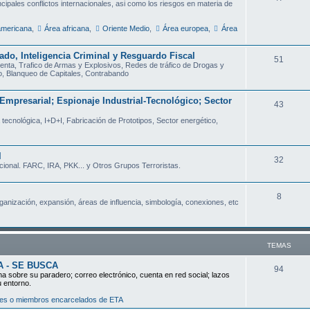
ncipales conflictos internacionales, asi como los riesgos en materia de
e
a
americana
,
Área africana
,
Oriente Medio
,
Área europea
,
Área
m
s
a
do, Inteligencia Criminal y Resguardo Fiscal
T
51
enta, Trafico de Armas y Explosivos, Redes de tráfico de Drogas y
s
o, Blanqueo de Capitales, Contrabando
e
m
Empresarial; Espionaje Industrial-Tecnológico; Sector
T
43
a
a tecnológica, I+D+I, Fabricación de Prototipos, Sector energético,
e
s
m
l
a
T
32
cional. FARC, IRA, PKK... y Otros Grupos Terroristas.
s
e
m
T
8
rganización, expansión, áreas de influencia, simbología, conexiones, etc
a
e
s
m
TEMAS
a
A - SE BUSCA
s
T
94
ha sobre su paradero; correo electrónico, cuenta en red social; lazos
u entorno.
e
dores o miembros encarcelados de ETA
m