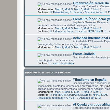
Organización Terrorista
Estructura, Atentados, Comando
Moderadores:
Mod. 4
,
Mod. 5
,
Mod. 3
,
Mod. 2
,
Mod. 1
Subforos:
Financiación
,
Historia y Documentación
,
E
Frente Político-Social (
Izquierda Abertzale, Batasuna, 
nacional, mediadores, actividad propagandística...
Moderadores:
Mod. 4
,
Mod. 5
,
Mod. 3
,
Mod. 2
,
Mod. 1
Subforos:
Líderes de Sortu
,
Líderes SEGI-ERNAI
,
Lí
Actividad Internacional
Actividad de ETA fuera de Esp
Propaganda, Cobijo, Acciones, Estrategias...
Moderadores:
Mod. 4
,
Mod. 5
,
Mod. 3
,
Mod. 2
,
Mod. 1
Frente Judicial
Sección dedicada al análisis j
con abogados, jurisprudencia...
Subforo:
Líderes bertsolaris
TERRORISMO ISLAMICO O YIHADISTA
Yihadismo en España
Sección dedicada a recopilar i
financiación, atentados, operaciones antiterroristas, etc y
me
críticas a posturas democráticas, recuperar al-Andalus, amen
Moderadores:
Mod. 4
,
Mod. 5
,
Mod. 3
,
Mod. 2
,
Mod. 1
Subforos:
INTELIGENCIA BÁSICA SOBRE YIHADISTAS
,
Actividades religiosas y ONG's
,
Atentado del 11-M
Al Qaeda y grupos afili
Foro destinado al estudio de l