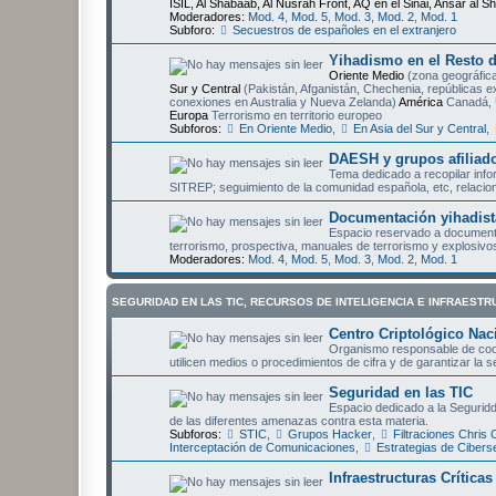
ISIL, Al Shabaab, Al Nusrah Front, AQ en el Sinai, Ansar al Sh
Moderadores:
Mod. 4
,
Mod. 5
,
Mod. 3
,
Mod. 2
,
Mod. 1
Subforo:
Secuestros de españoles en el extranjero
Yihadismo en el Resto 
Oriente Medio
(zona geográfica
Sur y Central
(Pakistán, Afganistán, Chechenia, repúblicas e
conexiones en Australia y Nueva Zelanda)
América
Canadá, 
Europa
Terrorismo en territorio europeo
Subforos:
En Oriente Medio
,
En Asia del Sur y Central
,
DAESH y grupos afiliad
Tema dedicado a recopilar inf
SITREP; seguimiento de la comunidad española, etc, relaci
Documentación yihadist
Espacio reservado a documenta
terrorismo, prospectiva, manuales de terrorismo y explosivos,
Moderadores:
Mod. 4
,
Mod. 5
,
Mod. 3
,
Mod. 2
,
Mod. 1
SEGURIDAD EN LAS TIC, RECURSOS DE INTELIGENCIA E INFRAESTR
Centro Criptológico Nac
Organismo responsable de coord
utilicen medios o procedimientos de cifra y de garantizar la 
Seguridad en las TIC
Espacio dedicado a la Seguridd
de las diferentes amenazas contra esta materia.
Subforos:
STIC
,
Grupos Hacker
,
Filtraciones Chris
Interceptación de Comunicaciones
,
Estrategias de Cibers
Infraestructuras Crítica