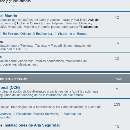
aria y grupos afiliados
e
m
del Mundo
T
42
a
 que incluye los países del Golfo y vecinos, Israel y Mar Rojo)
Asia del
xsoviéticas)
Extremo Oriente
(China, Filipinas, Tailandia, Malasia y
e
s
USA, Venezuela, Argentina y demás países americanos
Yihadismo en
m
En Extremo Oriente
,
En America
,
Yihadismo en Europa
a
os
T
15
ormación sobre Técnicas, Tácticas y Procedimientos; creación de
s
onada con el DAESH
e
a
m
T
13
ción sobre yihadismo: Estudios académicos, evoluciones del
 corrientes islámicas, etc.
a
e
s
m
UCTURAS CRÍTICAS
TEMAS
a
ional (CCN)
s
T
5
inar la acción de los diferentes organismos de la Administración que
seguridad de las tecnologías de la información en ese ámbito.
e
m
T
133
 en las Tecnologías de la Información y las Comunicaciones y al estudio
a
e
 Coleman
,
Filtraciones Edward Snowden
,
Sistemas de
eguridad
s
m
s e Instalaciones de Alta Seguridad
T
13
a