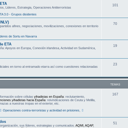
 ETA
T
101
a
s, Lideres, Estrategia, Operaciones Antiterroristas
e
s
TA 3.0 - Grupos disidentes
m
MNLV)
T
70
partidos afines, negociaciones, movilizaciones, conexiones en territorio
a
e
s
deres de Sortu en Navarra
m
 de ETA
T
19
a
aña: Apoyos en Europa, Conexión irlandesa, Actividad en Sudamérica,
e
s
m
T
23
udiciales en torno al entramado etarra así como cuestiones relacionadas
a
e
s
m
TEMAS
a
s
T
167
nformación sobre células
yihadistas en España
: reclutamiento,
nciones yihadistas hacia España
: reivindicaciones de Ceuta y Melilla,
e
azas a nuestras tropas en el exterior, etc.
m
Operaciones contra-terroristas y actividad en prisiones
,
a
ados
T
51
s
a organización, sus líderes, estrategias y comunicados.
AQMI, AQAP,