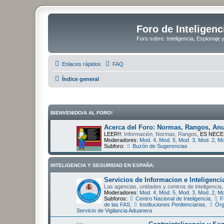
Foro de Inteligenc
Foro sobre: Inteligencia, Espionaje 
Enlaces rápidos
FAQ
Índice general
BIENVENIDO/A AL FORO!
Acerca del Foro: Normas, Rangos, Anu
LEER!!:
Información, Normas, Rangos,
ES NECE
Moderadores:
Mod. 4
,
Mod. 5
,
Mod. 3
,
Mod. 2
,
Mo
Subforo:
Buzón de Sugerencias
INTELIGENCIA Y SEGURIDAD EN ESPAÑA:
Servicios de Informacion e Inteligenci
Las agencias, unidades y centros de inteligencia,
Moderadores:
Mod. 4
,
Mod. 5
,
Mod. 3
,
Mod. 2
,
Mo
Subforos:
Centro Nacional de Inteligencia
,
F
de las FAS
,
Instituciones Penitenciarias
,
Órg
Servicio de Vigilancia Aduanera