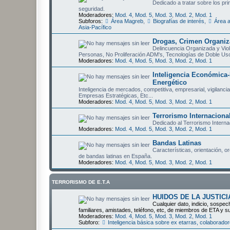
Dedicado a tratar sobre los pri
seguridad.
Moderadores:
Mod. 4
,
Mod. 5
,
Mod. 3
,
Mod. 2
,
Mod. 1
Subforos:
Área Magreb
,
Biografías de interés
,
Área 
Asia-Pacífico
Drogas, Crimen Organiza
Delincuencia Organizada y Viol
Personas, No Proliferación ADM's, Tecnologías de Doble Us
Moderadores:
Mod. 4
,
Mod. 5
,
Mod. 3
,
Mod. 2
,
Mod. 1
Inteligencia Económica-
Energético
Inteligencia de mercados, competitiva, empresarial, vigilanci
Empresas Estratégicas, Etc...
Moderadores:
Mod. 4
,
Mod. 5
,
Mod. 3
,
Mod. 2
,
Mod. 1
Terrorismo Internaciona
Dedicado al Terrorismo Interna
Moderadores:
Mod. 4
,
Mod. 5
,
Mod. 3
,
Mod. 2
,
Mod. 1
Bandas Latinas
Características, orientación, o
de bandas latinas en España.
Moderadores:
Mod. 4
,
Mod. 5
,
Mod. 3
,
Mod. 2
,
Mod. 1
TERRORISMO DE E.T.A
HUIDOS DE LA JUSTICI
Cualquier dato, indicio, sospec
familiares, amistades, teléfono, etc, de miembros de ETA y s
Moderadores:
Mod. 4
,
Mod. 5
,
Mod. 3
,
Mod. 2
,
Mod. 1
Subforo:
Inteligencia básica sobre ex etarras, colabora