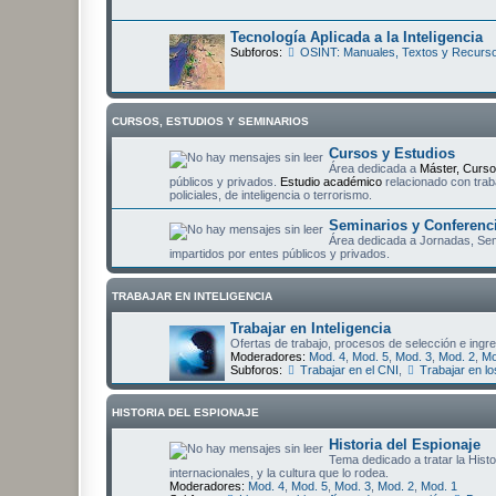
Tecnología Aplicada a la Inteligencia
Subforos:
OSINT: Manuales, Textos y Recurs
CURSOS, ESTUDIOS Y SEMINARIOS
Cursos y Estudios
Área dedicada a
Máster, Curso
públicos y privados.
Estudio académico
relacionado con trab
policiales, de inteligencia o terrorismo.
Seminarios y Conferenc
Área dedicada a Jornadas, Semi
impartidos por entes públicos y privados.
TRABAJAR EN INTELIGENCIA
Trabajar en Inteligencia
Ofertas de trabajo, procesos de selección e ingres
Moderadores:
Mod. 4
,
Mod. 5
,
Mod. 3
,
Mod. 2
,
Mo
Subforos:
Trabajar en el CNI
,
Trabajar en l
HISTORIA DEL ESPIONAJE
Historia del Espionaje
Tema dedicado a tratar la Hist
internacionales, y la cultura que lo rodea.
Moderadores:
Mod. 4
,
Mod. 5
,
Mod. 3
,
Mod. 2
,
Mod. 1