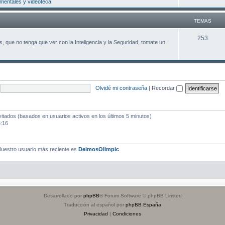
entales y videoteca
m
a
TEMAS
s
T
253
, que no tenga que ver con la Inteligencia y la Seguridad, tomate un
e
m
a
Olvidé mi contraseña
|
Recordar
s
vitados (basados en usuarios activos en los últimos 5 minutos)
3:16
uestro usuario más reciente es
DeimosOlimpic
Desarrollado por
phpBB
® Forum Software © phpBB Limited
Traducción al español por
phpBB España
Privacidad
|
Condiciones