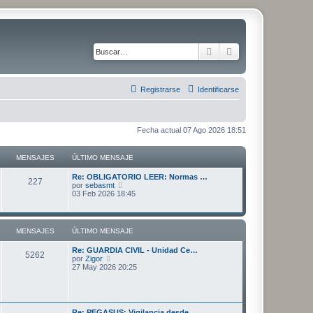
Buscar
Búsqueda avanza
Registrarse
Identificarse
Fecha actual 07 Ago 2026 18:51
MENSAJES
ÚLTIMO MENSAJE
Ú
Re: OBLIGATORIO LEER: Normas …
M
227
l
V
por
sebasmt
t
e
03 Feb 2026 18:45
e
i
r
m
ú
n
o
l
m
t
MENSAJES
ÚLTIMO MENSAJE
s
e
i
n
m
Ú
Re: GUARDIA CIVIL - Unidad Ce…
s
o
a
M
5262
l
V
por
Zigor
a
m
t
e
27 May 2026 20:25
j
e
j
e
i
r
e
n
m
ú
s
e
n
o
l
a
m
t
j
s
s
e
i
e
Ú
Re: PEGASUS: Vigilancia desde…