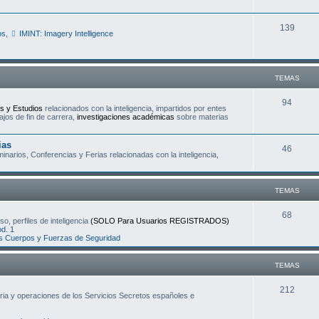
e
s
T
139
m
os
,
IMINT: Imagery Intelligence
e
a
m
s
TEMAS
a
s
T
94
s y Estudios
relacionados con la inteligencia, impartidos por entes
ajos de fin de carrera,
investigaciones académicas
sobre materias
e
m
ias
T
46
narios, Conferencias y Ferias relacionadas con la inteligencia,
a
e
s
m
TEMAS
a
T
68
o, perfiles de inteligencia
(SOLO Para Usuarios REGISTRADOS)
s
d. 1
e
os Cuerpos y Fuerzas de Seguridad
m
TEMAS
a
s
T
212
oria y operaciones de los Servicios Secretos españoles e
e