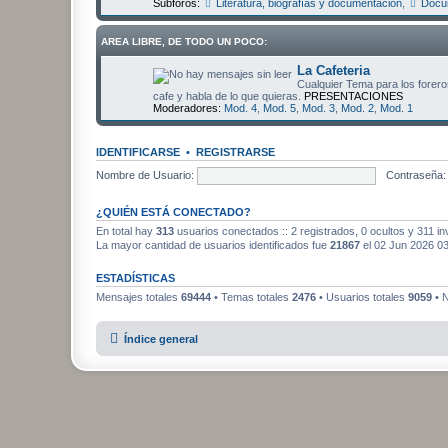
Subforos:
Literatura, biografías y documentación
,
Docum
AREA LIBRE, DE TODO UN POCO:
La Cafeteria
Cualquier Tema para los foreros
cafe y habla de lo que quieras.
PRESENTACIONES
Moderadores:
Mod. 4
,
Mod. 5
,
Mod. 3
,
Mod. 2
,
Mod. 1
IDENTIFICARSE
•
REGISTRARSE
Nombre de Usuario:
Contraseña:
¿QUIÉN ESTÁ CONECTADO?
En total hay
313
usuarios conectados :: 2 registrados, 0 ocultos y 311 in
La mayor cantidad de usuarios identificados fue
21867
el 02 Jun 2026 0
ESTADÍSTICAS
Mensajes totales
69444
• Temas totales
2476
• Usuarios totales
9059
• N
Índice general