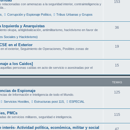
guridad
T
153
 relacionadas con amenazas a la seguridad interior, contrainteligencia y
s
da...
e
es
,
Corrupción y Espionaje Político
,
Tribus Urbanas y Grupos
m
a
 Izquierda y Anarquistas
T
36
ento okupa, antiglobalización, antimilitarismo, hacktivismo en favor de
s
e
s Sociales y Hacktivismo)
m
CSE en el Exterior
T
19
en el exterior, Seguimiento de Operaciones, Posibles zonas de
a
e
s
m
aje a los Caidos]
T
15
aquellas personas caídas en acto de servicio o asesinadas por el
a
e
s
m
TEMAS
a
encias de Espionaje
T
125
ncias de Información e Inteligencia de todo el Mundo.
s
e
Servicios Hostiles
,
Estructuras post 11S
,
ESPECIAL
m
nies, PMCs
T
115
a
as de servicios militares, seguridad e inteligencia.
e
s
 interés- Actividad política, económica, militar y social
T
47
m