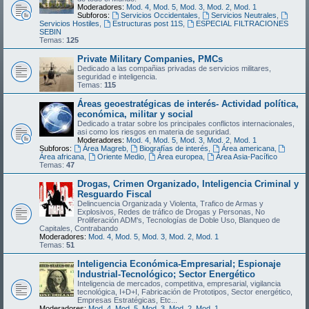
Moderadores:
Mod. 4
,
Mod. 5
,
Mod. 3
,
Mod. 2
,
Mod. 1
Subforos:
Servicios Occidentales
,
Servicios Neutrales
,
Servicios Hostiles
,
Estructuras post 11S
,
ESPECIAL FILTRACIONES
SEBIN
Temas:
125
Private Military Companies, PMCs
Dedicado a las compañias privadas de servicios militares,
seguridad e inteligencia.
Temas:
115
Áreas geoestratégicas de interés- Actividad política,
económica, militar y social
Dedicado a tratar sobre los principales conflictos internacionales,
asi como los riesgos en materia de seguridad.
Moderadores:
Mod. 4
,
Mod. 5
,
Mod. 3
,
Mod. 2
,
Mod. 1
Subforos:
Área Magreb
,
Biografías de interés
,
Área americana
,
Área africana
,
Oriente Medio
,
Área europea
,
Área Asia-Pacífico
Temas:
47
Drogas, Crimen Organizado, Inteligencia Criminal y
Resguardo Fiscal
Delincuencia Organizada y Violenta, Trafico de Armas y
Explosivos, Redes de tráfico de Drogas y Personas, No
Proliferación ADM's, Tecnologías de Doble Uso, Blanqueo de
Capitales, Contrabando
Moderadores:
Mod. 4
,
Mod. 5
,
Mod. 3
,
Mod. 2
,
Mod. 1
Temas:
51
Inteligencia Económica-Empresarial; Espionaje
Industrial-Tecnológico; Sector Energético
Inteligencia de mercados, competitiva, empresarial, vigilancia
tecnológica, I+D+I, Fabricación de Prototipos, Sector energético,
Empresas Estratégicas, Etc...
Moderadores:
Mod. 4
,
Mod. 5
,
Mod. 3
,
Mod. 2
,
Mod. 1