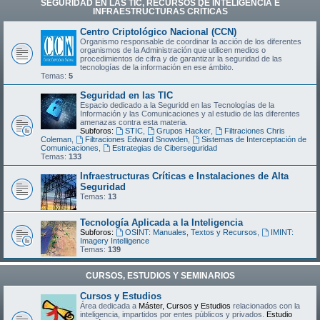
SEGURIDAD EN LAS TIC, RECURSOS DE INTELIGENCIA E
INFRAESTRUCTURAS CRÍTICAS
Centro Criptológico Nacional (CCN)
Organismo responsable de coordinar la acción de los diferentes
organismos de la Administración que utilicen medios o
procedimientos de cifra y de garantizar la seguridad de las
tecnologías de la información en ese ámbito.
Temas:
5
Seguridad en las TIC
Espacio dedicado a la Seguridd en las Tecnologías de la
Información y las Comunicaciones y al estudio de las diferentes
amenazas contra esta materia.
Subforos:
STIC
,
Grupos Hacker
,
Filtraciones Chris
Coleman
,
Filtraciones Edward Snowden
,
Sistemas de Interceptación de
Comunicaciones
,
Estrategias de Ciberseguridad
Temas:
133
Infraestructuras Críticas e Instalaciones de Alta
Seguridad
Temas:
13
Tecnología Aplicada a la Inteligencia
Subforos:
OSINT: Manuales, Textos y Recursos
,
IMINT:
Imagery Intelligence
Temas:
139
CURSOS, ESTUDIOS Y SEMINARIOS
Cursos y Estudios
Área dedicada a
Máster, Cursos y Estudios
relacionados con la
inteligencia, impartidos por entes públicos y privados.
Estudio