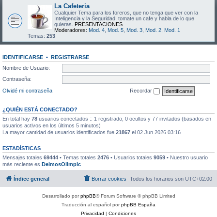
La Cafeteria
Cualquier Tema para los foreros, que no tenga que ver con la
Inteligencia y la Seguridad, tomate un cafe y habla de lo que
quieras.
PRESENTACIONES
Moderadores:
Mod. 4
,
Mod. 5
,
Mod. 3
,
Mod. 2
,
Mod. 1
Temas:
253
IDENTIFICARSE
•
REGISTRARSE
Nombre de Usuario:
Contraseña:
Olvidé mi contraseña
Recordar
¿QUIÉN ESTÁ CONECTADO?
En total hay
78
usuarios conectados :: 1 registrado, 0 ocultos y 77 invitados (basados en
usuarios activos en los últimos 5 minutos)
La mayor cantidad de usuarios identificados fue
21867
el 02 Jun 2026 03:16
ESTADÍSTICAS
Mensajes totales
69444
• Temas totales
2476
• Usuarios totales
9059
• Nuestro usuario
más reciente es
DeimosOlimpic
Índice general
Borrar cookies
Todos los horarios son
UTC+02:00
Desarrollado por
phpBB
® Forum Software © phpBB Limited
Traducción al español por
phpBB España
Privacidad
|
Condiciones