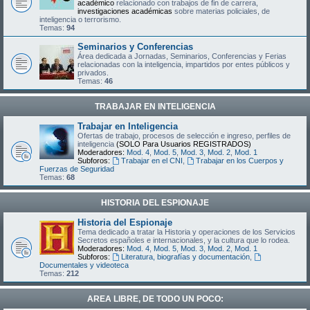
académico
relacionado con trabajos de fin de carrera,
investigaciones académicas
sobre materias policiales, de
inteligencia o terrorismo.
Temas:
94
Seminarios y Conferencias
Área dedicada a Jornadas, Seminarios, Conferencias y Ferias
relacionadas con la inteligencia, impartidos por entes públicos y
privados.
Temas:
46
TRABAJAR EN INTELIGENCIA
Trabajar en Inteligencia
Ofertas de trabajo, procesos de selección e ingreso, perfiles de
inteligencia
(SOLO Para Usuarios REGISTRADOS)
Moderadores:
Mod. 4
,
Mod. 5
,
Mod. 3
,
Mod. 2
,
Mod. 1
Subforos:
Trabajar en el CNI
,
Trabajar en los Cuerpos y
Fuerzas de Seguridad
Temas:
68
HISTORIA DEL ESPIONAJE
Historia del Espionaje
Tema dedicado a tratar la Historia y operaciones de los Servicios
Secretos españoles e internacionales, y la cultura que lo rodea.
Moderadores:
Mod. 4
,
Mod. 5
,
Mod. 3
,
Mod. 2
,
Mod. 1
Subforos:
Literatura, biografías y documentación
,
Documentales y videoteca
Temas:
212
AREA LIBRE, DE TODO UN POCO: