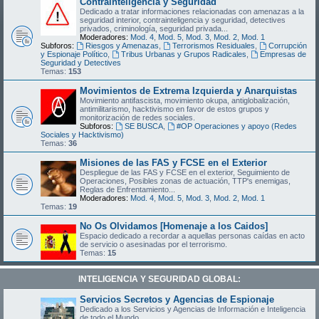
Contrainteligencia y Seguridad
Dedicado a tratar informaciones relacionadas con amenazas a la
seguridad interior, contrainteligencia y seguridad, detectives
privados, criminología, seguridad privada...
Moderadores:
Mod. 4
,
Mod. 5
,
Mod. 3
,
Mod. 2
,
Mod. 1
Subforos:
Riesgos y Amenazas
,
Terrorismos Residuales
,
Corrupción
y Espionaje Político
,
Tribus Urbanas y Grupos Radicales
,
Empresas de
Seguridad y Detectives
Temas:
153
Movimientos de Extrema Izquierda y Anarquistas
Movimiento antifascista, movimiento okupa, antiglobalización,
antimilitarismo, hacktivismo en favor de estos grupos y
monitorización de redes sociales.
Subforos:
SE BUSCA
,
#OP Operaciones y apoyo (Redes
Sociales y Hacktivismo)
Temas:
36
Misiones de las FAS y FCSE en el Exterior
Despliegue de las FAS y FCSE en el exterior, Seguimiento de
Operaciones, Posibles zonas de actuación, TTP's enemigas,
Reglas de Enfrentamiento...
Moderadores:
Mod. 4
,
Mod. 5
,
Mod. 3
,
Mod. 2
,
Mod. 1
Temas:
19
No Os Olvidamos [Homenaje a los Caidos]
Espacio dedicado a recordar a aquellas personas caídas en acto
de servicio o asesinadas por el terrorismo.
Temas:
15
INTELIGENCIA Y SEGURIDAD GLOBAL:
Servicios Secretos y Agencias de Espionaje
Dedicado a los Servicios y Agencias de Información e Inteligencia
de todo el Mundo.