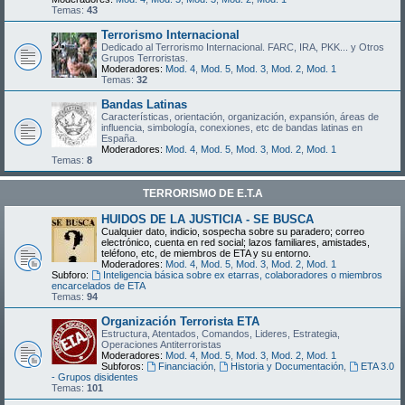
Temas:
43
Terrorismo Internacional
Dedicado al Terrorismo Internacional. FARC, IRA, PKK... y Otros
Grupos Terroristas.
Moderadores:
Mod. 4
,
Mod. 5
,
Mod. 3
,
Mod. 2
,
Mod. 1
Temas:
32
Bandas Latinas
Características, orientación, organización, expansión, áreas de
influencia, simbología, conexiones, etc de bandas latinas en
España.
Moderadores:
Mod. 4
,
Mod. 5
,
Mod. 3
,
Mod. 2
,
Mod. 1
Temas:
8
TERRORISMO DE E.T.A
HUIDOS DE LA JUSTICIA - SE BUSCA
Cualquier dato, indicio, sospecha sobre su paradero; correo
electrónico, cuenta en red social; lazos familiares, amistades,
teléfono, etc, de miembros de ETA y su entorno.
Moderadores:
Mod. 4
,
Mod. 5
,
Mod. 3
,
Mod. 2
,
Mod. 1
Subforo:
Inteligencia básica sobre ex etarras, colaboradores o miembros
encarcelados de ETA
Temas:
94
Organización Terrorista ETA
Estructura, Atentados, Comandos, Lideres, Estrategia,
Operaciones Antiterroristas
Moderadores:
Mod. 4
,
Mod. 5
,
Mod. 3
,
Mod. 2
,
Mod. 1
Subforos:
Financiación
,
Historia y Documentación
,
ETA 3.0
- Grupos disidentes
Temas:
101