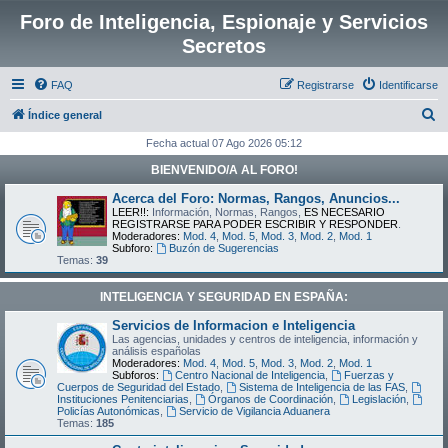
Foro de Inteligencia, Espionaje y Servicios
Secretos
FAQ
Registrarse
Identificarse
B
Índice general
u
Fecha actual 07 Ago 2026 05:12
s
BIENVENIDO/A AL FORO!
c
Acerca del Foro: Normas, Rangos, Anuncios...
a
LEER!!:
Información, Normas, Rangos,
ES NECESARIO
REGISTRARSE PARA PODER ESCRIBIR Y RESPONDER
.
r
Moderadores:
Mod. 4
,
Mod. 5
,
Mod. 3
,
Mod. 2
,
Mod. 1
Subforo:
Buzón de Sugerencias
Temas:
39
INTELIGENCIA Y SEGURIDAD EN ESPAÑA:
Servicios de Informacion e Inteligencia
Las agencias, unidades y centros de inteligencia, información y
análisis españolas
Moderadores:
Mod. 4
,
Mod. 5
,
Mod. 3
,
Mod. 2
,
Mod. 1
Subforos:
Centro Nacional de Inteligencia
,
Fuerzas y
Cuerpos de Seguridad del Estado
,
Sistema de Inteligencia de las FAS
,
Instituciones Penitenciarias
,
Órganos de Coordinación
,
Legislación
,
Policías Autonómicas
,
Servicio de Vigilancia Aduanera
Temas:
185