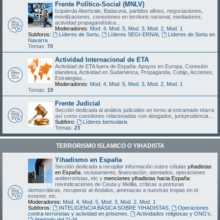
Frente Político-Social (MNLV)
Izquierda Abertzale, Batasuna, partidos afines, negociaciones,
movilizaciones, conexiones en territorio nacional, mediadores,
actividad propagandística...
Moderadores:
Mod. 4
,
Mod. 5
,
Mod. 3
,
Mod. 2
,
Mod. 1
Subforos:
Líderes de Sortu
,
Líderes SEGI-ERNAI
,
Líderes de Sortu en
Navarra
Temas:
70
Actividad Internacional de ETA
Actividad de ETA fuera de España: Apoyos en Europa, Conexión
irlandesa, Actividad en Sudamérica, Propaganda, Cobijo, Acciones,
Estrategias...
Moderadores:
Mod. 4
,
Mod. 5
,
Mod. 3
,
Mod. 2
,
Mod. 1
Temas:
19
Frente Judicial
Sección dedicada al análisis judiciales en torno al entramado etarra
así como cuestiones relacionadas con abogados, jurisprudencia...
Subforo:
Líderes bertsolaris
Temas:
23
TERRORISMO ISLAMICO O YIHADISTA
Yihadismo en España
Sección dedicada a recopilar información sobre células
yihadistas
en España
: reclutamiento, financiación, atentados, operaciones
antiterroristas, etc y
menciones yihadistas hacia España
:
reivindicaciones de Ceuta y Melilla, críticas a posturas
democráticas, recuperar al-Andalus, amenazas a nuestras tropas en el
exterior, etc.
Moderadores:
Mod. 4
,
Mod. 5
,
Mod. 3
,
Mod. 2
,
Mod. 1
Subforos:
INTELIGENCIA BÁSICA SOBRE YIHADISTAS
,
Operaciones
contra-terroristas y actividad en prisiones
,
Actividades religiosas y ONG's
,
Atentado del 11-M