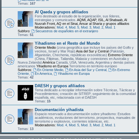
Temas:
167
Al Qaeda y grupos afiliados
Foro destinado al estudio de la organización, sus líderes,
estrategias y comunicados.
AQMI, AQAP, ISIL, Al Shabaab, Al
Nusrah Front, AQ en el Sinai, Ansar al Sharia y grupos afiliados
Moderadores:
Mod. 4
,
Mod. 5
,
Mod. 3
,
Mod. 2
,
Mod. 1
Subforo:
Secuestros de españoles en el extranjero
Temas:
51
Yihadismo en el Resto del Mundo
Oriente Medio
(zona geográfica que incluye los países del Golfo y
vecinos, Israel y Mar Rojo)
Asia del Sur y Central
(Pakistán,
Afganistán, Chechenia, repúblicas exsoviéticas)
Extremo Oriente
(China, Filipinas, Tailandia, Malasia y conexiones en Australia y
Nueva Zelanda)
América
Canadá, USA, Venezuela, Argentina y demás países
americanos
Yihadismo en Europa
Terrorismo en territorio europeo
Subforos:
En Oriente Medio
,
En Asia del Sur y Central
,
En Extremo
Oriente
,
En America
,
Yihadismo en Europa
Temas:
42
DAESH y grupos afiliados
Tema dedicado a recopilar información sobre Técnicas, Tácticas y
Procedimientos; creación de SITREP; seguimiento de la comunidad
española, etc, relacionada con el DAESH
Temas:
15
Documentación yihadista
Espacio reservado a documentación sobre yihadismo: Estudios
académicos, evoluciones del terrorismo, prospectiva, manuales de
terrorismo y explosivos, corrientes islámicas, etc.
Moderadores:
Mod. 4
,
Mod. 5
,
Mod. 3
,
Mod. 2
,
Mod. 1
Temas:
13